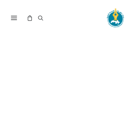
في
دراسات
•
22 يناير، 2026
عدد الزيارات:
339
تأثير التغيرات
المناخية مغربيًّا في
الحركات البيئية
الكاتب:
الحبيب استاتي زين الدين
DOI:
https://doi.org/10.65506/30117