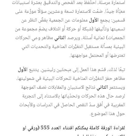
استمارة مرسلة، احتُفظ بعد الفحص والتدقيق بعشرة استبيانات
معبّأة جيدًا. ضمّت الاستمارة تسعة وعشرين سؤالًا موزّعة على
قسمين: يجمع
الأول
معلومات عن الجمعية بغضِّ النظر عن
تسميتها وتأليفها (شبكة أو حركة أو ائتلاف يضمّ مجموعة من
الجمعيات) ثمانية أسئلة، ويرصد
الثاني
مظاهر وعي الحركات
البيئية بمسألة مستقبل التغيُّرات المناخية والتحديات التي
تعترضها أو المحتمل مواجهتها.
تبعًا لذلك، قسّم هذا العمل إلى مبحثَين رئيسَين. يتتبع
الأول
مظاهر حفز التغيُّرات المناخية للحركات البيئية في شموليتها،
ويستثمر
الثاني
نتائج الاستبيان والمقابلات نصف الموجهة
لرصد حال هذه الحركات وتحدّياتها بالاستناد إلى التجربة
المغربية في أفق سدّ النقص الحاصل في الدراسات والأبحاث
حول هذا الموضوع.
لقراءة الورقة كاملة يمكنكم اقتناء العدد 555 (ورقي او