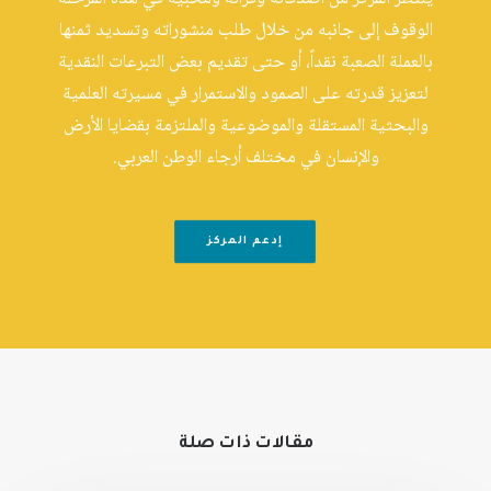
الوقوف إلى جانبه من خلال طلب منشوراته وتسديد ثمنها
بالعملة الصعبة نقداً، أو حتى تقديم بعض التبرعات النقدية
لتعزيز قدرته على الصمود والاستمرار في مسيرته العلمية
والبحثية المستقلة والموضوعية والملتزمة بقضايا الأرض
والإنسان في مختلف أرجاء الوطن العربي.
إدعم المركز
مقالات ذات صلة