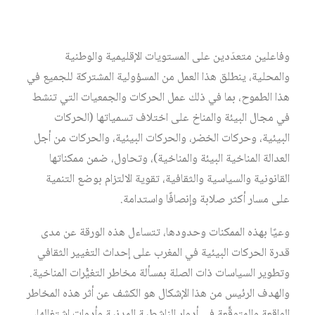
[1]
والمناطق‏
. ولتوسيع فرص التخفيف من حدَّة تغيُّرات المناخ
بوصفها سلسلة من العلاقات الدينامية المتفاعلة بين نظم
وفاعلين متعدِّدين على المستويات الإقليمية والوطنية
والمحلية، ينطلق هذا العمل من المسؤولية المشتركة للجميع في
هذا الطموح، بما في ذلك عمل الحركات والجمعيات التي تنشط
في مجال البيئة والمناخ على اختلاف تسمياتها (الحركات
البيئية، وحركات الخضر، والحركات البيئية، والحركات من أجل
العدالة المناخية البيئة والمناخية)، وتحاول، ضمن ممكناتها
القانونية والسياسية والثقافية، تقوية الالتزام بوضع التنمية
على مسار أكثر صلابة وإنصافًا واستدامة.
وعيًا بهذه الممكنات وحدودها، تتساءل هذه الورقة عن مدى
قدرة الحركات البيئية في المغرب على إحداث التغيير الثقافي
وتطوير السياسات ذات الصلة بمسألة مخاطر التغيُّرات المناخية.
والهدف الرئيس من هذا الإشكال هو الكشف عن أثر هذه المخاطر
الواقعة والمتوقَّعة في أدوار الناشطية المدنية وأدوات اشتغالها،