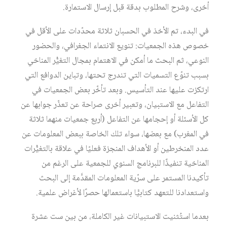
أخرى، وشرح المطلوب بدقة قبل إرسال الاستمارة.
في البدء، تم الأخذ في الحسبان ثلاثة محدّدات على الأقل في
خصوص هذه الجمعيات: تنويع الانتماء الجغرافي، والحضور
النوعي، ثم البحث ما أمكن في الاهتمام بمجال التغيُّر المناخي
بسبب تنوّع التسميات التي تندرج تحتها، وتباين الدوافع التي
ارتكزت عليها عند التأسيس. وبعد تأخّر بعض الجمعيات في
التفاعل مع الاستبيان، وتعبير أخرى صراحة عن تعذّر جوابها عن
كل الأسئلة أو إحجامها عن التفاعل (أربع جمعيات منهما ثلاثة
في المغرب) مع بعضها، سواء تلك الخاصة ببعض المعلومات عن
عدد المنخرطين أو الأهداف المنجزة فعليّا في علاقة بالتغيُّرات
المناخية تنفيذًا للبرنامج السنوي للجمعية على الرغم من
تأكيدنا المستمر على سرّية المعلومات المقدَّمة إلى البحث
واستعدادنا للتعهد كتابيًّا باستعمالها حصرًا لأغراض علمية.
بعدما استُثنيت الاستبيانات غير الكاملة، من بين ست عشرة