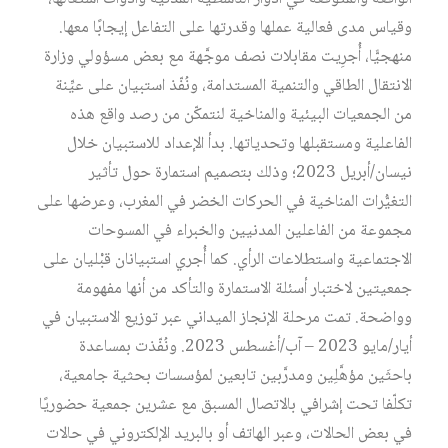
وقياس مدى فعالية عملها وقدرتها على التفاعل إيجابًا معها.
منهجيًّا، أُجرِيت مقابلات نصف موجَّهة مع بعض مسؤولي وزارة
الانتقال الطاقي والتنمية المستدامة، ونُفّذ استبيان على عيِّنة
من الجمعيات البيئية والمناخية لنتمكّن من رصد واقع هذه
الفاعلية ومستقبلها وتحدياتها. بدأ الإعداد للاستبيان خلال
نيسان/أبريل 2023؛ وذلك بتصميم استمارة حول تأثير
التغيُّرات المناخية في الحركات الخضر في المغرب، وعرضها على
مجموعة من الفاعلين المدنيين والخبراء في المسوحات
الاجتماعية واستطلاعات الرأي. كما أُجري استبيانان قبْليان على
جمعيتين لاختبار أسئلة الاستمارة والتأكد من أنها مفهومة
وواضحة. تمت مرحلة الإنجاز الميداني عبر توزيع الاستبيان في
أيار/مايو 2023 – آب/أغسطس 2023. ونُفّذت بمساعدة
باحثَين مؤهَّلِين ومدرَّبين تابعين لمؤسسات بحثية جامعية،
تكلّفا تحت إشرافي بالاتصال المسبق مع عشرين جمعية حضوريًا
في بعض الحالات، وعبر الهاتف أو بالبريد الإلكتروني في حالات