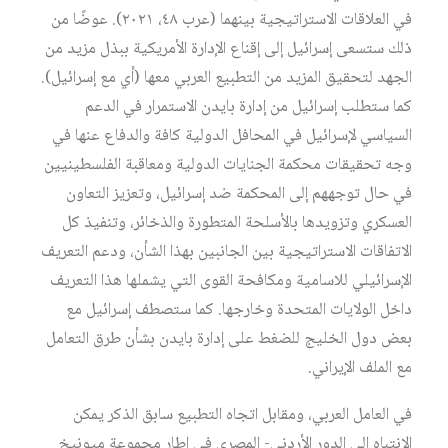
في العلاقات الاستراتيجية بينهما (عرب ٤٨، ٢٠٢١). عوضًا من
ذلك ستسعى إسرائيل إلى إقناع الإدارة الأمريكية ببذل مزيد من
الجهد لتحقيق المزيد من التطبيع العربي معها (أي مع إسرائيل).
كما ستطلب إسرائيل من إدارة بايدن الاستمرار في الدعم
السياسي لإسرائيل في المحافل الدولية كافة والدفاع عنها في
وجه تحقيقات محكمة الجنايات الدولية ومعاقبة الفلسطينيين
في حال توجههم إلى المحكمة ضد إسرائيل، وتعزيز التعاون
العسكري وتزويدها بالأسلحة المتطورة والذخائر، وتنفيذ كل
الاتفاقات الاستراتيجية بين الجانبين بهذا الشأن، ودعم التعريف
الإسرائيلي للاسامية ومكافحة القوى التي يشملها هذا التعريف
داخل الولايات المتحدة وخارجها. كما ستصطف إسرائيل مع
بعض دول الخليج للضغط على إدارة بايدن بشأن طرق التعامل
مع الملف الإيراني.
في العامل العربي، ومقابل اتجاه التطبيع سابق الذكر يمكن
الانتباه إلى الدور الأردني- المصري في إطار مجموعة ميونيخ