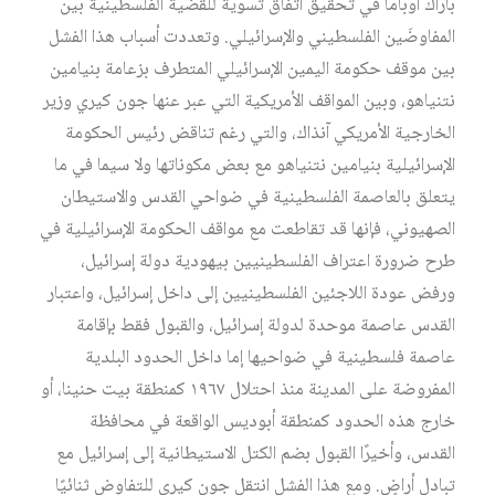
باراك أوباما في تحقيق اتفاق تسوية للقضية الفلسطينية بين
المفاوضَين الفلسطيني والإسرائيلي. وتعددت أسباب هذا الفشل
بين موقف حكومة اليمين الإسرائيلي المتطرف بزعامة بنيامين
نتنياهو، وبين المواقف الأمريكية التي عبر عنها جون كيري وزير
الخارجية الأمريكي آنذاك، والتي رغم تناقض رئيس الحكومة
الإسرائيلية بنيامين نتنياهو مع بعض مكوناتها ولا سيما في ما
يتعلق بالعاصمة الفلسطينية في ضواحي القدس والاستيطان
الصهيوني، فإنها قد تقاطعت مع مواقف الحكومة الإسرائيلية في
طرح ضرورة اعتراف الفلسطينيين بيهودية دولة إسرائيل،
ورفض عودة اللاجئين الفلسطينيين إلى داخل إسرائيل، واعتبار
القدس عاصمة موحدة لدولة إسرائيل، والقبول فقط بإقامة
عاصمة فلسطينية في ضواحيها إما داخل الحدود البلدية
المفروضة على المدينة منذ احتلال ١٩٦٧ كمنطقة بيت حنينا، أو
خارج هذه الحدود كمنطقة أبوديس الواقعة في محافظة
القدس، وأخيرًا القبول بضم الكتل الاستيطانية إلى إسرائيل مع
تبادل أراضٍ. ومع هذا الفشل انتقل جون كيري للتفاوض ثنائيًا