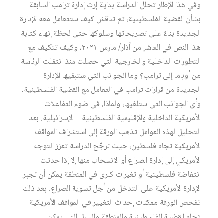
وفي هذا الإطار تحلل الدراسة بداية إرث إدارة ترامب السابقة
بشأن القضية الفلسطينية، ثم تناقش كيف ستتعامل معه الإدارة
الجديدة بناءً على تصريحاتها وسلوكها حتى لحظة إنهاء كتابة
هذا النص في العاشر من آذار/ مارس ٢٠٢١، وكيف تتكيف مع
التطورات الداخلية والخارجية التي حصلت منذ انتقلت الرئاسة
من أوباما إلى ترامب؟ وما الجوانب التي ستبقيها الإدارة
الجديدة من قرارات ترامب في التعامل مع القضية الفلسطينية،
وأي الجوانب التي ستلغيها، ولماذا، في ضوء التفاعلات
الأمريكية الداخلية والإقليمية الفلسطينية – الإسرائيلية. بعد
التحليل لهذه العوامل تذهب الورقة إلى استشراف المواقف
الأمريكية تجاه فلسطين، حيث ترجّح الدراسة تعزز التوجه
الأمريكي إلى إدارة الصراع أو الانسحاب منها إلا إذا حدثت
انتفاضة فلسطينية أو تغيرات كبرى في المنطقة يمكن أن تجبر
الإدارة الأمريكية على التدخل من أجل تسوية الصراع. بعد ذلك
تفحص الورقة ممكنات إحداث التغيير في المواقف الأمريكية
تجاه القضية الفلسطينية والمنطقة والسبل التي يمكن