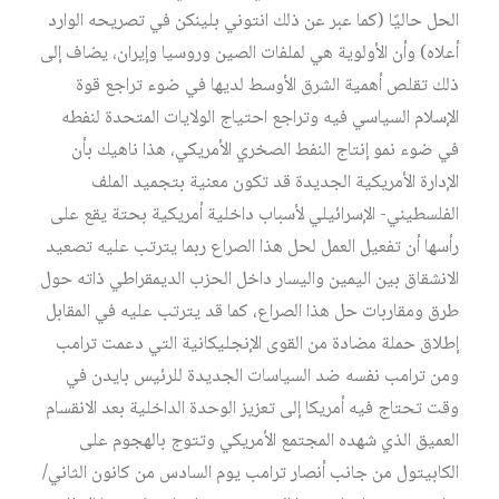
الحل حاليًا (كما عبر عن ذلك انتوني بلينكن في تصريحه الوارد
أعلاه) وأن الأولوية هي لملفات الصين وروسيا وإيران، يضاف إلى
ذلك تقلص أهمية الشرق الأوسط لديها في ضوء تراجع قوة
الإسلام السياسي فيه وتراجع احتياج الولايات المتحدة لنفطه
في ضوء نمو إنتاج النفط الصخري الأمريكي، هذا ناهيك بأن
الإدارة الأمريكية الجديدة قد تكون معنية بتجميد الملف
الفلسطيني- الإسرائيلي لأسباب داخلية أمريكية بحتة يقع على
رأسها أن تفعيل العمل لحل هذا الصراع ربما يترتب عليه تصعيد
الانشقاق بين اليمين واليسار داخل الحزب الديمقراطي ذاته حول
طرق ومقاربات حل هذا الصراع، كما قد يترتب عليه في المقابل
إطلاق حملة مضادة من القوى الإنجليكانية التي دعمت ترامب
ومن ترامب نفسه ضد السياسات الجديدة للرئيس بايدن في
وقت تحتاج فيه أمريكا إلى تعزيز الوحدة الداخلية بعد الانقسام
العميق الذي شهده المجتمع الأمريكي وتتوج بالهجوم على
الكابيتول من جانب أنصار ترامب يوم السادس من كانون الثاني/