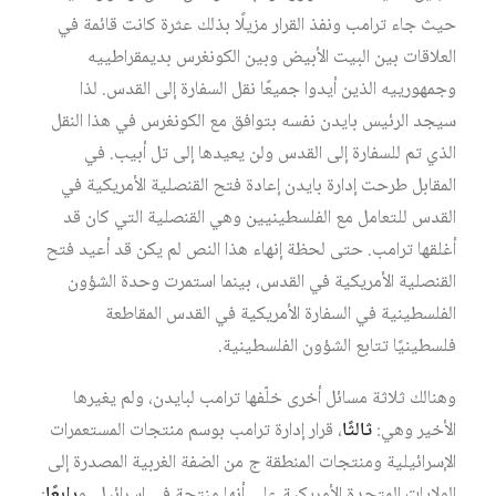
حيث جاء ترامب ونفذ القرار مزيلًا بذلك عثرة كانت قائمة في
العلاقات بين البيت الأبيض وبين الكونغرس بديمقراطييه
وجمهورييه الذين أيدوا جميعًا نقل السفارة إلى القدس. لذا
سيجد الرئيس بايدن نفسه بتوافق مع الكونغرس في هذا النقل
الذي تم للسفارة إلى القدس ولن يعيدها إلى تل أبيب. في
المقابل طرحت إدارة بايدن إعادة فتح القنصلية الأمريكية في
القدس للتعامل مع الفلسطينيين وهي القنصلية التي كان قد
أغلقها ترامب. حتى لحظة إنهاء هذا النص لم يكن قد أعيد فتح
القنصلية الأمريكية في القدس، بينما استمرت وحدة الشؤون
الفلسطينية في السفارة الأمريكية في القدس المقاطعة
فلسطينيًا تتابع الشؤون الفلسطينية.
وهنالك ثلاثة مسائل أخرى خلّفها ترامب لبايدن، ولم يغيرها
الأخير وهي:
ثالثًا
، قرار إدارة ترامب بوسم منتجات المستعمرات
الإسرائيلية ومنتجات المنطقة ج من الضفة الغربية المصدرة إلى
الولايات المتحدة الأمريكية على أنها منتجة في إسرائيل. و
رابعًا
: