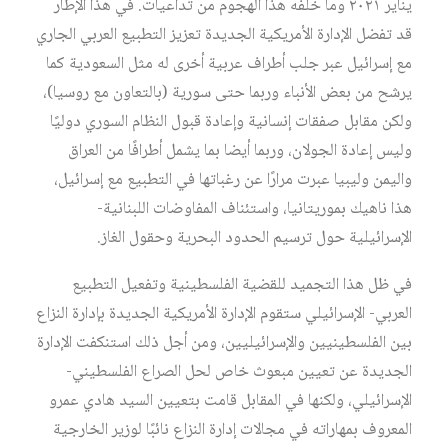
يناير ٢٠٢١ وما خلفه هذا الهجوم من تداعيات. في هذا الإطار
قد تفضل الإدارة الأمريكية الجديدة تعزيز التطبيع العربي الجاري
مع إسرائيل عبر جلب أطراف عربية أخرى له مثل السعودية كما
يرشح من بعض الأنباء وربما حتى سورية (بالتعاون مع روسيا)،
ولكن مقابل صفقات إنسانية وإعادة قبول النظام السوري دوليًا
وليس إعادة الجولان، وربما أيضا بما يشمل أطرافًا من العراق
واليمن وليبيا عبرت مرارًا عن رغباتها في التطبيع مع إسرائيل،
هذا ناهيك بموريتانيا، واستئناف المفاوضات اللبنانية-
الإسرائيلية حول ترسيم الحدود البحرية وحقول الغاز.
في ظل هذا التجميد للقضية الفلسطينية وتفعيل التطبيع
العربي- الإسرائيلي ستقوم الإدارة الأمريكية الجديدة بإدارة النزاع
بين الفلسطينيين والإسرائيليين، ومن أجل ذلك استنكفت الإدارة
الجديدة عن تعيين مبعوث خاص لحل الصراع الفلسطيني-
الإسرائيلي، ولكنها في المقابل قامت بتعيين السيد هادي عمرو
المعروف بمهاراته في مجالات إدارة النزاع نائبًا لوزير الخارجية