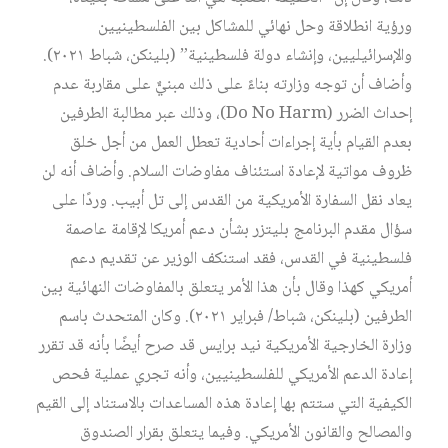
ورؤية انطلاقة وحل نهائي للمشاكل بين الفلسطينيين
والإسرائيليين، وإنشاء دولة فلسطينية” (بلينكن، شباط ٢٠٢١).
وأضاف أن توجه وزارته بناءً على ذلك مبنيٌّ على مقاربة عدم
إحداث الضرر (Do No Harm)، وذلك عبر مطالبة الطرفين
بعدم القيام بأية إجراءات أحادية تعطل العمل من أجل خلق
ظروف مواتية لإعادة استئناف مفاوضات السلام. وأضاف أنه لن
يعاد نقل السفارة الأمريكية من القدس إلى تل أبيب. وردًا على
سؤال مقدم البرنامج بليتزر بشأن دعم أمريكا لإقامة عاصمة
فلسطينية في القدس، فقد استنكف الوزير عن تقديم دعم
أمريكي كهذا وقال بأن هذا الأمر يتعلق بالمفاوضات النهائية بين
الطرفين (بلينكن، شباط/ فبراير ٢٠٢١). وكان المتحدث باسم
وزارة الخارجية الأمريكية نيد برايس قد صرح أيضًا بأنه قد تقرر
إعادة الدعم الأمريكي للفلسطينيين، وأنه تجري عملية فحص
الكيفية التي ستتم بها إعادة هذه المساعدات بالاستناد إلى القيم
والمصالح والقانون الأمريكي. وفيما يتعلق بقرار الصندوق