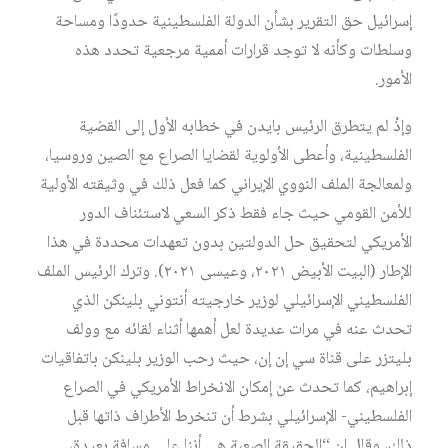
إسرائيل حق التقرير بشأن الدولة الفلسطينية حدودًا ومساحة
وسلطات وكأنه لا توجد قرارات أممية مرجعية تحدد هذه
الأمور.
وإذْ لم يتطرق الرئيس بايدن في خطابه الأول إلى القضية
الفلسطينية، وأعطى الأولوية لقضايا الصراع مع الصين وروسيا،
ولمعالجة الملف النووي الإيراني كما فعل ذلك في وثيقته الأولية
للأمن القومي حيث جاء فقط ذكر السعي لاستئناف الدور
الأمريكي لتحقيق حل الدولتين بدون تعهدات محددة في هذا
الإطار (البيت الأبيض ٢٠٢١، وعيسى ٢٠٢١). وترك الرئيس الملف
الفلسطيني الإسرائيلي لوزير خارجيته أنتوني بلينكن الذي
تحدث عنه في مرات عديدة لعل أهمها أثناء لقائه مع وولف
بليتزر على قناة سي إن إن، حيث رحب الوزير بلينكن باتفاقيات
إبراهيم، كما تحدث عن إمكان الانخراط الأمريكي في الصراع
الفلسطيني- الإسرائيلي بشرط أن تنخرط الأطراف ذاتها قبل
ذلك، وقال إن “الحقيقة الصعبة هي أننا على مسافة بعيدة،