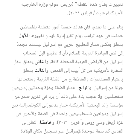
تغييرات بشأن هذه النقطة” (برايس، موقع وزارة الخارجية
الأمريكية، شباط/ فبراير، ٢٠٢١).
بناء على ما تقدم، فإن هنالك خمسة أمور متعلقة بفلسطين
حدثت في عهد ترامب، ولم تقرر إدارة بايدن تغييرها:
الأول
يتعلق بعكس مسار التطبيع العربي مع إسرائيل ليستند مجددًا
إلى نص المبادرة العربية للسلام بأن لا تطبيع قبل انسحاب
إسرائيل من الأراضي العربية المحتلة كافة، و
الثاني
يتعلق بنقل
السفارة الأمريكية من تل أبيب إلى القدس، و
الثالث
يتعلق
باعتبار المستعمرات والمنطقة ج من الضفة الغربية ومنتجاتها
جزءًا من إسرائيل، و
الرابع
: اعتبار الضفة وغزة وحدتين إداريتين
منفصلتين، ولا عجب بناءً على ذلك أن يرد في تقرير صدر عن
مؤسسة راند البحثية الأمريكية خيار يدعو إلى الكونفدرالية بين
إسرائيل ودولتين فلسطينيتين واحدة في الضفة والأخرى في
غزة (إيغل وسي روس وآخرين، ٢٠٢١). و
خامسًا
: النظر إلى
القدس كعاصمة موحدة لإسرائيل عبر تسجيل مكان الولادة