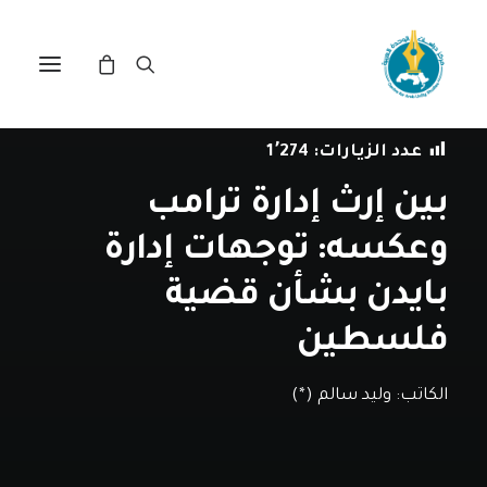
في
مقالات
•
11 مايو، 2021
عدد الزيارات:
1٬274
بين إرث إدارة ترامب
وعكسه: توجهات إدارة
بايدن بشأن قضية
فلسطين
الكاتب:
وليد سالم (*)