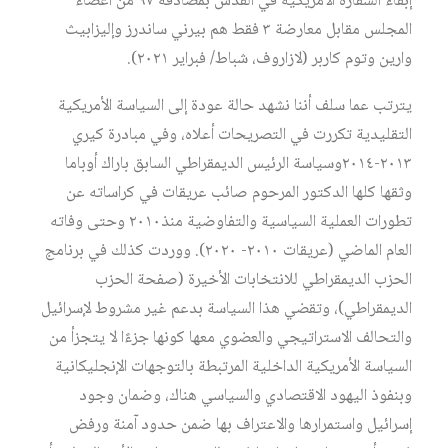
إبقاء السفارة الأمريكية في القدس بمصادقة ٩٧ من أعضاء
المجلس مقابل معارضة ٣ فقط هم بيرني ساندرز وإليزابيث
وارين وتوم كاربر (لازاروف، شباط/ فبراير ٢٠٢١).
يترتب عما سلف أننا نشهد حالة عودة إلى السياسة الأمريكية
التقليدية تكررت في التصريحات أعلاه، وفي مبادرة كيري
٢٠١٣-٢٠١٤وسياسة الرئيس الديمقراطي السابق باراك أوباما
وثقها كلها الدكتور المرحوم صائب عريقات في كراساته عن
تطورات العملية السياسية والتفاوضية منذ٢٠١٠ وحتى وفاته
العام الماضي (عريقات ٢٠١٠- ٢٠٢٠). ووردت كذلك في برنامج
الحزب الديمقراطي للانتخابات الأخيرة (صفحة الحزب
الديمقراطي)، وتقضي هذا السياسة بدعم غير مشروط لإسرائيل
والتحالف الاستراتيجي والعضوي معها كونها جزءًا لا يتجزأ من
السياسة الأمريكية الداخلية المرتبطة بالتوجهات الإنجليكانية
وبنفوذ اليهود الاقتصادي والسياسي هناك، وضمان وجود
إسرائيل واستمرارها والاعتراف بها ضمن حدود آمنة ورفض