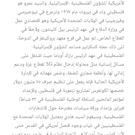
الأمريكية للشؤون الفلسطينية -الإسرائيلية. والسيد عمرو هو
فلسطيني ولد في بيروت عام ١٩٦٧ وترعرع في نيوجيرسي
وفيرجينيا في الولايات المتحدة الأمريكية وهو اقتصادي عمل
في وزارة الدفاع في عهد الرئيس بيل كلينتون، ولاحقًا في
القطاع الخاص، ثم عمل في فرع معهد بروكينغز في الدوحة،
تلى ذلك عمله كسكرتير مساعد للشؤون الإسرائيلية-
الفلسطينية في عهد الرئيس باراك أوباما حيث اشتغل على
مسائل إنسانية مثل محاولة إدخال نظام 3G لقطاع غزة ودعم
إغاثي لها، وأنظمة مجاري للضفة. وضمن مهماته في الإدارة
الأمريكية الحالية فإنه يعمل على تنظيم صرف ٧٥ مليون دولار
خصصها الكونغرس لمشاريع تنموية في فلسطين، والإعداد
لمؤتمر المانحين للسلطة الوطنية الفلسطينية في ٢٣ شباط/
فبراير، وإعداد ورقة سياسات مقترحة حول الانتخابات
الفلسطينية، وسيقوم السيد هادي بتمثيل الولايات المتحدة مع
الفلسطينيين في غياب وجود قنصل أمريكي في القدس حتى
الآن، كما سيمثل أمريكا في اللجنة الرباعية في ضوء عدم تعيين