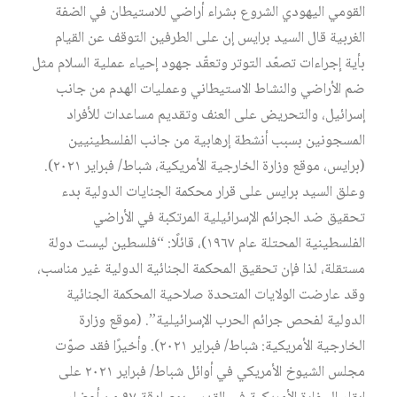
القومي اليهودي الشروع بشراء أراضي للاستيطان في الضفة
الغربية قال السيد برايس إن على الطرفين التوقف عن القيام
بأية إجراءات تصعّد التوتر وتعقّد جهود إحياء عملية السلام مثل
ضم الأراضي والنشاط الاستيطاني وعمليات الهدم من جانب
إسرائيل، والتحريض على العنف وتقديم مساعدات للأفراد
المسجونين بسبب أنشطة إرهابية من جانب الفلسطينيين
(برايس، موقع وزارة الخارجية الأمريكية، شباط/ فبراير ٢٠٢١).
وعلق السيد برايس على قرار محكمة الجنايات الدولية بدء
تحقيق ضد الجرائم الإسرائيلية المرتكبة في الأراضي
الفلسطينية المحتلة عام ١٩٦٧)، قائلًا: “فلسطين ليست دولة
مستقلة، لذا فإن تحقيق المحكمة الجنائية الدولية غير مناسب،
وقد عارضت الولايات المتحدة صلاحية المحكمة الجنائية
الدولية لفحص جرائم الحرب الإسرائيلية”. (موقع وزارة
الخارجية الأمريكية: شباط/ فبراير ٢٠٢١). وأخيرًا فقد صوّت
مجلس الشيوخ الأمريكي في أوائل شباط/ فبراير ٢٠٢١ على