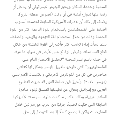
المدنية وخدمة السكان ويحق للجيش الإسرائيلي أن يدخل أي
رقعة منها لدواع أمنية في أي وقت (نصوص صفقة القرن).
يضاف إلى ذلك أن الادارات الأمريكية السابقة اعتمدت أسلوب
الضغط على الفلسطينيين باستخدام القوة الناعمة أكثر من القوة
الخشنة وذلك من خلال استخدام لغة التهديد والوعيد والضغط،
بينما لجأت إدارة ترامب أكثر فأكثر إلى القوة الخشنة من خلال
قطع المساعدات وفرض الوقائع على الأرض في سياق ما عرف
في حينه باسم استراتيجية “تحقيق الانتصار التام على
الفلسطينيين” التي طرحها دانييل بايبس وشكل لها كتلتي
مناصرين في كل من الكونغرس الأمريكي والكنيست الإسرائيلي
(بايبس، ٢٠١٧). وأخيرًا فإن صفقة القرن قد عززت التطبيع
العربي مع إسرائيل بمعزل عن تطبيقها المسبق لبنود مبادرة
السلام العربية، وذلك بعكس ما كانت عليه السياسات الأمريكية
السابقة التي طلبت تطبيعًا جزئيًا من العرب مع إسرائيل خلال
المفاوضات ولكن لا يصبح كاملًا إلا بعد التوصل إلى حل