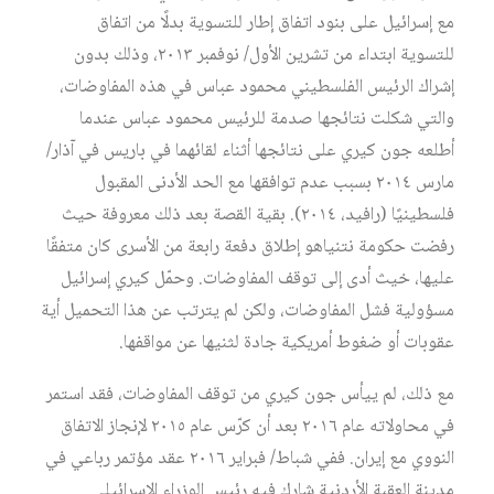
مع إسرائيل على بنود اتفاق إطار للتسوية بدلًا من اتفاق
للتسوية ابتداء من تشرين الأول/ نوفمبر ٢٠١٣، وذلك بدون
إشراك الرئيس الفلسطيني محمود عباس في هذه المفاوضات،
والتي شكلت نتائجها صدمة للرئيس محمود عباس عندما
أطلعه جون كيري على نتائجها أثناء لقائهما في باريس في آذار/
مارس ٢٠١٤ بسبب عدم توافقها مع الحد الأدنى المقبول
فلسطينيًا (رافيد، ٢٠١٤). بقية القصة بعد ذلك معروفة حيث
رفضت حكومة نتنياهو إطلاق دفعة رابعة من الأسرى كان متفقًا
عليها، خيث أدى إلى توقف المفاوضات. وحمّل كيري إسرائيل
مسؤولية فشل المفاوضات، ولكن لم يترتب عن هذا التحميل أية
عقوبات أو ضغوط أمريكية جادة لثنيها عن مواقفها.
مع ذلك، لم ييأس جون كيري من توقف المفاوضات، فقد استمر
في محاولاته عام ٢٠١٦ بعد أن كرّس عام ٢٠١٥ لإنجاز الاتفاق
النووي مع إيران. ففي شباط/ فبراير ٢٠١٦ عقد مؤتمر رباعي في
مدينة العقبة الأردنية شارك فيه رئيس الوزراء الإسرائيلي