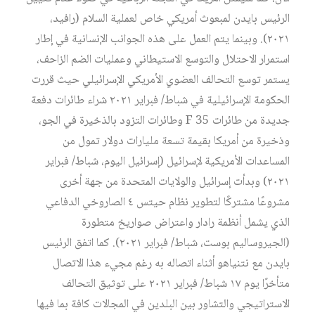
الرئيس بايدن لمبعوث أمريكي خاص لعملية السلام (رافيد،
٢٠٢١). وبينما يتم العمل على هذه الجوانب الإنسانية في إطار
استمرار الاحتلال والتوسع الاستيطاني وعمليات الضم الزاحف،
يستمر توسع التحالف العضوي الأمريكي الإسرائيلي حيث قررت
الحكومة الإسرائيلية في شباط/ فبراير ٢٠٢١ شراء طائرات دفعة
جديدة من طائرات F 35 وطائرات التزود بالذخيرة في الجو،
وذخيرة من أمريكا بقيمة تسعة مليارات دولار تمول من
المساعدات الأمريكية لإسرائيل (إسرائيل اليوم، شباط/ فبراير
٢٠٢١) وبدأت إسرائيل والولايات المتحدة من جهة أخرى
مشروعًا مشتركًا لتطوير نظام حيتس ٤ الصاروخي الدفاعي
الذي يشمل أنظمة رادار واعتراض صواريخ متطورة
(الجيروساليم بوست، شباط/ فبراير ٢٠٢١). كما اتفق الرئيس
بايدن مع نتنياهو أثناء اتصاله به رغم مجيء هذا الاتصال
متأخرًا يوم ١٧ شباط/ فبراير ٢٠٢١ على توثيق التحالف
الاستراتيجي والتشاور بين البلدين في المجالات كافة بما فيها