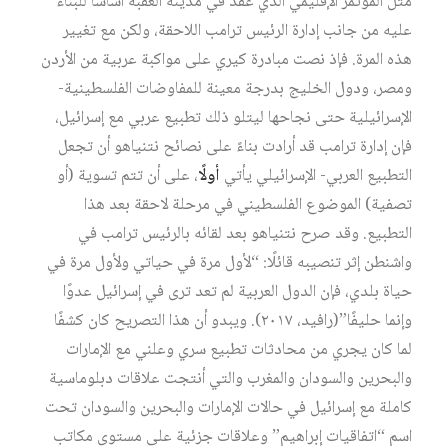
مثّل المؤتمر الإقليمي الذي عُقد في مدينة العقبة أساسًا للبناء
عليه من جانب إدارة الرئيس ترامب اللاحقة، ولكن مع تغيير
هذه المرة. فإذ نصت مبادرة كيري على مواكبة عربية من الأردن
ومصر، ودول الخليج بدرجة معينة للمفاوضات الفلسطينية-
الإسرائيلية حتى نجاحها ليتلو ذلك تطبيع عربي مع إسرائيل،
فإن إدارة ترامب قد أرادت بناءً على نصائح نتنياهو أن تجعل
التطبيع العربي- الإسرائيلي يأتي
أولًا
، على أن تتم تسوية (أو
تصفية) الموضوع الفلسطيني في مرحلة لاحقة بعد هذا
التطبيع. وقد صرح نتنياهو بعد لقائه بالرئيس ترامب في
واشنطن إثر تنصيبه قائلًا: “لأول مرة في حياتي ولأول مرة في
حياة بلدي، فإن الدول العربية لم تعد ترى في إسرائيل عدوًا
وإنما حليفًا”(رافيد، ٢٠١٧). ويبدو أن هذا التصريح كان كشفًا
لما كان يجري من محادثات تطبيع سري وعلني مع الإمارات
والبحرين والسودان والمغرب والتي أنتجت علاقات دبلوماسية
كاملة مع إسرائيل في حالات الإمارات والبحرين والسودان تحت
اسم “اتفاقيات إبراهيم” وعلاقات جزئية على مستوى مكاتب