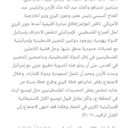
بنيامين نتنياهو والملك عبد الله ملك الأردن والرئيس عبد
الفتاح السيسي رئيس مصر، وجون كيري وزير الخارجية
الأمريكي. ناقش المؤتمر إطلاق مبادرة اقليمية أعدها جون كيري
لحل الصراع الفلسطيني- الإسرائيلي تتضمن الاعتراف بإسرائيل
كدولة يهودية، ووجود دولتين لشعبين فلسطينية وإسرائيلية
مع تعديلات حدودية متفق عليها، وحل قضية اللاجئين
الفلسطينيين في إطار الدولة الفلسطينية، وعاصمتين للشعبين
في القدس، على أن يتلو هذه التسوية تطبيع عربي مع إسرائيل
وعدت الأردن ومصر أن تشمل السعودية ودولة الإمارات. وخلال
الاجتماع رفض نتانياهو خطة كيري وطرح خطة بديلة من
جانبه تتضمن بعض التحسينات للفلسطينيين مثل توسيع البناء
في المنطقة ج، ولكن مقابل قبول توسيع الكتل الاستيطانية
الإسرائيلية الكبرى في الضفة، وهكذا فقد انتهى الاجتماع إلى
الفشل (رافيد، ٢٠١٧).