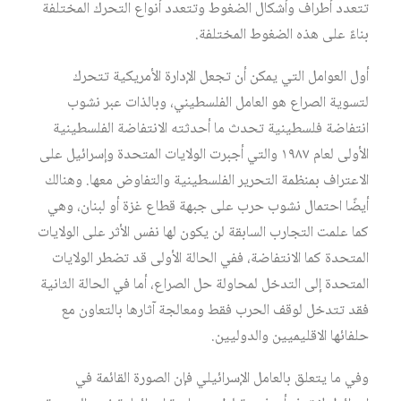
تتعدد أطراف وأشكال الضغوط وتتعدد أنواع التحرك المختلفة
بناءً على هذه الضغوط المختلفة.
أول العوامل التي يمكن أن تجعل الإدارة الأمريكية تتحرك
لتسوية الصراع هو العامل الفلسطيني، وبالذات عبر نشوب
انتفاضة فلسطينية تحدث ما أحدثته الانتفاضة الفلسطينية
الأولى لعام ١٩٨٧ والتي أجبرت الولايات المتحدة وإسرائيل على
الاعتراف بمنظمة التحرير الفلسطينية والتفاوض معها. وهنالك
أيضًا احتمال نشوب حرب على جبهة قطاع غزة أو لبنان، وهي
كما علمت التجارب السابقة لن يكون لها نفس الأثر على الولايات
المتحدة كما الانتفاضة، ففي الحالة الأولى قد تضطر الولايات
المتحدة إلى التدخل لمحاولة حل الصراع، أما في الحالة الثانية
فقد تتدخل لوقف الحرب فقط ومعالجة آثارها بالتعاون مع
حلفائها الاقليميين والدوليين.
وفي ما يتعلق بالعامل الإسرائيلي فإن الصورة القائمة في