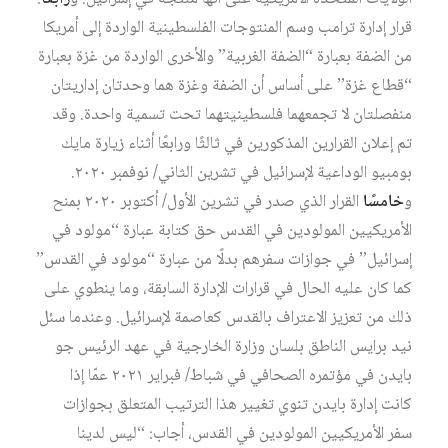
قرار إدارة ترامب وسم المنتوجات الفلسطينية الواردة إلى أمريكا
من الضفة بعبارة “الضفة الغربية” والأخرى الواردة من غزة بعبارة
“قطاع غزة” على أساس أن الضفة وغزة هما وحدتان إداريتان
منفصلتان لا تجمعهما فلسطينيتهما تحت تسمية واحدة. وقد
تم إعلان القرارين المذكورين في ثالثًا ورابعًا أثناء زيارة مايك
بومبيو الوداعية لإسرائيل في تشرين الثاني/ نوفمبر ٢٠٢٠.
و
خامسًا
القرار الذي صدر في تشرين الأول/ أكتوبر ٢٠٢٠ بمنح
الأمريكيين المولودين في القدس حق كتابة عبارة “مولود في
إسرائيل” في جوازات سفرهم بدلًا من عبارة “مولود في القدس”
كما كان عليه الحال في قرارات الإدارة السابقة، وما ينطوي على
ذلك من تعزيز الاعتراف بالقدس كعاصمة لإسرائيل. وعندما سئل
نيد برايس الناطق بلسان وزارة الخارجية في عهد الرئيس جو
بايدن في مؤتمره الصحافي في شباط/ فبراير ٢٠٢١ عمّا إذا
كانت إدارة بايدن تنوي تغيير هذا الترتيب المتعلق بجوازات
سفر الأمريكيين المولودين في القدس، أجاب: “ليس لدينا