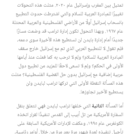
تمثيل بين المغرب وإسرائيل عام ٢٠٢٠. مثلت هذه التحولات
تغييرًا للمبادرة العربية للسلام والتي اشترطت حدوث التطبيع
بانسحاب إسرائيل أولًا من الأراضي الفلسطينية والعربية المحتلة
عام ١٩٦٧. وبهذا التحول تكون إدارة ترامب قد وضعت مسارًا
جديدًا أمام إدارة بايدن لن تستطيع هذه الأخيرة سوى دعمه،
فلِم تقول لا للتطبيع العربي الذي تم مع إسرائيل خارج سقف
المبادرة العربية للسلام؟ ولِم لا ترحب به كما فعلت منذ أيامها
الأولى في الحكم؟ ولِم لا تسعى لاحقًا للمزيد من تطبيع دول
عربية إضافية مع إسرائيل بدون حل القضية الفلسطينية؟ مثلت
هذه المسألة النقطة الأولى التي تركها ترامب لبايدن ولن
يستطيع الأخير تجاوزها.
أما المسألة
الثانية
التي خلفها ترامب لبايدن فهي تتعلق بنقل
السفارة الأمريكية من تل أبيب إلى القدس تنفيذًا لقرار اتخذه
الكونغرس عام ١٩٩٥، وعكفت الإدارات الأمريكية السابقة على
تأجيل تنفيذه لعدة شهور مرة بعد مرة من خلال أوامر رئاسية،