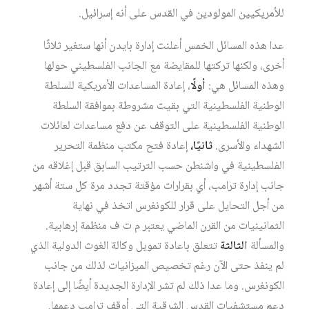
للأمريكيين المولودين في القدس على أنه إسرائيل.
عدا هذه المسائل الخمس أعلنت إدارة بايدن أنها ستغير ثلاثًا
أخرى، ولكنها تركتها للمقايضة مع الجانب الفلسطيني حولها
وهذه المسائل هي:
أولًا
، إعادة المساعدات الأمريكية للسلطة
الوطنية الفلسطينية التي بقيت مشروطة بموافقة السلطة
الوطنية الفلسطينية على التوقف عن دفع مساعدات لعائلات
الشهداء والأسرى.
ثانيًا،
إعادة فتح مكتب منظمة التحرير
الفلسطينية في واشنطن حسب الترتيب السابق قبل إغلاقه من
جانب إدارة ترامب، أي بقرارات مؤقتة تجدد مرة كل ستة أشهر
من أجل التحايل على قرار للكونغرس اتخذ في نهاية
الثمانينيات من القرن الماضي يعتبر م ت ف منظمة إرهابية.
والمسألة
الثالثة
تتعلق باعادة تمويل وكالة الغوث الدولية الذي
لم ينفذ حتى الآن رغم تخصيص الميزانيات لذلك من جانب
الكونغرس. وما عدا ذلك لم تشر الإدارة الجديدة أيضًا إلى إعادة
دعم مستشفيات القدس الشرقية التي أوقف ترامب دعمها.