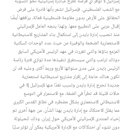
إسرائيل لا توفر أي فرصة لطرح مبادرة إسرائيلية نحو التسوية
مع الشعب الفلسطيني. فإسرائيل تشعر بأنها قادرة على فرض
الحقائق على الأرض بدون مقاومة فلسطينية فعالة، يرافقها أيضًا
إقبال عربي على التطبيع معها. ولهذا يتجه العامل الإسرائيلي
منذ تنصيب إدارة بايدن إلى استكمال بناء المشاريع الاستيطانية
الاستعمارية الضخمة والوفيرة من حيث عدد الوحدات السكنية
المزمع بناؤها والتي تقررت في عهد الرئيس الأمريكي السابق
دونالد ترامب والتي سيستغرق تنفيذها مدة توازي فترة رئاسة
الرئيس بايدن على مدى سنواتها الأربع وربما أكثر، وعليه قد لن
تكون هنالك حاجة إلى إقرار مشاريع استيطانية استعمارية
جديدة تحرج إدارة بايدن وتسبب نقدًا منها لإسرائيل إلا في
حالات قليلة قد تطرأ في الضفة، مع الاستمرار في التوسع
الاستيطاني الاستعماري بشكل مضطرد في نطاق القدس الكبرى
مما يقلل الاحتكاك مع إدارة بايدن بهذا الشأن. من جهة أخرى تم
إحياء المنتدى الإسرائيلي الأمريكي حول إيران، وذلك للحيلولة
دون نشوء أي احتكاكات مع الإدارة الأمريكية يمكن أن تؤثر سلبًا