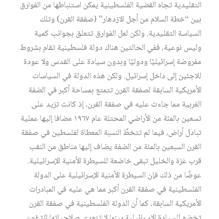
التقليدية تجاه القضية الفلسطينية يمكن استنباطها من الفوارق
بين “خطة السلام من أجل الازدهار” (صفقة القرن) وتلك
السياسة التقليدية. ولكن لعل الفوارق تتعلق بجوانب كمية
وليس نوعية، ففي الحالتين هناك دولة فلسطينية تقام بشروط
مفروضة إسرائيليًا ودوليًا وبدون سيادة على القدس ولا عودة
للاجئين إلى داخل إسرائيل. ولكن هذه الدولة في السياسات
الأمريكية السابقة لصفقة القرن تتمتع بمساحة أكبر في الضفة
الغربية مما جاءت عليه في صفقة القرن، إذ كانت تزيد على
تسعين بالمئة من الأراضي المحتلة عام ١٩٦٧ مضافا إليها عملية
تبادل أراض، فيما لم تتخطَّ النسبة المعطاة لفلسطين في صفقة
القرن السبعين بالمئة من الضفة يضاف إليها مناطق من النقب
قرب غزة والخليل تبقى خاضعة للسيطرة الأمنية الإسرائيلية.
عوضًا من ذلك فإن السيطرة الأمنية الإسرائيلية على الدولة
الفلسطينية في صفقة القرن أكبر مما هي عليه في المبادرات
الأمريكية السابقة، كما أن الدولة الفلسطينية في صفقة القرن
تخضع للسيادة الإسرائيلية بينما لا تتعدى صلاحياتها الشؤون