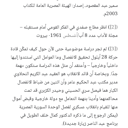
سمير
عبد
المقصود
،
إصدار
:
الهيئة
المصرية
العامة
للكتاب
2003
م
.
([2]
)
انظر
مطاع
صفدي
في
الفكر
القومي
أمام
مستقبله
–
مجلة
الأداب
عدد
8
آب
/أغسطس
1961-
بيروت
([3]
)
لم
تجر
دراسة
موضوعية
حتى
الآن
حول
كيف
تمك
ن
قادة
حركة
28
أيلول
تحقيق
الانفصال
وما
العوامل
التي
استندوا
إليها
داخليا
ً
وخارجيا
ً –
وأعتقد
أن
مثل
هذه
الدراسة
ستكون
م
همة
جدًا
.
وبخ
اصة
أن
قائد
الانقلاب
هو
العقيد
عبد
الكريم
النحلاوي
مدير
مكتب
عبد
الحكيم
عامر
وأن
اثنين
من
ضباط
الانفصال
الكبار
هما
فيصل
سري
الحسيني
وحيدر
الكزبري
قد
تمت
محاكمتهما
وأدينا
بتهمة
التعامل
مع
دولة
خارجية
وقبض
أموال
منها
للقيام
بانقلاب
عسكري
لفصل
الوحدة
السورية
المصرية
(
يمكن
الرجوع
إلى
ما
ذكره
الدكتور
كمال
خلف
الطويل
في
برنامج
عبد
الناصر
زيارة
جديدة
).