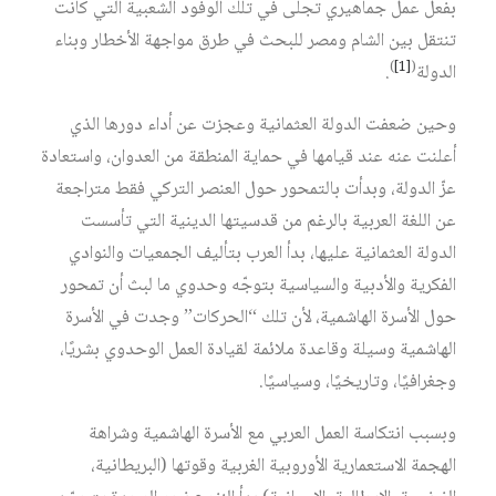
بفعل عمل جماهيري تجلّى في تلك الوفود الشعبية التي كانت
تنتقل بين الشام ومصر للبحث في طرق مواجهة الأخطار وبناء
)
[1]
(
الدولة
.
وحين ضعفت الدولة العثمانية وعجزت عن أداء دورها الذي
أعلنت عنه عند قيامها في حماية المنطقة من العدوان، واستعادة
عزّ الدولة، وبدأت بالتمحور حول العنصر التركي فقط متراجعة
عن اللغة العربية بالرغم من قدسيتها الدينية التي تأسست
الدولة العثمانية عليها، بدأ العرب بتأليف الجمعيات والنوادي
الفكرية والأدبية والسياسية بتوجّه وحدوي ما لبث أن تمحور
حول الأسرة الهاشمية، لأن تلك “الحركات” وجدت في الأسرة
الهاشمية وسيلة وقاعدة ملائمة لقيادة العمل الوحدوي بشريًا،
وجغرافيًا، وتاريخيًا، وسياسيًا.
وبسبب انتكاسة العمل العربي مع الأسرة الهاشمية وشراهة
الهجمة الاستعمارية الأوروبية الغربية وقوتها (البريطانية،