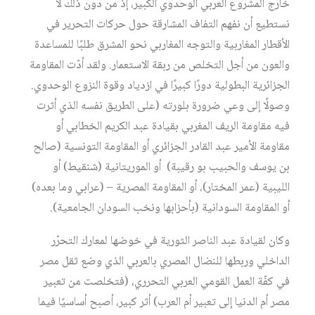
خارج المشروع العربي الوحدوي الكبير، إذ من دون ذلك لا
نستطيع أن نفهم التفاف المشارقة حول حركات التحرير في
الأقطار المغاربية والتوجه المغاربي نحو المشرق طلبًا للمساعدة
والعون من أجل التخلص من ربقة الاستعمار. ولقد أدّت المقاومة
الجزائرية البطولية دورًا كبيرًا في ازدياد وقوة النزوع الوحدوي.
وصولًا إلى وعي ضرورة بلورته (على الطريق نفسه الذي أثرت
فيه مقاومة الريف المغربي بقيادة عبد الكريم الخطابي أو
مقاومة الأمير عبد القادر الجزائري أو المقاومة التونسية (صالح
بن يوسف والحبيب بو رقيبة) أو الموريتانية (شنقيط) أو
الليبية (عمر المختار)، أو المقاومة المصرية – (عرابي وما بعده)
أو المقاومة السودانية (بأحزابها ونخب السودان الجامعية).
وكان لقيادة عبد الناصر الثورية في خوضها لمعارك التحرّر
الداخلي وربطها للنضال المصري بالعربي الذي وضع ثقل مصر
في كفّة العمل القومي العربي التحرري، (فتخلصت من تعبير
مصر أم الدنيا إلى تعبير أم العرب) أثر كبير، أصبح أساسيًا فيما