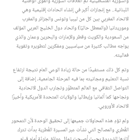
والسورية الفلسطينية ثم العلاقات السورية والقوى الوطنية
اللبنانية.. ‏مع إنجازات أكبر في إنشاء اتحادات إقليمية وهي
الاتحاد المغربي بين كل من ليبيا وتونس والجزائر والمغرب
وموريتانيا (والمعطل حاليًا) واتحاد دول الخليج العربي المؤلف
من السعودية والكويت وقطر والإمارات والبحرين وعمان والذي
يواجه مطالب كثيرة من سياسيين ومفكرين لتطويره وتقوية
فعاليته.
‏وتم كل ذلك مستفيدًا من حالة زيادة الوعي العام نتيجة ارتفاع
نسبة التعليم ومجانيته بما فيه المرحلة الجامعية، إضافة إلى
التواصل الثقافي مع العالم المتطوّر وتجارب الدول الاتحادية
ونجاحها كما ألمانيا وإيطاليا والولايات المتحدة الأمريكية وأخيرًا
الاتحاد الأوروبي.
ولم تؤدِ هذه المحاولات جميعها إلى تحقيق الوحدة لأن التمحور
القُطري والمصالح التي نشأت عبر المسيرة القُطرية بدأت تترك
آثارها الشديدة بحيث أصبحت تمثّل عوائق ماديّة أمام قيام