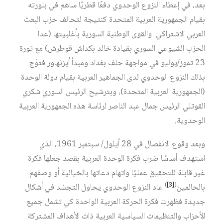
بعد، في إعطاء النزوع الوحدوي دفعًا قطريًا ساهم في بلورته
بقيام الجمهورية العربية المتحدة كنتيجة لتحالف حزب البعث
العربي الاشتراكي والقوى الوطنية السورية بأغلبيتها (عدا
الحزب الشيوعي السوري بقيادة خالد بكداش قوطرش) مع ثورة
23 تموز/يوليو في مواجهة حلف بغداد ومبدأ أيزنهاور فتوّج
بذلك النزوع الوحدوي لدى الجماهير العربية بقيام دولة الوحدة
(الجمهورية العربية المتحدة)، ‏وبترشيح الرئيس السوري شكري
القوتلي الرئيس جمال عبد الناصر لرئاسة هذه الجمهورية العربية
الوحدوية.
وبعد وقوع الانفصال في 28 أيلول/ سبتمبر 1961، الذي
استهدف أساسًا ضرب فكرة الوحدة العربية بقصد جعلها فكرة
غير قابلة للتحقيق عمليًا واتهام دعاتها بالخيالية أو وصفهم
)
[3]
(
بالحالمين
عاد النزوع الوحدوي يحاول التجسّد في أشكال
جديدة فظهرت فكرة الحركة العربية الواحدة كي تشمل جميع
الأحزاب والتنظيمات السياسية العربية ذات الأهداف المشتركة