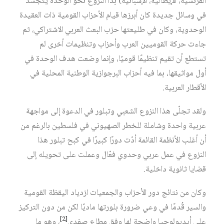
الفرنسية، الإيطالية، الإسبانية) بدأ النزوع نحو الوحدة يتجسّد
في وسائل جديدة كان أبرزها قيام الأحزاب القومية ذات العقيدة
الوحدوية، وكان في طليعتها حزب البعث العربي الاشتراكي، ثم
جاءت حركة القوميين العرب وأحزاب وتنظيمات أخرى لم
تستطع أن تقيم تنظيمًا قوميًا، وإنما وضعت هدف الوحدة في
أول مواثيقها، بما فيه أحزاب البرجوازية الوطنية المحلية في
الأقطار العربية.
ولقد تجلّى هذا النزوع الشعبي وتبلور في الدعوة إلى مواجهة
عربية واحدة وشاملة للخطر الصهيوني في فلسطين بالرغم من
أن أغلب الأنظمة القائمة أدّت دورًا كبيرًا في كبح تبلور هذا
النزوع في عمل عربي وحدوي فعّال وعملت على تحويله إلى
قضايا ثانوية داخلية.
وكان من نتائج دور الأحزاب والجمعيات ازدياد اليقظة القومية
والسير قُدمًا في وعي ضرورة بلورتها ماديًا لكن من دون التركيز
[2]
على أيديولوجيا واضحة لها وفق مطاع صفدي
، وهو ما