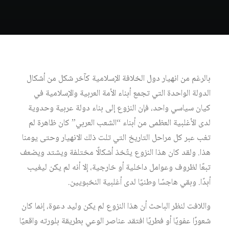
بالرغم من انهيار دول الخلافة الإسلامية كآخر شكل من أشكال
الدولة الواحدة التي تجمع أبناء الأمة العربية والإسلامية في
كيان سياسي واحد، فإن النزوع إلى بناء دولة عربية وحدوية
لدى الأغلبية العظمى من أبناء “الشعب العربي” كان ظاهرة لم
تغب عبر كل مراحل التاريخ التي تلت ذلك الانهيار وحتى يومنا
هذا. ولقد كان هذا النزوع يتّخذ أشكالًا مختلفة ويشتد ويضعف
تبعًا لظروف وعوامل داخلية أو خارجية، إلا أنه لم يكن ليغيب
أبدًا. وبقي هاجسًا وطنيًا لدى أغلبية النخبويين.
واللافت لنظر الباحث أن هذا النزوع لم يكن وليد دعوة، إنما كان
شعورًا عفويًا أو فطريًا افتقد عناصر الوعي بطريقة بلورته واقعيًا