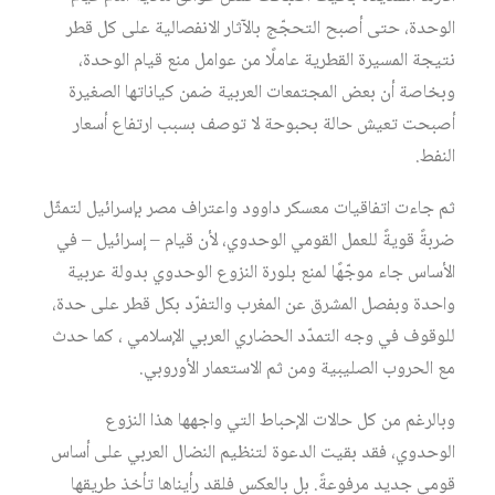
الوحدة، حتى أصبح التحجّج بالآثار الانفصالية على كل قطر
نتيجة المسيرة القطرية عاملًا من عوامل منع قيام الوحدة،
وبخاصة أن بعض المجتمعات العربية ضمن كياناتها الصغيرة
أصبحت تعيش حالة بحبوحة لا توصف بسبب ارتفاع أسعار
النفط.
ثم جاءت اتفاقيات معسكر داوود واعتراف مصر بإسرائيل لتمثّل
ضربةً قويةً للعمل القومي الوحدوي، لأن قيام – إسرائيل – في
الأساس جاء موجّهًا لمنع بلورة النزوع الوحدوي بدولة عربية
واحدة وبفصل المشرق عن المغرب والتفرّد بكل قطر على حدة،
‏للوقوف في وجه التمدّد الحضاري العربي الإسلامي ، كما حدث
مع الحروب الصليبية ومن ثم الاستعمار الأوروبي.
وبالرغم من كل حالات الإحباط التي واجهها هذا النزوع
الوحدوي، فقد بقيت الدعوة لتنظيم النضال العربي على أساس
قومي جديد مرفوعةً. بل بالعكس فلقد رأيناها تأخذ طريقها