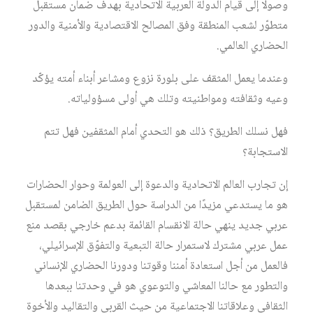
وصولًا إلى قيام الدولة العربية الاتحادية بهدف ضمان مستقبل
متطوّر لشعب المنطقة وفق المصالح الاقتصادية والأمنية والدور
الحضاري العالمي.
وعندما يعمل المثقف على بلورة نزوع ومشاعر أبناء أمته يؤكّد
وعيه وثقافته ومواطنيته وتلك هي أولى مسؤولياته.
فهل نسلك الطريق؟ ذلك هو التحدي أمام المثقفين فهل تتم
الاستجابة؟
إن تجارب العالم الاتحادية والدعوة إلى العولمة وحوار الحضارات
هو ما يستدعي مزيدًا من الدراسة حول الطريق الضامن لمستقبل
عربي جديد ينهي حالة الانقسام القائمة بدعم خارجي بقصد منع
عمل عربي مشترك لاستمرار حالة التبعية والتفوّق الإسرائيلي،
فالعمل من أجل استعادة أمننا وقوتنا ودورنا الحضاري الإنساني
والتطور مع حالنا المعاشي والتوعوي هو في وحدتنا ببعدها
الثقافي وعلاقاتنا الاجتماعية من حيث القربى والتقاليد والأخوة