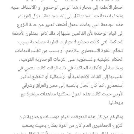
اضطر الأنظمة إلى مجاراة هذا الوعي الوحدوي أو (الالتفاف عليه
وتخفيف نتائجه المحتملة)، إلى إنشاء جامعة الدول العربية،
هذه الجامعة التي جاءت لتمثل أضعف تعبير عن حالة النزوع
إلى قيام الوحدة؛ لأن القائمين عليها إذ ذاك كانوا يمثلون الأنظمة
الحاكمة التي كانت تخضع لاعتبارات قطرية مصلحية بسبب
تحكّم النفوذ الاستعماري ببلادهم، أو بسبب من تغلّب انتماءات
الحكام الطبقية والسلطوية على النزعات الوحدوية القومية،
وبخاصة أن الأنظمة الحاكمة في ذلك الوقت كانت تنتمي في
أغلبيتها إلى الفئات الإقطاعية أو الرأسمالية أو تخضع لتأثير
استعماري، كما كان الحال بالنسبة إلى مصر والعراق وشرقي
الأردن حيث كانت هذه الدول تحكمها معاهدات مباشرة مع
بريطانيا.
وبالرغم من كل هذه المعوقات لقيام مؤسسات وحدوية فإن
النزوع الجماهيري العام كان من القوة بمكان بحيث يصعب