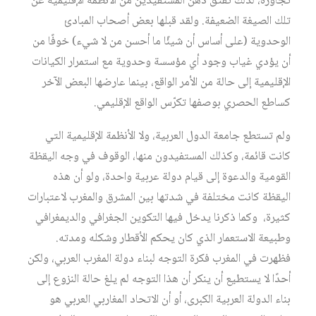
تجاوزه، لذلك تفتّق ذهن المستفيدين من الأنظمة الإقليمية عن
تلك الصيغة الضعيفة. ولقد قبلها بعض أصحاب المبادئ
الوحدوية (على أساس أن شيئًا ما أحسن من لا شيء) خوفًا من
أن يؤدي غياب وجود أي مؤسسة وحدوية مع استمرار الكيانات
الإقليمية إلى حالة من الأمر الواقع، بينما عارضها البعض الآخر
كساطع الحصري بوصفها تكرّس الواقع الإقليمي.
ولم تستطع جامعة الدول العربية، ولا الأنظمة الإقليمية التي
كانت قائمة، وكذلك المستفيدون منها، الوقوف في وجه اليقظة
القومية والدعوة إلى قيام دولة عربية واحدة، ولو أن هذه
اليقظة كانت مختلفة في شدتها بين المشرق والمغرب لاعتبارات
كثيرة، وكما ذكرنا يدخل فيها التكوين الجغرافي والديمغرافي
وطبيعة الاستعمار الذي كان يحكم الأقطار وشكله ومدته.
فظهرت في المغرب فكرة التوجه لبناء دولة المغرب العربي، ولكن
أحدًا لا يستطيع أن ينكر أن هذا التوجه لم يلغ حالة النزوع إلى
بناء الدولة العربية الكبرى، أو أن الاتحاد المغاربي العربي هو