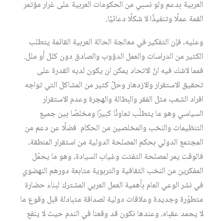
العربية بدعم ولو نسبي من الحكومات العربية على غرار مؤتمر
القمة عملًا وتنفيذًا لا شكلًا دعائيًا.
‏وعليه، فإن التفكير في معالجة الحالة العربية القائمة يتطلب
الكثير من الدراسات والعمل الدؤوب والصادق دون كلل أو ملل.
فمما لاشك فيه انّ الاتحاد يمكن ان يكون لديه القدرة على
تحقيق الاستقرار والازدهار وحلّ كثير من المشاكل التي تواجه
افراد الشعب مثل الفقر والبطالة والهجرة وعدم الاستقرار
السياسي وهو ما يتطلّب تعاونًا كبيرًا ومخلصًا بين جميع
التنظيمات والنخب والمخلصين من الحكام فضلًا عن دعم من
المجتمع الدولي بحكم المصلحة الدولية من استقرار المنطقة،
فالوقت يمر لمصلحة التفتت وغياب السيادة، وهو ما يحمّل
المفكرين من النخب الثقافية والتربوية متابعة دورهم النهضوي
في نشر الوعي العام بأهمية العمل العربي المشترك لبناء حضارة
متطوّرة وجديدة وعلاقات دولية لصداقة متبادلة قبل وقوع ما
لا يحمد عقباه، وعندها نكون قد وقعنا في الندم حيث لا ينفع