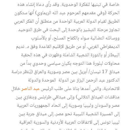
خاصة في تبنيها للفكرة الوحدوية. وقد رأى دعاة إنشاء هذه
الحركة (وفي مقدمهم المرحوم عبد الله الريماوي) أنها ستكون
الطريق لقيام الدولة العربية الواحدة من منطلق أن الفكر العربي
تجاوز مرحلة التبشير بالوحدة إلى البحث في طرق التوحيد
ووسائله النضالية سواء بالكفاح المسلح، أو بالأسلوب
الديمقراطي الغربي، أو من طريق الإقليم القاعدة وفق د. نديم
البيطار أو بالثورة الشعبية الشاملة وظهرت في هذه الحقبة
محاولات لبلورة هذا التوجه بكيان سياسي وحدوي بدأ من
ميثاق 17 نيسان/ أبريل بين مصر وسورية والعراق (يُنظر ‏دراسة
الدكتور عبد الرحمن البزاز عن الدولة الموحدة والدولة
الاتحادية، والتي أعدها بناءً على طلب الرئيس
عبد الناصر
خلال
مناقشات الميثاق الثلاثي) وإلى ميثاقي طرابلس وبنغازي بين
مصر والسودان وليبيا وسورية إلى اتحاد الجمهوريات العربية
إلى المسيرة الشعبية الليبية نحو مصر، إلى ميثاق جربة بين
ليبيا تونس إلى الاتفاقات العربية الأردنية والسورية العراقية