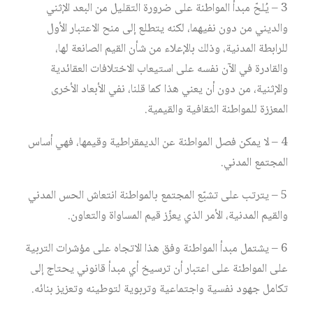
3 – يُلحّ مبدأ المواطنة على ضرورة التقليل من البعد الإثني
والديني من دون نفيهما، لكنه يتطلع إلى منح الاعتبار الأول
للرابطة المدنية، وذلك بالإعلاء من شأن القيم الصانعة لها،
والقادرة في الآن نفسه على استيعاب الاختلافات العقائدية
والإثنية، من دون أن يعني هذا كما قلنا، نفي الأبعاد الأخرى
المعززة للمواطنة الثقافية والقيمية.
4 – لا يمكن فصل المواطنة عن الديمقراطية وقيمها، فهي أساس
المجتمع المدني.
5 – يترتب على تشبّع المجتمع بالمواطنة انتعاش الحس المدني
والقيم المدنية، الأمر الذي يعزّز قيم المساواة والتعاون.
6 – يشتمل مبدأ المواطنة وفق هذا الاتجاه على مؤشرات التربية
على المواطنة على اعتبار أن ترسيخ أي مبدأ قانوني يحتاج إلى
تكامل جهود نفسية واجتماعية وتربوية لتوطينه وتعزيز بنائه.