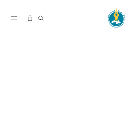
في
مقالات
•
15 مايو، 2026
عدد الزيارات:
259
المواطنة والأمن في
الجزائر: أي مقاربة ناجعة؟
الكاتب:
بوحنية قوي
DOI:
https://doi.org/10.65506/240708