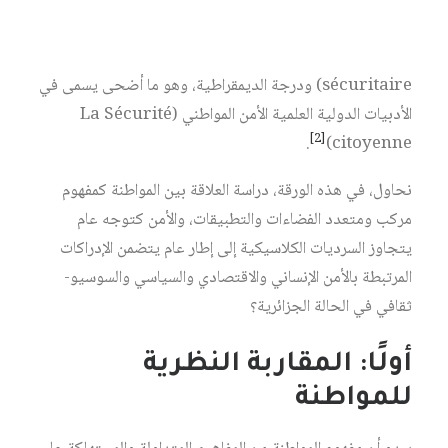
الأمن» (الأمن مع المواطن ومن أجل المواطن) وصولًا إلى توطيد
العلاقة بين الحوكمة الأمنية (Gouvernance
sécuritaire) ودرجة الديمقراطية، وهو ما أضحى يسمى في
الأدبيات الدولية العلمية الأمن المواطني (La Sécurité
[2]
.
citoyenne)
نحاول، في هذه الورقة، دراسة العلاقة بين المواطنة كمفهوم
مركب ومتعدد الفضاءات والتطبيقات، والأمن كتوجه عام
يتجاوز السرديات الكلاسيكية إلى إطار عام يتضمن الإدراكات
المرتبطة بالأمن الإنساني والاقتصادي والسياسي والسوسيو-
ثقافي في الحالة الجزائرية؟
أولًا: المقاربة النظرية
للمواطنة