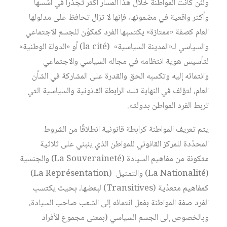
ولئن كانت المواطنة خلال هذا المسار أكثر تجُذّرًا في أُسُسها
وأكثر واقعية في مضمونها، فإنها لا تزال تحافظ على مدلولها
العام كصفة «ممتازة» يكتسبها الفرد كمكوّن للجسم الاجتماعي
والسياسي لـ«المدينة السياسية» (la cité) أو «الدولة الوطنية»
لتأسيس هوية انتظامه في مجاله السياسي والاجتماعي
وانتمائه إليه وتكسبه الحق والقدرة على المشاركة في الشأن
العام، لتؤلف في النهاية تلك الرابطة القانونية والسياسية التي
تربط الفرد المواطن بدولته.
يتم تعريف المواطنة كرابطة قانونية انطلاقًا من الشروط
المحدّدة للمركز القانوني للمواطن الذي ينبني على ثلاثية
متكونة من مفاهيم السيادة (La Souveraineté) والجنسية
(La Nationalité) والتمثيل (La Représentation)
كمفاهيم متعدِّية (Transitives) لبعضها، بحيث يكتسب
الفرد صفة المواطنة بفعل انتمائه إلى الشعب صاحب السيادة،
وبالخصوص إلى الجسم السياسي (بمعنى مجموع الأفراد