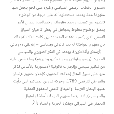
يبدو أن مفهوم المواطنة من المفاهيم المتداولة والمستهلكة على
مستوى الخطاب الرسمي السياسي وغيره على نحوٍ يجعل منها
مفهومًا عائمًا يعتقد مستعملوه أنه على درجة من الوضوح
تغنيهم عن تعريفه ورصد مقوماته وخصائصه؛ بيد أن الأمر
يتعلق بوضوح مغلوط يتجاهل في بعض الأحيان السياق
النسقي الذي يكسبه دلالاته المتعددة وإن كانت متكاملة؛ ذلك
بأن مفهوم المواطنة له بعد قانوني وسياسي – إغريقي وروماني
– (أرسطو وأفلاطون)، ويمتد في الفكر التنويري والسياسي
الحديث (روسو وفولتير ومونتسكيو وغيرهم) وما تأسّس عليه
من تنظير سياسي وإنجازات قانونية (دستورية بالأساس نذكر
منها على سبيل المثال إعلانات الحقوق، كإعلان حقوق الإنسان
والمواطن الفرنسي 1789، وحركة تدوين الدساتير التي دأبت
عليها البلدان الغربية، والميثاق الأممي للحقوق المدنية
والسياسية). لقد ارتبط مفهوم المواطنة أساسًا بالمنوال
[3]
الديمقراطي الليبرالي وبفكرة الحرية والمساواة
.