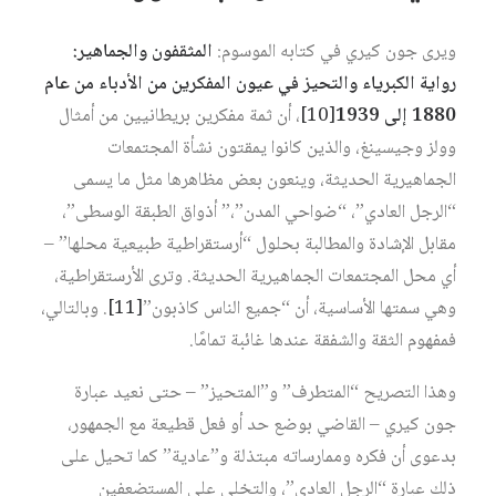
ويرى جون كيري في كتابه الموسوم:
المثقفون والجماهير:
رواية الكبرياء والتحيز في عيون المفكرين من الأدباء من عام
1880 إلى 1939
[10]
، أن ثمة مفكرين بريطانيين من أمثال
وولز وجيسينغ، والذين كانوا يمقتون نشأة المجتمعات
الجماهيرية الحديثة، وينعون بعض مظاهرها مثل ما يسمى
“الرجل العادي”، “ضواحي المدن”،” أذواق الطبقة الوسطى”،
مقابل الإشادة والمطالبة بحلول “أرستقراطية طبيعية محلها” –
أي محل المجتمعات الجماهيرية الحديثة. وترى الأرستقراطية،
وهي سمتها الأساسية، أن “جميع الناس كاذبون”
[11]
. وبالتالي،
فمفهوم الثقة والشفقة عندها غائبة تمامًا.
وهذا التصريح “المتطرف” و”المتحيز” – حتى نعيد عبارة
جون كيري – القاضي بوضع حد أو فعل قطيعة مع الجمهور،
بدعوى أن فكره وممارساته مبتذلة و”عادية” كما تحيل على
ذلك عبارة “الرجل العادي”، والتخلي على المستضعفين