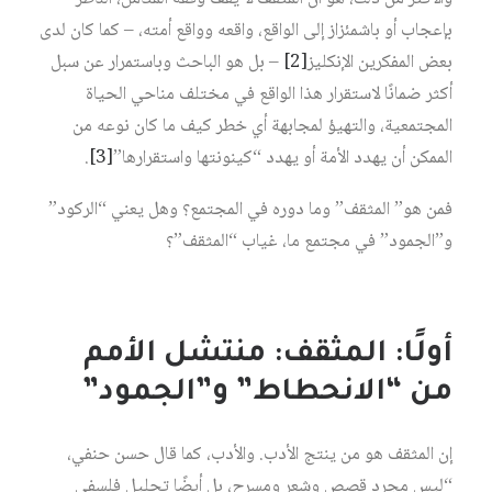
بإعجاب أو باشمئزاز إلى الواقع، واقعه وواقع أمته، – كما كان لدى
بعض المفكرين الإنكليز
[2]
– بل هو الباحث وباستمرار عن سبل
أكثر ضمانًا لاستقرار هذا الواقع في مختلف مناحي الحياة
المجتمعية، والتهيؤ لمجابهة أي خطر كيف ما كان نوعه من
الممكن أن يهدد الأمة أو يهدد “كينونتها واستقرارها”
[3]
.
فمن هو” المثقف” وما دوره في المجتمع؟ وهل يعني “الركود”
و”الجمود” في مجتمع ما، غياب “المثقف”؟
أولًا: المثقف: منتشل الأمم
من “الانحطاط” و”الجمود”
إن المثقف هو من ينتج الأدب. والأدب، كما قال حسن حنفي،
“ليس مجرد قصص وشعر ومسرح، بل أيضًا تحليل فلسفي