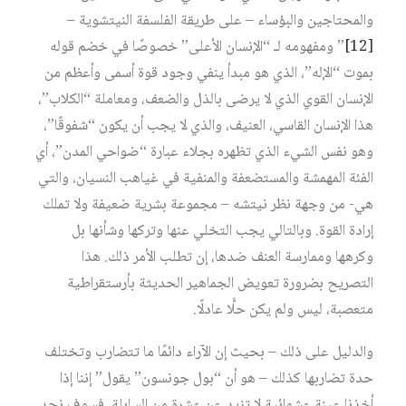
والمحتاجين والبؤساء – على طريقة الفلسفة النيتشوية –
[12]
” ومفهومه لـ “الإنسان الأعلى” خصوصًا في خضم قوله
بموت “الإله”، الذي هو مبدأ ينفي وجود قوة أسمى وأعظم من
الإنسان القوي الذي لا يرضى بالذل والضعف، ومعاملة “الكلاب”،
هذا الإنسان القاسي، العنيف، والذي لا يجب أن يكون “شفوقًا”،
وهو نفس الشيء الذي تظهره بجلاء عبارة “ضواحي المدن”، أي
الفئة المهمشة والمستضعفة والمنفية في غياهب النسيان، والتي
هي- من وجهة نظر نيتشه – مجموعة بشرية ضعيفة ولا تملك
إرادة القوة. وبالتالي يجب التخلي عنها وتركها وشأنها بل
وكرهها وممارسة العنف ضدها، إن تطلب الأمر ذلك. هذا
التصريح بضرورة تعويض الجماهير الحديثة بأرستقراطية
متعصبة، ليس ولم يكن حلًّا عادلًا.
والدليل على ذلك – بحيث إن الآراء دائمًا ما تتضارب وتختلف
حدة تضاربها كذلك – هو أن “بول جونسون” يقول” إننا إذا
أخذنا عينة عشوائية لا تزيد عن عشرة من السابلة، فسوف نجد