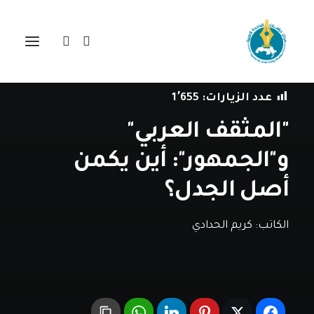
في
مقالات
•
4 أغسطس، 2020
عدد الزيارات:
1٬655
"المثقف العربي"
و"الجمهور": أين يكمن
أصل الجدل؟
الكاتب:
كريم الحدادي