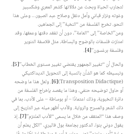
لتجارب الحياة وبحث عن دلالاتها كشعر المعري وشكسبير
وغوته ونزار قباني وأمل دنقل وصلاح عبد الصبور… وعلى هذا
النحو، تخرج الفلسفة من “النخبة” إلى الجماهير،
ومن”الخاصة” إلى “العامة”، دون أن تفقد دقتها وعمقها، وقد
امتازت فلسفات بالوضوح والبساطة، مثل فلاسفة التنوير
وفلسفة برغسون”
[4]
.
والحال أن “تغيير الجمهور يقتضي تغيير مستوى الخطاب”
[5]
،
وتبسيطه كما هو الشأن بالنسبة إلى التحويل الديداكتيكي
(Transposition Didactique)
[6]
. ولعل هذا ما وضحه
أو حاول توضيحه حنفي، وهذا ما يقصد بإخراج الفلسفة من
دائرة النخبوية، وذلك اعتمادًا – أو بوساطة – على الأدب، بما في
ذلك الشعر والمسرح والرواية. والأدب أظهر ميله عبر التاريخ إلى
وصف هذا “المثقف من خلال ما يسمى “الأدب الملتزم”
[7]
، إذ
يقول دوني بنوا، الدكتور بجامعة بول فاليري، “الكل يعلم أن