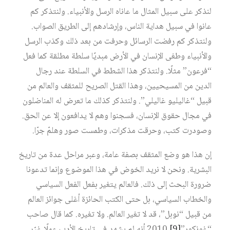
لنذكر على سبيل المثال ما عاناه الرسل والأنبياء. ولنتذكر كم
عانوا في سبيل هداية الناس، وإرشادهم إلى الطريق الصواب.
ولنتذكر كم رفضت الرسائل وحرفت من بعد ذلك وكذب الرسل
والأنبياء وطغى الإنسان في الأرض مبديًا سلطة مطلقة كما فعل
“فرعون” مثلًا. ولنتذكر هذا الشطط في السلطة عند رجال
الدين من المسيحيين، وهذا القتل الصريح للمثقف والعالم من
قبيل “غاليليو غاليلي”. ولنتذكر كذلك ما تعرض له المناضلون
في مجال حقوق الإنسان، فسجنوا وهم لا يدافعون إلا عن الحق.
وصودرت كتب، وحرقت مذكرات، وطمست صور وهلمّ جرّا.
إن هذا هو وضع المثقف بصفة عامة، وعبر مراحل عدة من تاريخ
البشرية. ونحن لا نريد الخوض في هذا الموضوع وإنما تدعونا
ضرورة البحث إلى ذلك. فالعالم يتغير بفعل الفعل السياسي
والخطاب السياسي، بل حتى الكتب الحائزة أغلى جوائز العالم
من قبيل “نوبل”، قد لا تغير العالم. ولا تغيره. كما قال صاحب
“غونكور”
[9]
2010 أنه لم يشهد في تاريخ الأدب عملًا غيّر