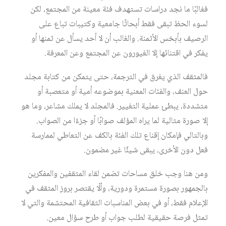
فغالبًا ما نجد دراسات تستهدف فئة معينة من المجتمع، لكن
لسوء الحظ تبقى فقط أبحاثًا جامعية وكتيبات تباع على
الرصيف بأبخس الأثمنة. والغالب أن لا أحد يسأل عن ثمنها أو
يفكر في اقتنائها إلا الغيورون عن المجتمع وعن المعرفة.
فالمثقف الذي يغرق في الترجمة، حتى يتمكن من كتابة مجلد
حول العنف، والفئات المعنية بموضوعه أمية أو متعصبة أو
متشددة، يبطئ عملية التغيير. فالمجلد لا يملك مشاعر، وما هو
إلا صورة مثالية لما يراه المؤلف صوابًا أو جزءًا من الصواب.
وبالتالي فإمكان إقناع تلك الفئة بالكف عن التعاطي لممارسة
فعل دون الأخرى، يبقى شيئًا غير مضمون.
ومن هنا وجب خلق مساحات تضمن لقاء المثقفين والمفكرين
بالجمهور بصورة مستمرة ودورية، وألّا يقتصر بروز المثقف في
الإعلام فقط، أو في بعض المناسبات الثقافية المحتشمة والتي لا
تمثل فرصة حقيقية لطلب جواب أو طرح سؤال معين.