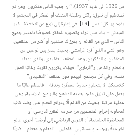
من 1926 إلى غاية 1937): “إن جميع الناس مفكرون، ومن ثم
نستطيع أن نقول: ولكن وظيفة المثقف أو المفكر في المجتمع لا
يقوم بها كل الناس”
[16]
، في إشارة إلى نوع من الاختلاف غير
المبدئي – بناء على قوله وتصوره للمفكر خصوصًا باعتبار جميع
الناس – الذي من القائم أن يفرز لنا صنفين أو أكثر من المثقفين.
وهو الشيء الذي أقره غرامشي، بحيث يميز بين نوعين من
المثقفين أو المفكرين. وهما المثقف التقليدي، والذي يمثله
بالمعلم والكاهن و”الإداري”، فهؤلاء يكررون تقريبًا وغالبًا العمل
نفسه، وفي كل مجتمع، فيبدو دور المثقف “التقليدي”
كلاسيكيًا، لا يتجاوز حدودًا مسطّرة وبدقة – فالمعلم غالبًا ما
يعمل على تنزيل ما جاءت به المناهج والبرامج الدراسية، وهي
عملية مركبة، بحيث من القائم ألّا يتوافر المعلم على وقت كافٍ
لمحاولة إخراج المتعلمين من صرامة المقرر الدراسي، أو
المحاضرة الجامعية، أو الدرس الرياضي، إلى أرضية أخرى، عالم
آخر مثلًا، يجسد بالنسبة إلى الفاعلين – المعلم والمتعلم – ضربًا