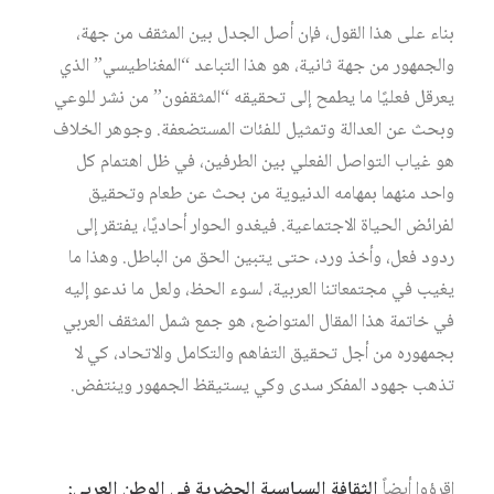
بناء على هذا القول، فإن أصل الجدل بين المثقف من جهة،
والجمهور من جهة ثانية، هو هذا التباعد “المغناطيسي” الذي
يعرقل فعليًا ما يطمح إلى تحقيقه “المثقفون” من نشر للوعي
وبحث عن العدالة وتمثيل للفئات المستضعفة. وجوهر الخلاف
هو غياب التواصل الفعلي بين الطرفين، في ظل اهتمام كل
واحد منهما بمهامه الدنيوية من بحث عن طعام وتحقيق
لفرائض الحياة الاجتماعية. فيغدو الحوار أحاديًا، يفتقر إلى
ردود فعل، وأخذ ورد، حتى يتبين الحق من الباطل. وهذا ما
يغيب في مجتمعاتنا العربية، لسوء الحظ، ولعل ما ندعو إليه
في خاتمة هذا المقال المتواضع، هو جمع شمل المثقف العربي
بجمهوره من أجل تحقيق التفاهم والتكامل والاتحاد، كي لا
تذهب جهود المفكر سدى وكي يستيقظ الجمهور وينتفض.
اقرؤوا أيضاً
الثقافة السياسية الحضرية في الوطن العربي: