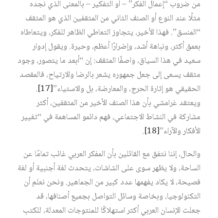
من ضروب “إعمال الفكر” – أو التفكير – بالمعنى الذي نجده
مثلًا عند النوع أو الصنف الثاني من المثقفين الذي هو المثقف
“المنسق”. فهذا الأخير، يتجاوز التعاطي الظاهر للفكر، ويتعاطاه
بعمق أكثر، ونباهة أشد، وإضرارًا أعظم، وحيرة. ويقول إدوار
سعيد في هذا السياق، واصفًا المثقف: إن “أبعد ما يتصور، وجود
مثقف يسعى إلى جعل جمهوره يشعر بالرضا والارتياح، فالمقصد
الحقيقي هو إثارة الحرج، والمعارضة، بل والاستياء”
[17]
.
ويعتقد غرامشي بأن هذا الصنف الأخير من المثقفين، أكثر
مشاركة في النشاط الاجتماعي، فهم دائمو المساهمة في “تغيير
الأفكار والآراء”
[18]
.
والحال، إننا نتفق مع القائلين بأن المفكر العربي غائب تمامًا عن
الساحة، ولا يظهر سوى على الشاشات، يتحدث لغة أجنبية أو لغة
فصيحة، لا يكاد يفهمها عدد كبير من الجماهير. ونحن نعلم أن
التكنولوجيا، وبخاصة وسائل التواصل بجميع أصنافها، قد
جعلت الإنسان العربي أكثر استهلاكًا للمنتوجات المعدلة، للكتب