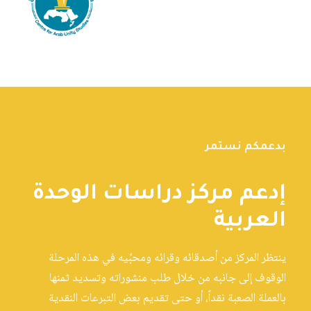
بدعمكم نستمر
إدعم مركز دراسات الوحدة
العربية
ينتظر المركز من أصدقائه وقرائه ومحبِّيه في هذه المرحلة
الوقوف إلى جانبه من خلال طلب منشوراته وتسديد ثمنها
بالعملة الصعبة نقداً، أو حتى تقديم بعض التبرعات النقدية