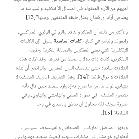
لديهم من الآراء المعقولة في المسائل الأخلاقية والسياسة ما
يضاهي آراء أي قطاع يمثل طبقة المثقفين برمتها”
[13]
.
والأكثر من ذلك، أن المفكر والناقد والروائي الولزي، الماركسي،
رايموند وليامز في كتابه
كلمات أساسية
يقول “إن الكلمات
الإنكليزية التي تعني المفكرين والصيغة الفكرية وطبقة
المفكرين، كانت ذات دلالات تحطّ من قدرها، وقد ظلت هذه
الدلالات سائدة حتى منتصف القرن العشرين، والواضح أن هذه
الدلالات لا تزال قائمة”
[14]
. وهذا التعريف (تعريف المثقف) لا
يتباين، نوعًا ما، مع ما صرح به إدوارد سعيد حين قال بأنه
يتصور المثقف “في صورة المنفي والهامشي والهاوي، وفي
صورة مؤلف لغة تحاول أن تنطق بالصدق في وجه
السلطة”
[15]
.
ويقول المناضل الماركسي، الصحافي والفيلسوف السياسي،
أنطونيو غرامشي في مذكرات سجنه (حيث سجنه موسوليني