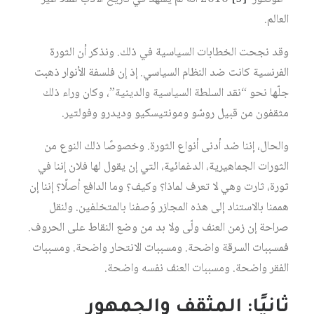
العالم.
وقد نجحت الخطابات السياسية في ذلك. ونذكر أن الثورة
الفرنسية كانت ضد النظام السياسي. إذ إن فلسفة الأنوار ذهبت
جلّها نحو “نقد السلطة السياسية والدينية”، وكان وراء ذلك
مثقفون من قبيل روسّو ومونتيسكيو وديدرو وفولتير.
والحال، إننا ضد أدنى أنواع الثورة. وخصوصًا ذلك النوع من
الثورات الجماهيرية، الدغمائية، التي إن يقول لها فلان إننا في
ثورة، ثارت وهي لا تعرف لماذا؟ وكيف؟ وما الدافع أصلًا؟ إننا إن
هممنا بالاستناد إلى هذه المجازر وُصفنا بالمتخلفين. ولنقل
صراحة إن زمن العنف ولّى ولا بد من وضع النقاط على الحروف.
فمسببات السرقة واضحة. ومسببات الانتحار واضحة. ومسببات
الفقر واضحة. ومسببات العنف نفسه واضحة.
ثانيًا: المثقف والجمهور