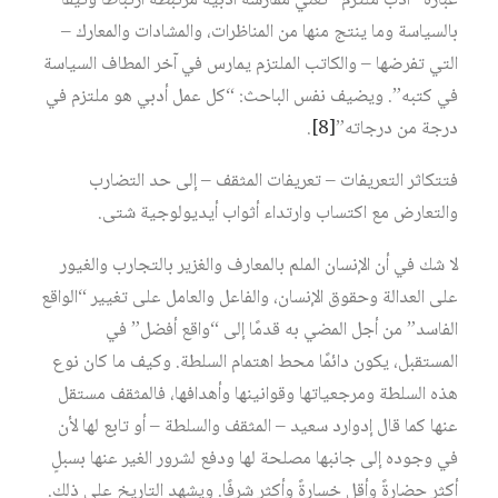
عبارة “أدب ملتزم” تعني ممارسة أدبية مرتبطة ارتباطًا وثيقًا
بالسياسة وما ينتج منها من المناظرات، والمشادات والمعارك –
التي تفرضها – والكاتب الملتزم يمارس في آخر المطاف السياسة
في كتبه”. ويضيف نفس الباحث: “كل عمل أدبي هو ملتزم في
درجة من درجاته”
[8]
.
فتتكاثر التعريفات – تعريفات المثقف – إلى حد التضارب
والتعارض مع اكتساب وارتداء أثواب أيديولوجية شتى.
لا شك في أن الإنسان الملم بالمعارف والغزير بالتجارب والغيور
على العدالة وحقوق الإنسان، والفاعل والعامل على تغيير “الواقع
الفاسد” من أجل المضي به قدمًا إلى “واقع أفضل” في
المستقبل، يكون دائمًا محط اهتمام السلطة. وكيف ما كان نوع
هذه السلطة ومرجعياتها وقوانينها وأهدافها، فالمثقف مستقل
عنها كما قال إدوارد سعيد – المثقف والسلطة – أو تابع لها لأن
في وجوده إلى جانبها مصلحة لها ودفع لشرور الغير عنها بسبلٍ
أكثر حضارةً وأقل خسارةً وأكثر شرفًا. ويشهد التاريخ على ذلك.