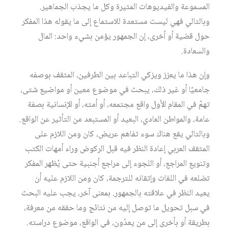
المسموعة والفيديوهات المثيرة وكل ما يجذب الجماهير.
وبالتالي فهي ليست مستعدة للاستماع إلى ما يقوله هذا المفكر
حول قضية أو أخرى، إن الجمهور يؤمن بشيء واحد: المال
والسعادة.
وإن هذا ما يعزز ويزكي التباعد بين الطرفين، المثقف بوصفه
جامعيًا أو غير ذلك، يبحث في موضوع معين أو مواضيع شتى،
تهمّ في المقام الأول واقع مجتمعه، أو أمته، أو الإنسانية بصفة
عامة، والمواطن العادي، البعيد أو المستبعد من التأثير عن الواقع.
وبالتالي يقع هناك سوء تفاهم عريض، كان ومن اللازم على
المثقف العربي إعادة النظر فيه قبل الركوض وراء أمهات الكتب
وتنويع المراجع، أو اللجوء إلى مراجع أجنبية حتى يُظهر المفكر
تضلعه في اللغات وإتقانه للترجمة، كان ومن اللازم عليه أن
يعيد النظر في علاقته بالجمهور. بمعنى آخر، يجب عليه البحث
في سبل تحويل ما توصل إليه من نتائج وما حققه من معرفة،
بطريقة أو بأخرى إلى من يعدّون، في الواقع، موضوع دراسته.