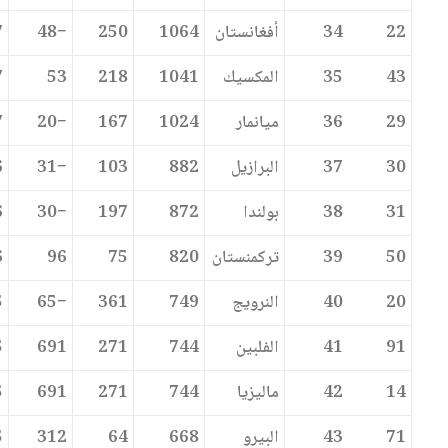
22
34
أفغانستان
1064
250
−48
7
43
35
المكسيك
1041
218
53
7
29
36
ميانمار
1024
167
−20
7
30
37
البرازيل
882
103
−31
6
31
38
بولندا
872
197
−30
6
50
39
تركمنستان
820
75
96
6
20
40
النرويج
749
361
−65
5
91
41
الفلبين
744
271
691
5
14
42
ماليزيا
744
271
691
5
71
43
البيرو
668
64
312
5