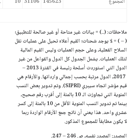
المجموع
145623
31106
10
.
ملاحظات: (..) = بيانات غير متاحة أو غير صالحة للتطبيق؛
( – ) = لا يوجد شحنات؛ القيم أعلاه تحيل على عمليات نقل
السلاح الفعلية، وعلى حجم العمليات وليس القيم المالية
لتلك العمليات. يشمل الجدول كل الدول والفواعل من غير
الدول التي استوردت أسلحة رئيسة في الفترة 2013 –
2017، الدول مرتبة بحسب إجمالي وارداتها. والأرقام هي
قيم مؤشر اتجاه سيبري (SIPRI). وتم تدوير بعض النسب
المئوية التي تجاوزت الـ 10 بالمئة إلى أقرب رقم صحيح،
بينما تم تدوير النسب المئوية الأقل من 10 بالمئة إلى كسر
عشري واحد. هذا يعني أن ناتج جمع الأرقام الواردة ربما
لا يكون مطابقاً للمجموع المذكور.
المصدر: المصدر نفسه، ص 246 – 247.