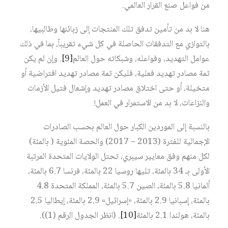
من فواعل صنع القرار العالمي.
هنا لا بد من تأمين تدفق تلك المنتجات إلى زبائنها وطالبيها،
بالتوازي مع التدفقات الحاصلة في كل شيء تقريباً، بما في ذلك
عوامل التهديد، وفواعله، وشبكاته حول العالم‏
[9]
. وإن لم يكن
ثمة مصادر تهديد فعلية، فليكن ثمة مصادر تهديد افتراضية أو
متخيلة، أو حتى اختلاق مصادر تهديد وإشعال فتيل الأزمات
والنزاعات، لا بد من الاستمرار في العمل!
بالنسبة إلى الموردين الكبار حول العالم بحسب الصادرات
الإجمالية للفترة (2013 – 2017) والحصة المئوية ( بالمئة)
لكل منهم وفق معايير سيبري، تحتل الولايات المتحدة المرتبة
الأولى بـ 34 بالمئة، تليها روسيا 22 بالمئة، فرنسا 6.7 بالمئة،
ألمانيا 5.8 بالمئةـ الصين 5.7 بالمئة، المملكة المتحدة 4.8
بالمئة، إسبانيا 2.9 بالمئة، «إسرائيل» 2.9 بالمئة، إيطاليا 2.5
بالمئة، هولندا 2.1 بالمئة‏
[10]
. (انظر الجدول الرقم (1)).