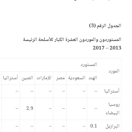
الجدول الرقم (3)
المستوردون والموردون العشرة الكبار للأسلحة الرئيسة
2013 – 2017
المستورد
المورد
الهند
السعودية
مصر
الإمارات
الصين
أستراليا
أستراليا
–
–
–
–
–
–
روسيا
–
2.9
–
–
–
–
البيضاء
البرازيل
0.1
–
–
–
–
–