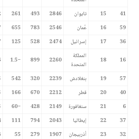
المتحدة
41
15
تايوان
2846
493
261
2
59
16
عُمان
2546
783
655
7
36
17
إسرائيل
2474
528
125
7
المملكة
6
−1.5
899
2260
18
16
المتحدة
57
19
بنغلادش
2239
320
542
5
40
20
قطر
2212
670
166
5
6
21
سنغافورة
2149
428
−60
5
37
22
إيطاليا
2043
794
111
4
32
23
أذربيجان
1907
279
55
3