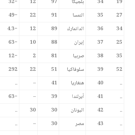
19
34
بلجيكا
97
12
−32
27
35
النمسا
91
22
−49
34
36
الدانمارك
89
12
−4.3
25
37
إيران
88
10
−63
35
38
صربيا
81
2
−12
52
39
سلوفاكيا
51
22
292
..
40
هنغاريا
41
–
..
..
41
أيرلندا
39
–
−63
..
42
اليونان
30
30
..
..
43
مصر
30
–
..