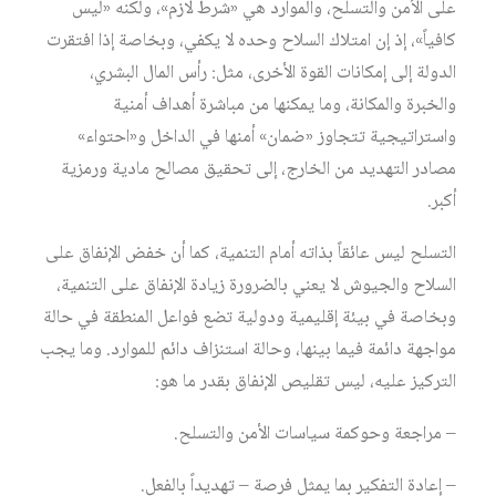
على الأمن والتسلح، والموارد هي «شرط لازم»، ولكنه «ليس
كافياً»، إذ إن امتلاك السلاح وحده لا يكفي، وبخاصة إذا افتقرت
الدولة إلى إمكانات القوة الأخرى، مثل: رأس المال البشري،
والخبرة والمكانة، وما يمكنها من مباشرة أهداف أمنية
واستراتيجية تتجاوز «ضمان» أمنها في الداخل و«احتواء»
مصادر التهديد من الخارج، إلى تحقيق مصالح مادية ورمزية
أكبر.
التسلح ليس عائقاً بذاته أمام التنمية، كما أن خفض الإنفاق على
السلاح والجيوش لا يعني بالضرورة زيادة الإنفاق على التنمية،
وبخاصة في بيئة إقليمية ودولية تضع فواعل المنطقة في حالة
مواجهة دائمة فيما بينها، وحالة استنزاف دائم للموارد. وما يجب
التركيز عليه، ليس تقليص الإنفاق بقدر ما هو:
– مراجعة وحوكمة سياسات الأمن والتسلح.
– إعادة التفكير بما يمثل فرصة – تهديداً بالفعل.