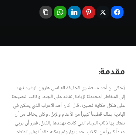
مقدمة:
يُحكى أن أحد مستشاري الخليفة العباسي هارون الرشيد نبهه
إلى المخاطر المحتملة لزيادة إنفاقه على الجند، وكانت النصيحة
على شكل حكاية قصيرة، قال: كان أحد الأعراب الذي يسكن في
البادية يملك قطيعاً كبيراً من الأغنام والإبل، وكان يخاف من أن
تفتك بها ذئاب البرية، التي كانت تهددها بالفعل، فقرر أن يربي
عدداً كبيراً من الكلاب لحمايتها، ولم يمكنه دائماً توفير الطعام