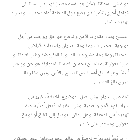
دولة في المنطقة، يُمثِّلُ هو نفسه مصدرَ تهديد بالنسبة إلى
فواعل أخرى، الأمر الذي يضع دول المنطقة أمام تحديات ومدارك
تهديد دائمة.
التسلح وبناء مقدرات الأمن والدفاع هو حق وواجب من أجل
مواجهة التحديات، ومقاومة العدوان واستعادة الأراضي
المحتلة، ومقاومة مشروعات التسوية المفروضة وغير العادلة أو
غير المتوازنة. مثلما أن تحقيق التنمية المتوازنة هو حق وواجب
أيضاً، وهو لا يقل أهمية عن التسلح والأمن. وبين هذا وذاك
ميزان بالغ التعقيد.
ثمة على الدوام، وفي أصل الموضوع، اختلافٌ كبير في
«براديغم» الأمن والتنمية، وفي النظر لما يُمثل أمناً، فرصةً –
تهديداً في المنطقة، وهل يمكن التوصل إلى اتفاق أو توافق
متوازن ومستقر على ذلك؟
إن ما يُعدُّ تهديداً – فرصةً في عالم اليوم يتجاوز البعد العسكري