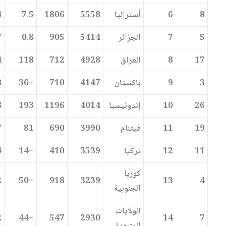
8
6
أستراليا
5558
1806
7.5
8
5
7
الجزائر
5414
905
0.8
7
17
8
العراق
4928
712
118
4
3
9
باكستان
4147
710
−36
8
26
10
إندونيسيا
4014
1196
193
8
19
11
فيتنام
3990
690
81
7
11
12
تركيا
3539
410
−14
4
كوريا
2
−50
918
3239
13
4
الجنوبية
الولايات
2
−44
547
2930
14
7