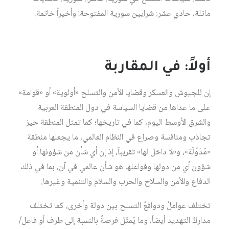
ماثلة، حادي عشر: شرايين سورية المفتوحة! وأخيراً خاتمة.
أولاً: في المقاربة
إن للجيوش والعسكر وقضايا الأمن والتسلح «أولوية» أو «قوامة»
على ما عداها من قضايا السياسة في دول المنطقة العربية
والشرق الأوسط اليوم، كما في تاريخها؛ كما تمثل المنطقة حيز
تجاذب ومنافسة وصراع في النظام العالمي، ما يجعلها منطقة
«مُدَوَّلَة»، و«لا داخل لها» تقريباً، إذ إن أي شأن من شؤونها أو
شؤون أي من دولها وفواعلها هو شأن عالمي في آن، بما في ذلك
الدفاع والأمن والسلاح والحرب والسلام والتنمية وغيرها.
تختلف عواملُ ودوافعُ التسلح بين دولة وأخرى، كما تختلف
مداركُ التهديد أيضاً، وما يُمثّل فرصةً بالنسبة إلى طرف أو فاعل/