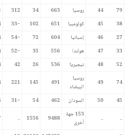
79
44
روسيا
663
34
312
5
38
45
كولومبيا
651
102
−33
4
27
46
إسبانيا
604
72
−54
4
33
47
هولندا
556
35
−52
4
52
48
نيجيريا
536
26
42
4
روسيا
4
221
145
491
49
74
البيضاء
45
50
السودان
462
54
−31
3
153 جهة
7
..
1556
9488
..
..
أخرى