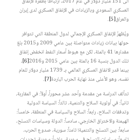
الى 151 مليار دولار في عام 2017، ارتباطاً بطفرة الإنفاق
العسكري السعودي وبالزيادات في الإنفاق العسكري لدى إيران
والعراق‏
[5]
.
ويُظهرُ الإنفاق العسكري الإجمالي لدول المنطقة التي تتوافر
حولها بيانات زيادات متواصلة بين عامي 2009 و2015 بلغ
مقدارها 41 بالمئة، لكن مع هبوط أسعار النفط انخفض إنفاق
تلك الدول بنسبة 16 بالمئة بين عامي 2015 و2016‏
[6]
،
بينما قدر الانفاق العسكري العالمي بـ 1739 مليار دولار للعام
نفسه، وهو الأعلى منذ نهاية الحرب الباردة‏
[7]
.
تتألف الدراسة من مقدمة وأحد عشر محوراً، أولاً: في المقاربة،
ثانياً: في أولوية السلاح والتنمية، ثالثاً: السياسة الدولية
وتدفقات السلاح، رابعاً: السلاح والسياسة في المنطقة، خامساً:
الهيمنة والاختراق الخارجي، سادساً: الدولة وسياسات التسلح،
سابعاً: بين التسلح والتنمية! ثامناً: سورية، صدوع الحرب،
تاسعاً: سياسات التسلح في سورية، عاشراً: سورية، تحديات