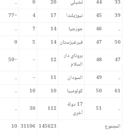
33
44
تشيلي
20
0
..
39
45
نيوزيلندا
17
4
−77
..
46
جورجيا
14
7
..
50
47
قيرغيزستان
14
5
0
بروناي دار
−50
–
12
48
47
السلام
..
49
السودان
11
–
..
61
50
كولومبيا
10
10
..
17 دولة
..
30
112
51
..
أخرى
المجموع
145623
31106
10