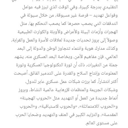
التقليدي بدرجة كبيرة، وفي الوقت الذي تبرز فيه عوامل
وفواعل تهديد – فرصة غير مسبوقة، من خلال سيولة في
التدفقات التي يصعب حصرها كما يصعب التحكم بها، مثل
الهجرات وأزمات البيئة والأمراض والأوبئة والكوارث الطبيعية
وصولاً إلى بروز تحديات جديدة لعلاقات الأسرة والعمل والقرابة،
وكذلك مدارك هوية وانتماء تتجاوز الوطن والدولة إلى البعد
العالمي، فإن مفاهيم الأمن، وبخاصة البعد العسكري منه، يشهد
جملة من التغيرات، ذلك أن ثورة التكنولوجيا العسكرية وثورة
المعلومات وإنتاج السلاح والقدرة على التدمير الفائق، أصبحت
أكثر انتشاراً، كما برزت شبكات عمل عسكري عابر للدول،
وشبكات الجريمة والمنظمات الإرهابية عالمية النشاط، وبروز
أنماط جديدة من العمل أو التهديد مثل «الحروب الهجينة»
و«الحروب اللامتماثلة»، «والحروب الاستباقية»، و«الحروب
المقدسة»، والتزايد الكبير في العنف والتهديد وضحايا الحرب
على مستوى العالم.