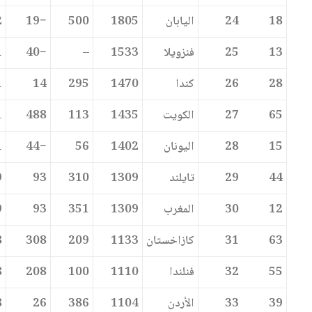
18
24
اليابان
1805
500
−19
2
13
25
فنزويلا
1533
–
−40
1
28
26
كندا
1470
295
14
1
65
27
الكويت
1435
113
488
1
15
28
اليونان
1402
56
−44
1
44
29
تايلند
1309
310
93
9
12
30
المغرب
1309
351
93
9
63
31
كازاخستان
1133
209
308
8
55
32
فنلندا
1110
100
208
8
39
33
الأردن
1104
386
26
8