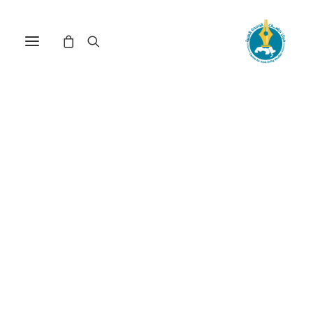
خلّ السلاح صاحِ! العسكرة
والنزاع والتنمية في المنطقة