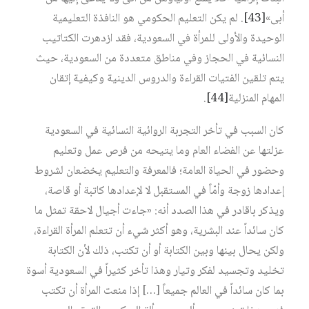
أبى»‏
[43]
. لم يكن التعليم الحكومي هو النافذة التعليمية
الوحيدة والأولى للمرأة في السعودية، فقد ازدهرت الكتاتيب
النسائية في الحجاز وفي مناطق متعددة من السعودية، حيث
يتم تلقين الفتيات القراءة والدروس الدينية وكيفية إتقان
المهام المنزلية‏
[44]
.
كان السبب في تأخر التجربة الروائية النسائية في السعودية
عزلتها عن الفضاء العام وما يتيحه من فرص عمل وتعليم
وحضور في الحياة العامة؛ فالمعرفة والتعليم يخضعان لشروط
إعدادها زوجة وأمّاً في المستقبل لا لإعدادها كاتبة أو قاصة،
ويذكر باقادر في هذا الصدد أنه: «جاءت أجيال لاحقة تمثل ما
كان سائداً عند البشرية، وهو أكثر شيء أن تتعلم المرأة القراءة،
ولكن يحال بينها وبين الكتابة أو أن تكتب، ذلك لأن الكتابة
تخليد وتجسيد لفكر وتيار وهذا تأخر كثيراً في السعودية أسوة
بما كان سائداً في العالم جميعاً […] إذا منعت المرأة أن تكتب