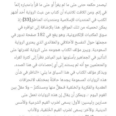
ليصدر حكمه حتى على ما لم يقرأ أو على ما قرأ باعتباره إثماً
في إثم. ومن اللافت للانتباه أن كتاب من عبث الرواية أحد أشهر
الكتب في المنتديات الإسلامية ومنتديات المناطق‏
[33]
؛ إذ
يمكن تحميله من تلك المواقع. هذا بالإضافة إلى توافره في
سوق المكتبات الإلكترونية، وهو يقع في 182 صفحة تدور في
مجملها حول التفسخ الأخلاقي والعقائدي الذي يعتري الرواية
السعودية. ويبرر مؤلف الكتاب هجومه على الرواية لقدرتها على
التأثير في الجماهير بأسلوبها غير المباشر نظراً إلى كثرة القراء
والمتعلمين مع أنه لم يستند إلى أي إحصاءات في هذا الصدد،
ويذكر مؤلف الكتاب في هذا السياق ما يلي: «الناظر في شأن
هذه الروايات المسمومة يجدها حافلةً بمختلف الانحرافات
العقدية والفكرية والخلقية فـمقلُّ منها ومستكثرٌ – ولا مقلّ بين
القوم اليوم -، ويمكن أن يقال إن هذه الروايات تعمل على
مسارين رئيسين: الأول: يسعى لضرب القيم الشرعية والأسس
الدينية. والآخر: يسعى لضرب القيم الخُلقية، والآداب