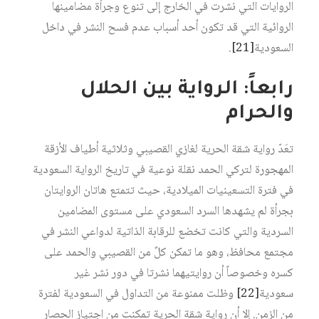
الروايات التي نشرت في الخارج إلى تنوع وجرأة مضامينها
الروائية التي قد تكون أحد أسباب عدم فسح النشر في داخل
السعودية‏
[21]
.
رابعاً: الرواية بين الحلال
والحرام
تعَدّ رواية شقة الحرية لغازي القصيبي وثلاثية أطياف الأزقة
المهجورة لتركي الحمد نقلة نوعية في تاريخ الرواية السعودية
في فترة التسعينيات الميلادية، حيث تتمتع هاتان الروايتان
بجرأة لم يشهدها السرد السعودي على مستوى المضامين
السردية والتي كانت تخضع للرقابة الذاتية لدواعي النشر في
مجتمع محافظ، وهو ما تمكن كلٌ من القصيبي والحمد على
كسره وخصوصاً أن روايتيهما نشرتا في دور نشر غير
سعودية‏
[22]
وظلت ممنوعة من التداول في السعودية لفترة
من الزمن. إلا أن رواية شقة الحرية تمكنت من اجتياز الحصار