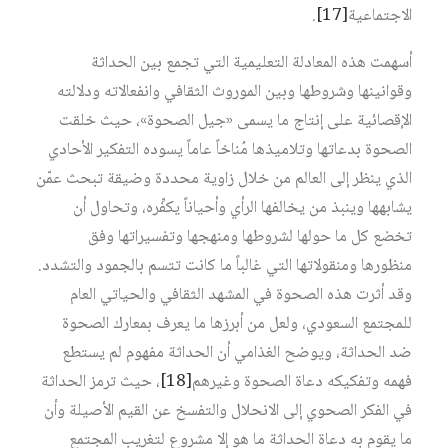
الاجتماعية‏
[17]
.
أسهمت هذه المعادلة التعليمية التي تجمع بين الحداثة
وقوانينها وشروطها وبين الموروث الثقافي وانفعالاته ودلالته
الإقصائية على إنتاج ما يسمى «جيل الصحوة»، حيث خلقت
الصحوة بدعاتها وتلاميذها مُناخاً عاماً يسوده التفكير الأحادي
الذي ينظر إلى العالم من خلال زاوية محددة وضيقة تبحث عمّن
يشابهها وينبذ من يخالفها الرأي وأحياناً يكفِّره، وتحاول أن
تخضع كل ما حولها لشروطها ومنهجها وتفسيراتها وفق
منظورها ومنقولاتها التي غالباً ما كانت تتسم بالجمود والتشدد.
وقد أثرت هذه الصحوة في المشهد الثقافي والحياتي العام
للمجتمع السعودي، ولعل من أبرزها ما يعرف بمعارك الصحوة
ضد الحداثة، ويوضح الغذامي أن الحداثة مفهوم لم يستطع
فهمه وتفكيكه دعاة الصحوة وغيرهم‏
[18]
، حيث ترمز الحداثة
في الفكر الصحوي إلى الانحلال والتفسخ عن القيم الأصيلة وأن
ما يقوم به دعاة الحداثة ما هو إلا مشروع لتغريب المجتمع