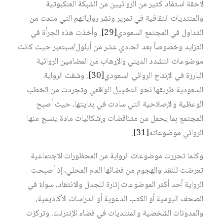
لاحقة استفاد كثير من الروائيين من الشبكة العنكبوتية
والمنتديات الثقافية في تمرير ونشر رواياتهم التي منعت من
التداول في المجتمع السعودي‏
[29]
. وأخذت هذه الجرأة في
التزايد وخصوصاً بعد الحادي عشر من أيلول/سبتمبر حيث كانت
موضوعات التشدد الديني والإرهاب من المضامين الروائية
البارزة في الإنتاج الروائي السعودي‏
[30]
. وشقت الرواية
السعودية طريقها نحو التخييل الواقعي وتجردت من الخطب
الوعظية والإصلاحية التي سادت في بدايتها، حيث أصبح
المجتمع بما يحمل من متناقضات وإشكاليات مادة ينسج منها
الروائي موضوعاته‏
[31]
.
وكلما تحررت موضوعات الرواية من المحظورات الاجتماعية
تعرضت للنقد والهجوم من فضائها العام المحلي، إذ أصبحت
الرواية أحد أكثر الموضوعات إثارة للجدل والانتقاد، سواءٌ في
الصحف اليومية أو الكتب الدعوية أو الدراسات الأكاديمية،
والمدونات الشخصية والمنتديات في فضاء الإنترنت. وتركزت