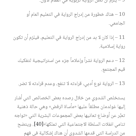
9 – يلزم أن تظل الرواية تربوية في المقام الأول.
10 – هناك خطورة من إدراج الرواية في التعليم العام أو
الجامعي.
11 – إذا كان لا بد من إدراج الرواية في التعليم، فيلزم أن تكون
رواية إسلامية.
12 – دعم الرواية نشراً وإعلاماً جزء من استراتيجية لتفكيك
قيم المجتمع.
13 – الرواية نوع أدبي، قراءته لا تنفع، وعدم قراءته لا تضر.
يستخلص الشدوي من خلال رصده بعض الخصائص التي أشار
إليها غولدمان مطلقاً عليها «مأساة الرفض» وهي حالة ذهنية
تعبِّر عن أوضاع تعانيها بعض المجموعات البشرية التي «تواجه
تنامي انفلات السلطة الاجتماعية التي تملكها»‏
[40]
. ويتضح
من الدراسة التي قدمها الشدوي أن هناك إشكالية في فهم