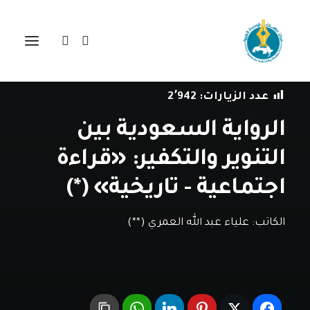
في
دراسات
•
14 يناير، 2021
عدد الزيارات:
2٬942
الرواية السعودية بين
التنوير والتكفير: «قراءة
اجتماعية - تاريخية» (*)
الكاتب:
علياء عبد الله العمري (**)