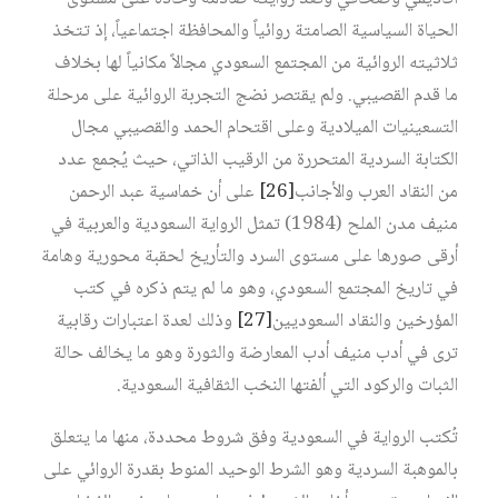
الحياة السياسية الصامتة روائياً والمحافظة اجتماعياً، إذ تتخذ
ثلاثيته الروائية من المجتمع السعودي مجالاً مكانياً لها بخلاف
ما قدم القصيبي. ولم يقتصر نضج التجربة الروائية على مرحلة
التسعينيات الميلادية وعلى اقتحام الحمد والقصيبي مجال
الكتابة السردية المتحررة من الرقيب الذاتي، حيث يُجمع عدد
من النقاد العرب والأجانب‏
[26]
على أن خماسية عبد الرحمن
منيف مدن الملح (1984) تمثل الرواية السعودية والعربية في
أرقى صورها على مستوى السرد والتأريخ لحقبة محورية وهامة
في تاريخ المجتمع السعودي، وهو ما لم يتم ذكره في كتب
المؤرخين والنقاد السعوديين‏
[27]
وذلك لعدة اعتبارات رقابية
ترى في أدب منيف أدب المعارضة والثورة وهو ما يخالف حالة
الثبات والركود التي ألفتها النخب الثقافية السعودية.
تُكتب الرواية في السعودية وفق شروط محددة، منها ما يتعلق
بالموهبة السردية وهو الشرط الوحيد المنوط بقدرة الروائي على