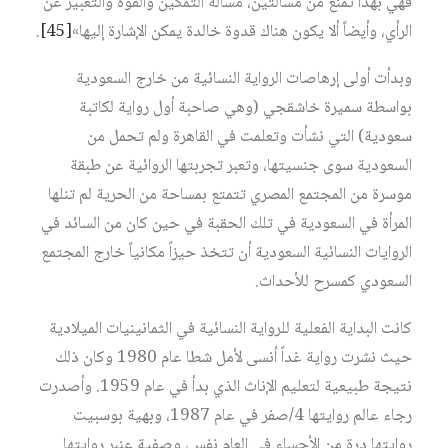
فهي بهذا تمنع من مسألتين، مسألة التمكين والقوة والتعبير عن
الرأي، وأيضاً ألا يكون هناك قدوة خالدة يمكن الإشارة إليها»‏
[45]
.
وبدأت أولى إرهاصات الرواية النسائية من خارج السعودية
بواسطة سميرة خاشقجي (وهي صاحبة أول رواية لكاتبة
سعودية) التي نشأت وتعلمت في القاهرة ولم تحمل من
السعودية سوى جنسيتها، وتعبر تجربتها الروائية عن طبقة
موسرة من المجتمع المصري تتمتع بمساحة من الحرية لم تنلها
المرأة في السعودية في تلك الحقبة في حين كان من السائد في
الروايات النسائية السعودية أن تتخذ حيزاً مكانياً خارج المجتمع
السعودي كمسرح للأحداث.
كانت البداية الفعلية للرواية النسائية في الثمانينيات الميلادية
حيث نشرت رواية غداً أنسى لأمل شطا عام 1980 وكان ذلك
نتيجة طبيعية لتعليم الإناث الذي بدأ في عام 1959. وأصدرت
رجاء عالم روايتها 4/صفر في عام 1987، وبهية بوسبيت
روايتها درة من الأحساء في العام نفس، وصفية عنبر روايتها