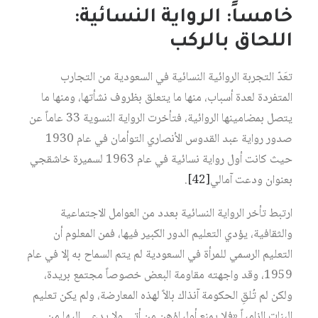
خامساً: الرواية النسائية:
اللحاق بالركب
تعَدّ التجربة الروائية النسائية في السعودية من التجارب
المتفردة لعدة أسباب، منها ما يتعلق بظروف نشأتها، ومنها ما
يتصل بمضامينها الروائية، فتأخرت الرواية النسوية 33 عاماً عن
صدور رواية عبد القدوس الأنصاري التوأمان في عام 1930
حيث كانت أول رواية نسائية في عام 1963 لسميرة خاشقجي
بعنوان ودعت آمالي‏
[42]
.
ارتبط تأخر الرواية النسائية بعدد من العوامل الاجتماعية
والثقافية، يؤدي التعليم الدور الكبير فيها، فمن المعلوم أن
التعليم الرسمي للمرأة في السعودية لم يتم السماح به إلا في عام
1959، وقد واجهته مقاومة البعض خصوصاً مجتمع بريدة،
ولكن لم تُلقِ الحكومة آنذاك بالاً لهذه المعارضة، ولم يكن تعليم
البنات إلزامياً «فلا يمنع أولياؤهن من أتى ولا يدعى إليها من