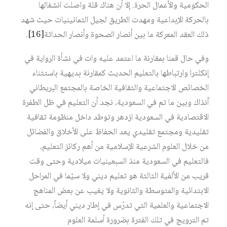
الحكومية والأعمال الحرة. إلا أن هناك قلة واصلت انشغالها
بالحركة الإبداعية ومهدت الطريق لجيل الثمانينيات حيث شهد
ذلك العقد المعركة ما بين أنصار الصحوة وأنصار الحداثة‏
[16]
.
وفي حال قمنا بمقارنة ما اعتمد عليه وات في نشأة الرواية في
إنكلترا وارتباطها بالتعليم الحديث كمقارنة بديهية باستثناء
الخصائص الاجتماعية والثقافية الخاصة بالمجتمع البريطاني
آنذاك وبين ما تم في السعودية، نجد أن التعليم في ظل الطفرة
الاقتصادية في السعودية ازدهر وتوطد داخل منظومة ثقافية
تقليدية ومجتمع تقليدي يعد الحفاظ على الأخلاق والفضائل
من خلال العلوم الشرعية الإسلامية من أهم ركائز التعليم،
فالتعليم في السعودية منذ السبعينيات ميلادية وحتى وقت
قريب من الألفية الثالثة هو تعليم ديني ولا سيّما في المراحل
الابتدائية والمتوسطة والثانوية ولا يغيب عن بعض المناهج
الاجتماعية والعلمية التي تدرّس في إطار ديني أيضاً، حتى إنه
تم الترويج في تلك الفترة بضرورة أسلمة العلوم