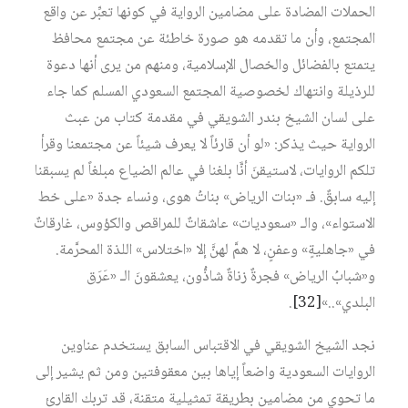
الحملات المضادة على مضامين الرواية في كونها تعبِّر عن واقع
المجتمع، وأن ما تقدمه هو صورة خاطئة عن مجتمع محافظ
يتمتع بالفضائل والخصال الإسلامية، ومنهم من يرى أنها دعوة
للرذيلة وانتهاك لخصوصية المجتمع السعودي المسلم كما جاء
على لسان الشيخ بندر الشويقي في مقدمة كتاب من عبث
الرواية حيث يذكر: «لو أن قارئاً لا يعرف شيئاً عن مجتمعنا وقرأ
تلكم الروايات، لاستيقنَ أنَّا بلغنا في عالم الضياع مبلغاً لم يسبقنا
إليه سابقٌ. فـ «بنات الرياض» بناتُ هوى، ونساء جدة «على خط
الاستواء»، والـ «سعوديات» عاشقاتٌ للمراقص والكؤوس، غارقاتٌ
في «جاهليةٍ» وعفنٍ، لا همَّ لهنَّ إلا «اختلاس» اللذة المحرَّمة.
و«شبابُ الرياض» فجرةٌ زناةٌ شاذُّون، يعشقونَ الـ «عَرَق
البلدي»..»‏
[32]
.
نجد الشيخ الشويقي في الاقتباس السابق يستخدم عناوين
الروايات السعودية واضعاً إياها بين معقوفتين ومن ثم يشير إلى
ما تحوي من مضامين بطريقة تمثيلية متقنة، قد تربك القارئ