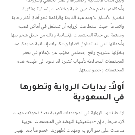
وبين الذات الإنسانية وضميرها والفكر الجمعي وشروطه
وأحكامه، لتقدم مضامين غنية وخلاصات إنسانية وفكرية
تخترق الأنساق الاجتماعية الثابتة والراكدة نحو آفاق أكثر رحابة
واتساعاً، حيث استطاعت الرواية أن تتغلغل في أماكن قصية
ومعتمة من حياة المجتمعات الإنسانية وذلك من خلال شخوصها
وأحداثها التي قد تتناول قضايا وإشكاليات إنسانية عديدة، مما
يخوِّلها لتشريح واقع اجتماعي مغيَّب عن الإعلام في بعض
المجتمعات المحافظة لأسباب كثيرة قد تعود إلى طبيعة هذه
المجتمعات وخصوصيتها.
أولاً: بدايات الرواية وتطورها
في السعودية
ارتبط نشوء الرواية في المجتمعات العربية بعدة تحولات مهدت
لازدهارها، إذ إن «ديناميكية النهضة في المجتمعات العربية
ساعدت على نمو الرواية ومهدت لظهورها، خصوصاً بعد انهيار