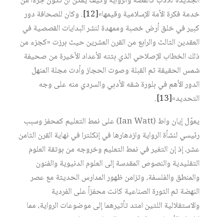
الجديدة للأدب كالقصة والرواية وكيف يمكن أن تكون جزءاً من
خدمة فكرة الأمة الإسلامية وقيمها»‏
[12]
. وكان للصحافة دور
كبير في خلق أرض خصبة وممهدة لنشر البدايات القصصية في
العقدين الثالث والرابع من القرن العشرين حيث برزت «كجزء من
ذلك الخطاب الإصلاحي الذي بثته الأعداد الأخيرة من صحيفة
شمس الحقيقة ثم القبلة وصوت الحجاز وأدت مجلة المنهل
الدور الأهم في بلورة شقه الأدبي والسردي منه على وجه
التحديد»‏
[13]
.
يعوّل إيان واط (Ian Watt) على نمط التعليم كمحفز وسبب
رئيسي لنشأة الرواية وازدهارها في إنكلترا في نهاية القرن الثامن
عشر، إذ إن التغير في نمط التعليم وخروجه من بوتقة العلوم
التقليدية والنصوص المقدسة إلى العلوم الدنيوية والفنون
والمنطق والفلسفة، وتزامن ظهور المدارس الحديثة مع عصر
النهضة ثم الثورة الصناعية كانت محفزاً على الفردية
والاستقلالية اللتين امتد تأثيرهما إلى موضوعات الرواية، مما