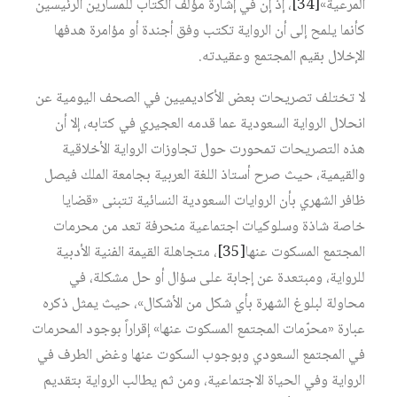
المرعية»‏
[34]
، إذ إن في إشارة مؤلف الكتاب للمسارين الرئيسين
كأنما يلمح إلى أن الرواية تكتب وفق أجندة أو مؤامرة هدفها
الإخلال بقيم المجتمع وعقيدته.
لا تختلف تصريحات بعض الأكاديميين في الصحف اليومية عن
انحلال الرواية السعودية عما قدمه العجيري في كتابه، إلا أن
هذه التصريحات تمحورت حول تجاوزات الرواية الأخلاقية
والقيمية، حيث صرح أستاذ اللغة العربية بجامعة الملك فيصل
ظافر الشهري بأن الروايات السعودية النسائية تتبنى «قضايا
خاصة شاذة وسلوكيات اجتماعية منحرفة تعد من محرمات
المجتمع المسكوت عنها‏
[35]
، متجاهلة القيمة الفنية الأدبية
للرواية، ومبتعدة عن إجابة على سؤال أو حل مشكلة، في
محاولة لبلوغ الشهرة بأي شكل من الأشكال»، حيث يمثل ذكره
عبارة «محرّمات المجتمع المسكوت عنها» إقراراً بوجود المحرمات
في المجتمع السعودي وبوجوب السكوت عنها وغض الطرف في
الرواية وفي الحياة الاجتماعية، ومن ثم يطالب الرواية بتقديم