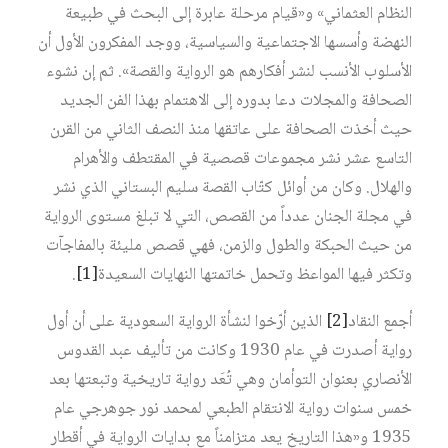
النظام العثماني» و«قيام مرحلة عابرة إلى البحث في طبيعة
النهضة وأسسها الاجتماعية والسياسية، ووجد المفكرون الأول أن
الأسلوب الأنسب لنشر أفكارهم هو الرواية والقصة». ثم إن نشوء
الصحافة والمجلات دعا بدوره إلى الاهتمام بهذا الفن الجديد
حيث أخذت الصحافة على عاتقها منذ النصف الثاني من القرن
التاسع عشر نشر مجموعات قصصية في المقتطف والأهرام
والهلال. وكان من أوائل كتّاب القصة سليم البستاني الذي نشر
في مجلة الجنان عدداً من القصص، التي لا تبلغ مستوى الرواية
من حيث الحبكة والطول والزمن، فهي قصص مليئة بالمفاجآت
وتكثر فيها المواعظ وتحمل خاتمتها النهايات السعيدة‏
[1]
.
أجمع النقاد‏
[2]
الذين أرّخوا لنشأة الرواية السعودية على أن أول
رواية أصدرت في عام 1930 وكانت من تأليف عبد القدوس
الأنصاري بعنوان التوأمان وهي تُعَد رواية تاريخية وتبعتها بعد
خمس سنوات رواية الانتقام الطبعي لمحمد نور جوهرجي عام
1935 و«هذا التاريخ يعد متزامناً مع بدايات الرواية في أقطار