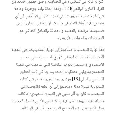
كان له الأثر في تشكيل وعي الجماهير وخلق جمهور جديد من
القراء (القارئ الواقعي)‏
[14]
. وتعَدّ إحالة وات جوهرية وهامة
في ما يختص بالضرورات التي تمهد لنمو أي فن أدبي في أي
مجتمع، فإذا أمعَنّا النظر في بدايات الرواية في الوطن العربي
فسنجدها مرتبطة بالتعليم والحداثة والتبادل الثقافي مع
المجتمعات والحواضر الأوروبية.
تعَدّ نهاية الستينيات ميلادية إلى نهاية الثمانينيات هي الحقبة
الذهبية للطفرة النفطية في تاريخ السعودية على الصعيد
الاقتصادي واستثمار العوائد النفطية التي ساهمت في تنمية
المجتمع بما يلبي متطلبات التحديث بما في ذلك التعليم
الأساسي والعالي‏
[15]
ويشير عبد العزيز الخضر في كتابه
السعودية سيرة دولة ومجتمع إلى أن الطفرة النفطية في
السبعينيات كان لها أثر سلبي في المبدع السعودي؛ إذ كانت
بمنزلة مثبِّط لهمته نحو الإنتاج الإبداعي الأدبي ففضّل الانخراط
مثل الكثير من أبناء المجتمع الذين انخرطوا في الوظائف