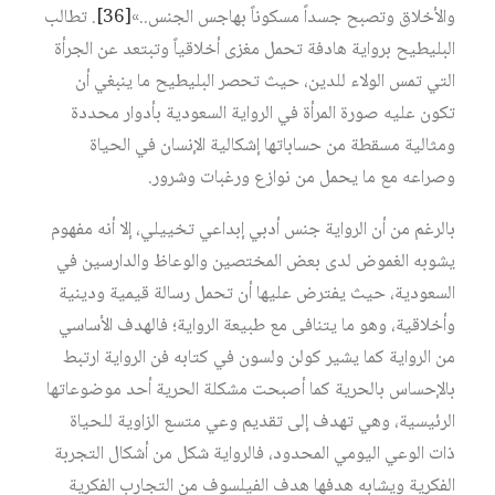
والأخلاق وتصبح جسداً مسكوناً بهاجس الجنس..»‏
[36]
. تطالب
البليطيح برواية هادفة تحمل مغزى أخلاقياً وتبتعد عن الجرأة
التي تمس الولاء للدين، حيث تحصر البليطيح ما ينبغي أن
تكون عليه صورة المرأة في الرواية السعودية بأدوار محددة
ومثالية مسقطة من حساباتها إشكالية الإنسان في الحياة
وصراعه مع ما يحمل من نوازع ورغبات وشرور.
بالرغم من أن الرواية جنس أدبي إبداعي تخييلي، إلا أنه مفهوم
يشوبه الغموض لدى بعض المختصين والوعاظ والدارسين في
السعودية، حيث يفترض عليها أن تحمل رسالة قيمية ودينية
وأخلاقية، وهو ما يتنافى مع طبيعة الرواية؛ فالهدف الأساسي
من الرواية كما يشير كولن ولسون في كتابه فن الرواية ارتبط
بالإحساس بالحرية كما أصبحت مشكلة الحرية أحد موضوعاتها
الرئيسية، وهي تهدف إلى تقديم وعي متسع الزاوية للحياة
ذات الوعي اليومي المحدود، فالرواية شكل من أشكال التجربة
الفكرية ويشابه هدفها هدف الفيلسوف من التجارب الفكرية