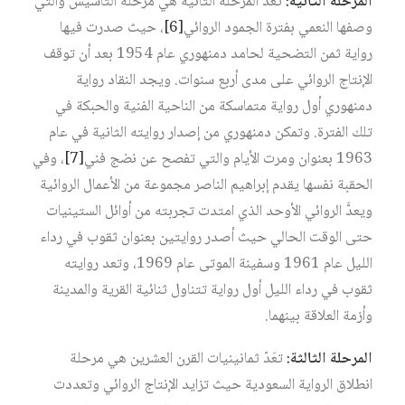
المرحلة الثانية:
تعدّ المرحلة الثانية هي مرحلة التأسيس والتي
وصفها النعمي بفترة الجمود الروائي‏
[6]
، حيث صدرت فيها
رواية ثمن التضحية لحامد دمنهوري عام 1954 بعد أن توقف
الإنتاج الروائي على مدى أربع سنوات. ويجد النقاد رواية
دمنهوري أول رواية متماسكة من الناحية الفنية والحبكة في
تلك الفترة. وتمكن دمنهوري من إصدار روايته الثانية في عام
1963 بعنوان ومرت الأيام والتي تفصح عن نضج فني‏
[7]
، وفي
الحقبة نفسها يقدم إبراهيم الناصر مجموعة من الأعمال الروائية
ويعدَّ الروائي الأوحد الذي امتدت تجربته من أوائل الستينيات
حتى الوقت الحالي حيث أصدر روايتين بعنوان ثقوب في رداء
الليل عام 1961 وسفينة الموتى عام 1969، وتعد روايته
ثقوب في رداء الليل أول رواية تتناول ثنائية القرية والمدينة
وأزمة العلاقة بينهما.
المرحلة الثالثة:
تعَدّ ثمانينيات القرن العشرين هي مرحلة
انطلاق الرواية السعودية حيث تزايد الإنتاج الروائي وتعددت