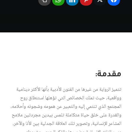
مقدمة:
تتميز الرواية من غيرها من الفنون الأدبية بأنها الأكثر دينامية
وواقعية، حيث تملك الخصائص التي تؤهلها استنطاق روح
المجتمع الذي تنتمي إليه والتعبير عن همومه وشجونه وأحلامه،
والقدرة على خلق حياة متكاملة تلمس بيدين مجردتين ملامح
المشاعر الإنسانية، وتصوير تلك العلاقة الجدلية بين الأنا والآخر،