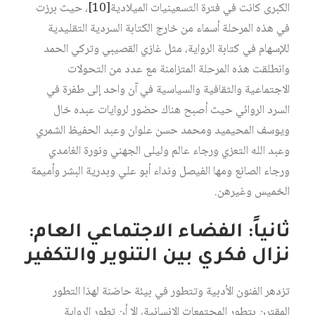
الكبرى كانت في فترة التسعينيات الميلادية‏
[10]
، حيث برزت
في هذه المرحلة أسماء من خارج الكتابة السردية التقليدية
للإسهام في كتابة الرواية، مثل غازي القصيبي وتركي الحمد
وانطلقت هذه المرحلة المتزامنة مع عدد من التحولات
الاجتماعية والثقافية والسياسية في آن واحد إلى طفرة في
السرد الروائي حيث أصبح هناك حضور لروايات عبده خال
ويوسف المحيميد ومحمد حسن علوان وعبد الحفيظ الشمري
وعبد الله التعزي ورجاء عالم وليلى الجهني ونورة الغامدي
ورجاء الصانع ومها الفيصل ونداء أبو علي وبدرية البشر وأميمة
الخميس وغيرهن.
ثانياً: الفضاء الاجتماعي العام:
نزال فكري بين التنوير والتكفير
تزدهر الفنون الأدبية وتتطور في بيئة حاضنة لهذا التطور
المقترن بتطور المجتمعات الإنسانية، إلا أن تطور الرواية