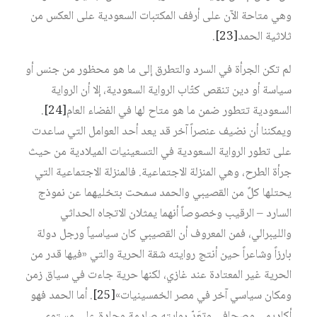
وهي متاحة الآن على أرفف المكتبات السعودية على العكس من
ثلاثية الحمد‏
[23]
.
لم تكن الجرأة في السرد والتطرق إلى ما هو محظور من جنس أو
سياسة أو دين تنقص كتّاب الرواية السعودية، إلا أن الرواية
السعودية تتطور ضمن ما هو متاح لها في الفضاء العام‏
[24]
.
ويمكننا أن نضيف عنصراً آخر قد يعد أحد العوامل التي ساعدت
على تطور الرواية السعودية في التسعينيات الميلادية من حيث
جرأة الطرح، وهي المنزلة الاجتماعية. فالمنزلة الاجتماعية التي
يحتلها كلٌ من القصيبي والحمد سمحت بتخليهما عن نموذج
السارد – الرقيب وخصوصاً أنهما يمثلان الاتجاه الحداثي
والليبرالي، فمن المعروف أن القصيبي كان سياسياً ورجل دولة
بارزاً وشاعراً حين أنتج روايته شقة الحرية والتي «فيها قدر من
الحرية غير المعتادة عند غازي، لكنها حرية جاءت في سياق زمن
ومكان سياسي آخر في مصر الخمسينيات»‏
[25]
. أما الحمد فهو
أكاديمي وصحافي وتعَدّ روايته صادمة وحادة على مستوى