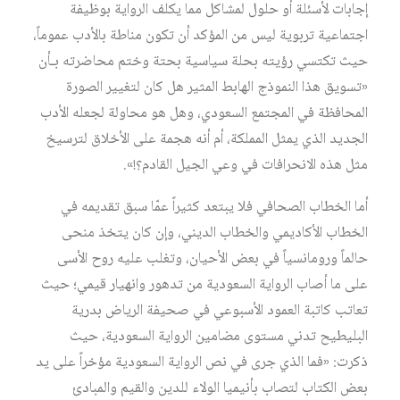
إجابات لأسئلة أو حلول لمشاكل مما يكلف الرواية بوظيفة
اجتماعية تربوية ليس من المؤكد أن تكون مناطة بالأدب عموماً،
حيث تكتسي رؤيته بحلة سياسية بحتة وختم محاضرته بـأن
«تسويق هذا النموذج الهابط المثير هل كان لتغيير الصورة
المحافظة في المجتمع السعودي، وهل هو محاولة لجعله الأدب
الجديد الذي يمثل المملكة، أم أنه هجمة على الأخلاق لترسيخ
مثل هذه الانحرافات في وعي الجيل القادم؟!».
أما الخطاب الصحافي فلا يبتعد كثيراً عمّا سبق تقديمه في
الخطاب الأكاديمي والخطاب الديني، وإن كان يتخذ منحى
حالماً ورومانسياً في بعض الأحيان، وتغلب عليه روح الأسى
على ما أصاب الرواية السعودية من تدهور وانهيار قيمي؛ حيث
تعاتب كاتبة العمود الأسبوعي في صحيفة الرياض بدرية
البليطيح تدني مستوى مضامين الرواية السعودية، حيث
ذكرت: «فما الذي جرى في نص الرواية السعودية مؤخراً على يد
بعض الكتاب لتصاب بأنيميا الولاء للدين والقيم والمبادئ