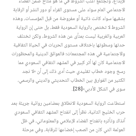
الإبداع، وتجتمع أغلب الشروط في ما هو متاح ضمن الفضاء
الاجتماعي العام سواء على مستوى القراء أو دور النشر أو الرقابة
بشقيها سواء كانت ذاتية أو مفروضة من قبل المؤسسات، وهذه
الشروط لا تختص بالرواية السعودية فقط، بل حتى إن الرواية
العربية والغربية ليست بمنأى عن هذه الشروط، ولكن تختلف
حدتها وسطوتها باختلاف مستوى الحريات في الحياة الثقافية
والاجتماعية في هذه المجتمعات؛ فالعوائق الدينية والمحظورات
الاجتماعية كان لها أثر كبير في المشهد الثقافي السعودي مما
رسخ وجود خطاب تقليدي حيث أدى ذلك إلى أن «لا نجد
الكثير من الفوارق بين الخطاب التحديثي والديني والرسمي،
سوى في الشكل الأدبي»‏
[28]
.
استطاعت الرواية السعودية الانطلاق بمضامين روائية جريئة بعد
حرب الخليج الثانية، نظراً إلى انفتاح المشهد الثقافي السعودي
آنذاك وتأثره بانفتاح الفضاء الإعلامي والمعلوماتي، في ظل
العولمة التي كان من الصعب إخضاعها للرقابة، وفي مرحلة