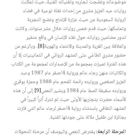
موضوعاته ونضجت تجاربه وتقنياته الفنية، حيث تمكنت
روايات عبد العزيز مشري من إحداث نقلة نوعية في فضاء
الرواية السعودية من حيث غزارة الإنتاج ونضج التجربة
وتماسكها، حيث قدم خمس روايات خلال عشر سنوات، وكانت
تدور مضامين رواياته حول نقاء الإنسان في واقع متغير
والعلاقة بين القرية والمدينة والانتماء والهوية‏
[8]
. وبالرغم من
حضور مشري الطاغي على المشهد الروائي في الثمانينيات إلا أن
هذه الفترة تميزت بمجموعة من الإصدارات لمجموعة من الكتاب
والكاتبات منهن رجاء عالم ورواية 4/صفر عام 1987 وعبد
العزيز الصقعبي وروايته رائحة الفحم عام 1988 وحمزة بوقري
وروايته سقيفة الصفا عام 1984 ويشير النعمي‏
[9]
إلى أن هذه
الأسماء حضرت بتجاربها الأولى حيث لم تترك أثراً كبيراً في
المشهد الثقافي باستثناء رواية 4/صفر لرجاء عالم التي فازت
بجائزة ابن طفيل دلالة على جودتها الفنية.
المرحلة الرابعة:
يفترض النعمي واليوسف أن مرحلة التحولات