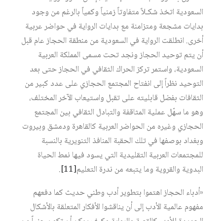
السعودية اتخذ شكـلاً متفاوتاً زمنياً وكمياً بالرغم من وجود
بدايات مشجعة ومتزامنة مع بدايات الرواية في حواضر عربية
أخرى. انطلقت الرواية في السعودية من منطقة الحجاز عام قبل
أن يتم توحيد الحجاز ونجد تحت مسمى المملكة العربية
السعودية، واستمر تركز الحراك الثقافي في الحجاز حتى بعد
التوحيد نظراً إلى انفتاح المجتمع الحجازي على عدد كبير من
الثقافات بفضل قابليته على تقبل واستيعاب الآخر المختلف،
وهو ما سهّل عملية المثاقفة والتبادل الثقافي بين المجتمع
الحجازي وغيره من الحواضر العربية كالقاهرة ودمشق وبيروت
وبغداد بوصفها في تلك الحقبة المنافذ التنويرية بالنسبة
للمجتمعات العربية التقليدية التي يسود فيها نمط الحياة
البدوية والقروية وما يتبعه من ندرة التعليم‏
[11]
.
«أدباء الحجاز اهتموا بتطوير أدب وطني حديث كما دفعهم
مفهوم عالمية الأدب إلى أن يناقشوا الأفكار المتعلقة بالأشكال