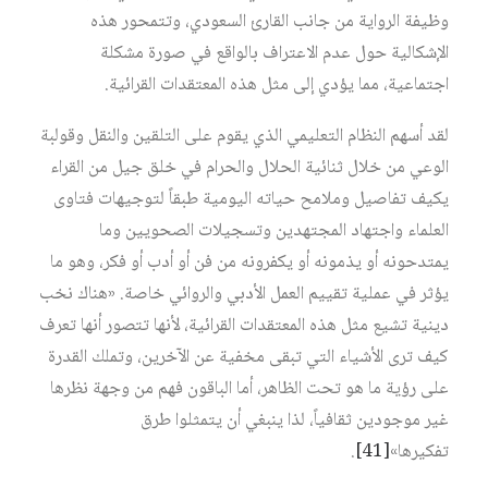
وظيفة الرواية من جانب القارئ السعودي، وتتمحور هذه
الإشكالية حول عدم الاعتراف بالواقع في صورة مشكلة
اجتماعية، مما يؤدي إلى مثل هذه المعتقدات القرائية.
لقد أسهم النظام التعليمي الذي يقوم على التلقين والنقل وقولبة
الوعي من خلال ثنائية الحلال والحرام في خلق جيل من القراء
يكيف تفاصيل وملامح حياته اليومية طبقاً لتوجيهات فتاوى
العلماء واجتهاد المجتهدين وتسجيلات الصحويين وما
يمتدحونه أو يذمونه أو يكفرونه من فن أو أدب أو فكر، وهو ما
يؤثر في عملية تقييم العمل الأدبي والروائي خاصة. «هناك نخب
دينية تشيع مثل هذه المعتقدات القرائية، لأنها تتصور أنها تعرف
كيف ترى الأشياء التي تبقى مخفية عن الآخرين، وتملك القدرة
على رؤية ما هو تحت الظاهر، أما الباقون فهم من وجهة نظرها
غير موجودين ثقافياً، لذا ينبغي أن يتمثلوا طرق
تفكيرها»‏
[41]
.