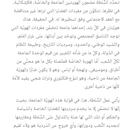
تحدِّد السُّلطة مضمون الهويتين الجامعة والخاصّة، فالإشكالية،
في نظرها، تتكوّن من مفردات القضايا التي تراها غير متناقضة
مع العقد الاجتماعي وفق تسطيرها له. في الحقيقة، هناك
هويّتان في كلّ بلد، إحداهما جامعة تتضمّن مفردات الهويّة التي
توجد التّناسق المجتمعي وتوحّد بين أبنائها، على غرار العَلم،
والنّشيد الوطني، والحدود، وسرديات التّاريخ، وطبيعة النّظام
في الدّولة، وكلّ ما من شأنه التّعبير عن قيم الوحدة الجامعة
لكلّ الشّعب. أمّا الهوية الخاصّة فمتّصلة بكل ما هو محلّي من
أطباق، وموسيقى، ولهجة أو لباس، وهو لا يكون ضارّا بالهويّة
الجامعة من ناحية، وهو تنوّع فلكلوري وتراث شعبي يفيد الأمّة
كلّها من ناحية أخرى.
يأتي عمل السُّلطة، هنا، في قولبة هذه الهويّة الجامعة، بحيث
إنّها لا تتضمّن إلا ما يخدم سرديتها للقضايا الخاصة بالسّياسة
والحكم، أو تلك التّي لها صلة بالتّداول على السُّلطة ومقاربتها
لتجديد النُّخب ودورانها، وأيّ خروج عن السّردية هو ولاء لقيم