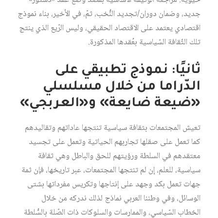
حيويّة: مراجعة الوثيقة الأساسية بقصد وضع عقد «دستور»
جديد، وضمان دوران/تجديد النُّخب، ثمّ، في الأخير، بناء نموذج
اقتصادي يعتمد على الاقتصاد الحقيقي، وليس الرّيع الذي ينتج
تلك الثّقافة السّياسية بعُقدها المذكورة.
ثانيًا: نموذج تطبيقي على
الدّراما من خلال مسلسلي
«ضيعة ضايعة» و«العربجي»
تعيش المجتمعات بثقافة سياسية تنتجها عاداتهم وتقاليدهم
كما تعمل على صقلها تجاربهم الحياتية وتعمل على تجسيد
معتقدهم في السلطة ورؤيتهم للحق والباطل وهي ثقافة
سياسية، للعلم، إن لم تنتجها المجتمعات، عبر تاريخها، فإن ثمة
جهات تعمل بكد وجهد على إنتاجها وتكريس مفرداتها بشتى
الوسائل، وفي وطننا العربي نماذج لذلك ندركه من خلال
الخطاب السّياسي، والممارسات والسلوكات ذات الصّلة بالسُّلطة