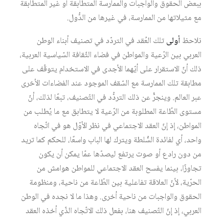
ببعض الحقوق والواجبات والممارسة المتطابقة أو غير المتطابقة
مع مثيلاتها من الممارسة، في غيرها من الدُّول.
نلاحظ
أولى
تلك العُقد في التردّد في تصنيف أبناء الوطن
العربي بين الرّعية والمواطن في فضاء الثّقافة السّياسية العربية،
ذلك أنّ الاستقرار على أيّهما الأجدى في الاستخدام يتوقّف على
مطابقة تلك الممارسة مع السّقف الموجود عند الفضاءات الأخرى
عبر العالم. وينجرُّ عن ذلك التردُّد في التّصنيف، تبعًا لذلك، أنّ
مستوى الطّاعة المطلوبة من الرّعية لا يتطابق مع ما يُطلب من
المواطن، إذ إنّ العقد الاجتماعي في نظر الأوّل هو في اتّجاه
واحد، أي لفائدة السُّلطة ويترك لها الباب واسعًا، للحكم كما تريد
من دون رادع أو صوت يرتفع ليصدّها عمّا يمكن أن يكون
تجاوزًا، بينما يفسح العقد الاجتماعي للمواطن هوامش من
الحرّية، لأنّ العلاقة تفاعلية بين الطّاعة من ناحية، ومنظومة
الحقوق والواجبات من ناحية أخرى. وهذا ما لا نجده في الوطن
العربي، إذ إنّ التّصنيف هنا، بفعل ذلك الاتّجاه الذّي أخذه العقد