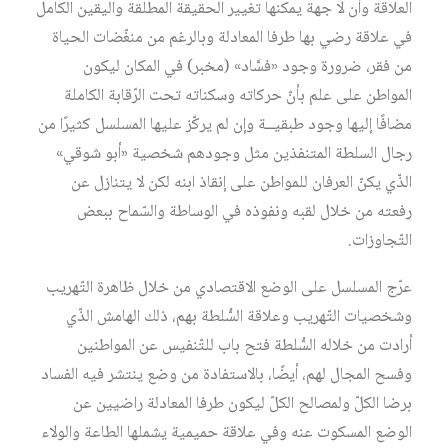
العلاقة وأن لا جهة يمكنها تغيير الحقيقة المطلقة واليقين الكامل
في علاقة رضي بها طرفا المعادلة وبالرغم من منغّضات الحياة
من فقر، ضرورة وجود «فسَّاد» (مخبر) في المكان ليكون
المواطن على علم بأنّ حركاته وسكناته تحت الرّقابة الكاملة
مضافًا إليها وجود طبقيــة وإن لم يركّز عليها المسلسل كثيرًا من
رجال السلطة المتنفذين مثل وجودهم شخصية «أبو شوقي»
الذّي يكنّ العرفان للمواطن على إنقاذ ابنه لكن لا يتنازل عن
رفعته من خلال لقبه ونفوذه في الوساطة والسّماح ببعض
التّجاوزات.
عرّج المسلسل على الوضع الاقتصادي من خلال ظاهرة التّهريب
وشخصيات التّهريب وعلاقة السُّلطة بهم، ذلك الهامش الذّي
أرادت من خلاله السُّلطة فتح باب للتّنفيس عن المواطنين
وفسح المجال لهم، أيضًا، بالاستفادة من وضع ينتشر فيه الفساد
برضا الكلّ ولمصالح الكلّ ليكون طرفا المعادلة راضيين عن
الوضع المسكوت عنه وفي علاقة حميمية يشملها الطاعة والولاء