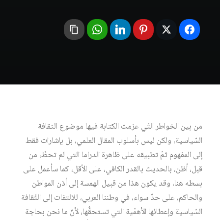
من بين الخواطر التّي عزمت الكتابة فيها موضوع الثقافة
السّياسية، ولكن ليس بأسلوب المقال العلمي، بل بإشارات فقط
إلى المفهوم ثمّ تطبيقه على ظاهرة الدراما التي لم تحظَ، من
قبل، أظن، بالحديث بالقدر الكافي، على الأقل، كما سأعمل على
بسطه هنا، وقد يكون هذا من قبيل الهمسة إلى أذن المواطن
والحاكم، على حدّ سواء، في وطننا العربي، للالتفات إلى الثّقافة
السّياسية وإعطائها الأهمّية التي تستحقُّها، لأنّ ما نحن بحاجة