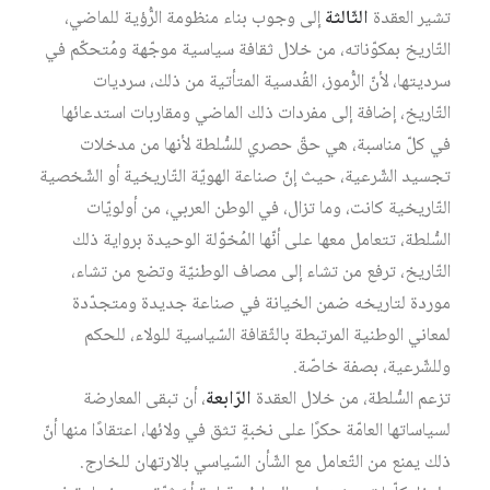
تشير العقدة
الثّالثة
إلى وجوب بناء منظومة الرُّؤية للماضي،
التّاريخ بمكوّناته، من خلال ثقافة سياسية موجّهة ومُتحكّم في
سرديتها، لأنّ الرُّموز، القُدسية المتأتية من ذلك، سرديات
التّاريخ، إضافة إلى مفردات ذلك الماضي ومقاربات استدعائها
في كلّ مناسبة، هي حقّ حصري للسُّلطة لأنها من مدخلات
تجسيد الشّرعية، حيث إنّ صناعة الهويّة التّاريخية أو الشّخصية
التّاريخية كانت، وما تزال، في الوطن العربي، من أولويّات
السُّلطة، تتعامل معها على أنّها المُخوّلة الوحيدة برواية ذلك
التّاريخ، ترفع من تشاء إلى مصاف الوطنيّة وتضع من تشاء،
موردة لتاريخه ضمن الخيانة في صناعة جديدة ومتجدّدة
لمعاني الوطنية المرتبطة بالثّقافة السّياسية للولاء، للحكم
وللشّرعية، بصفة خاصّة.
تزعم السُّلطة، من خلال العقدة
الرّابعة
، أن تبقى المعارضة
لسياساتها العامّة حكرًا على نخبةٍ تثق في ولائها، اعتقادًا منها أنّ
ذلك يمنع من التّعامل مع الشّأن السّياسي بالارتهان للخارج.