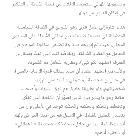
ومضمونها النّهائي استعصاء الإفلات من قبضة السُّلطة أو التفكير
في إمكان العيش من دونها.
هناك إشارة إلى عامل فارق وهو التّفريق في الثّقافة السّياسية
المتضمّنة في «ضيعة ضايعة» بين ممثّلي السُّلطة على المستوى
المحلّي، حيث تمّ إبرازهم بسذاجة تضاهي سذاجة المواطن في
التّعامل مع القضايا الشّائكة، وبخاصّة تلك التّي تمتُّ بصلة إلى
المعرفة (مشهد الكواكبي)، ومقاربة التّعامل مع الشّعوذة
والأساطير (مشهد اعتقاد أنّ اسعد يمتلك قدرة الإصابة بالعين)،
في حين أنّ شخصية أبو شوقي وغيره ممّن تمّ إبراز
شخصيّاتهم، ولو بطريقة عابرة، هم فوق الشبهات وأصحاب
حكمة وهو ما ينشر بين النّاس تصوُّر أنّ السُّلطة التّي تفكِّر،
وتخطط وتحكم بالحكمة والحنكة توجد في الأعلى وأن من
يتصدر التّمثيل للسُّلطة في الأسفل هم من طينة المواطن ولهم
أدوار وظيفية تبرز من خلال درجة ذكاء شخصيّة «يا هملالي»
أو «العقيد أدهم».