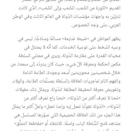
القديم «الثّورة من الشّعب، للشّعب وإلى الشّعب»، الذّي كانت
تتزيّن به واجهات مؤسّسات الدّولة في العالم الثّالث وفي الوطن
العربي، على وجه الخصوص.
يظهر المواطن في «ضيعة ضايعة» مسالمًا وساذجًا، ليس في
وعيه السّخط على نوعية الخدمات، كما أنّه لا يمتثل في
مخياله القدرة على مقارعة الدّولة، ويرى في ممثلي السلطة
مكمن الحكمة ومعرفة كلّ شيء، حيث كان يتردّد إلى سمعنا، من
خلال شخصيتين محوريتين أسعد وجودة، الطاعة التامة
والفهم التّام لماجريات العلاقة بالسلطة بمسلّمات الطاعة، والولاء،
وتفويض معرفة الحقيقة المطلقة للدّولة. ويمثّل ذلك مقولات
«نحنا لا نعرف أكثر من الدّولة»، «نحنا راح نعرف أكثر من
الدّولة»، «الدّولة تقولّنا نعمل إيه وإحنا نعمل» ولعلّ أكثر ما يمثّل
هذا الجزء من تلك العلاقة الحميمية التّي صوّرها المسلسل هي
مشاهد فتح السُّلطة الباب، واسعًا، للانتقاد أو «مقاطعة التملُّق»