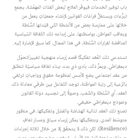
باب توفير الخدمات فيوفّر العلاج لبعض الفئات المهمّشة، يجمع
تبرُّعات ويستغلُّ فراغات القوانين لإنشاء جمعيّاتٍ يعمل من
خلالها على ممارسة بعض من الأنشطة التّي قيّدتها السُّلطة
ويعاقب المواطن، بواسطتها، على إبداعه تلك الثّقافة السّياسية
المناقضة لقرارات السُّلطة، في هذا المجال، كما سبق الإشارة إليه.
تستدعي تلك العُقد تفكيكًا قصد إرساء منهجية تغيير/تحوّل
ديمقراطي. ويمرُّ ذلك، بادئ ذي بدء، ببناء ثقافة سياسيّة تنطلق
من عقد اجتماعي يضع الأسس لمنظومة حقوقٍ وواجباتٍ ترتقي
بالرّعية إلى رتبة المواطَنة، توجد التّفاعل بين طرفَي معادلة ذلك
العقد، أي السُّلطة والشّعب، وصولًا إلى تجسيد دولة القانون
ونموذج ديمقراطي حقيقي.
تصنع تلك العقد ثنائية الهشاشة والفشل وتفكيكها، في منظور
متوسّط المدى، وبتفكيكها يمكن إرساء سياق ومسار تعافٍ
(Resilience)، لكن ذلك لا يتحقّق إلا من خلال ثلاثة إجراءات