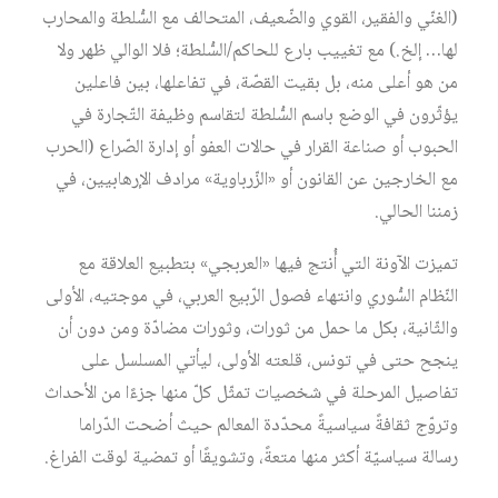
(الغنّي والفقير، القوي والضّعيف، المتحالف مع السُّلطة والمحارب
لها… إلخ.) مع تغييب بارع للحاكم/السُّلطة؛ فلا الوالي ظهر ولا
من هو أعلى منه، بل بقيت القصّة، في تفاعلها، بين فاعلين
يؤثّرون في الوضع باسم السُّلطة لتقاسم وظيفة التّجارة في
الحبوب أو صناعة القرار في حالات العفو أو إدارة الصّراع (الحرب
مع الخارجين عن القانون أو «الزّرباوية» مرادف الإرهابيين، في
زمننا الحالي.
تميزت الآونة التي أُنتج فيها «العربجي» بتطبيع العلاقة مع
النّظام السُّوري وانتهاء فصول الرّبيع العربي، في موجتيه، الأولى
والثّانية، بكل ما حمل من ثورات، وثورات مضادّة ومن دون أن
ينجح حتى في تونس، قلعته الأولى، ليأتي المسلسل على
تفاصيل المرحلة في شخصيات تمثّل كلّ منها جزءًا من الأحداث
وتروّج ثقافةً سياسيةً محدّدة المعالم حيث أضحت الدّراما
رسالة سياسيّة أكثر منها متعةً، وتشويقًا أو تمضية لوقت الفراغ.