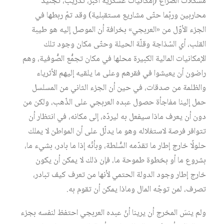
مشكلات الصّراع (إمكانيات عسكرية أكبر، تدريب، تجنيد
محاربين وربّما حتّى مشاريع مستقبلية) وقد تمّ ربطها في
الجزء الأوّل من «العربجي» بخرافة أن الموصل إليه هو طيبة
القلب، أي السّذاجة وقلّة الحيلة وحتّى مكان وجود تلك
الإمكانيات المالية الكبيرة محلها في مكان تجمُّع الصُّوفية، وهم
راضون أن يعيشوا في فقرهم وعلى ما يلقيه إليهم الأثرياء
والظلمة من صدقات، في حين أن الجزء الثاني من المسلسل
حمل إلينا مفاجأة حصول عبده العربجي على الذّهب، ولكن من
دون أن يعرف ماذا سيفعل به ليردّه، إلى مكانه، في انتظار أن
تتوافر فرصة لاستغلاله وهو ما يدلّل على أن المواطن لا يملك
حلولًا خارج إطار ما تقدّمه السُّلطة، وبأنّه إذا ما بادر، بشيء ما،
بشروع ما أو بخطوة طموحة ما، فإن ذلك لا يمكن أن يكون
خارج إطار وجود الدولة الحتمي لأنها من تعرف كيف تبادر،
تصرف، لمن توجّه المال وماذا يمكن أن تقوم به.
ولم ينسَ المخرج أن يرينا أنّ عبده العربجي احتفظ لنفسه بجزء