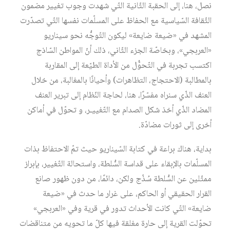
نصل، هنا، إلى الحقبة الثّانية التّي شهدت وجوب تغيير مضمون
الثّقافة السّياسية مع الحفاظ على المسلّمات نفسها التّي تصدّرت
المشهد في «ضيعة ضايعة» ليكون التّوجُّه نحو سيناريو
«العربجي»، وبخاصّة الجزء الثّاني، ذلك أنّ المواطن السّاذج
اكتسب تجربة في التّحوُّل من الأداة الطيّعة إلى المقاربة
بالمطالبة (الاحتجاج، التظاهرات) وأحيانًا بالمغالبة، من خلال
العنف الذّي سنراه مفسّرًا، هنا، لحاجة النّظام إلى تبرير العنف
المضاد الذّي أخذ شكل الصدام مع التّغييـر، و تحوّل في أماكن
أخرى إلى ثورات مضادّة.
بداية، هناك براعة في كتابة السّيناريو حيث تمّ الاحتفاظ بذات
المسلّمات بالإبقاء على قداسة السُّلطة، واستحالة التّغيير، بإبراز
ممثّلين عن السُّلطة سُذّج ولكن، دائمًا، من دون ظهور صانع
القرار الحقيقي أو الحاكم، على غرار ما حدث في «ضيعة
ضايعة» التّي كانت الأحداث تدور في قرية وفي «العربجي»
تحوّلت القرية إلى حارة مغلقة فيها كلّ ما تحويه من متناقضات