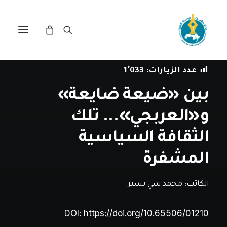
في
مقالات
•
8 أبريل، 2025
عدد الزيارات:
1٬033
بين «ضيعة ضايعة»
و«العربجي»... تلك
الثقافة السياسية
المشفرة
الكاتب:
محمد سي بشير
DOI:
https://doi.org/10.65506/01210