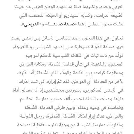
العربي وبعده، ولكليهما صلة بما شهده الوطن العربي من حيث
الصّيغة الدرامية، وكتابة السيناريو أو الحبكة القصصية التّي
مثّلت محور العملين وهما «
ضيعة ضايعـــة
» و«
العربجي
».
نحاول، في هذا المحور، رصد مضامين الرّسائل بين زمنين بقيت
فيها مسلّمة الدّولة مسيطرة على المشهد السّياسـي، وبالنّتيجة،
تولّد عن ذلك ثبات في الثّقافة السّياسية للحكم لتوجيه
المجتمع، وللتّنشئة في شأن قداسة السُّلطة، ومكانة المواطن
ومنظومة كرامته بين الطّاعة والولاء التّام للسُّلطة. أمّا الطّرف
الآخر من المعادلة، أي المواطن، فقد تمّ إبرازه، في تلك الدّراما،
في الزّمنين المذكورين، بصورتين مختلفتين، إذ إنّه مسالم، أداة
طيّعة وصاحب تنشئة تحسب ألف حساب لممارسة الحكـــم
وقداسته في وعيه وعقله. وبين طرفَي المعادلة، السُّلطة
والمواطن، هناك إبراز لمكانة السُّلطة، السّطوة، ورجل الدّولــة
ومقاربات ممارسة السّياسة من وجهة نظر مستقطبة لمصلحة
النّظام، من النّظام وللنّظام وحده، في تطابق تامّ مع الشّعار