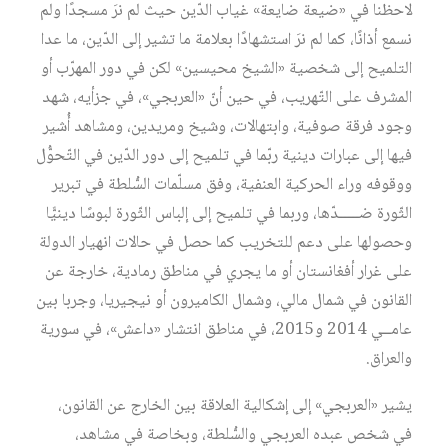
لاحظنا في «ضيعة ضايعة» غياب الدّين حيث لم نرَ مسجدًا ولم
نسمع أذانًا، كما لم نرَ استشهادًا بعلامة ما تشير إلى الدّين، ما عدا
التلميح إلى شخصية «الشيخ محيسين» لكن في دور المهرّب أو
المشرف على التّهريب، في حين أنّ «العربجي»، في جزأيه، شهد
وجود فرقة صوفية، وابتهالات، وشيخ ومريدين، ومشاهد أُشير
فيها إلى عبارات دينية ربّما في تلميح إلى دور الدّين في التّحوُّل
ووقوفه وراء الحركية العنفية، وفق مسلّمات السُّلطة في تبرير
الثّورة ضـــــدّها، وربما في تلميح إلى إلباس الثّورة لبوسًا دينيًّا
وحصولها على دعم للتخريب كما حصل في حالات انهيار الدولة
على غرار أفغانستان أو ما يجري في مناطق رمادية، خارجة عن
القانون في شمال مالي، وشمال الكاميرون أو نيجيريا، وجربا بين
عامــي 2014 و2015، في مناطق انتشار «داعش»، في سورية
والعراق.
يشير «العربجي» إلى إشكالية العلاقة بين الخارج عن القانون،
في شخص عبده العربجي والسُّلطة، وبخاصة في مشاهد،