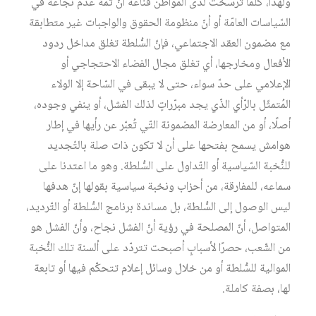
ولهذا، كلّما ترسخت لدى المواطن قناعة أنّ ثمّة عدم نجاعة في
السّياسات العامّة أو أنّ منظومة الحقوق والواجبات غير متطابقة
مع مضمون العقد الاجتماعي، فإنّ السُّلطة تغلق مداخل ردود
الأفعال ومخارجها، أي تغلق مجال الفضاء الاحتجاجي أو
الإعلامي على حدّ سواء، حتى لا يبقى في السّاحة إلا الولاء
المُتمثّل بالرّأي الذّي يجد مبرّراتٍ لذلك الفشل، أو ينفي وجوده،
أصلًا، أو من المعارضة المضمونة التّي تُعبّر عن رأيها في إطار
هوامش يسمح بفتحها على أن لا تكون ذات صلة بالتّجديد
للنُّخبة السّياسية أو التّداول على السُّلطة. وهو ما اعتدنا على
سماعه، للمفارقة، من أحزاب ونخبة سياسية بقولها إنّ هدفها
ليس الوصول إلى السُّلطة، بل مساندة برنامج السُّلطة أو التّرديد،
المتواصل، أنّ المصلحة في رؤية أنّ الفشل نجاح، وأنّ الفشل هو
من الشّعب، حصرًا لأسبابٍ أصبحت تتردّد على ألسنة تلك النُّخبة
الموالية للسُّلطة أو من خلال وسائل إعلام تتحكّم فيها أو تابعة
لها، بصفة كاملة.