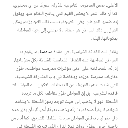
الأعلى، ضمن المنظومة القانونية للدّولة، مفرغًا من أي محتوى،
كما أن ذلك النّص لا يعكس القيم التي ينافح النظام عنها ويقول
إنه ضمنها للمواطن. وفي النّتيجة، بسبب تلك التّجاوزات، يمكن
القول إن ذلك المواطن هو رعيّة، ولا يرتقي إلى رتبة المواطنة
بمكوناتها، البتّة.
يقابل تلك الثّقافة السّياسية، في عقدة
سادسة
، ما يقوم به
المواطن لمواجهة تلك الثّقافة السّياسية للسّلطة بكلّ مقوّماتها،
إذ إنّه، للمحافظة على أدنى مؤشّرات ممارسته مواطنته، طوّر
مقاربات ممارسة حريّته وبخاصّة في باب المشاركة السّياسية،
التي مُنعت عنه، بالعزوف عن الانتخابات، لتكون تلك المؤسّسات
فاقدة للشّرعية. بل إنّ المواطن طوّر مقاطعة لكل ما تريده
السُّلطة، فهو لا يذهب إلى حيث توجد رموز السُّلطة، لا يشاهد
قنواته، لا يقرأ صحفه، بل إنّه يذهب بعيدًا، أحيانًا، بأن يقرّر عدم
دفع ضرائبه. يرفض المواطن سردية السُّلطة للتاريخ، كما أنه، من
ناحية أخرى، يطوّر أدواتٍ تملأ الفراغ الذّي تتركه السُّلطة في