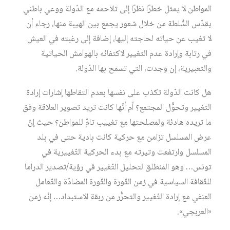
المواطن لا يمثل خطرًا نظرًا إلى تلاحمه مع الدّولة ووعي باطني
يقدّس السُّلطة من خلال شعور يجمع بين الهيبة منها، رجاء أن
لا تغيب عن حياته لحاجته إليها، إضافة إلى رغبته في العيش
في رتابة وإرادة عدم التغيير لاكتفائه بالهوامش الحياتية
والتعبيرية، إن وجدت، التي تسمح بها الدّولة.
هل كانت الدّولة تكذب على نفسها بعدم التقاطها إشارات إرادة
التغيير وتحوُّل المجتمع؟ أم أنّها كانت تريد تصوير العلاقة وفق
ما تريده هادئة ولمصلحتها مع تغييب تامّ للمواطن؟ حيث إنّ
عرض المسلسل تزامن مع حركية كانت بادية حتى في بلد
المسلسل وارتفعت وتيرته مع بدء الحركية التّغييرية في
تونس… وهو المنطلق لتحليل التّغيير في رؤية/تصدير الدراما
للثّقافة السياسية في زمن الثّورة والثّورة المضادّة والتّعامل
العنفي مع إرادة التّغيير والتحرُّر من ربقة الاستبداد… إنّه زمن
«العربجي».