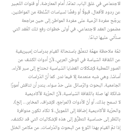
الاجتماعي في غلق الباب، تمامًا، أمام المعارضة، أو قنوات التّعبير
عن ردود الأفعال، قبولًا أو رفضًا لسياسات السُّلطة من المواطنين،
يرجّح مفردة الرّعية على مفردة المواطن إلى حين مراجعة
مضمون العقد الاجتماعي، في أولى خطوات رفع تلك العُقد التي
سنأتي عليها تباعًا.
ثمّة ملاحظة مهمّة تتعلّق باستحالة القيام بدراسات إمبيريقية
عن الثّقافة السّياسة في الوطن العربي، لأنّ أدوات الكشف عن
الصور النّمطية لإشكالات القضايا السّياسية تحتاج إلى سبر الآراء،
أساسًا، وهي شبه منعدمة إلا فيما ندر. كما أنّ الدّراسات
الجامعية، البحوث والرّسائل على حدّ سواء، يندر أن تناقش أمورًا
شائكة لها صلة بالثّقافة السّياسية، لأنّ الحرّية الأكاديمية
لا تسمح بذلك، أو أنّ الأدوات (المراجع، الإشراف، المخابر… إلخ)،
والحرّية الأكاديمية إضافة إلى التّمويل، لا تكاد تكون متوافرة
بالنّظر إلى حساسية التطرُّق إلى هذه الإشكاليات التي قد تكشف،
إذا تمّ القيام بهذا النّوع من البحوث والدّراسات، عن مكامن الخلل