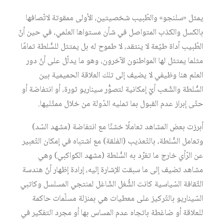
يمثل «سلنجو» والطّبيب شخصيتين، الأولى ممقوتة لاتّصافها
بالكسل والكذب المتواصل في شأن مستواها العلمي، في حين أنّ
الطّبيب أداة طيّعة لا ينتقد، لا طموح له بل يمتثل للسُّلطة تمامًا
مثلما يمتثل لها المواطنون الآخرون، وهو ما يدلّل على أنّ دور
العلم هنا وظيفي لا يضيف إلى تلك العلاقة الحميمية بين
السُّلطة والشّعب أيّ إمكانية لتصوُّر سيناريو ثورة، أو انتفاضة أو
حتّى إبراز عدم القبول بما تمليه الدّولة من خلال ممثّليها.
أبرزت بعض المشاهد تعاملًا خشنًا مع انتفاضة (مشهد السّد)
وتعامل السُّلطة، بالتّعذيب (الفلقة) مع اشتباه في إمكان التّعبير
عن الرّأي خارج ما تغرِّد به السُّلطة (مشهد الكواكبي) وهي
مشاهد تضيف إلى ما سبقت الإشارة إليه، إرادة إظهار أنّ هندسة
الثّقافة السّياسية كانت الشُّغل الشّاغل لمنتجي المسلسل وكاتبي
السّيناريو بالتّركيز على معطيات هي بمنزلة مسلّمات حاكمة
للعلاقة أو ضاغطة باتجاه عدم المساس بها أو مجرد التفكير في