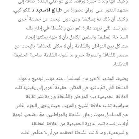
وكيف أنّها ولدت حيرةً ورفضًا لدى مواطني البلدة إضافة إلى
مشهد العثور على أوراق مصورة من
طبائع الاستبداد
للكواكبي،
وكيف أنّ ذلك تمّ بسلاسة ومن دون البحث عن حقيقة أخرى
غير تلك التّي تربط دائرة المواطن والسُّلطة في إطار تلك
السذاجة المطلقة واليقين الكامل بأنّ لا جهة يمكنها إيجاد
مشاكل بين المواطن والسُّلطة وأن لا مكان للحذلقة بالبحث عن
مصدر للثّقافة والمعرفة خارج ما تقوله السُّلطة صاحبة الحقيقة
المطلقة.
يضيف المشهد الأخير من المسلسل، عند موت الجميع بالمواد
المشعّة التّي تمّ دفنها في المكان، حقيقة أخرى إلى يقينية تلك
العلاقة الحميمية بين المواطن والسُّلطة وإرادة نشر ثقافة
سياسية تشبه علاقة الشّيخ والمريد، حيث ينتهي الجزء الثّاني
من المسلسل بموت رجال السُّلطة والمواطنين، معًا، ضحايا لجهة
أرادت إفساد تلك الدورة الحميمية من العلاقة المطلقة
والسرمدية، وما كانت السُّلطة تعتقده من أن لا منغّص لتلك