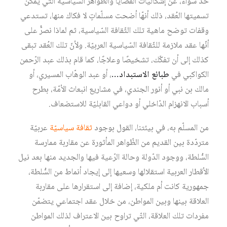
حدّ سواء، عن إشكاليّات القضايا والظّواهر السّياسية التّي يمكن
تسميتها العُقد، ذلك أنهّا أضحت مسلّماتٍ لا فكاك منها، تستدعي
وقفات توضح ماهية تلك الثّقافة السّياسية، ثم لماذا نصرُّ على
أنّها عقد ملازمة للثّقافة السّياسية العربيّة. ولأنّ تلك العُقد تبقى
كذلك إلى أن تفكّك، تشخيصًا وعلاجًا، كما قام بذلك عبد الرّحمن
الكواكبي في
طبائع
الاستبداد…
، أو عبد الوهّاب المسيري، أو
مالك بن نبي أو أنور الجندي، في مشاريع انبعاث الأمّة، بطرح
أسباب الانهزام الدّاخلي أو دواعي القابليّة للاستضعاف.
من المسلّم به، في بيئتنا، القول بوجود
ثقافة سياسيّة
عربيّة
متردّدة بين القديم من الظّواهر المأثورة عن مقاربة ممارسة
السُّلطة، ووجود الدّولة وحالة الرّعية فيها والجديد منها بعد نيل
الأقطار العربية استقلالها وسعيها إلى إيجاد أنماط من السُّلطة،
جمهورية كانت أم ملكية، إضافة إلى استقرارها على مقاربة
العلاقة بينها وبين المواطن، من خلال عقد اجتماعي يتضمّن
مفردات تلك العلاقة، التّي تراوح بين الاعتراف لذلك المواطن