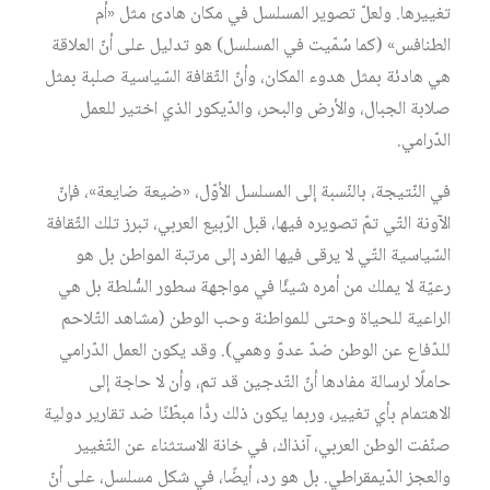
تغييرها. ولعلّ تصوير المسلسل في مكان هادئ مثل «أم
الطنافس» (كما سُمّيت في المسلسل) هو تدليل على أنّ العلاقة
هي هادئة بمثل هدوء المكان، وأنّ الثّقافة السّياسية صلبة بمثل
صلابة الجبال، والأرض والبحر، والدّيكور الذي اختير للعمل
الدّرامي.
في النّتيجة، بالنّسبة إلى المسلسل الأوّل، «ضيعة ضايعة»، فإنّ
الآونة التّي تمّ تصويره فيها، قبل الرّبيع العربي، تبرز تلك الثّقافة
السّياسية التّي لا يرقى فيها الفرد إلى مرتبة المواطن بل هو
رعيّة لا يملك من أمره شيئًا في مواجهة سطور السُّلطة بل هي
الراعية للحياة وحتى للمواطنة وحب الوطن (مشاهد التّلاحم
للدّفاع عن الوطن ضدّ عدوّ وهمي). وقد يكون العمل الدّرامي
حاملًا لرسالة مفادها أنّ التّدجين قد تم، وأن لا حاجة إلى
الاهتمام بأي تغيير، وربما يكون ذلك ردًّا مبطّنًا ضد تقارير دولية
صنّفت الوطن العربي، آنذاك، في خانة الاستثناء عن التّغيير
والعجز الدّيمقراطي. بل هو رد، أيضًا، في شكل مسلسل، على أنّ