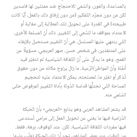
بالمساعدة، والعون، والسّعي للاحتجاج ضد ممثلين لها فاسدين
لكن من دون مجرّد التّفكير (من دون إرفاق ذلك بالفعل، أيًّا كانت
طبيعته) في القدرة على تحويل تلك المطالبة إلى مغالبة أو
الاعتداد بمواقف ما للسّعي إلى التّغيير. ذلك أنّ المسلمة الأخرى،
التّي ينتهي عليها المسلسل، هي أنّ التّغيير مستحيل بالإبقاء
على المتنفذين، في شخص حسن، صهر العربجي، مسؤولًا عن
القمح، وهو ما يدلّل على أنّ الثّقافة السّياسية لم تتغيّر قيد
أنمُلة وأنّ المواطن/الرّعية، ما زال يراوح مكانه من دون حقوق
تُذكر أو تغيّر ما، لمصلحته، يمكن الاعتماد عليه لتحجيم
المساحة التّي تحتلُّها قداسة الدّولة بأداة التّغيير المرفوض حتّى
السّلمي منه.
قد يشعر المشاهد العربي وهو يتابع «العربجي» بأنّ الحبكة
الدّرامية فيها ما يغني عن تحويل العمل إلى مرامي تُستدعى
فيها مفردات الثّقافة السّياسية، لكن، عند الوقوف، برهة، فقط،
من الوقت، عند بعض المشاهد، نجد أنّ تلك الحبكة تغلّب عليها