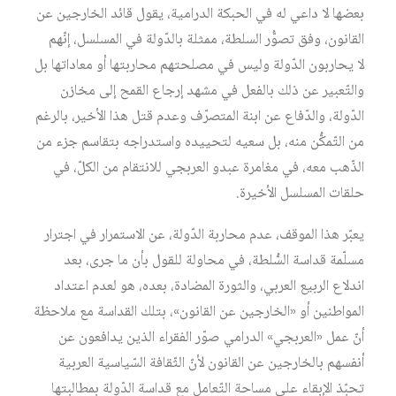
بعضها لا داعي له في الحبكة الدرامية، يقول قائد الخارجين عن
القانون، وفق تصوُّر السلطة، ممثلة بالدّولة في المسلسل، إنّهم
لا يحاربون الدّولة وليس في مصلحتهم محاربتها أو معاداتها بل
والتّعبير عن ذلك بالفعل في مشهد إرجاع القمح إلى مخازن
الدّولة، والدّفاع عن ابنة المتصرّف وعدم قتل هذا الأخير، بالرغم
من التّمكُّن منه، بل سعيه لتحييده واستدراجه بتقاسم جزء من
الذّهب معه، في مغامرة عبدو العربجي للانتقام من الكلّ، في
حلقات المسلسل الأخيرة.
يعبّر هذا الموقف، عدم محاربة الدّولة، عن الاستمرار في اجترار
مسلّمة قداسة السُّلطة، في محاولة للقول بأن ما جرى، بعد
اندلاع الربيع العربي، والثورة المضادة، بعده، هو لعدم اعتداد
المواطنين أو «الخارجين عن القانون»، بتلك القداسة مع ملاحظة
أنّ عمل «العربجي» الدرامي صوّر الفقراء الذين يدافعون عن
أنفسهم بالخارجين عن القانون لأنّ الثّقافة السّياسية العربية
تحبّذ الإبقاء على مساحة التّعامل مع قداسة الدّولة بمطالبتها