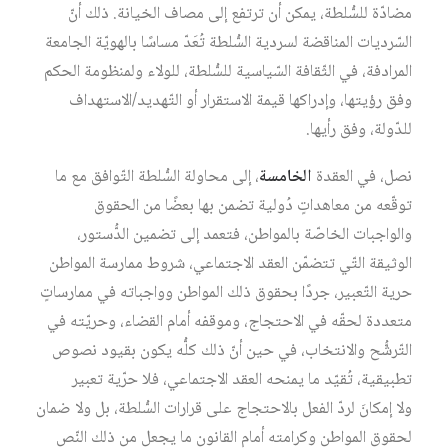
مضادّة للسُّلطة، يمكن أن ترتفع إلى مصاف الخيانة. ذلك أنّ
السّرديات المناقضة لسردية السُّلطة تُعَدّ مساسًا بالهويّة الجامعة
المرادفة، في الثّقافة السّياسية للسُّلطة، للولاء ولمنظومة الحكم
وفق رؤيتها، وإدراكها قيمة الاستقرار أو التّهديد/الاستهداف
للدّولة، وفق رأيها.
نصل، في العقدة
الخامسة
، إلى محاولة السُّلطة التّوافق مع ما
توقّعه من معاهداتٍ دُولية تضمن بها بعضًا من الحقوق
والواجبات الخاصّة بالمواطن، فتعمد إلى تضمين الدُّستور،
الوثيقة التّي تتضمّن العقد الاجتماعي، شروط ممارسة المواطن
حرية التّعبير، جردًا بحقوق ذلك المواطن وواجباته في ممارساتٍ
متعددة لحقّه في الاحتجاج، وموقفه أمام القضاء، وحريّته في
التّرشُّح والانتخاب، في حين أنّ ذلك كلُّه يكون بقيود نصوص
تطبيقية، تُقيّد ما يمنحه العقد الاجتماعي، فلا حرّية تعبير
ولا إمكانَ لردّ الفعل بالاحتجاج على قرارات السُّلطة، بل ولا ضمان
لحقوق المواطن وكرامته أمام القانون ما يجعل من ذلك النّص