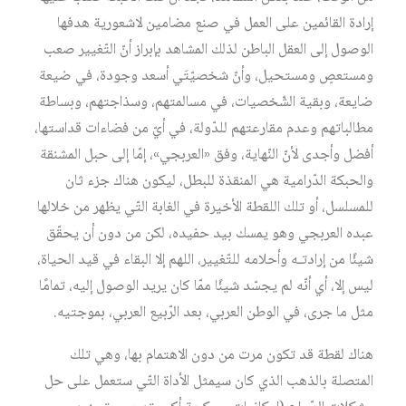
إرادة القائمين على العمل في صنع مضامين لاشعورية هدفها
الوصول إلى العقل الباطن لذلك المشاهد بإبراز أنّ التّغيير صعب
ومستعصٍ ومستحيل، وأنّ شخصيّتَي أسعد وجودة، في ضيعة
ضايعة، وبقية الشّخصيات، في مسالمتهم، وسذاجتهم، وبساطة
مطالباتهم وعدم مقارعتهم للدّولة، في أيّ من فضاءات قداستها،
أفضل وأجدى لأنّ النّهاية، وفق «العربجي»، إمّا إلى حبل المشنقة
والحبكة الدّرامية هي المنقذة للبطل، ليكون هناك جزء ثان
للمسلسل، أو تلك اللقطة الأخيرة في الغابة التّي يظهر من خلالها
عبده العربجي وهو يمسك بيد حفيده، لكن من دون أن يحقّق
شيئًا من إرادتـه وأحلامه للتّغيير، اللهم إلا البقاء في قيد الحياة،
ليس إلا، أي أنّه لم يجسّد شيئًا ممّا كان يريد الوصول إليه، تمامًا
مثل ما جرى، في الوطن العربي، بعد الرّبيع العربي، بموجتيه.
هناك لقطة قد تكون مرت من دون الاهتمام بها، وهي تلك
المتصلة بالذهب الذي كان سيمثل الأداة التّي ستعمل على حل