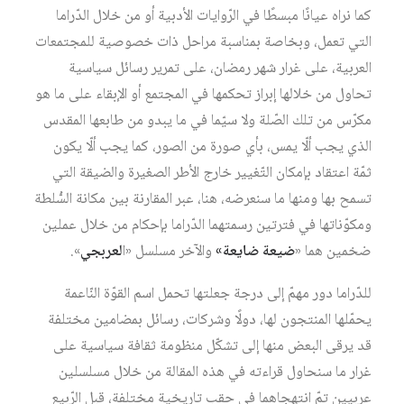
كما نراه عيانًا مبسطًا في الرّوايات الأدبية أو من خلال الدّراما
التي تعمل، وبخاصة بمناسبة مراحل ذات خصوصية للمجتمعات
العربية، على غرار شهر رمضان، على تمرير رسائل سياسية
تحاول من خلالها إبراز تحكمها في المجتمع أو الإبقاء على ما هو
مكرّس من تلك الصّلة ولا سيّما في ما يبدو من طابعها المقدس
الذي يجب ألّا يمس، بأي صورة من الصور، كما يجب ألّا يكون
ثمّة اعتقاد بإمكان التّغيير خارج الأطر الصغيرة والضيقة التي
تسمح بها ومنها ما سنعرضه، هنا، عبر المقارنة بين مكانة السُّلطة
ومكوّناتها في فترتين رسمتهما الدّراما بإحكام من خلال عملين
ضخمين هما «
ضيعة ضايعة»
والآخر مسلسل «ا
لعربجي
».
للدّراما دور مهمّ إلى درجة جعلتها تحمل اسم القوّة النّاعمة
يحمّلها المنتجون لها، دولًا وشركات، رسائل بمضامين مختلفة
قد يرقى البعض منها إلى تشكّل منظومة ثقافة سياسية على
غرار ما سنحاول قراءته في هذه المقالة من خلال مسلسلين
عربيين تمّ انتهجاهما في حقب تاريخية مختلفة، قبل الرّبيع