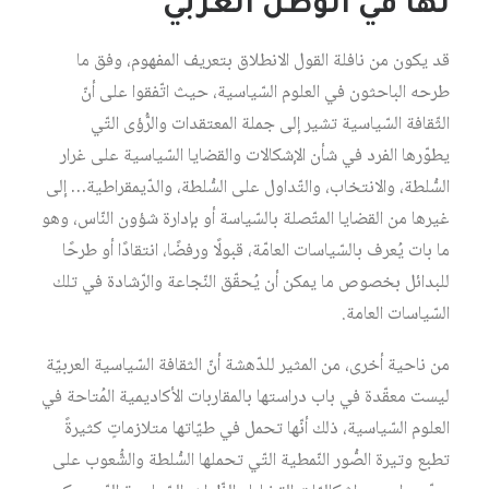
لها في الوطن العربي
قد يكون من نافلة القول الانطلاق بتعريف المفهوم، وفق ما
طرحه الباحثون في العلوم السّياسية، حيث اتّفقوا على أنّ
الثّقافة السّياسية تشير إلى جملة المعتقدات والرُّؤى التّي
يطوّرها الفرد في شأن الإشكالات والقضايا السّياسية على غرار
السُّلطة، والانتخاب، والتّداول على السُّلطة، والدّيمقراطية… إلى
غيرها من القضايا المتّصلة بالسّياسة أو بإدارة شؤون النّاس، وهو
ما بات يُعرف بالسّياسات العامّة، قبولًا ورفضًا، انتقادًا أو طرحًا
للبدائل بخصوص ما يمكن أن يُحقّق النّجاعة والرّشادة في تلك
السّياسات العامة.
من ناحية أخرى، من المثير للدّهشة أنّ الثقافة السّياسية العربيّة
ليست معقّدة في باب دراستها بالمقاربات الأكاديمية المُتاحة في
العلوم السّياسية، ذلك أنّها تحمل في طيّاتها متلازماتٍ كثيرةً
تطبع وتيرة الصُّور النّمطية التّي تحملها السُّلطة والشُّعوب على