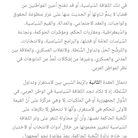
في تلك الثّقافة السّياسية، أو قد تفتح أعين المواطنين عن
قضايا لا يتمُّ تناولها أو الحديث عنها على غرار منظومة الحقوق
والواجبات، والعقد الاجتماعي، والعدالة، والقيم السّياسية،
والدّيمقراطية، ومقاربات الحكم، ومؤشّرات الحوكمة، ونجاعة
السّياسات العامّة أو فشلها، والبرامج السّياسية، والانتخابات،
والتّرشُّح الحرّ، وتداول السُّلطة، والانقلاب العسكري، والعلاقة بين
المدني والعسكري، وغيرها من إشكالات تُعدُّ من التابوهات في
نظر المواطن العربي.
تتمثّل العقدة
الثّانية
بالرّبط السّببي بين الاستقرار وتداول
السُّلطة، إذ لا تكاد تجد الثّقافة السّياسية في الوطن العربي، في
الدُّول الجمهورية أو في الملكيات، إلا وهي مركّزة على أنّ القيمة
الأولى للحكم هي الاستقرار، وأنّها لا تتحقّق إلا بالإبقاء على
النُّخبة الحاكمة نفسها، وأن أيّ محاولة للنقر على وتر الثّقافة
السّياسية لتغيير مضمونها من خلال أدوات الانتخاب أو الاختيار،
من خارج دائرة النُّخبة الحاكمة، يعدّ مغامرة نحو المجهول،