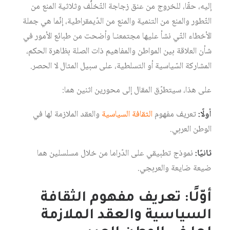
إليه، حقّا، للخروج من عنق زجاجة التّخلُّف وثلاثية المنع من
التّطور والمنع من التنمية والمنع من الدّيمقراطية، إنّما هي جملة
الأخطاء التّي نشأ عليها مجتمعنـا وأضحت من طبائع الأمور في
شأن العلاقة بين المواطن والمفاهيم ذات الصلة بظاهرة الحكم،
المشاركة السّياسية أو التسلطية، على سبيل المثال لا الحصر.
على هذا، سيتطرّق المقال إلى محورين اثنين هما:
أولًا:
تعريف مفهوم
الثقافة السياسية
والعقد الملازمة لها في
الوطن العربي.
ثانيًا:
نموذج تطبيقي على الدّراما من خلال مسلسلين هما
ضيعة ضايعة والعربجي.
أوّلًا: تعريف مفهوم الثقافة
السياسية والعقد الملازمة