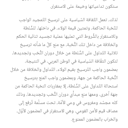
ستكون تداعياتها وخيمة على الاستقرار.
لذلك، تعمل الثّقافة السّياسية على ترسيخ التّمجيد الواجب
للنّخبة الحاكمة، وتمتين قيمة الولاء، في داخلها، للسُّلطة
وللاستقرار بالشُّروط التي تمليها عملية تجسيد ثنائية الحكم
والخلافة من داخل تلك النُّخبة، مع منع كلّ ما شأنه ترسيخ
ثلاثية التّداول على السُّلطة من خلال دوران النُّخب وتجديدها،
لتكون الثقّافة السّياسية في الوطن العربي، في النتيجة،
بمضمون واجب التّرسيخ بقيم الولاء، التّداول والخلافة من خلال
النُّخبة الحاكمة من جهة، وبمضمون واجب المنع بترسيخ
استحالة التّداول على السُّلطة، إلا بمقاربات النخبة الحاكمة من
جهة أخرى، ومعها منع مبدأَي دوران النُّخب وتجديدها، وذلك
كله مجسّد ومغروس في وعي الأمّة، تحت مسلّمة تُرفع إلى
مصاف قيم الأمن القومي، وهي الاستقرار في المضمون الأوّل،
والخراب بالمضمون الممنوع.