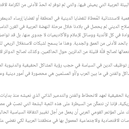
لبيئة العربية التي يعيش فيها، والتي لم توفر له الحدّ الأدنى من الكرامة الاق
مية الاستثنائية المُعطاة للقضايا الدينية في المنطقة أو لقضايا إرساء الديمقر
اح الديني لم يحصل في بلادنا خلال مرحلة النهضة العربية في القرن التاسع
هوادة في كل الأندية ووسائل الإعلام والأكاديميات لا جدوى منها، بل قد تو
بالحد الأدنى من العمق والجدية. وهذا ما يسمح لشبكات الاستغلال الريعي للم
عمالها لصالح قلّة قليلة من الدائرين حول الحاكمين، وكذلك لصالح الدوائر ال
ور توظيف الدين في السياسة في حجب رؤية المشاكل الحقيقية والدنيوية ال
المشاكل والفتن في ما بين العرب و/أو المسلمين هي محصورة في أمور دينية وم
وية الحقيقية لعهد الانحطاط والفتن والتدمير الذاتي الذي نعيشه منذ بدايا
أمريكية، فإننا لن نتمكّن من السيطرة على هذه اللعبة البشعة التي تصبّ في مص
ك على المؤتمر القومي العربي أن يعمل من أجل تغيير الثقافة السياسية الحالي
سات الاقتصادية والاجتماعية المعمول بها في منطقتنا العربية لكي نقضي على