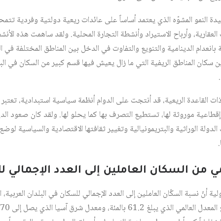
النمو المشوّه الذي يعتمد أساساً على عائدات ريعية دولتية وفردية تتمحور
العقارية، وأرباح الاستيراد وأنشطة التجارة المحلية. ولقد ساهمت هذه الأنش
ة بانعدام الدينامية والتنويع والتفاوت في الدخل بين المناطق المختلفة في ال
ن سكان المناطق الريفية التي ما زال يعيش فيها قسم كبير من السكان في البل
ذات القاعدة الريعية، قد أنتجت على الدوام أنظمة سياسية استبدادية، تعتبر ا
 إقطاعية موروثة لها، تستطيع التصرف بها كما يحلو لها. ولقد كان صعود الد
ولة الوراثية والبتريمونيالية وتغيير ثقافتها الاقتصادية والسياسية لوض