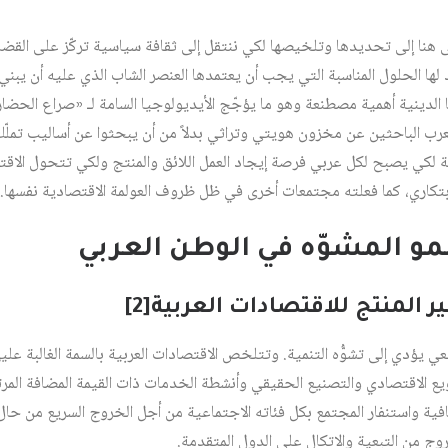
 هنا إلى تحديدها وتلخيصها لكي ننتقل إلى ثقافة سياسية تركّز على القضاي
لها الحلول المناسبة التي يجب أن يعتمدها العنصر الشاب الذي عليه أن يبني
يا الدينية أهمية مصطنعة وهو ما يؤجّج الأيديولوجيا السامة لـ «صراع الحض
عرب الباحثين عن مخزون هويتي وتراثي بدلاً من أن يبحثوا عن أساليب تملّك 
ة لكي يصبح لكل عربي فرصة إيجاد العمل اللائق والمنتج ولكي تتحول الاقت
بتكاري، كما فعلته مجتمعات أخرى في ظل ظروف العولمة الاقتصادية نفسها.
النمو المشوّه في الوطن العربي
[2]
ي يؤدي إلى تشوُّه التنمية. وتتلخص الاقتصادات العربية بالسمة الغالبة عليها
ويع الاقتصادي والتصنيع الحقيقي وأنشطة الخدمات ذات القيمة المضافة المر
كافية واستنفار المجتمع بكل فئاته الاجتماعية من أجل الخروج السريع من حال
خروج من التبعية والاتكال على الدول المتقدمة.