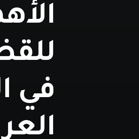
الأه
للقضا
في ال
العرب