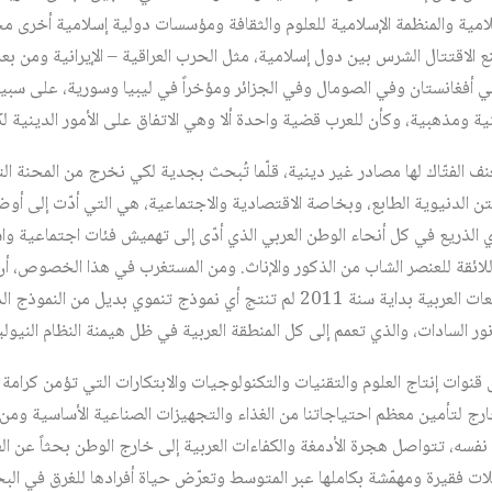
لامية والمنظمة الإسلامية للعلوم والثقافة ومؤسسات دولية إسلامية أخرى مخ
نع الاقتتال الشرس بين دول إسلامية، مثل الحرب العراقية – الإيرانية ومن بع
في أفغانستان وفي الصومال وفي الجزائر ومؤخراً في ليبيا وسورية، على سبي
ية ومذهبية، وكأن للعرب قضية واحدة ألا وهي الاتفاق على الأمور الدينية 
نف الفتّاك لها مصادر غير دينية، قلّما تُبحث بجدية لكي نخرج من المحنة ال
ن الدنيوية الطابع، وبخاصة الاقتصادية والاجتماعية، هي التي أدّت إلى أوض
ي الذريع في كل أنحاء الوطن العربي الذي أدّى إلى تهميش فئات اجتماعية واس
ئقة للعنصر الشاب من الذكور والإناث. ومن المستغرب في هذا الخصوص، أن
العربية التي اجتاحت كل المجتمعات العربية بداية سنة 2011 لم تنتج أي نموذج تنمو
أنور السادات، والذي تعمم إلى كل المنطقة العربية في ظل هيمنة النظام النيوليب
قنوات إنتاج العلوم والتقنيات والتكنولوجيات والابتكارات التي تؤمن كرامة 
ارج لتأمين معظم احتياجاتنا من الغذاء والتجهيزات الصناعية الأساسية ومن ا
نفسه، تتواصل هجرة الأدمغة والكفاءات العربية إلى خارج الوطن بحثاً عن الع
لات فقيرة ومهمّشة بكاملها عبر المتوسط وتعرّض حياة أفرادها للغرق في ال