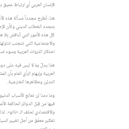
الإنسان العربي أي ارتباط عميق با
هنا، تُطرح مجدداً مسألة هذه الأه
بتجدد الخطاب الديني وكأن الإصل
كل هذه الأمور التي تُناقش بلا 
والاجتماعية التي نتجنب تناولها 
احتكار الثروات العربية وسوء است
هذا يدلّ بما لا لبس فيه على د
العربية وإيهام الرأي العام بأن 
التديّن ومظاهرها الخارجية.
وما دمنا لن نعالج الأسباب الدني
فيها من قِبَل الدوائر الحاكمة ال
والاقتصادي لحلف الـ «ناتو». لذل
تفكير معمّق من أجل تغيير السيا