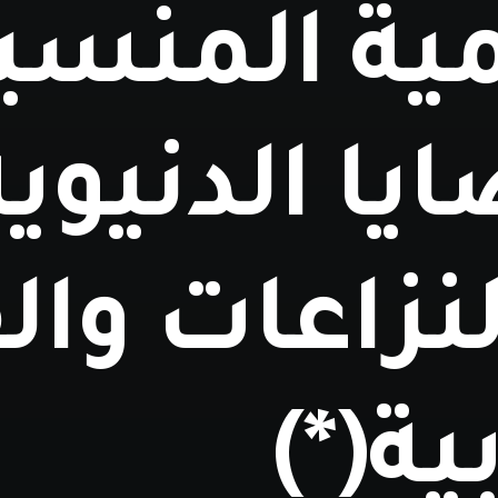
مية المنسي
يا الدنيوية
نزاعات وال
ية(*)