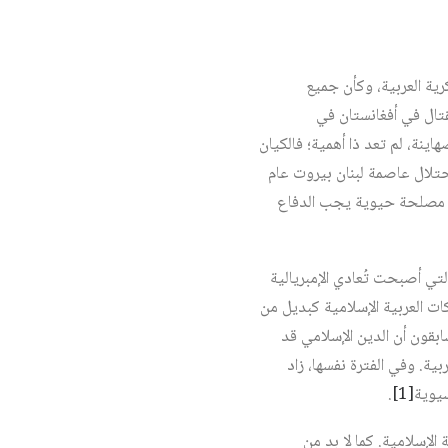
رية العربية، وكأن جميع
قتال في أفغانستان في
ينة، لم تعد ذا أهمية؛ فالكيان
راضي العربية باحتلاله جزءاً كبيراً من جنوب لبنان عام 1978، ومن ثمّ احتلال عاصمة لبنان بيروت عام
 أي مصلحة حيوية يجب الدفاع
لتي أصبحت تُعادي الإمبريالية
ات العربية الإسلامية كبديل من
ابقون أن الدين الإسلامي قد
بية. وفي الفترة نفسها، زاد
سيوية
[1]
.
الإسلامية. كما لا بد من