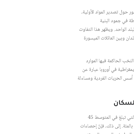
 حول تصدير المواد الأولية،
طة في جمود البنية
بلد الواحد. ويظهر هذا التفاوت
دان وبين العائلات الميسورة
لنخب الحاكمة فيها الموارد
يمقراطية في أوروبا عبارة عن
ع أسس الحريات الفردية ومساءلة
تظهر إحصاءات منظمة العمل الدولية أنّ نسبة السكّان العاملين إلى العدد الإجمالي للسكان في البلدان العربية، التي تبلغ في المتوسط 45
بالمئة، تتعارض في شكل حاد مع المعدل العالمي الذي يبلغ 61.2 بالمئة، ومعدل شرق آسيا الذي يصل إلى 70 بالمئة. إلى ذلك، فإنّ إحصاءات