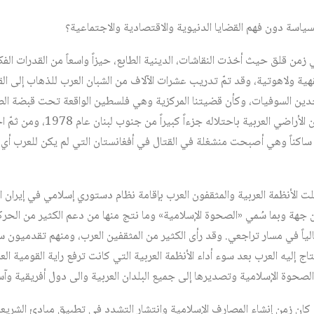
سة دون فهم القضايا الدنيوية والاقتصادية والاجتماعية؟
 زمن قلق حيث أخذت النقاشات، الدينية الطابع، حيزاً واسعاً من القدرات الفك
هية ولاهوتية، وقد تمّ تدريب عشرات الآلاف من الشبان العرب للذهاب إلى ال
دين السوفيات، وكأن قضيتنا المركزية وهي فلسطين الواقعة تحت قبضة الصها
الصهيوني كان قد احتل مزيداً من الأ
لعربية ساكناً وهي أصبحت منشغلة في القتال في أفغانستان التي لم يكن للعرب
لت الأنظمة العربية والمثقفون العرب بإقامة نظام دستوري إسلامي في إيران ا
 جهة وبما سُمي «الصحوة الإسلامية» وما نتج منها من دعم الكثير من الحرك
الياً في مسار تراجعي. وقد رأى الكثير من المثقفين العرب، ومنهم تقدميون س
 إليه العرب بعد سوء أداء الأنظمة العربية التي كانت ترفع راية القومية العر
 الصحوة الإسلامية وتصديرها إلى جميع البلدان العربية والى دول أفريقية وآ
من كان زمن إنشاء المصارف الإسلامية وانتشار التشدد في تطبيق مبادئ الشريعة 