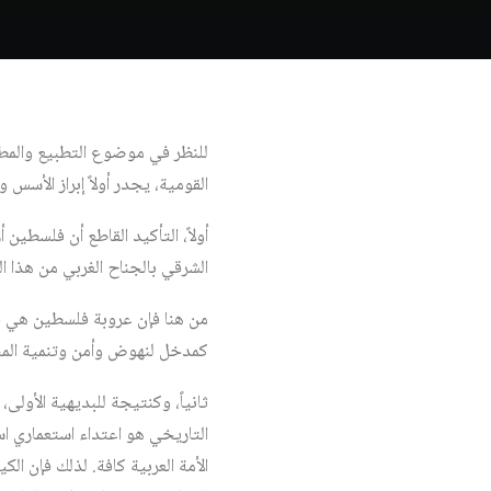
للنظر في موضوع التطبيع والمطبّ
القومية، يجدر أولاً إبراز الأسس 
أولاً، التأكيد القاطع أن فلسطين
الشرقي بالجناح الغربي من هذا ا
من هنا فإن عروبة فلسطين هي ف
كمدخل لنهوض وأمن وتنمية المجت
ثانياً، وكنتيجة للبديهية الأول
التاريخي هو اعتداء استعماري ا
الأمة العربية كافة. لذلك فإن ا