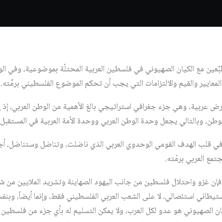
َعين مع الكيان الصهيوني في فلسطين العربية المحتلّة بموضوعية، وفي الوق
والمعايير والقيم والالتزامات التي يجب أن تحكم الموضوع الفلسطيني برمَّته.
 أرض عربية، وهي جزء جغرافي استراتيجي بالغ الأهمية من الوطن العربي، إذ إ
لوطن، وبالتالي يجعل وحدة الوطن العربي ووحدة الأمة العربية في المستقبل
ي قلب الهدف القومي الوحدوي العربي الذي ناضلت، وتناضل وستناضل، أج
مع العربي برمّته.
ى، فإن غزو واحتلال فلسطين من جانب اليهود الصهاينة وتشريد الملايين من ش
ستيطاني استئصالي، لا على الشعب العربي الفلسطيني فقط، وإنما أيضاً، وب
لكيان الصهيوني هو عدو لكل العرب، ولا يمكن التسليم له بأي جزء من فلسطين 