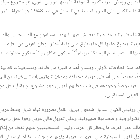
طينيون وبعض العرب كمرحلة مؤقتة تفرضها موازين القوى، هو مشروع مرفوض
فإن اعتراف اتفاقية أوسلو بسلطة ذلك الكيان على
ة فلسطينية ديمقراطية يتعايش فيها اليهود المسالمون مع المسيحيين والم
بية، ينطبق عليها كل ما ينطبق على بقية أقطار الوطن العربي من التزامات و
 المستمر لقيام الوحدة العربية، أيَّاً سيكون شكلها، وأيّاً ستكون خطوات تدرّ
أكد، منذ انطلاقاته الأولى، وبلسان أعداد كبيرة من قادته، وبتسجيلات كتابي
ُ، معتمداً على أساطير دينية مختلقة ومتخيَّلة وتزويرات تاريخية، من النيل 
العرب وضدّ وجودهم في قلب وطنهم العربي، وهو مشروع لن يقبل بأقلَّ من
لعربي المستقبلي.
ورئيس الكيان السابق، شمعون بيريز، القائل بضرورة قيام شرق أوسط عربي 
 وتكنولوجية واقتصادية صهيونية، وعلى تمويل مالي عربي وقوة عمل رخيص
ك حتى نعرف ما ينتظر كل العرب، وليس الفلسطينيين منهم فقط، من إذلا
 الغرب، للسيطرة على الثروات العربية ونهبها من جانب النظام الرأسمالي الع