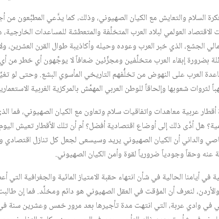
كرة السلام والتعايش مع الكيان الصهيوني، وذلك، كما يدَّعي المطبِّعون من 
الاقتصاد العولمي لبلاد العرب المتخلِّفة والمتعطشة للمساعدات الخارجية، ه
الي الجشع، الذي خبر العرب وعوده وحيله وأكاذيبة طوال القرن العشرين، ولا
لة بضرورة إبقاء العرب متخلِّفين ومجزَّئين ضعافاً لا يوجِّهون أي خطر من 
دة العرب على النهوض من تخلُّفهم التاريخي المأسوي البشع. وحتى لو تغيَّ
لثروات شعوبها وإلحاقاً للوطن العربي المهمَّش بالمركزية الغربية الاستعمارية
ة أقطار عربية معاهدات واتفاقيات سلام وتعاون مع الكيان الصهيوني، فما الذي
همية؟ هل أدَّى ذلك إلى أوضاع اقتصادية أفضل؟ أم أن تلك الأقطار تعيش اليو
القاصي والداني أن الكيان الصهيوني يريد وسيسعى لجعل كل تنازل اقتصادي
رجعة عنه وحقاً وجودياً ضرورياً لقوة وأمن الكيان الصهيوني.
 في أيامنا الحالية في شأن انتهاء حقبة الامتياز المائية والجغرافية التي 
الأردن، لنعرف أن المؤقت في العقل الصهيوني هو دائم ومخلَّد. فما إن طالبت
ني في وادي عربة، التي انتهت مدة تأجيرها بعد مرور خمس وعشرين سنة في ع