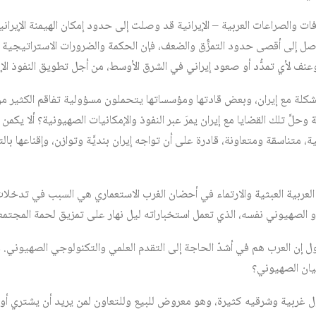
لافات والصراعات العربية – الإيرانية قد وصلت إلى حدود إمكان الهيمنة الإيران
صل إلى أقصى حدود التمزُّق والضعف، فإن الحكمة والضرورات الاستراتيجية 
عنف لأي تمدُّد أو صعود إيراني في الشرق الأوسط، من أجل تطويق النفوذ الإير
كلة مع إيران، وبعض قادتها ومؤسساتها يتحملون مسؤولية تفاقم الكثير من 
وحلَّ تلك القضايا مع إيران يمرَ عبر النفوذ والإمكانيات الصهيونية؟ ألا يكم
، متناسقة ومتعاونة، قادرة على أن تواجه إيران بنديَّة وتوازن، وإقناعها با
العربية العبثية والارتماء في أحضان الغرب الاستعماري هي السبب في تدخلات
و الصهيوني نفسه، الذي تعمل استخباراته ليل نهار على تمزيق لحمة المجتمع
ول إن العرب هم في أشدّ الحاجة إلى التقدم العلمي والتكنولوجي الصهيوني. و
يان الصهيوني؟
 غربية وشرقيه كثيرة، وهو معروض للبيع وللتعاون لمن يريد أن يشتري أو