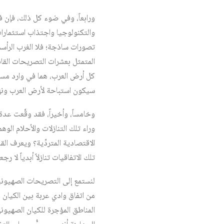
ورابعاً، وفي ضوء كل ذلك، فإن ف
والتكنولوجيا واجتذاب استثمارات 
تصورات ساذجة؛ فلا الغرب الرأسم
المتمثل بعشرات التصريحات القائ
كل أرض العرب، هما في وارد مساع
سيكون استباحة لأرض العرب ونهباً 
وخامساً، وأخيراً، فقد وقَّعت عد
وراء تلك التنازلات والأحلام الو
الاقتصادية المتردِّية؟ ويعرف 
تلك الاتفاقيات تنازلاً أبدياً لا 
لنستمع إلى التصريحات الصهيونية
من اتفاق وادي عربة بين الكيان و
المناطق المؤجرة للكيان الصهيو