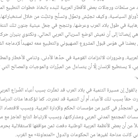
ديد من سلطات ورجالات بعض الأقطار العربية للبدء باتخاذ خطوات التطبيع الم
اق السياسية، وكيف تجيِّش وتموِّل وتسلِّح وتثبِّت من خلال استخباراتها، أ
لإرهابية في طول بلاد العرب وعرضها، وتنجح في جعل عبثية جنون تلك التنظيم
ي إيصالنا إلى أن نعيش الوضع السريالي العربي الحالي، ونكتوي بنيران حركات ا
عضنا في هوَس قبول المشروع الصهيوني والتطبيع معه تمهيداً لإدماجه الشا
بية، وضرورات الالتزامات القومية في حدِّها الأدنى، وتنامي الأخطار والم
، لا يستطيع الإنسان إلّا أن يتساءل عن المبرِّرات والموجبات والمصالح التي
.
بالقول إن مسيرة التنمية في بلاد العرب قد تعثَّرت بسبب أعباء الصِّراع العر
رت حقاً بسبب تلك الأعباء، أم أن التنمية قد تعثرت، كما تؤكدها مئات الدراسا
ي المتجذِّر في كثير من مؤسسات الحكم والإدارة العربية، وبسبب الاقتصاد الر
سسات المجتمع المدني العربي ومشاركتها، وبسبب الارتباط التابع العاجز مع 
لاً عن أن بعض الأنظمة العربية الوطنية دفعت ثمن مواقفها الاستقلالية بحرمان
لتي كانت متاحة لغيرها من الحكومات والدول «المتعاونة» مع الغرب.