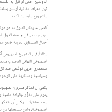
الدولتين، حتى لو قبل به الفلس
والتجويع والوعود الكاذبة.
أقصى ما يمكن القبول به هو دول
عربية، عضو في جامعة الدول العر
أجيال المستقبل العربية ضمن سعيها
وثالثاً، فإن المشروع الصهيوني 
الصهيوني النهائي المطلوب سيمتدّ
استعماري حربي توسُّعي ضد كلّ 
وسياسية وعسكرية على الوجود ا
يكفي أن نتذكر مشروع الصهيوني 
يقوم على تفوُّق وقيادة علمية
واحد مشترك… يكفي أن نتذكر ذل
الصهيونية، ولمن يستعملها من دول