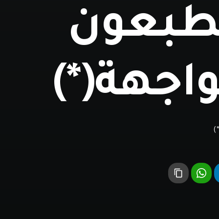
طبعون
اجهة(*)
)