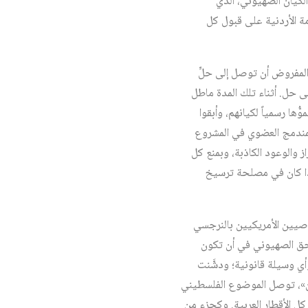
لكيان الصهيوني، الذي
ة الأردنية على قبول كل
المفروض أن توصل إلى حلٍّ
حل. أثناء تلك المدة ماطل
ها رسمياً لكيانهم، وأبقوا
المندمج العضوي في المشروع
 والوعود الكاذبة، وبمنع كل
إذا كان في مصلحة ترسيخ
صيين الأمريكيين بالنرجسي
الحق الصهيوني في أن تكون
ي وسيلة قانونية؛ ودشَّنت
رن»، توصل الموضوع الفلسطيني
كل الأقطار العربية. وكجزء من