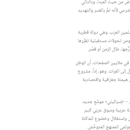
 من حيث المبدأ، وبالتالي
 الجزء الفلسطيني المحتل في عام 1948 هو اعتراف غير شرعي لأنه تمَّ بالقسر والتهديد
سلمين العرب، وهي دولة قطرية
من تحولات مستقبلية تقرِّرها
ُجها، طال الزمن أم قصُر.
ة في ملايين الصفحات، أن الوطن
إلى الفرات. وهو، إذاً، مشروع
 هيمنة جغرافية واقتصادية
– «إسرائيلي» موسَّع جديد
ة عربية وسوق عربي كبير
ل واستغلال وخضوع للماكنة
ولمي الممنهج المتوحِّش.