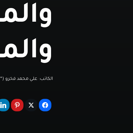
والم
والمو
الكاتب:
علي محمد فخرو (**