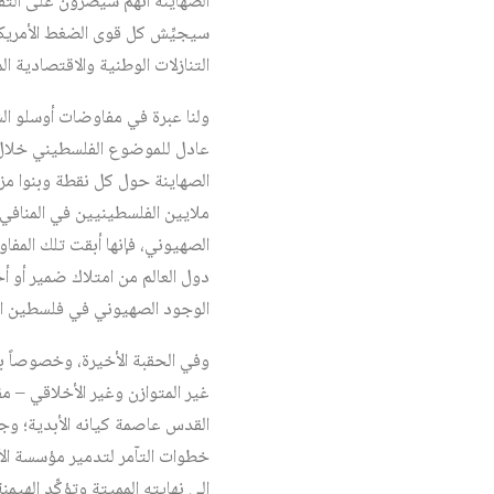
الصهاينة أنهم سيصرُّون على ال
سيجيِّش كل قوى الضغط الأمريكي
التنازلات الوطنية والاقتصادية ال
ولنا عبرة في مفاوضات أوسلو الش
عادل للموضوع الفلسطيني خلال 
الصهاينة حول كل نقطة وبنوا مزيد
ملايين الفلسطينيين في المنافي 
الصهيوني، فإنها أبقت تلك المفا
دول العالم من امتلاك ضمير أو 
الوجود الصهيوني في فلسطين ال
وفي الحقبة الأخيرة، وخصوصاً ب
غير المتوازن وغير الأخلاقي – مق
القدس عاصمة كيانه الأبدية؛ وجا
خطوات التآمر لتدمير مؤسسة الأ
إلى نهايته المميتة وتؤكِّد الهي