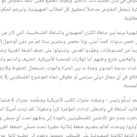
تفاوض في شأن تجديد ذلك التأجير. ويعرف الجميع معنى كلمة التفاوض مع ا
ة ليجعل التفاوض مدخـلاً لتحقيق كل المطالب الصهيونية، وليرغم الحكوم
مطلوبة.
هيرة بينما بين سلطة الكيان الصهيوني والسلطة الفلسطينية، التي كان من 
خمس سنوات كحدٍّ أعلى، وإذا بخمس وعشرين سنة تمرّ من دون الوصول إلى 
اً من المستوطنات، وهوَّدوا القدس، واستولوا على نصف الضفة الغربية وضموُّ
والملاجئ خارج وطنهم. أما الولايات المتحدة الأمريكية، الحليف والداعم و
وضات عديمة الجدوى وجثة ما بين الحياة والموت، باستعمال الضغوط والابتزاز
أخلاق في أي مجال دولي سياسي أو حقوقي تجاه الموضوع الفلسطيني، إلّا 
محتلة.
عد تسلُّم رئيس – وصفته عشرات الكتب الأمريكية وشخَّصه عشرات الاختصا
اليد السلطة في واشنطن، ازدادت المؤامرة كبراً وعنفواناً. لقد ثبتت أمريكا 
هرت بعدم حق اللاجئين الفلسطينيين بالعودة إلى وطنهم تحت أيِّ مسمّى وأ
ونروا؛ ووعدت العالم بتقديم صفقة إذلالية حقيرة تحت مسمَّى «صفقة الق
منة التامة الكاملة الصهيونية على فلسطين وشعبها، وتقود إلى تطبيع كامل مع 