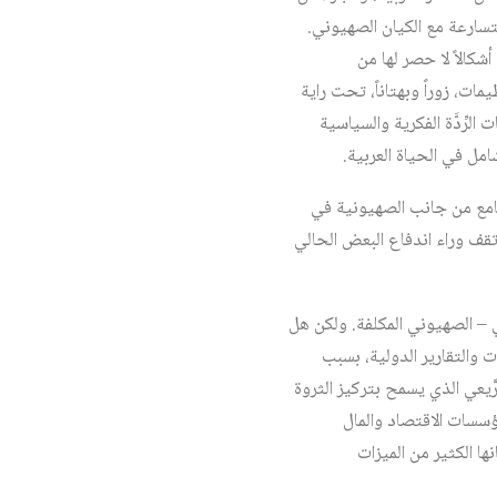
تسارعة مع الكيان الصهيوني.
شكالاً لا حصر لها من
ات، زوراً وبهتاناً، تحت راية
لرِّدَّة الفكرية والسياسية
مل في الحياة العربية.
طامع من جانب الصهيونية في
 تقف وراء اندفاع البعض الحالي
بي – الصهيوني المكلفة. ولكن هل
ت والتقارير الدولية، بسبب
َّيعي الذي يسمح بتركيز الثروة
مؤسسات الاقتصاد والمال
ها الكثير من الميزات