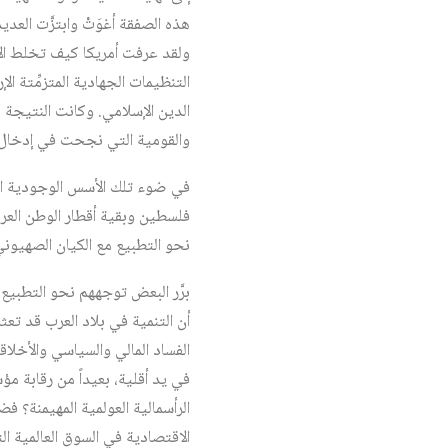
هذه الصفقة أغوَتْ وابتزَّت الع
ولقد عرفت أمريكا كيف تخلط الأور
التنظيمات الجهادية المتزمِّتة ا
الدين الإسلامي. وكانت النتيجة ه
والقومية التي نجحت في إدخال ب
في ضوء تلك الأسس الوجودية العر
فلسطين وبقية أقطار الوطن العربي
نحو التطبيع مع الكيان الصهيوني
برَّر البعض توجههم نحو التطبيع 
أن التنمية في بلاد العرب قد تعث
الفساد المالي والسياسي والأخلاق
في يد أقلية، بعيداً من رقابة مؤ
الرأسمالية العولمية المهيمنة؟ فض
الاقتصادية في السوق العالمية ا