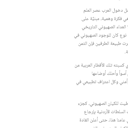
أجل دخول العرب عصر العلم
ي فكرة وهمية، مبنيَّة على
 العداء الصهيوني التاريخي
أي نوع كان للوجود الصهيوني في
رت طبيعة الطرفين فإن الثمن
.
 كسبته تلك الأقطار العربية من
م أسوأ وأحلك أوضاعها
 وأمني وكل اعتراف تطبيعي في
أعطيت للكيان الصهيوني، كجزء
 السلطات الأردنية بإرجاع
امنا هذا، حتى أعلن القادة