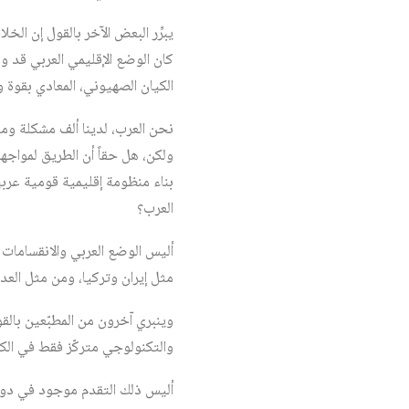
يبرِّر البعض الآخر بالقول إن الخ
كان الوضع الإقليمي العربي قد و
الكيان الصهيوني، المعادي بقوة و
نحن العرب، لدينا ألف مشكلة ومش
ولكن، هل حقاً أن الطريق لمواجهة 
بناء منظومة إقليمية قومية عربية
العرب؟
أليس الوضع العربي والانقسامات 
مثل إيران وتركيا، ومن مثل العد
وينبري آخرون من المطبّعين بالق
والتكنولوجي متركّز فقط في الك
أليس ذلك التقدم موجود في دول