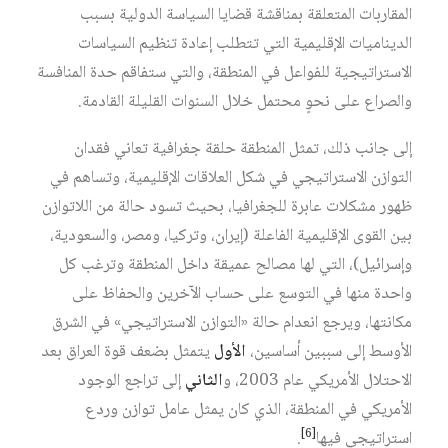
المقاربات المتعلقة بمناقشة قضايا السياسة الدولية بسبب
الديناميات الإقليمية التي تتطلب إعادة تنظيم السياسات
الاستراتيجية للفواعل في المنطقة، والتي ستفاقم حدة المنافسة
والصراع على نحوٍ محتمل خلال السنوات القليلة القادمة.
إلى جانب ذلك، تمثل المنطقة حلقة جغرافية تعاني فقدان
التوازن الاستراتيجي في شكل العلاقات الإقليمية، وتساهم في
ظهور مشكلات عابرة للجغرافيا، بحيث تسود حالة من اللاتوازن
بين القوى الإقليمية الفاعلة (إيران، وتركيا، ومصر، والسعودية،
وإسرائيل)، التي لها مصالح عميقة داخل المنطقة وترغب كل
واحدة منها في التوسع على حساب الآخرين والحفاظ على
مكانتها، ويرجع انعدام حالة «التوازن الاستراتيجي» في الشرق
الأوسط إلى سببين أساسين،
الأول
يتمثل بضعف قوة العراق بعد
الاحتلال الأمريكي عام 2003، و
الثاني
إلى تراجع الوجود
الأمريكي في المنطقة، الذي كان يمثل عامل توازن وردع
[6]
استراتيجي فيها
.