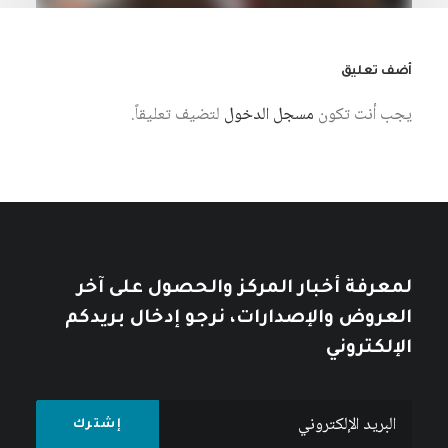
أضف تعليق
يجب أنت تكون
مسجل الدخول
لتضيف تعليقاً.
28 يوليو، 2026
علي الكنز: عالم الاجتماع المنسي في قومه
كتبه عبد الحليم مهورباشة
لمعرفة أخبار المركز والحصول على آخر
العروض والإصدارات، نرجو إدخال بريدكم
الإلكتروني