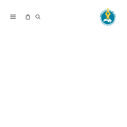
في
دراسات
,
طوفان الأقصى
•
8 يونيو، 2026
عدد الزيارات:
207
طوفان الأقصى وديناميات
التحول في معادلة التوازن
الاستراتيجي
الكاتب:
فراس عباس هاشم مجيد
DOI:
https://doi.org/10.65506/240601