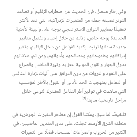
وفي إطار متصل، فإن الحديث عن اضطراب الإقليم أو تصاعد
التوتر تصيغه جملة من المتغيرات الإدراكية، التي تعد الأكثر
تعقيدًا بمعايير التوازن الاستراتيجي بوجه عام، والبيئة الأمنية
الجديدة بوجه خاص، وذلك من خلال إحياء وتفعيل معايير
جديدة سماتها ترتبط بكثرة الفواعل من داخل الإقليم، وتغير
إدراكاتهم وطموحاتهم ومصالحهم وأدواتهم، ومن ثم، علاقاتهم
بدول الجوار والقوى الدولية لتتزايد وتيرة التنافس والصراع
على النفوذ والثروات من دون التوافق على آليات لإدارة التنافس
أو التفاعل بمنهجيات الحد الأدنى أو القبول بالأطر المؤسسية
التي ساهمت في توفير أطر التفاعل المشترك النوعي خلال
[7]
مراحل تاريخية سابقة
.
تلخيصًا لما سبق، يمكننا القول إن مظاهر التغيرات الجوهرية في
منطقة الشرق الأوسط تجلت، على مدى العقدين الماضيين، في
الكثير من الحروب والصراعات المسلحة، فضلًا عن التغيرات