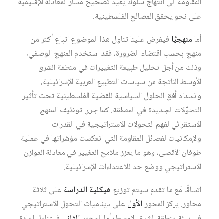
المقاومة إلى انتهاج سلوك يعيد تصحيح مسار المعادلة الإقليمية
على نحو يحقق المصالح الفلسطينية.
أما
منهجيًّا
فيفرض علينا تناول هذا الموضوع اتباع أكثر من
منهج بحسب اقتضاء الضرورة، فقد استخدم المنهج الوصفي،
وذلك من أجل تحليل طبيعة التغييرات في منطقة الشرق
الأوسط الناتجة من سياسات التطبيع العربية الإسرائيلية،
وانسداد أفق الحلول السياسية للقضية الفلسطينية تحت تأثير
التحوّلات الجديدة في المنطقة. كما جرى توظيف المنهج
الاستقرائي لفهم التحولات الاستراتيجية في القدرات
والإمكانيات لفصائل المقاومة التي انعكست مؤشراتها في عملية
طوفان الأقصى، وهو ما يعزز ملامح التغيير في معادلة التوازن
الاستراتيجي ووضع حد للاعتداءات الإسرائيلية.
اتساقًا مَع ما تقدم سيتم توزيع
هيكلية الدراسة
على ثلاثة
محاور. يركز المحور
الأول
على ديناميات التحول الاستراتيجي
في بيئة منطقة الشرق الأوسط؛ أما المحور
الثاني
فيتناول إعادة