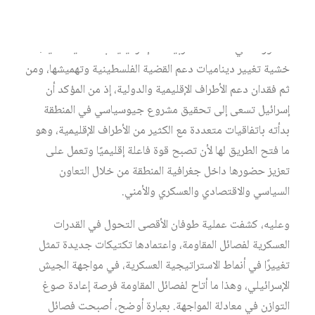
وفي الوقت نفسه، كانت فصائل المقاومة تنظر إلى مسار
التطورات في العلاقات العربية – الإسرائيلية بحساسية عالية،
خشية تغيير ديناميات دعم القضية الفلسطينية وتهميشها، ومن
ثم فقدان دعم الأطراف الإقليمية والدولية، إذ من المؤكد أن
إسرائيل تسعى إلى تحقيق مشروع جيوسياسي في المنطقة
بدأته باتفاقيات متعددة مع الكثير من الأطراف الإقليمية، وهو
ما فتح الطريق لها لأن تصبح قوة فاعلة إقليميًا وتعمل على
تعزيز حضورها داخل جغرافية المنطقة من خلال التعاون
السياسي والاقتصادي والعسكري والأمني.
وعليه، كشفت عملية طوفان الأقصى التحول في القدرات
العسكرية لفصائل المقاومة، واعتمادها تكتيكات جديدة تمثل
تغييرًا في أنماط الاستراتيجية العسكرية، في مواجهة الجيش
الإسرائيلي، وهذا ما أتاح لفصائل المقاومة فرصة إعادة صوغ
التوازن في معادلة المواجهة. بعبارة أوضح، أصبحت فصائل