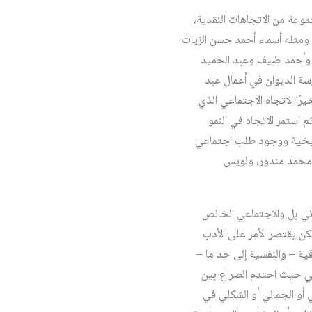
ي قد شهد في السنوات الممتدة من عام 1927 وحتى عام 1952 تبلور مجموعة من الاتجاهات النقدية،
، ومثله أسماء أحمد حسن الزيات
ق وأحمد ضيف وعبد الحميد
 الديوان في أعمال عبد
ا الاتجاه الاجتماعي الذي
اقة الأدب والواقع الاجتماعي والحضاري. وقد بدأت بذور هذا الاتجاه في صحيفة الفجر عام 1925. ثم استمر الاتجاه في النمو
ريخية ووجود طلب اجتماعي
: محمد مندور، ولويس
وني بل والاجتماعي الخالص
يكن يقتصر الأمر على الأدب
ية – والنفسية إلى حد ما –
عي حيث احتدم الصراع بين
ي أو الجمالي أو الشكلي في