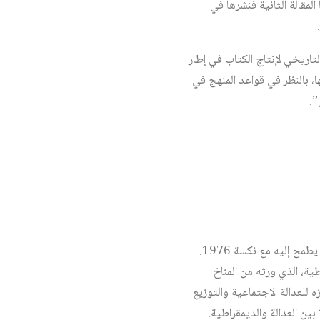
ا المقالة الثانية فنشرها في
اريخي لإنتاج الكتاب في إطار
، بالنظر في قواعد المنهج في
”.
هو الجيل الذي قضى شبابه في حقبة الستينيات، وآمن بأحلام الثورة وآمالها، وعمل في ركبها، ثم انهار ما كان يطمح إليه مع نكسة 1976.
ية، الذي ورثه من المناخ
ه للعدالة الاجتماعية والتوزيع
بين العدالة والديمقراطية.