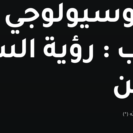
سيولوجي
 : رؤية ال
ن
 (*)