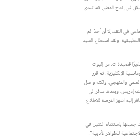
كل في إنتاج المعنى كما تبدى
ي في النقد، إلا أن أحدًا لم
التطبيقية. ولقد استطاع السيد
صغيرًا قصيدة ت. س إليوت
انسية الإنكليزية. ثم قرر
 العلمي والمنهجي. ولكنه واصل
 إدريس. وبعدها سافر إلى
ر إليه انتهز الفرصة للاطلاع
 عودته من فرنسا نهاية عام 1967. وقد نشرت المقالات جميعها باستثناء اثنتين في
ة الاجتماعية للظواهر الأدبية”.