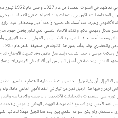
يوضح صبري حافظ أن النقد الأدب
ارس المختلفة للنقد الأوروبي. وتمثلت هذه الاتجاهات في: الاتجاه التاريخي
جاه الأكاديمي وعبرت عنه أسماء طه حسين وأحمد أمين ومصطفى عبد الراز
هيكل ومهدي علام. وكذلك الاتجاه النفسي الذي تبلور بفضل جهود مدرسة
د، ومحمد أحمد خلف الله وسيد قطب وأمين الخولي ومحمد النويهي. وأخيرً
يهتم بعل
ل وسلامة موسى وأحمد الشايب وإسماعيل مظهر. وقد تسببت الأوضاع التا
شهد النقدي، وبخاصة في أعمال اثنين من أبرز أقطابه في الأربعينيات وهما
ن العالم إلى أن رؤية جيل الخمسينيات غلب عليه الاهتمام بالتفسير المضم
لتي ترعرع فيها هذا الجيل تعبر عن تيار في النقد الأدبي العالمي عامة، ولم 
 ثورة على التفسيرات والتحليلات الأكاديمية والوصفية والانطباعية والتذوق
ى النقد الأدبي. وتواكب مع ذلك مرحلة النهوض الوطني والقومي والاجتما
 الاستعمار. ولم يكن التوجه النقدي بين أبناء هذا الجيل مهملًا للجانب الفن