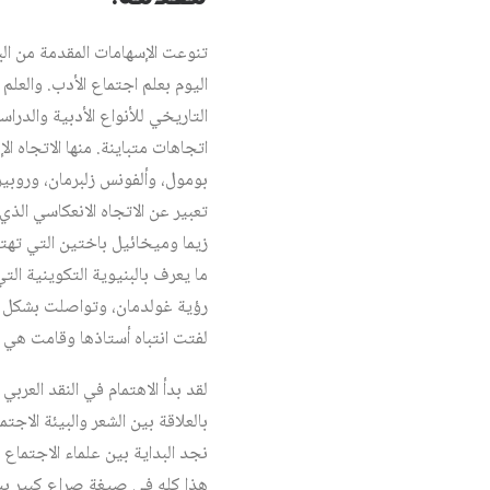
تنوعت الإسهامات المقدمة من ال
اليوم بعلم اجتماع الأدب. والعلم
التاريخي للأنواع الأدبية والدراس
اتجاهات متباينة. منها الاتجاه ا
بومول، وألفونس زلبرمان، وروبي
تعبير عن الاتجاه الانعكاسي الذي
زيما وميخائيل باختين التي ته
ما يعرف بالبنيوية التكوينية ال
رؤية غولدمان، وتواصلت بشكل م
لفتت انتباه أستاذها وقامت هي 
لقد بدأ الاهتمام في النقد العربي
بالعلاقة بين الشعر والبيئة الاج
نجد البداية بين علماء الاجتماع 
هذا كله في صيغة صراع كبير بين 