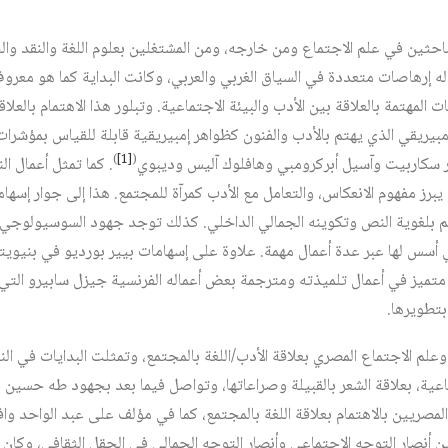
باحثين في علم الاجتماع ومن خارجه، ومن المشتغلين بعلوم اللغة والنقد و
 له إرهاصات متعددة في السياق الغربي والعربي، وكانت البداية كما هو معرو
ات المهتمة بالعلاقة بين الأدب والبيئة الاجتماعية. وتبلور هذا الاهتمام بالعل
لإمبيريقي الذي يهتم بالأدب والفنون كظواهر إمبيريقية قابلة للقياس بمؤشرات
)
[1]
(
ر سكاربيت وآسيل أبركرومبي وهافلوك آليس وديبوي
. كما تمثل أعمال ا
 يبرز مفهوم الانعكاس، والتعامل مع الأدب كمرآة للمجتمع. هذا إلى جوار إسه
تم بلغوية النص وتكوينه الجمالي الداخلي. كذلك توجد جهود السوسيولوجي
تي أسس لها عبر عدة أعمال مهمة. علاوة على إسهامات بيير بورديو في بنيوي
تميز في أعمال تلميذته ومترجمة بعض أعماله الفرنسية جيزل سابيرو ال
بتطويرها.
 وعلم الاجتماع المصري بعلاقة الأدب/اللغة بالمجتمع، وتمثلت البدايات في النق
تماعية، بعلاقة الشعر بالقبيلة وصراعاتها، وتواصل فيما بعد بجهود طه حسين
المصريين بالاهتمام بعلاقة اللغة بالمجتمع، كما في مؤلف على عبد الواحد و
أنصار التوجه الاجتماعي وأنصار التوجه الجمالي في الحقل الثقافي، وكان ج