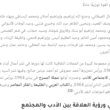
لقوة توزيعًا عادلًا.
ل الغيطاني، وصنع الله إبراهيم، وإبراهيم أصلان ومحمد البساطي وبهاء طا
وسف القعيد، ويحيى الطاهر عبد الله، وخيري شلبي، وعبد الوهاب الأسواني ف
دي، ومحمد إبراهيم أبو سنة، وفاروق شوشة، وسيد حجاب، في شعر الفصحى وا
ومحمود أمين العالم، وعبد العظيم أنيس، وإبراهيم فتحي، ولطيفة الزيات، ونبي
يسين، ومحمد نور فرحات، وعبد الباسط عبد المعطي، وحامد عمار، وعلى ا
وآخرون.
مجموعة كبيرة من المجلات الثقافية كانت لها دورها في نشر أعمال أبناء 
التي صدرت في نيسان/أبريل 1961، ورأس تحريرها أحمد حمروش ثم أحمد عباس صالح، وفيها نش
 الاجتماعي للأدب
. وصدرت أوانها
مجلة المسرح
في يناير 964
لثاني/يناير 1964، و
الكتاب العربي
و
الطليعة
و
الفكر المعاصر
وغيرها
)
[2]
(
ظم اتجاهات النقد الأدبي
.