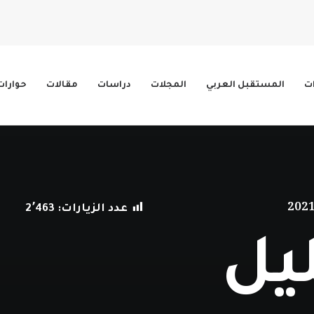
ات
المستقبل العربي
المجلات
دراسات
مقالات
حوارات
عدد الزيارات:
2٬463
يل