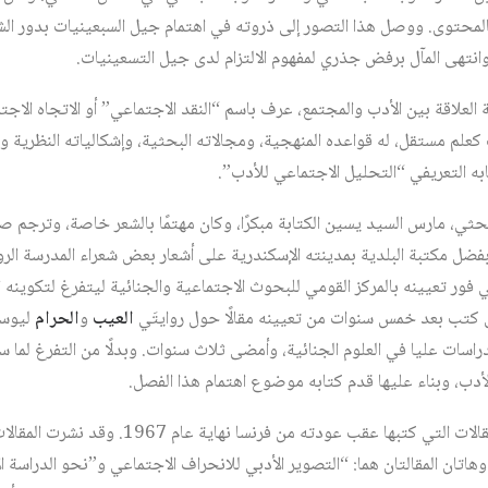
المحتوى. ووصل هذا التصور إلى ذروته في اهتمام جيل السبعينيات بدور الش
انتهى المآل برفض جذري لمفهوم الالتزام لدى جيل التسعينيات.
لعلاقة بين الأدب والمجتمع، عرف باسم “النقد الاجتماعي” أو الاتجاه الاجتماع
 كعلم مستقل، له قواعده المنهجية، ومجالاته البحثية، وإشكالياته النظرية و
ه التعريفي “التحليل الاجتماعي للأدب”.
بحثي، مارس السيد يسين الكتابة مبكرًا، وكان مهتمًا بالشعر خاصة، وترجم 
فضل مكتبة البلدية بمدينته الإسكندرية على أشعار بعض شعراء المدرسة الروم
أدبي فور تعيينه بالمركز القومي للبحوث الاجتماعية والجنائية ليتفرغ لتكوينه
تى كتب بعد خمس سنوات من تعيينه مقالًا حول روايتَي
العيب
و
الحرام
ليوسف
راسات عليا في العلوم الجنائية، وأمضى ثلاث سنوات. وبدلًا من التفرغ لما ساف
أدب، وبناء عليها قدم كتابه موضوع اهتمام هذا الفصل.
والكتاب عبارة عن سلسلة من المقالات التي كتبها عقب
ال عام 1968. وهاتان المقالتان هما: “التصوير الأدبي للانحراف الاجتماعي و”نحو الدراس