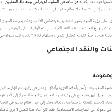
منها فيما بعد بكتابه
دراسات في السلوك الإجرامي ومعاملة المذنبين
. أم
تاب من إثني عشرة فصلا. وقام بنشره في عدة طبعات عن عدد من دور النشر.
ء على رؤية السيد يسين للتحليل الاجتماعي للأدب، وذلك بدراسة السياق الت
يات وبزوغ اتجاه ما عرف بالنقد الاجتماعي، ثم الوقوف على الرؤية ومعالمها
حثية فيه، وأخيرًا تقديم تحليل نقدي واستلهام فكرة “الغائب السوسيولوجي
نات والنقد الاجتماعي
 أو جيل الهزيمة. جمع في رؤيته بين اتجاهين: اتجاه الانحياز إلى الديمقراط
اتجاه الانحياز للعدالة الاجتماعية. ولذلك وقف إلى جوار نظام يوليو في انحياز
في لجوئه إلى الممارسات الاستبدادية. فقد كان أبناء هذا الجيل لا يرى فاصلًا 