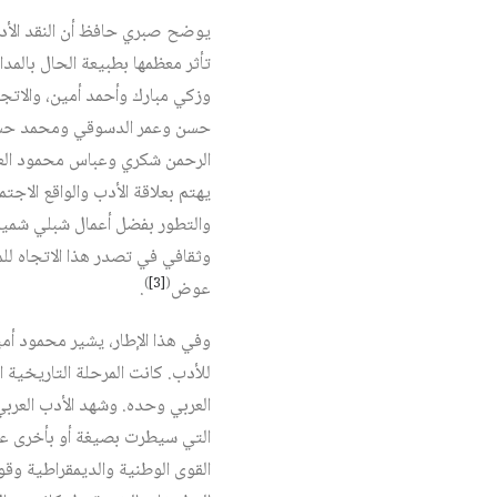
تأثر معظمها بطبيعة الحال بالمد
وزكي مبارك وأحمد أمين، والات
حسن وعمر الدسوقي ومحمد حسين 
الرحمن شكري وعباس محمود العقا
والتطور بفضل أعمال شبلي شمي
وثقافي في تصدر هذا الاتجاه للم
)
[3]
(
عوض
.
وفي هذا الإطار، يشير محمود أمي
للأدب. كانت المرحلة التاريخية ا
العربي وحده. وشهد الأدب العربي
التي سيطرت بصيغة أو بأخرى عل
القوى الوطنية والديمقراطية وقوى