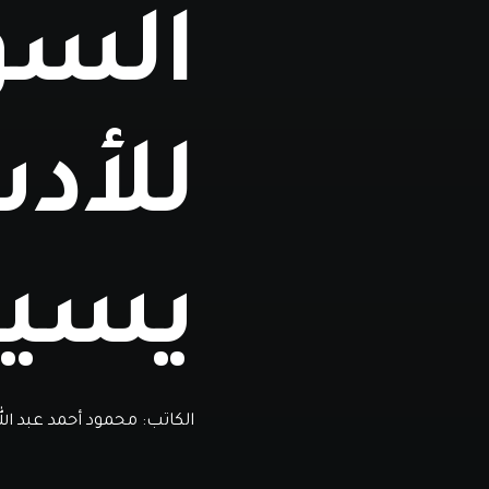
السو
للأدب
يسي
الكاتب:
محمود أحمد عبد الله