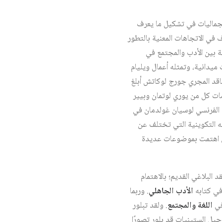
الجماليات في تشكيل ما يعرف
ف في الاتجاهات المعنية بالتطور
اقة بين الأدب والمجتمع في
 ميدانية، وتمثله أعمال ويليام
لناقد المجري جورج لوكاتش أبلغ
امات كل من يوري لوتمان وبيير
 الفرنسي لوسيان غولدمان في
ته التكوينية التي تختلف عن
تي اهتمت بموضوعات عديدة
د البلاغي القديم؛ بالاهتمام
 في كتابه
الأدب الجاهلي
. وربما
افي
اللغة والمجتمع
. ولقد تبلور
يل الستينيات قد بلور تصورًا