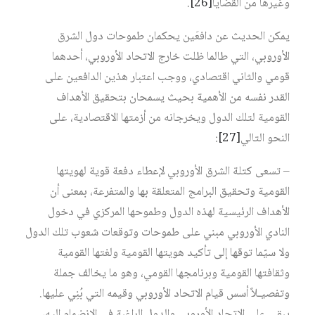
وغيرها من القضايا‏
[26]
.
يمكن الحديث عن دافعَين يحكمان طموحات دول الشرق
الأوروبي، التي طالما ظلت خارج الاتحاد الأوروبي، أحدهما
قومي والثاني اقتصادي، ووجب اعتبار هذين الدافعين على
القدر نفسه من الأهمية بحيث يسمحان بتحقيق الأهداف
القومية لتلك الدول ويخرجانه من أزمتها الاقتصادية، على
النحو التالي‏
[27]
:
– تسعى كتلة الشرق الأوروبي لإعطاء دفعة قوية لهويتها
القومية وتحقيق البرامج المتعلقة بها والمتفرعة، بمعنى أن
الأهداف الرئيسية لهذه الدول وطموحها المركزي في دخول
النادي الأوروبي مبني على طموحات وتوقعات شعوب تلك الدول
ولا سيّما توقها إلى تأكيد هويتها القومية ولغتها القومية
وثقافتها القومية وبرنامجها القومي، وهو ما يخالف جملة
وتفصيـلاً أسس قيام الاتحاد الأوروبي وقيمه التي بُنِي عليها.
يبقى على الاتحاد الأوروبي والدول الراغبة في الانضمام إليه،