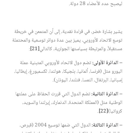
ليصبح عدد الأعضاء 28 دولة.
يشير بشارة خضر، في قراءة نقدية، إلى أن المتمعن في خريطة
توسع الاتحاد الأوروبي، يميز بين عدة دوائر توسعية والمحتملة
مستقبلاً، والمرتبطة بسياستها الجوارية، كالتالي‏
[21]
:
– الدائرة الأولى:
تضم دول الاتحاد الأوروبي المتبنية عملة
اليورو مثل (فرنسا، ألمانيا، بلجيكا، هولندا، لكسمبورغ، إيطاليا،
إسبانيا، البرتغال، النمسا، فنلندا، اليونان).
– الدائرة الثانية:
تضم الدول التي قررت الحفاظ على عملتها
الوطنية مثل (المملكة المتحدة، الدنمارك، إيرلندا والسويد،
كرواتيا)‏
[22]
.
– الدائرة الثالثة:
الدول التي ضمها توسيع 2004 (قبرص،