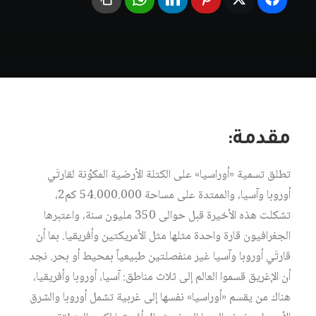
مقدمة:
تطلق تسمية «أوراسيا» على الكتلة الأرضية المكوِّنة لقارتَي
أوروبا وآسيا، والممتدة على مساحة 54.000.000 كم2،
تشكلت هذه الأخيرة قبل حوالى 350 مليون سنة، واعتبرها
الجغرافيون قارة واحدة مثلها مثل الأمريكتين وأفريقيا. بما أن
قارتَي أوروبا وآسيا غير منفصلتين طبيعياً بمحيط أو بحر. نجد
أن الإغريق قسموا العالم إلى ثلاث مناطق: آسيا، أوروبا وأفريقيا،
هناك من يقسم «أوراسيا» نفسها إلى غربية تشمل أوروبا والشرق