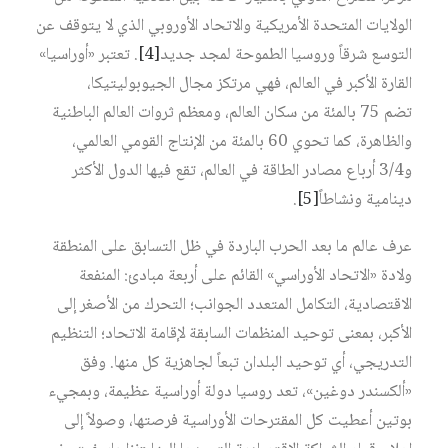
الولايات المتحدة الأمريكية والاتحاد الأوروبي الذي لا يتوقف عن
التوسع شرقاً وروسيا الطموحة لمجد جديد‏
[4]
. تعتبر «أوراسيا»
القارة الأكبر في العالم، فهي مرتكز مجال الجيوبوليتيكا،
تضم 75 بالمئة من سكان العالم، ومعظم ثروات العالم الباطنية
والظاهرة، كما تحوي 60 بالمئة من الإنتاج القومي العالمي،
و3/4 أرباع مصادر الطاقة في العالم، تقع فيها الدول الأكثر
دينامية ونشاطاً‏
[5]
.
عرف عالم ما بعد الحرب الباردة في ظل التسابق على المنطقة
ولادة «الاتحاد الأوراسي» القائم على أربعة مبادئ: المنفعة
الاقتصادية، التكامل المتعدد الجوانب؛ التحرك من الأصغر إلى
الأكبر، بمعنى توحيد المنظمات السابقة لإقامة الاتحاد؛ التنظيم
التدريجي، أي توحيد البلدان تبعاً لجاهزية كل منها. وفق
«ألكسندر دوغين»، تعد روسيا دولة أوراسية عظيمة، وبمجيء
بوتين أعطيت كل المقترحات الأوراسية فرصتها، وصولاً إلى