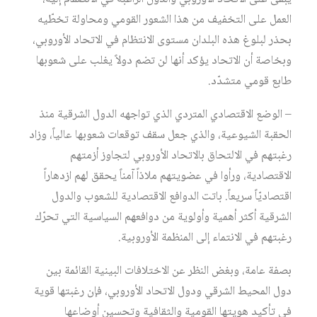
العمل على التخفيف من هذا الشعور القومي ومحاولة تخطّيه
بحذر لبلوغ هذه البلدان مستوى الانتظام في الاتحاد الأوروبي،
وبخاصة أن الاتحاد يؤكد أنها لن تضم دولاً يغلب على شعوبها
طابع قومي متشدّد.
– الوضع الاقتصادي المتردي الذي تواجهه الدول الشرقية منذ
الحقبة الشيوعية، والذي جعل سقف توقعات شعوبها عالياً، وزاد
رغبتهم في الالتحاق بالاتحاد الأوروبي لتجاوز أزمتهم
الاقتصادية، ورأوا في عضويتهم ملاذاً آمناً يحقق لهم ازدهاراً
اقتصاديّاً سريعاً. باتت الدوافع الاقتصادية للشعوب والدول
الشرقية أكثر أهمية وأولوية من دوافعهم السياسية التي تحرّك
رغبتهم في الانتماء إلى المنظمة الأوروبية.
بصفة عامة، وبغض النظر عن الاختلافات البينية القائمة بين
دول المحيط الشرقي ودول الاتحاد الأوروبي، فإن رغبتها قوية
في تأكيد هويتها القومية والثقافية وتحسين أوضاعها