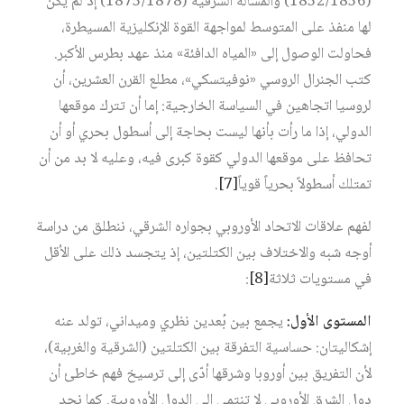
(1852/1856) والمسألة الشرقية (1875/1878) إذ لم يكن
لها منفذ على المتوسط لمواجهة القوة الإنكليزية المسيطرة،
فحاولت الوصول إلى «المياه الدافئة» منذ عهد بطرس الأكبر.
كتب الجنرال الروسي «نوفيتسكي»، مطلع القرن العشرين، أن
لروسيا اتجاهين في السياسة الخارجية: إما أن تترك موقعها
الدولي، إذا ما رأت بأنها ليست بحاجة إلى أسطول بحري‏ أو أن
تحافظ على موقعها الدولي كقوة كبرى فيه، وعليه لا بد من أن
تمتلك أسطولاً بحرياً قوياً‏‏
[7]
.
لفهم علاقات الاتحاد الأوروبي بجواره الشرقي، ننطلق من دراسة
أوجه شبه والاختلاف بين الكتلتين، إذ يتجسد ذلك على الأقل
في مستويات ثلاثة‏
[8]
:
المستوى الأول:
يجمع بين بُعدين نظري وميداني، تولد عنه
إشكاليتان: حساسية التفرقة بين الكتلتين (الشرقية والغربية)،
لأن التفريق بين أوروبا وشرقها أدّى إلى ترسيخ فهم خاطئ أن
دول الشرق الأوروبي لا تنتمي إلى الدول الأوروبية. كما نجد