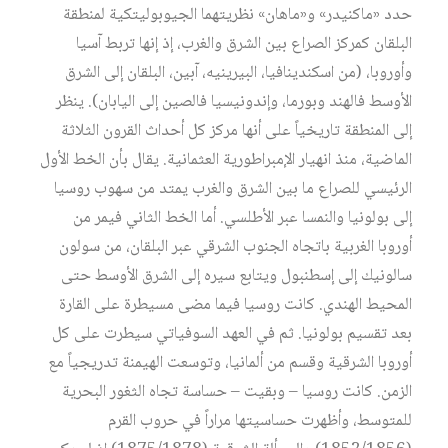
حدد «ماكنيدر» و«ماهان» نظريتهما الجيوبوليتكية لمنطقة
البلقان كمركز الصراع بين الشرق والغرب، إذ إنها تربط آسيا
وأوروبا، (من اسكندينافيا، البيرينيه، آبين، البلقان إلى الشرق
الأوسط فالهند وبورما، وإندونيسيا فالصين إلى اليابان). ينظر
إلى المنطقة تاريخياً على أنها مركز كل أحداث القرون الثلاثة
الماضية، منذ انهيار الإمبراطورية العثمانية. يقال بأن الخط الأول
الرئيسي للصراع ما بين الشرق والغرب يمتد من سهوب روسيا
إلى بولونيا والنمسا عبر الأطلسي. أما الخط الثاني فيمر من
أوروبا الغربية باتجاه الجنوب الشرقي عبر البلقان، من سولون
سالونيك إلى إسطنبول ويتابع سيره إلى الشرق الأوسط حتى
المحيط الهندي.‏ كانت روسيا فيما مضى مسيطرة على القارة
بعد تقسيم بولونيا. ثم في العهد السوفياتي سيطرت على كل
أوروبا الشرقية وقسم من ألمانيا، وتوسعت الهيمنة تدريجياً مع
الزمن. كانت روسيا – وبقيت – حساسة تجاه الثغور البحرية
للمتوسط، وأظهرت حساسيتها مراراً في حروب القرم