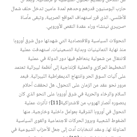
عن التدخل وتقديم الحلول السياسية أو الإنسانية. وبعد أن
حارب البوسنيون قدرهم وحدهم لمدة عامين تدخل حلف شمال
الأطلسي، الذي قرر استهداف المواقع الصربية، وتبقى مأساة
«سريبري نيتشا» وراء عقدة النقص الأوروبي.
التحولات السياسية والاقتصادية التي شهدتها دول شرق أوروبا
منذ نهاية الثمانينيات وبداية التسعينيات، استهدفت عملية
الانتقال من شمولية يتعاظم فيها دور الدولة في عملية
التخطيط المركزي والعملية الإنتاجية إلى أنظمة ليبرالية تعتمد
على آليات السوق الحر وانتهاج الديمقراطية الليبرالية. فبعد
مرور نحو عقد من الزمان على التحول، هل تحققت أحلام
السلام والرخاء والحرية في شرق أوروبا على النحو الذي كان
يتصوره أنصار الهروب من الاشتراكية‏
[11]
؟ تأثرت عملية
التحول في أوروبا الشرقية بعوامل داخلية وخارجية، منها
الضغوط الشعبية وبروز الحركات الاجتماعية والقوى السياسية
المناوئة لها، وعقد انتخابات أدت إلى جعل الأحزاب الشيوعية في