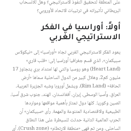
على المنطقة لتحقيق النفوذ الاستراتيجي؟ وهل للانسحاب
البريطاني تأثيراته في ترتيبات الاتحاد الأوروبي؟
أولاً: أوراسيا في الفكر
الاستراتيجي الغربي
يعود الفكر الاستراتيجي الغربي تجاه «أوراسيا» إلى «نيكولاس
سبيكمان»، الذي قسم جغرافيا أوراسيا إلى: «قلب قاري»
(Heart Land) وهو روسيا والتي لها امتداد بري يتجاوز 17
مليون كم2، وهلال كبير من الدول الساحلية سماها «أرض
الحافة» (Rim Land)، ويشمل أوروبا وشبه الجزيرة العربية،
العراق، وآسيا الوسطى، إيران، أفغانستان، الهند، جنوب شرق آسيا،
الصين وكوريا. كلها دول تمتاز بأهمية مواقعها ومواردها
الطبيعية والاقتصادية المتنوعة والمهمة. رأى «سبيكمان» أن
الحرب العالمية الثانية حدثت للسيطرة على هذا النطاق
الساحلي، ومن ثم فهي «منطقة الارتطام» (Crush zone)، أي