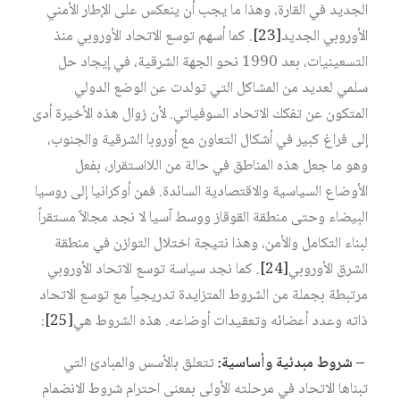
الجديد في القارة، وهذا ما يجب أن ينعكس على الإطار الأمني
الأوروبي الجديد‏
[23]
. كما أسهم توسع الاتحاد الأوروبي منذ
التسعينيات، بعد 1990 نحو الجهة الشرقية، في إيجاد حل
سلمي لعديد من المشاكل التي تولدت عن الوضع الدولي
المتكون عن تفكك الاتحاد السوفياتي. لأن زوال هذه الأخيرة أدى
إلى فراغ كبير في أشكال التعاون مع أوروبا الشرقية والجنوب،
وهو ما جعل هذه المناطق في حالة من اللااستقرار، بفعل
الأوضاع السياسية والاقتصادية السائدة. فمن أوكرانيا إلى روسيا
البيضاء وحتى منطقة القوقاز ووسط آسيا لا نجد مجالاً مستقراً
لبناء التكامل والأمن، وهذا نتيجة اختلال التوازن في منطقة
الشرق الأوروبي‏
[24]
. كما نجد سياسة توسع الاتحاد الأوروبي
مرتبطة بجملة من الشروط المتزايدة تدريجياً مع توسع الاتحاد
ذاته وعدد أعضائه وتعقيدات أوضاعه. هذه الشروط هي‏
[25]
:
– شروط مبدئية وأساسية:
تتعلق بالأسس والمبادئ التي
تبناها الاتحاد في مرحلته الأولى بمعنى احترام شروط الانضمام