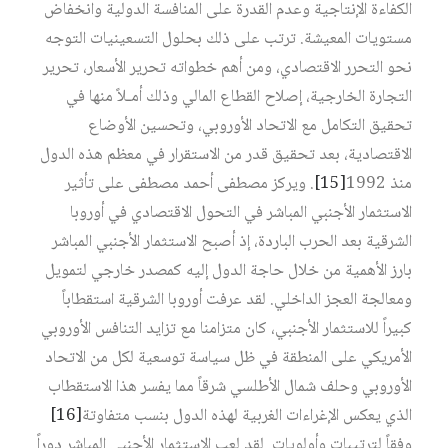
الكفاءة الإنتاجية وعدم القدرة على المنافسة الدولية وانخفاض
مستويات المعيشة. ترتب على ذلك بحلول التسعينيات التوجه
نحو التحرر الاقتصادي، ومن أهم خطواته تحرير الأسعار، تحرير
التجارة الخارجية، إصلاح القطاع المالي وذلك أمـلاً منها في
تحقيق التكامل مع الاتحاد الأوروبي، وتحسين الأوضاع
الاقتصادية، بعد تحقيق قدر من الاستقرار في معظم هذه الدول
منذ 1992‏
[15]
. ويركز مصطفى أحمد مصطفى على تأثير
الاستثمار الأجنبي المباشر في التحول الاقتصادي في أوروبا
الشرقية بعد الحرب الباردة، إذ أصبح الاستثمار الأجنبي المباشر
بارز الأهمية من خلال حاجة الدول إليه كمصدر خارجي لتمويل
ومعالجة العجز الداخلي. لقد عرفت أوروبا الشرقية استقطاباً
كبيراً للاستثمار الأجنبي، كان متزامنا مع تزايد التنافس الأوروبي
الأمريكي على المنطقة في ظل سياسة توسعية لكل من الاتحاد
الأوروبي وحلف شمال الأطلسي شرقاً مما يفسر هذا الاستقطاب
الذي يعكس الإغراءات الغربية لهذه الدول بنسب متفاوتة‏
[16]
وفقاً لترتيبات وأولويات. لقد لعب الاستثمار الأجنبي المباشر دوراً