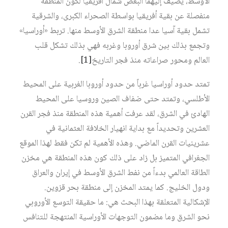
الأوسط، يضيف إليهما البعض شمال أفريقيا لكون المنطقة
منفصلة عن بقية أفريقيا بواسطة الصحراء الكبرى، والشرقية
تشمل بقية آسيا عدا منطقة الشرق الأوسط منها. تربط «أوراسيا»
وتجمع بذلك بين شرق أوروبا وغربه فهي بذلك تشكل قلب
العالم ومحور صراعاته منذ فجر التاريخ‏
[1]
.
تمتد حدود أوراسيا غرباً من حدود أوروبا الغربية على المحيط
الأطلسي، وتمتد حتى ضفاف الصين وروسيا على المحيط
الهادئ في الشرق، لقد عرفت أهمية هذه المنطقة منذ فجر القرن
العشرين وتحديداً مع بداية انهيار الخلافة العثمانية في
عشرينيات القرن الماضي. وهذه الأهمية لم تكن فقط لهذا الموقع
الجغرافي المتميز بل زاد على ذلك كون هذه المنطقة هي مخزن
الطاقة العالمي بدءاً من نفط الشرق الأوسط في إيران والعراق
ودول الخليج. كما يمتد المخزن إلى منطقة بحر قزوين.
الإشكالية المتعلقة بهذا البحث هي: ما حقيقة التوسع الأوروبي
نحو الشرق وما مضمون التوجهات الأوراسية المنتهجة للتنافس