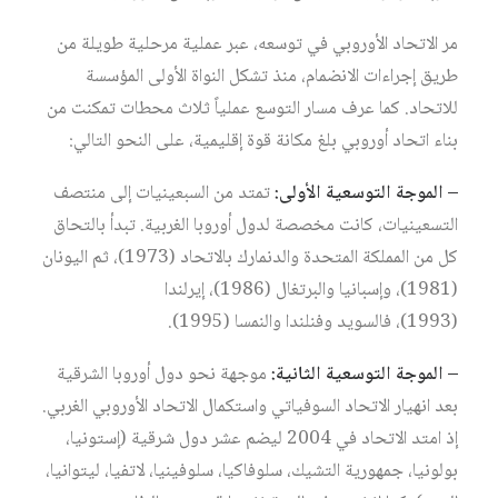
مر الاتحاد الأوروبي في توسعه، عبر عملية مرحلية طويلة من
طريق إجراءات الانضمام، منذ تشكل النواة الأولى المؤسسة
للاتحاد. كما عرف مسار التوسع عملياً ثلاث محطات تمكنت من
بناء اتحاد أوروبي بلغ مكانة قوة إقليمية، على النحو التالي:
– الموجة التوسعية الأولى:
تمتد من السبعينيات إلى منتصف
التسعينيات، كانت مخصصة لدول أوروبا الغربية. تبدأ بالتحاق
كل من المملكة المتحدة والدنمارك بالاتحاد (1973)، ثم اليونان
(1981)، وإسبانيا والبرتغال (1986)، إيرلندا
(1993)، فالسويد وفنلندا والنمسا (1995).
– الموجة التوسعية الثانية:
موجهة نحو دول أوروبا الشرقية
بعد انهيار الاتحاد السوفياتي واستكمال الاتحاد الأوروبي الغربي.
إذ امتد الاتحاد في 2004 ليضم عشر دول شرقية (إستونيا،
بولونيا، جمهورية التشيك، سلوفاكيا، سلوفينيا، لاتفيا، ليتوانيا،