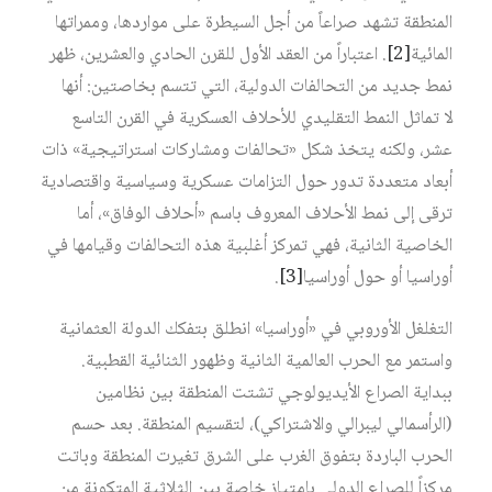
المنطقة تشهد صراعاً من أجل السيطرة على مواردها، وممراتها
المائية‏
[2]
. اعتباراً من العقد الأول للقرن الحادي والعشرين، ظهر
نمط جديد من التحالفات الدولية، التي تتسم بخاصتين: أنها
لا تماثل النمط التقليدي للأحلاف العسكرية في القرن التاسع
عشر، ولكنه يتخذ شكل «تحالفات ومشاركات استراتيجية» ذات
أبعاد متعددة تدور حول التزامات عسكرية وسياسية واقتصادية
ترقى إلى نمط الأحلاف المعروف باسم «أحلاف الوفاق»، أما
الخاصية الثانية، فهي تمركز أغلبية هذه التحالفات وقيامها في
أوراسيا أو حول أوراسيا‏
[3]
.
التغلغل الأوروبي في «أوراسيا» انطلق بتفكك الدولة العثمانية
واستمر مع الحرب العالمية الثانية وظهور الثنائية القطبية.
ببداية الصراع الأيديولوجي تشتت المنطقة بين نظامين
(الرأسمالي ليبرالي والاشتراكي)، لتقسيم المنطقة. بعد حسم
الحرب الباردة بتفوق الغرب على الشرق تغيرت المنطقة وباتت
مركزاً للصراع الدولي بامتياز خاصة بين الثلاثية المتكونة من