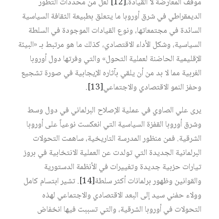
موقف المعارضة لا القيادة،‏
[12]
لعل من محددات التطور
الديمقراطي في شرق أوروبا ما يتعلق بطبيعة الثقافة السياسية
السائدة في مجتمعاتها، ونوع القيادات الموجودة في السلطة
السياسية، وشكل الأداء الاقتصادي، كذلك ما هو مرتبط بـ «البيئة
الإقليمية الحاضنة لعملية التحول» والتي وفرتها دول أوروبا
الغربية مما لا بد من أن يلقي بآثاره الإيجابية في صورة تشجيع
وحفز النمو الاقتصادي والاجتماعي‏
[13]
.
يرى علي الصاوي في عملية الإصلاح البرلماني في دول وسط
وشرق أوروبا القفزة السياسية التي انعكست نوعياً على أوروبا
الشرقية. فمن منظور المدرسة التاريخية، ساهمت التحولات
البرلمانية الجديدة التي تولدت عن العملية الانتخابية في بروز
تيارات حزبية جديدة وتغييرات في الأنظمة الدستورية
والقوانين وظهور برلمانات أكثر سلطة‏
[14]
. تشير ابتسام كامل
وولاء حفني سيد إلى البعد الاقتصادي والاجتماعي لهذه
التحولات في أوروبا الشرقية، والتي تسببت فيها انخفاض