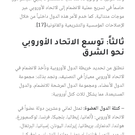
حاسماً في تسريع عملية الانضمام إلى الاتحاد الأوروبي عبر
موجات متتالية، كما خدم الأمر هذه الدول داخلياً من خلال
الإصلاحات المؤسسية والتشريعية والقانونية‏
[17]
.
ثالثاً: توسع الاتحاد الأوروبي
نحو الشرق
ننطلق من تحديد خريطة الدول الأوروبية ونأخذ الانضمام في
الاتحاد الأوروبي معياراً في التصنيف، ونجد بذلك: مجموعة
الدول الأعضاء، ومجموعة الدول المرشحة للانضمام، والدول
المستبعدة، مما يشكل ثلاث كتل أوروبية:
– كتلة الدول العضوة:
تمثل ثماني وعشرين دولة عضواً في
الاتحاد الأوروبي: (ألمانيا، إيطاليا، بلجيكا، فرنسا، لوكسمبورغ،
هولندا، الدنمارك، بريطانيا، إيرلندا، اليونان، إسبانيا، البرتغال،
السويد، النمسا، فنلندا، إستونيا، بولندا، التشيك، سلوفيكيا،