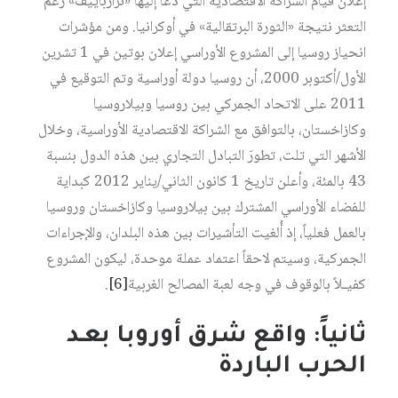
إعلان قيام الشراكة الاقتصادية التي دعا إليها «نزارباييف» رغم
التعثر نتيجة «الثورة البرتقالية» في أوكرانيا. ومن مؤشرات
انحياز روسيا إلى المشروع الأوراسي إعلان بوتين في 1 تشرين
الأول/أكتوبر 2000، أن روسيا دولة أوراسية وتم التوقيع في
2011 على الاتحاد الجمركي بين روسيا وبيلاروسيا
وكازاخستان، بالتوافق مع الشراكة الاقتصادية الأوراسية، وخلال
الأشهر التي تلت، تطورَ التبادل التجاري بين هذه الدول بنسبة
43 بالمئة، وأعلن تاريخ 1 كانون الثاني/يناير 2012 كبداية
للفضاء الأوراسي المشترك بين بيلاروسيا وكازاخستان وروسيا
بالعمل فعلياً، إذ أُلغيت التأشيرات بين هذه البلدان، والإجراءات
الجمركية، وسيتم لاحقاً اعتماد عملة موحدة، ليكون المشروع
كفيـلاً بالوقوف في وجه لعبة المصالح الغربية‏
[6]
.
ثانياً: واقع شرق أوروبا بعـد
الحرب الباردة