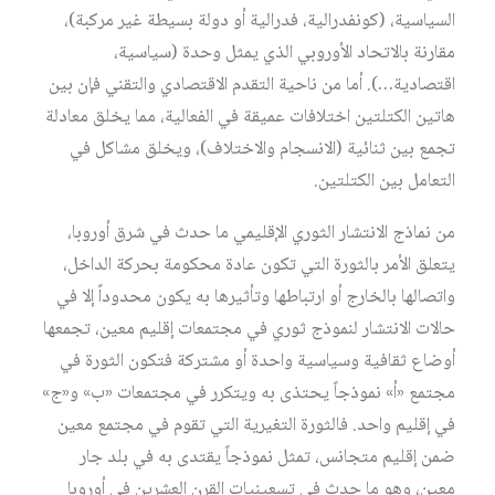
السياسية، (كونفدرالية، فدرالية أو دولة بسيطة غير مركبة)،
مقارنة بالاتحاد الأوروبي الذي يمثل وحدة (سياسية،
اقتصادية…). أما من ناحية التقدم الاقتصادي والتقني فإن بين
هاتين الكتلتين اختلافات عميقة في الفعالية، مما يخلق معادلة
تجمع بين ثنائية (الانسجام والاختلاف)، ويخلق مشاكل في
التعامل بين الكتلتين.
من نماذج الانتشار الثوري الإقليمي ما حدث في شرق أوروبا،
يتعلق الأمر بالثورة التي تكون عادة محكومة بحركة الداخل،
واتصالها بالخارج أو ارتباطها وتأثيرها به يكون محدوداً إلا في
حالات الانتشار لنموذج ثوري في مجتمعات إقليم معين، تجمعها
أوضاع ثقافية وسياسية واحدة أو مشتركة فتكون الثورة في
مجتمع «أ» نموذجاً يحتذى به ويتكرر في مجتمعات «ب» و«ج»
في إقليم واحد. فالثورة التغيرية التي تقوم في مجتمع معين
ضمن إقليم متجانس، تمثل نموذجاً يقتدى به في بلد جار
معين، وهو ما حدث في تسعينيات القرن العشرين في أوروبا