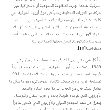
الشرقية، عندما انهارت المنظومة الشيوعية أو الاشتراكية عبر
حركة من الثورات المتتابعة زمانياً في دول أوروبا الشرقية التي
كانت تشكل حلف وارسو بقيادة الاتحاد السوفياتي سابقاً. لم
ينتصف عقد التسعينيات من القرن العشرين، إلا وكانت كل بلاد
الشرق الأوروبي قد خضعت للتجربة الثورية التي أسقطت أنظمة
شيوعية دكتاتورية، لتحل محلها أنظمة ليبرالية
ديمقراطية‏
[10]
.
بدأ كل شيء في أوروبا الشرقية منذ إسقاط جدار برلين في
1989، وتفكك جبهة أوروبا الشرقية التي كانت تجسد تهديداً
لأوروبا الغربية منذ نهاية الحرب، وتسارعت الأحداث منذ 1991
لمصلحة غرب أوروبا، بتفكك الاتحاد السوفياتي؛ وهو ما شكّل ما
يعادل نصف قرن من الحرب الباردة عصر السلام والمجد
الأوروبي، الذي لم يدم طويـلاً باندلاع حرب البلقان والبوسنة،
بمعزل عن دعم المجتمع الدولي والأوروبي الذي أضحى عاجزاً