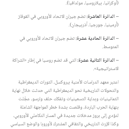
(أوكرانيا، بيلاروسيا، مولدافيا).
– الدائرة العاشرة:
تضم جيران الاتحاد الأوروبي في القوقاز
(أرمينيا، جورجيا، أذربيجان).
– الدائرة الحادية عشرة:
تضم جيران الاتحاد الأوروبي في
المتوسط.
– الدائرة الثانية عشرة:
التي قد تضم روسيا في إطار «الشراكة
الاستراتيجية».
اعتبر معهد الدراسات الأمنية ببروكسل، الثورات الديمقراطية
والتحولات التاريخية نحو الديمقراطية التي حدثت خلال نهاية
الثمانينيات وبداية التسعينيات وتفكك حلف وارسو، عجّلت
بنهاية الحرب الباردة، وقلصت بشدة خطر المواجهة الشاملة
لتؤدي إلى بروز مدخلات جديدة في المسار التكاملي الأوروبي،
وكذا الإرث التاريخي والثقافي المشترك لأوروبا والوضع السياسي