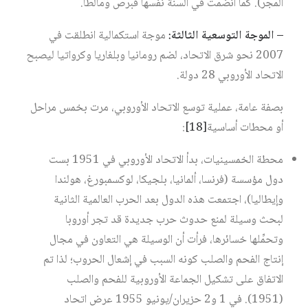
المجر). كما انضمت في السنة نفسها قبرص ومالطا.
– الموجة التوسعية الثالثة:
موجة استكمالية انطلقت في
2007 نحو شرق الاتحاد، لضم رومانيا وبلغاريا وكرواتيا ليصبح
الاتحاد الأوروبي 28 دولة.
بصفة عامة، عملية توسع الاتحاد الأوروبي، مرت بخمس مراحل
أو محطات أساسية‏
[18]
:
محطة الخمسينيات، بدأ الاتحاد الأوروبي في 1951 بست
دول مؤسسة (فرنسا، ألمانيا، بلجيكا، لوكسمبورغ، هولندا
وإيطاليا)، اجتمعت هذه الدول بعد الحرب العالمية الثانية
لبحث وسيلة لمنع حدوث حرب جديدة قد تجر أوروبا
وتحمِّلها خسائرها، فرأت أن الوسيلة هي التعاون في مجال
إنتاج الفحم والصلب كونه السبب في إشعال الحروب؛ لذا تم
الاتفاق على تشكيل الجماعة الأوروبية للفحم والصلب
(1951). في 1 و2 حزيران/يونيو 1955 عرض اتحاد