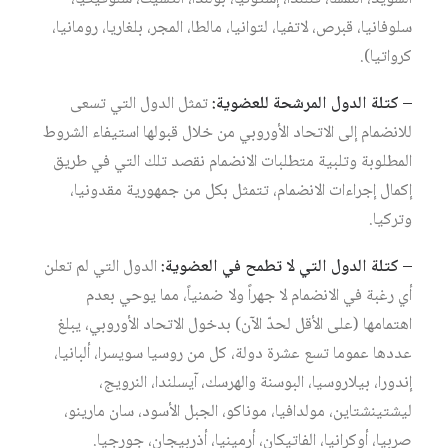
سلوفانيا، قبرص، لاتفيا، لتوانيا، مالطا، المجر، بلغاريا، رومانيا،
كرواتيا).
– كتلة الدول المرشحة للعضوية:
تمثل الدول التي تسعى
للانضمام إلى الاتحاد الأوروبي من خلال قبولها استيفاء الشروط
المطلوبة وتلبية متطلبات الانضمام نقصد تلك التي في طريق
إكمال إجراءات الانضمام، تتمثل بكل من جمهورية مقدونيا،
وتركيا.
– كتلة الدول التي لا تطمح في العضوية:
الدول التي لم تعلن
أي رغبة في الانضمام لا جهراً ولا ضمنياً، مما يوحي بعدم
اهتمامها (على الأقل لحدّ الآن) بدخول الاتحاد الأوروبي، يبلغ
عددها عموما تسع عشرة دولة، كل من روسيا سويسرا، ألبانيا،
إندورا، بيلاروسيا، البوسنة والهرسك، آيسلندا، النرويج،
ليشتينشتاين، مولدافيا، موناكو، الجبل الأسود، سان مارينو،
صربيا، أوكرانيا، الفاتيكان، أرمينيا، أذربيجان، جورجيا.