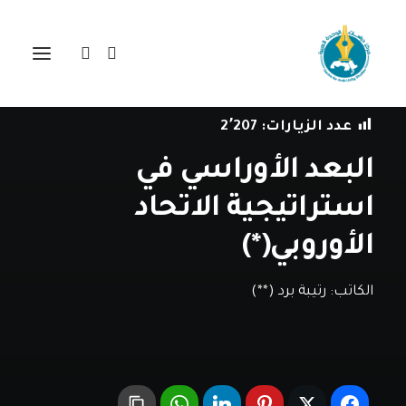
في
دراسات
•
18 فبراير، 2019
عدد الزيارات:
2٬207
البعد الأوراسي في
استراتيجية الاتحاد
الأوروبي(*)
الكاتب:
رتيبة برد (**)