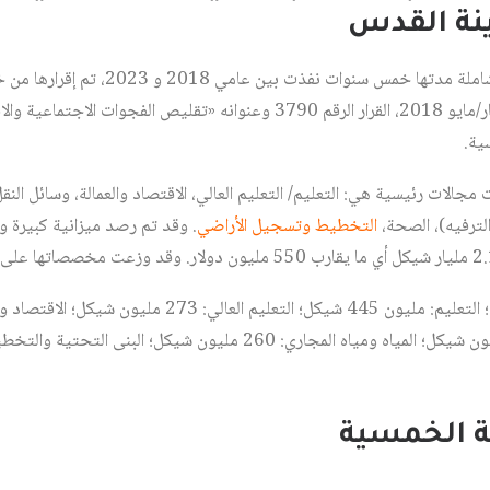
نة القدس
هذه الخطة هي خطة حكومية شاملة مدتها خمس سن
الإسرائيلي في الثالث عشر من أيار/مايو 2018، القرار الرقم 3790 وعنوانه «تقل
ية.
لات رئيسية هي: التعليم/ التعليم العالي، الاقتصاد والعمالة، وسائل الن
الترفيه)، الصحة،
التخطيط وتسجيل الأراضي
. وقد تم رصد ميزانية كبيرة وغ
طة الخمسية