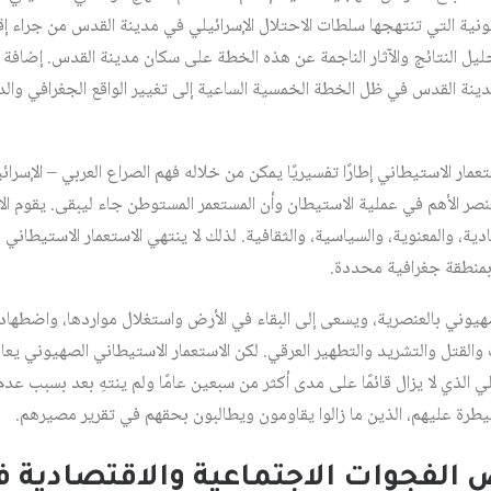
ونية التي تنتهجها سلطات الاحتلال الإسرائيلي في مدينة القدس من جراء إ
تحليل النتائج والآثار الناجمة عن هذه الخطة على سكان مدينة القدس. إضافة 
دينة القدس في ظل الخطة الخمسية الساعية إلى تغيير الواقع الجغرافي والد
تعمار الاستيطاني إطارًا تفسيريًا يمكن من خلاله فهم الصراع العربي – الإسرائ
نصر الأهم في عملية الاستيطان وأن المستعمر المستوطن جاء ليبقى. يقوم ا
المادية، والمعنوية، والسياسية، والثقافية. لذلك لا ينتهي الاستعمار الاستيطا
 بمنطقة جغرافية محددة.
هيوني بالعنصرية، ويسعى إلى البقاء في الأرض واستغلال مواردها، واضطهاد
والقتل والتشريد والتطهير العرقي. لكن الاستعمار الاستيطاني الصهيوني ي
يلي الذي لا يزال قائمًا على مدى أكثر من سبعين عامًا ولم ينتهِ بعد بسبب ع
سيطرة عليهم، الذين ما زالوا يقاومون ويطالبون بحقهم في تقرير مصيرهم.
يص الفجوات الاجتماعية والاقتصادية 