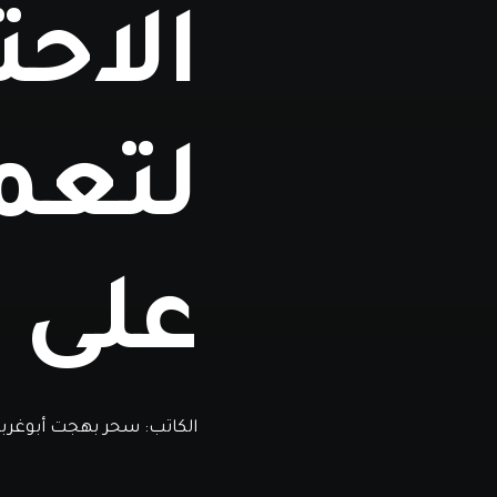
الاحت
لتعم
على 
الكاتب:
سحر بهجت أبوغربي