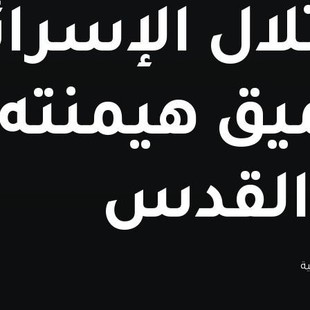
لال الإسرائ
يق هيمنته
القدس
ة