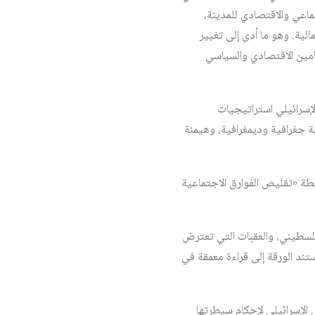
تماعي والاقتصادي للمدينة،
ة من الناحية الشمالية. وهو ما أدى إلى تغيير
امين الاقتصادي والسياسي
سرائيلي استراتيجيات
جغرافية وديمغرافية، وهيمنة
 حكومة الاحتلال الإسرائيلي في أيار/مايو 2018 تحت عنوان خطة «تقليص الفوارق الاجتماعية
لفلسطيني، والعقبات التي تعترض
ند الورقة إلى قراءة معمقة في
 الإسرائيلي لإحكام سيطرتها