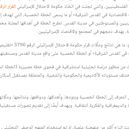
لفلسطينيين، والتي تجلت في اتخاذ حكومة الاحتلال الإسرائيلي
القرار الرقم 90
ية الاقتصادية في القدس الشرقية» أو ما يسمى الخطة الخمسية، التي تهدف إ
ينيين والمستوطنين في مدينة القدس. تطرح الخطة في أهدافها المعلنة مخططا
، بهدف دمجهم في المجتمع والاقتصاد الإسرائيليين.
يقودنا هذا إلى تساؤل رئيسي هو: ما 
ية في القدس الشرقية» أو الخطة الخمسية على واقع مدينة القدس ومستقبلها
حث من منظور دراسة تحليلية استشرافية في فحوى خطة مصيرية (الخطة ال
تلف مستوياته الأكاديمية والحكومية والشعبية، والمتعلقة بمستقبل السكان
لتعرف إلى الخطة الخمسية وبنودها، وأهدافها، ودوافعها، ونتائجها، ومآلات
 والديمغرافية والفكرية الثقافية. ويهدف أيضًا إلى تقديم تصورات مستقبلي
ث اتباع أكثر من منهجية علمية، إذ تم استخدام المنهج الوصفي التحليلي