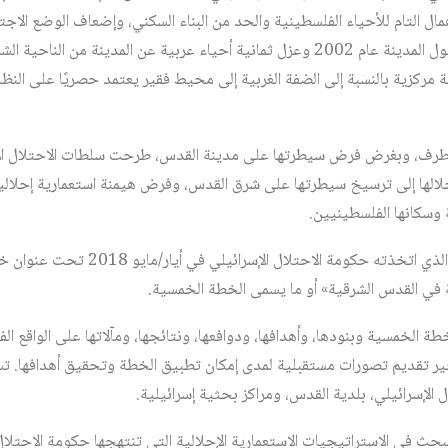
همال التام للأحياء الفلسطينية والحد من البناء السكني، وإضعاف الوضع الاج
فضلًا عن تشييد الجدار العازل حول المدينة عام 2002 وعزل ثمانية أحياء عربية عن المدين
 مركزية بالنسبة إلى الضفة الغربية إلى محيط فقير يعتمد حصريًا على النظ
طرف، وبغرض فرض سيطرتها على مدينة القدس، طرحت سلطات الاحتلال الإ
ا إلى ترسيخ سيطرتها على شرق القدس، وفرض هيمنة استعمارية إحلالية 
 وسكانها الفلسطينيين.
كانت آخر هذه المخططات القرار الذي اتخذته
ة في القدس الشرقية» أو ما يسمى الخطة الخمسية.
ة الخمسية وبنودها، وأهدافها، ودوافعها، ونتائجها، ومآلاتها على الواقع ا
ير تقديم تصورات مستقبلية لمدى إمكان تطبيق الخطة وتحقيق أهدافها. تست
الإسرائيلي، بلدية القدس، ومراكز بحثية إسرائيلية.
بحث في الاستراتيجيات الاستعمارية الإحلالية التي تنتهجها حكومة الاحتلال