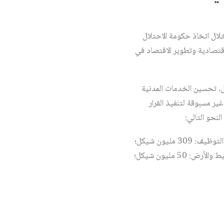
وات نفذت بين عامي 2018 و 2023، تم إقرارها من خلال اتخاذ حكومة الاحتلال
يص الفجوات الاجتماعية والاقتصادية وتطوير الاقتصاد في
قل، تحسين الخدمات المدنية
ير مسبوقة لتنفيذ القرار
وسائل النقل: 585 مليون شيكل؛ التعليم: مليون 445 شيكل؛ التعليم العالي: 273 مليون شيكل؛ الاقتصاد والتوظيف: 309 مليون شيكل؛
جودة الحياة والترفيه: 136 مليون شيكل؛ المياه ومياه المجاري: 260 مليون شيكل؛ البنى التحتية والتخطيط والأرض: 50 مليون شيكل؛