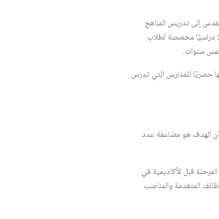
لقدس إلى تدريس المناهج
لطلاب الفلسطينيين من إتقان اللغة العبرية؛ ومن أجل تحقيق ذلك سيتم بناء 660 فصلًا دراسيًا مخصصة لطلاب
 خمس سنوات.
استثمار في مجال التعليم 445 مليون شيكل، تم تخصيص 43.4 بالمئة منها حصريًا للمدارس التي تدرس
كان الهدف هو مضاعفة عدد
لمرحلة قبل الأكاديمية في
ظائف المتقدمة والمناصب