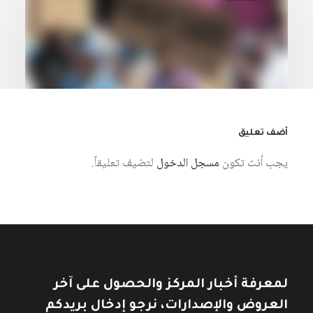
أضف تعليق
يجب أنت تكون
مسجل الدخول
لتضيف تعليقاً.
27 يوليو، 2026
الديون والاستدامة المالية في أفريقيا:
الواقع والمآلات في عالم مأزوم
كتبه مركز دراسات الوحدة العربية
لمعرفة أخبار المركز والحصول على آخر
العروض والإصدارات، نرجو إدخال بريدكم