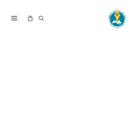
في
مقالات
•
21 يناير، 2026
عدد الزيارات:
677
إعادة إعمار سورية بين
الفرص والتحديات
الكاتب:
سعد الدالاتي
DOI:
https://doi.org/10.65506/30110