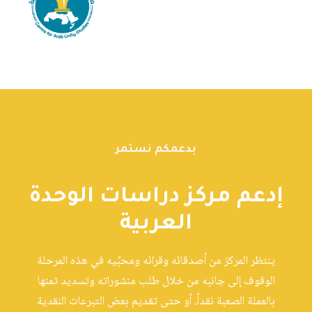
بدعمكم نستمر
إدعم مركز دراسات الوحدة
العربية
ينتظر المركز من أصدقائه وقرائه ومحبِّيه في هذه المرحلة
الوقوف إلى جانبه من خلال طلب منشوراته وتسديد ثمنها
بالعملة الصعبة نقداً، أو حتى تقديم بعض التبرعات النقدية