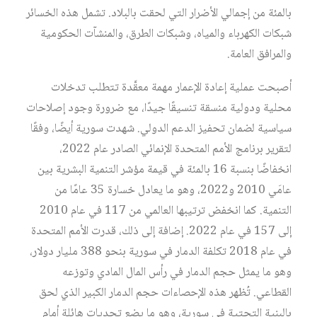
بالمئة من إجمالي الأضرار التي لحقت بالبلاد. تشمل هذه الخسائر
شبكات الكهرباء والمياه، وشبكات الطرق، والمنشآت الحكومية
والمرافق العامة.
أصبحت عملية إعادة الإعمار مهمة معقَّدة تتطلب تدخلات
محلية ودولية منسقة تنسيقًا جيدًا، مع ضرورة وجود إصلاحات
سياسية لضمان تحفيز الدعم الدولي. شهدت سورية أيضًا، وفقًا
لتقرير برنامج الأمم المتحدة الإنمائي الصادر عام 2022،
انخفاضًا بنسبة 16 بالمئة في قيمة مؤشر التنمية البشرية بين
عامَي 2010 و2022، وهو ما يعادل خسارة 35 عامًا من
التنمية. كما انخفض ترتيبها العالمي من 117 في عام 2010
إلى 157 في عام 2022. إضافة إلى ذلك، قدرت الأمم المتحدة
في عام 2018 تكلفة الدمار في سورية بنحو 388 مليار دولار،
وهو ما يمثل حجم الدمار في رأس المال المادي وتوزعه
القطاعي. تُظهر هذه الإحصاءات حجم الدمار الكبير الذي لحق
بالبنية التحتية في سورية، وهو ما يضع تحديات هائلة أمام