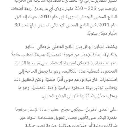
تشير التقديرات إلى أن الخسائر الاقتصادية الناتجة من الحرب
راوحت بين 226 – 250 مليار دولار، أي ما يعادل أربعة أضعاف
الناتج المحلي الإجمالي لسورية في عام 2010، حيث إنه قبل
عام 2011، كان الناتج المحلي الإجمالي السوري يبلغ نحو 60
مليار دولار سنويًا.
يكشف التباين الهائل بين الناتج المحلي الإجمالي السابق
وتكاليف إعادة الإعمار عن فجوة اقتصادية عميقة تتطلب حلولًا
غير تقليدية. إذ لا يمكن لسورية الاعتماد على مواردها الذاتية
المحدودة لتغطية هذه التكاليف، وهو ما يجعل الحاجة إلى
استثمارات خارجية ودعم دولي أمرًا حتميًا. ولكن تحقيق ذلك
يتطلب توفير بيئة مستقرة سياسيًا وآمنة اقتصاديًا، وهو ما
يمثل تحدِّيًا إضافيًا بالنظر إلى الوضع الحالي.
على المدى الطويل، سيكون نجاح عملية إعادة الإعمار مرهونًا
بقدرة البلاد على تأمين مصادر تمويل مستدامة، سواء عبر
شراكات دولية أو إصلاحات هيكلية جذرية تعيد هيكلة