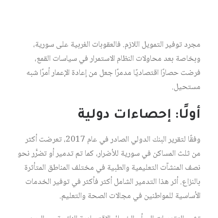
الثقة المحلية والدولية. وفي ظل أزمة اقتصادية خانقة،
وانخفاض قيمة الليرة السورية، وصعوبة الوصول إلى الأسواق
العالمية بسبب العقوبات، تصبح التحديات الاقتصادية أكبر من
مجرد توفير التمويل اللازم. فالعقوبات الغربية على سورية،
وبخاصة بعد محاولات النظام الاستمرار في سياسات القمع،
فرضت حصارًا اقتصاديًا مدمرًا جعل من إعادة الإعمار أمرًا شبه
مستحيل.
أولًا: إحصاءات دولية
وفقًا لتقرير البنك الدولي الصادر في عام 2017، تعرضت أكثر
من ثلث المساكن في سورية للأضرار، كما تم تدمير أو تضرًّر نحو
نصف المنشآت التعليمية والطبية في مختلف المناطق المتأثرة
بالنزاع. أثر هذا التدمير الشامل أكثر فأكثر في توفير الخدمات
الأساسية للمواطنين في مجالات الصحة والتعليم.