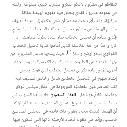
تتقاطَع في مشرُوع لاكلاَوْ الفكريّ مشاربُ كثيرةٌ متنوِّعَة؛ ولكنه
في عمومه مشروعٌ نقديّ يحتل فيه مفهوم الهيمنة مكانة
مركزيّة، وقد رأى باحثٌ مُعاصرٌ أنّ سَعيَ لاكلاَوْ إلى إعادَة تَعريف
مفهوم الهيمنَة من منظور تحليل الخطاب قد جعله يَنفرِدُ بسَبْقٍ
فِكريّ مفاده أنّ تَحليل الخطاب صار عنده نظريّةً سيَاسيّة، إذ
كان واحدًا من أهمّ الفلاسفة الذين أعادوا كتابة تحليل الخطاب
[5]
الفوكويّ بنحو أوسَع وأشمل‏
، حيث يستهدف من المشروع، من
جهة، الابتعاد من الأطروحات الماركسيّة الكلاسيكيّة؛ ومن جهة
أخرى، يَرُوم إعادة تكوين تحليل الخطاب لدى فوكو بغرض
إنشاء منهج في التَحليل الخطابيّ شامل وخَالص تُستَبعَد فيه
تلك العناصر غير الخطابيّة الموجودة في أعمَال ميشيل فُوكو.
وما دام الكلامُ ههنا على
العقل
الشعبويّ،
فلا يسعنا الإسهاب في
بسط تفاصيل هذا المشروع النقديّ الجديد. حسبنا هنا أن نؤكد
أنّ الهيمنة ليست مجرد مَقولَةٍ ذات فائدة في التحليل السياسيّ
فحسب، وإنّما هي مقولة تُحَدد الأرضيّة ذاتها التي تتكون فيها