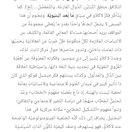
التكافؤ، منطق التَّبَايُن، الدَّوال الفَارغَة، والتَّمَفصُل… إلخ). كما
يَتَأطّر فِكرُ لاَكلاَو في سِيَاقِ
مَا بَعد البنيَويّة
. ومعلوم أن هذا
المسمى لا يشمل اتجاهًا واحدًا بقدر ما يُغطي مجموعَةً من
المَواقف يريد أصحابها مساءلة المعاني القائمَة، والكشف عن
الالتباسات الملازمة لكلّ مَنظُومَةٍ ظلّ ضربٌ من العقلانيّة يَحسَبُها
ذات تماسك داخليٍّ، وتدور عناصرها حول مَركز ثابت. لذلك
وجدنا لاكلاَو يُشير إلى دي سوسير، وفكرته المَعرُوفَة عن أهمّيّة
الفُرُوق اللغويّة في تحديد بنية اللغة ذاتِهَا، واعتِبَاطيّة العَلاقَة
بينَ الدَّال والمَدلُول. وكذلك يستلهم فكر ميشيل فوكو الذي كانَ
ذا تأثيرٍ كبير في مَيدَان العُلوم الاجتماعية والانسانيّات بعامّة
لحقبَة ليست بالهيّنة، إذ ذَاعَ بفَضلِه مَفهُومُ «الخطاب» وعُدّ
تَحليلُ الخِطَاب مَنهَجًا في دراسة التّغير الاجتماعيّ والثقافيّ؛
وتبوأ مفهوم «التّشكيل الخطابِيّ» مكانة مركزية في هذا
التحليل. يضاف إلى ذلك كُلّه الخلفية الفينومنولوجيّة الوَاضِحة
عند لاكلاَوْ، فهو يَستَهدِف وَصفَ كيفيّة تَكوُّن الذاتِ السّياسيّة