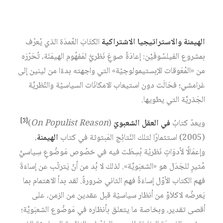
[1]
Socialist Strategy
)‏
، وحين صدر قبل أسابيع فقط كتاب
[2]
موف
في السياسيّ
(
On the Political
)‏
. ويُعَد كتابُ
الهيمنة
والاستراتيجيا
الاشتراكية
الكتَابَ العُمدَة الذي يُعرّف
بمشروع الفيلسُوفَيْن: إعادَةُ صوغٍ نَظريَّ لمَفهُوم الهيمَنَة، تُحَرّرَه
من «المُعَوقات الإبستيمولوجيّة» التي واجهته بدءًا من لينين إلى
غرامشي؛ فحَالَت دون استيعاب الامكانَات السياسيّة والنّظريَّة
الجَذريَّة التي يطويها.
[3]
ويعدّ كتابُ
في
العقل الشعبويّ
(
On Populist Reason
)‏
(2005) استثمارًا لتلك النّتائِج المَبثوثة في كتاب
الهيمنة
،
وإعمَالًا لأدوَاتٍ نَظريّة بُسِطَت فيه في خصُوص مَوضُوعٍ سِياسيٍّ
مُثيرٍ للجَدَل هو «الشعبَويَّة». لذلك لا بُد من أنّ يَترتّب عن إساءَةَ
فهم الكتاب الأوّل إساءَةُ فهم الثاني ضرورةً. لقد بدأ الاهتمام بما
يَعرضُه لاكلاَوْ من أنظار سياسيّة قبل عقدين من الزمن، على
أقصى تقدير، وبخاصة ما يتعلق بأنظاره في مَوضُوع الشعبَويَّة؛