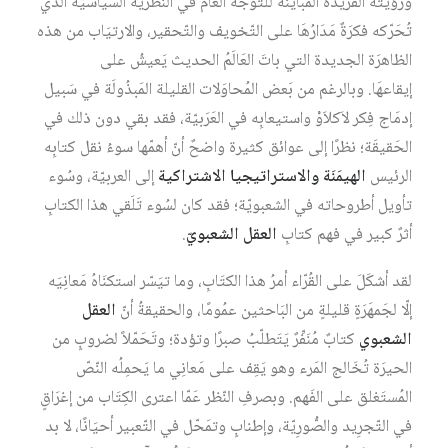
ورؤيته الفريدَة المبَاينَة للتوجه العامّ في النظرية السياسيّة الذي
تُحَرّكه فكرَةٌ مَدَارُهَا على التّخويف والتّحقير، والارتيَاب من هذه
الظاهرَة الجديدة التي باتَ العَالَمُ الحديث يَعيشُ على
إيقاعهَا. وبالرغم من بَعض المُحاوَلات القليلة المَبذُولَة في سَبيل
إدمَاج فِكر لاَكلاَوْ واستيعابِه في العَرَبيّة، فقد بقي دون ذلك في
الحَقيقَة؛ نظرًا إلى عوائق كثيرة واضحٌ أنّ أهمّها سوءُ نقل كتابِه
الرئيس
الهيمَنَة
والاستراتيجيا
الاشتراكية
إلى العربيّة، وسُوء
تأويل أطروحاته في الشعبويّة؛ فقد كان لسُوء تَلَقي هذا الكتابِ
أثرٌ كبير في فهم كتابِ
العقل الشعبويّ
.
لقد أشكَلَ على القُرّاء أمرُ هذا الكتَابِ، وما تيَسّر استكنَاهُ مَعانِيَه
إلّا لجَمهَرَةٍ قليلةٍ من البَاحثين عمُومًا، والحقيقةُ أنّ
العقل
الشعبوي
كتابٌ مُنَفِّرٌ يَتَطلّبُ صبرًا وتؤدة؛ وتَحَمّلاً لضروبٍ من
الحيرَة تُخَالج المَرء وهو يَقِف على مَعانِي ما يَحمِلُه النّصّ
المُستَغلق على الفَهم. وبصرفِ النّظر عَمّا اعترى الكِتَاب من إغرَاقٍ
في التّجرِيد والصُّورِيّة، وإطنابٍ وتمَحّل في التّعبير أحيَانًا، لا بد