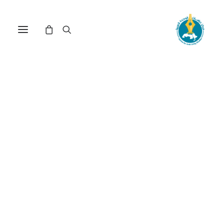
في
مراجعة اصدارات
•
19 ديسمبر، 2025
عدد الزيارات:
513
إرنستو لاكلاو: نَحو تأصيل
فلسفيّ لمفهوم
الشعبَويّة
DOI:
https://doi.org/10.65506/231219