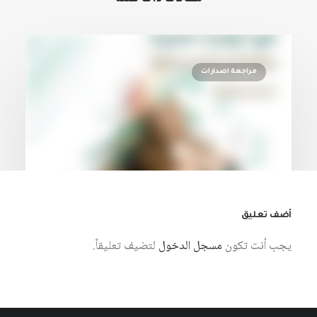
مراجعة اصدارات
أضف تعليق
يجب أنت تكون
مسجل الدخول
لتضيف تعليقاً.
7 أغسطس، 2026
التاريخ والمتخيل السردي في الرواية
العربية: دراسة في نماذج مختارة