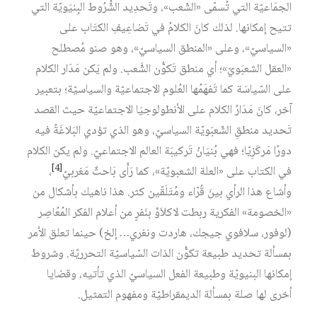
الجمَاعيّة التي تُسمّى «الشّعب»، وتَحدِيد الشُّرُوط البِنيَويّة التي
تتيح إمكانها. لذلك كانَ الكلامُ في تَضاعِيفِ الكتَاب على
«السياسيّ»، وعلى «المنطق السياسيّ»، وهو صنو مُصطلح
«العقل الشعبَويّ»؛ أي منطق تَكوُّن الشَّعب. ولم يَكن مَدَار الكلام
على السّياسَة كما تَفهَمُها العُلوم الاجتماعيّة والسياسيّة؛ بتعبير
آخر، كانَ مَدَارُ الكلام على الأنطولوجيَا الاجتماعيّة حيث القصد
تَحديد منطقِ الشّعبَويّة السياسيّ، وهو الذي تؤدي البَلاغَةُ فيه
دورًا مَركَزِيّا؛ فهي بُنيَانُ تَركيبَة العالم الاجتماعيّ. ولم يكن الكلام
[4]
في الكتاب على «العلة الشعبويّة»، كما رَأَى بَاحثٌ مَغربيّ‏
،
وأشاع هذا الرأي بينَ قُرّاء ومُتَلَقّين كثر. هذا ناهيك بأشكال من
«الخصومة» الفكرية ربطت لاكلاَوْ بنَفرٍ من أعلام الفكر المُعُاصِر
(لوفور، سلافوي جيجك، هاردت ونغري… إلخ) حينما تعلق الأمر
بمسألة تحديد طبيعة تكوُّن الذات السّياسيّة التحرريّة. وشروط
إمكانها البنيويّة وطبيعة الفعل السياسيّ الذي تأتيه، وقضايا
أخرى لها صلة بمسألة الديمقراطيّة ومفهوم التمثيل.