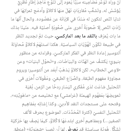
أنّ وراءَ تَوَعُّر مَضامِينه سبَبًا يَعود إلى تَنَوُّعِ مَآخِذِ إطارٍ نَظرِيٍّ
يُؤسِّسُ له، وتَشعُّبِ مُقاربَاتٍ نَهَلَ منهَا لاكلاَوْ وأدمَج ثمراتِهَا في
ثنايَا النّص لتكون له سَنَدًا في الإبَانَة عن مَقصُوده. والحال أنّها ما
زَادَتِ النّص إلا صُعوبَةً أخرى على صُعُوبَةٍ أصليّة فيه. عنَينَا بذلك
ما بات يُعرَف
بالنّقد
ما بعد الماركسيّ،
حيث تمّ تجديد النّظر
في طبيعة تَكَوّن الهُوّيّاتِ السياسيّة. هكذا استلهَمَ لاكلاَوْ مُحاوَلةَ
ألتوسير إعادة النظر في الفكر الماركسيّ، وقراءته من منظور
بنيويّ؛ يَكشفُ عن الهَنّات والبيَاضَات، و«تَحوّل البنيَات» وعن
«لاوعي الخطاب»، لكن لاكلاَوْ يَذهَبُ أبعَد من ألتوسير؛ ويروم
مجاوزة مفهوم الطبَقة، والصِّرَاع الطبقيّ، ومَقُولاَت أُخرَى في
التّحليل شاعَت لدَى مُفَكري اليَسَار ردحًا من الزمن، بُغيَة
تَعويضِهَا بمَفهُوم الهيمنَة (غرامشي) مع تخليصه من «ماهَوِيَّتِه»،
وفتحه على مستجدات النقد الأدبيّ، وكذا إغنائِه بمَفاهِيم
التّحليل النفسيّ (كثرة المُحَدِّدَات، الموضوع بحرف الألف
الصغير…) وبمفاهيم أخرى ابتَدعَهَا لاكْلاَوْ، كيمَا يَصِفَ بها حَرَكيّة
تَشَكُّل هُويّة سياسيّة قد
يَعرِضُ
لها أن تَصِيرَ «شعبَويَّة» (منطق