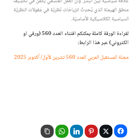
علاقة سياسيّة بين البَشر. وأن العمل الفلسفي يَكمُن في تَكشِيف
منطق الهيمنَة الذي يُحدِثُ انزياحَات نَظريّة في مَقولاَت النظريّة
السياسية الكلاسيكية الأساسيّة.
لقراءة الورقة كاملة يمكنكم اقتناء العدد 560 (ورقي او
الكتروني) عبر هذا الرابط:
مجلة المستقبل العربي العدد 560 تشرين الأول/ أكتوبر 2025