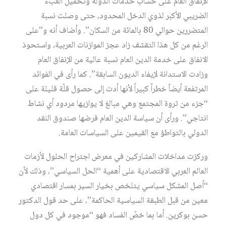
الإنفاق العام على حساب خدمات الدولة وتحميل العبء
الضريبي الأكبر لذوي الدخل المحدود، حتى وصلت نسبة
المتضررين حوالي 80 بالمائة من السكان”. وأضاف أنه و”على
الرغم من كل هذا التقشف زاد عجز الموازنات العربية، واستحوذ
الانفاق على خدمة الدين العام نسبة عالية من الإنفاق العام
وزادت الاستدانة لإيفاء الديون السابقة”. كما رأى في الفوائد
المرتفعة أيضاً خطراً كبيراً لأنها أدت إلى حصول قلّة قليلة على
“جزء من ثروة المجتمع وهي مبالغ لا يوازيها مردود أي نشاط
انتاجي”. ورأى أن سياسة الدين العام فرضها صندوق النقد
الدولي بالتواطؤ مع القيمين على السياسات العامة.
وركزت مداخلات المشاركين في معرض اجتراح الحلول لأزمات
العالم العربي الاقتصادية على أهمية “الحل السياسي”، وذلك لأن
“أصل المشكل سياسي يتلخص بخيار السير بمسار اقتصادي
معين من قبل الطبقة السياسية الحاكمة”، على حد قول الدكتور
حسن بوكرين. أما بما خصّ الفساد فهو “موجود في كل دول