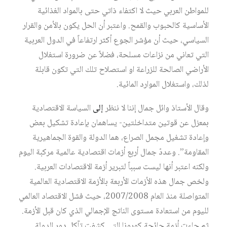
للمواطن العربي حيث لا اكتفاء ذاتي حتى بالمواد الغذائية
الأساسية كالحبوب والقمح. واعتبر أن الحل يكون بالأمن والقرار
السياسي، حيث أن مؤشر الجوع أكثر ارتفاعاً في الدول العربية
التي تعاني من نزاعات مسلحة، فضلاً عن ضرورة استغلال
الأراضي الصالحة للزراعة او استصلاح تلك التي تكون قابلة
لذلك، واستغلال الموارد المائية.
وقال الأستاذ وائل جمال إننا لا ننظر
إلى
السياسة الاقتصادية
بمعزل عن قوتين متداخلتين- يساهمان بإعادة تشكيل بعض
وإعادة تشغيل مجمل الصراع، هما الدولة والقوة الجماهيرية
المقاومة”. وعددّ جمال أربع أزمات اقتصادية عالمية مركبة اليوم
ولكنه اعتبر أنها ليست سبباً لتبرير أزمة الاقتصادات العربية.
ولخص جمال هذه الأزمات الأربعة بالأزمة الاقتصادية العالمية
المتواصلة منذ العام 2007/2008، حيث فشل الاقتصاد العالمي
لليوم من استعادة مستوى الناتج الإجمالي الذي كان قبل الأزمة.
ثم جاءت أزمة جائحة كورونا التي كشفت تآكل دور الدولة