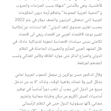
الأطلسية، وهي بالأساس “منهكة بسبب الصراعات والحروب
و”التنمية العربية الممنوعة” وتفاقم أزمة ديون الحكومات
العربية التي تتخطى الترليون والنصف دولار في عام 2022
بحسب تقارير صندوق النقد الدولي”. كما تساءلت عن إمكانية
تغيير توجه الاقتصاد العربي من اقتصاد ريعي الى اقتصاد
تكاملي يتبنى سياسات اقتصادية تنموية اشتراكية عادلة، في
ظل المشهد العربي المتأزم والتغييرات الحاصلة في النظام
الدولي والصراع الدائر على موارد الطاقة والأمن الغذائي ونسب
التضخم المرتفعة.
وقال الدكتور حسن بوكرين إن مجمل الشعوب العربية تعاني
بشكل كبير ولا تمتلك رفاهية الوقت، ولذلك “لا بد من تدخل
سريع من الدول التي يجب أن تلعب دوراً أساسياً في توفير
أساسيات العيش الكريم من سكن وطبابة مجانية وتعليم
مجاني، لأنها مسؤولية الدول حتى في النظام الرأسمالي
المحض”، على حد تعبيره. ورأى بوكرين في “الاستدانة”