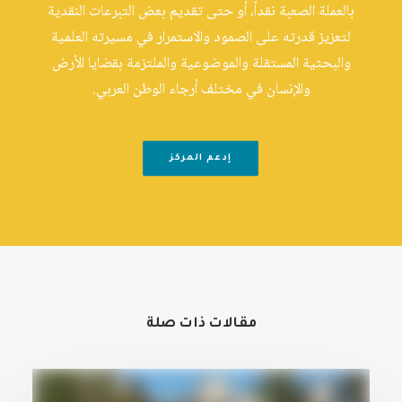
بالعملة الصعبة نقداً، أو حتى تقديم بعض التبرعات النقدية
لتعزيز قدرته على الصمود والاستمرار في مسيرته العلمية
والبحثية المستقلة والموضوعية والملتزمة بقضايا الأرض
والإنسان في مختلف أرجاء الوطن العربي.
إدعم المركز
مقالات ذات صلة