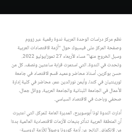
نظم مركز دراسات الوحدة العربية ندوة رقمية عبر زووم
وصفحة المركز على فيسبوك حول “أزمة الاقتصادات العربية
وسبل الخروج منها” مساء الأربعاء 27 تموز/يوليو 2022.
وتحدث في الندوة، التي استمرت قرابة ساعتين ونصف، كل من
حسن بوكرين، أستاذ محاضر وعميد قسم الاقتصاد في جامعة
لورينتيان في كندا، وأيمن نورالدين عمر، محاضر في كلية إدارة
الأعمال في الجامعة اللبنانية والجامعة العربية، ووائل جمال،
صحفي وباحث في الاقتصاد السياسي.
أدارت الندوة لونا أبوسويرح، المديرة العامة للمركز، التي اعتبرت
أن المنطقة العربية تتأثر بتبعات الأزمات الاقتصادية العالمية بدءًا
من الانكماش الناتج عن أزمة كورونا وصولاً للأزمة الروسية-