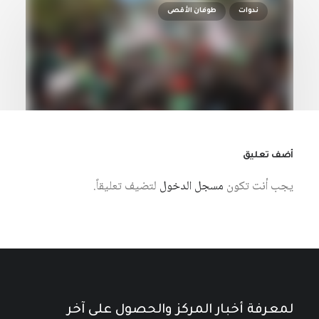
ندوات
طوفان الأقصى
أضف تعليق
يجب أنت تكون
مسجل الدخول
لتضيف تعليقاً.
14 مايو، 2024
طوفان الأقصى وتداعياتها على المشهد
العربي
كتبه مركز دراسات الوحدة العربية
لمعرفة أخبار المركز والحصول على آخر