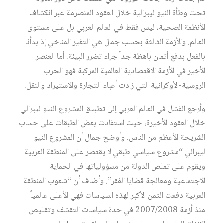
تحت وطأة النيو ليبرالية خلال العقود المنصرمة عبر انكشاف
الأنظمة الصحية، ليس فقط في العالم العربي بل على مستوى
العالم. والأزمة الثالثة بحسب جمال هي التغير المناخي إذ بدأنا
بالفعل بدفع أثمان باهظة جداً جراء تضرر البيئة. أما العنصر
الأخير في الأزمة الاقتصادية العالمية المركبة فهو الحرب
الروسية-الأوكرانية التي زادت أعباء التجارة والاستيراد والنقل.
وأرجع الفشل في العالم العربي إلى تطبيق المشروع النيو ليبرالي
خلال العقود الأخيرة، حيث استفادت بعض الطبقات على حساب
الشريحة الأعظم من الناس. وأوضح جمال أن المشروع النيو
ليبرالي “مشروع سياسي طبقي لا يقتصر على المنطقة العربية
ويقوم على تملص الدولة من مسؤولياتها في الحماية
الاجتماعية ومعالجة قضايا الفقر”. وأضاف أن “شعوب المنطقة
العربية دفعت الثمن الأكبر لهذه السياسات فهي الأعلى عالمياً
منذ أزمة 2007/2008 في حدة سياسات التقشف وتقليص