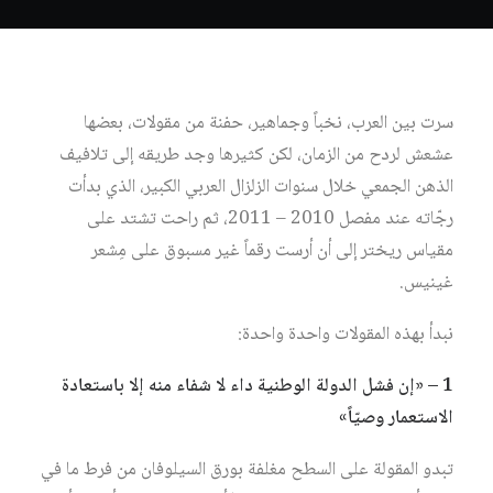
سرت بين العرب، نخباً وجماهير، حفنة من مقولات، بعضها
عشعش لردح من الزمان، لكن كثيرها وجد طريقه إلى تلافيف
الذهن الجمعي خلال سنوات الزلزال العربي الكبير، الذي بدأت
رجّاته عند مفصل 2010 – 2011، ثم راحت تشتد على
مقياس ريختر إلى أن أرست رقماً غير مسبوق على مِشعر
غينيس.
نبدأ بهذه المقولات واحدة واحدة:
1 – «إن فشل الدولة الوطنية داء لا شفاء منه إلا باستعادة
الاستعمار وصيّاً»
تبدو المقولة على السطح مغلفة بورق السيلوفان من فرط ما في