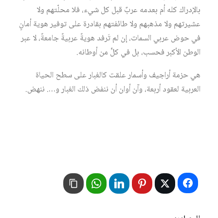
بالإدراك كله أم بعدمه عربٌ قبل كل شيء، فلا محلّتهم ولا
عشيرتهم ولا مذهبهم ولا طائفتهم بقادرة على توفير هوية أمانٍ
في حوض عربي السمات، إن لم تَرفد هويةً عربيةً جامعةً، لا عبر
الوطن الأكبر فحسب، بل في كلٍّ من أوطانه.
هي حزمة أراجيف وأسمار علقت كالغبار على سطح الحياة
العربية لعقود أربعة، وآن أوان أن ننفض ذلك الغبار و…. ننهض.