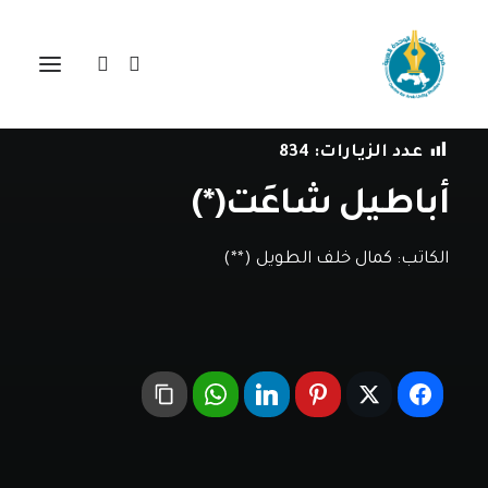
في
مقالات
•
1 أغسطس، 2015
عدد الزيارات:
834
أباطيل شاعَت(*)
الكاتب:
كمال خلف الطويل (**)