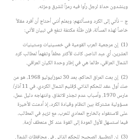
وينشدون حداءً لرجل رأوا فيه رمزاً للشرق وعزته.
ج – نأتي إلى الكرد ومسألتهم: وبعلم أنني أحتاج أن أفرد مقالاً
خاصاً لهذه المسألة، فإن طلّة مكثفة تنفع في تبيان الآتي:
(1) إن مرجعية العرب القومية في خمسينيات وستينيات
العشرين، أي عبد الناصر، كانت الأكثر عطفاً وتفهماً لمطالب كرد
الشمال العراقي، طالما هي في إطار وحدة الكيان العراقي.
(2) إن بعث العراق الحاكم، بعد 30 تموز/يوليو 1968، هو من
صك أول عقد للحكم الذاتي لإقليم الشمال الكردي، في 11 آذار/
مارس 1970. وأسباب عدم تجذر الاتفاق، وانتهاجه دليل عمل،
مسؤولية مشتركة بين النظام وقيادة الكرد، إذ أدمنت الأخيرة
على الاستقواء بالخارج المعادي للعرب، مع تزيدٍ في المطالب،
فيما استسهل الأول العودة إلى القوة عند كل منعطف أزمة.
(3) إن التطبيق الصحيح للحكم الذاتي في محافظات الشمال