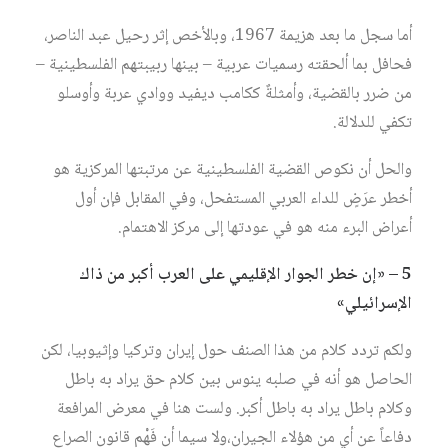
أما سجل ما بعد هزيمة 1967، وبالأخص إثر رحيل عبد الناصر،
فحافل بما ألحقته رسميات عربية – بينها ربيبتهم الفلسطينية –
من ضرر بالقضية، وأمثلةٌ ككامب ديفيد ووادي عربة وأوسلو
تكفي للدلالة.
والحل أن نكوص القضية الفلسطينية عن مرتبتها المركزية هو
أخطر عرَضٍ للداء العربي المستفحل، وفي المقابل فإن أول
أعراض البرء منه هو في عودتها إلى مركز الاهتمام.
5 – «إن خطر الجوار الإقليمي على العرب أكبر من ذاك
الإسرائيلي»
ولكم تردد كلام من هذا الصنف حول إيران وتركيا وإثيوبيا، لكن
الحاصل هو أنه في صلبه ينوس بين كلام حق يراد به باطل
وكلام باطل يراد به باطل أكبر. ولست هنا في معرض المرافعة
دفاعاً عن أي من هؤلاء الجيران،ولا سيما أن فَهْم قانون الصراع