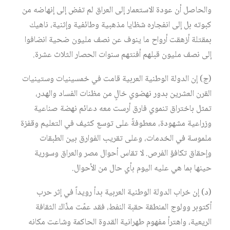
والحاصل أن عودة الاستعمار إلى العراق لم تفض إلى إنهاضه من
كبوته بل إلى انفجاره شظايا مذهبية وطائفية وإثنية، ناهيك
بمقتلة أزهقت أرواح ما ينوف عن نصف مليون ضحية انضافوا
إلى نصف مليون قبلهم أفنتهم سنوات الحصار الثلاث عشرة.
(ج) إن الدولة الوطنية العربية قامت في خمسينيات وستينيات
القرن العشرين بدور نهضوي خالٍ من مظنات الفساد والهدر،
تمثل باختراق تنموي فارق أرست معه دعائم نهضة صناعية
وزراعية مشهودة، معطوفةً على توسع كثيف في التعليم وقفزة
ملموسة في الخدمات، وعلى تقريب الفوارق بين الطبقات
وإحقاق تكافؤ الفرص. لا تقاس أحوال مصر والعراق وسورية
حينها بما هي عليه اليوم بأي حال من الأحوال.
(د) إن خراب الدولة الوطنية العربية بدأ رويداً في إثر حرب
أكتوبر وولوج المنطقة حقبة النفط، فقد عمّت مذّاك الثقافة
الريعية، واهترأ مفهوم طهرانية القدوة الحاكمة وشاعت مكانه