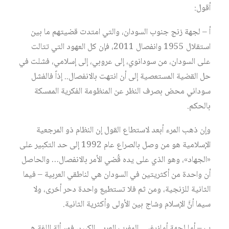
أقول:
أ – لجهة زنج جنوب السودان، والتي امتدت قضيتهم ما بين
استقلال 1955 وانفصال 2011، فإن كل العهود التي تتالت
على السودان، من سودانوي، إلى عروبي، إلى إسلامي، فشلت في
حل القضية المستعصية إلى أن انتهت بالانفصال.. إذاً فالفشل
سوداني محض بصرف النظر عن المنظومة الفكرية الممسكة
بالحكم.
وإن ذهب المرء أبعد لاستطاع القول إن النظام ذو المرجعية
الإسلامية هو من وصل بالصراع عام 1992 إلى حد التكبير على
«الجهاد»، وهو الذي على يده قُضي الأمر بالانفصال… والحاصل
أن واحدة من أكثريتين في السودان هي لناطقي العربية – فيما
الثانية للزنجية، ومن ثم فلا تستطيع واحدة دحر أخرى، ولا
سيما أنَّ الإسلام وشاج بين الأولى وأكثرية الثانية.
ب – أما لجهة أمازيغيي المغرب العربي الكبير، فمسألة اللغة هي