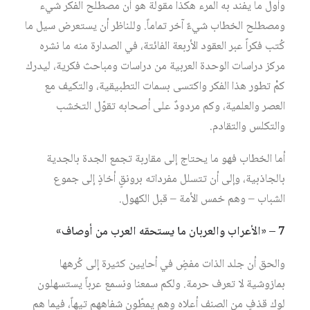
وأول ما يفند به المرء هكذا مقولة هو أن مصطلح الفكر شيء
ومصطلح الخطاب شيءٌ آخر تماماً. وللناظر أن يستعرض سيل ما
كُتب فكراً عبر العقود الأربعة الفائتة، في الصدارة منه ما نشره
مركز دراسات الوحدة العربية من دراسات ومباحث فكرية، ليدرك
كمْ تطور هذا الفكر واكتسى بسمات التطبيقية، والتكيف مع
العصر والعلمية، وكم مردودٌ على أصحابه تقوّل التخشب
والتكلس والتقادم.
أما الخطاب فهو ما يحتاج إلى مقاربة تجمع الجدة بالجدية
بالجاذبية، وإلى أن تتسلل مفرداته برونقٍ أخاذٍ إلى جموع
الشباب – وهم خمس الأمة – قبل الكهول.
7 – «الأعراب والعربان ما يستحقه العرب من أوصاف»
والحق أن جلد الذات مفضٍ في أحايين كثيرة إلى كُرهها
بمازوشية لا تعرف حرمة. ولكم سمعنا ونسمع عرباً يستسهلون
لوك قذفٍ من الصنف أعلاه وهم يمطّون شفاههم تيهاً، فيما هم