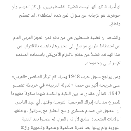
لو أدرك قائلها أنها ليست قضية الفلسطينيين، بل كل العرب، وأن
جوهرها هو الإجابة عن سؤال: لمن هذه المنطقة؟، لما تفصّح
ونطقَ.
والشاهد أن قضية فلسطين هي من دفع ثمن العجز العربي العام
عن اختطاط طريقٍ موصلٍ إلى تحريرها، ناهيك بالاقتراب من
هذا الهدف، فضلاً عن عظم الالتزام الأمريكي بامتداده المتقدم
الإسرائيلي وجموحه.
ومن يراجع سجل حرب 1948 يدرك كم تركّز التنافس «العربي»
على شريحة أكبر من حصة «الدولة العربية» في خريطة تقسيم
1947، كما أن عقدي ما بين النكبة والنكسة شهدا سكوناً مفهوماً
للصراع مدعاته إدراك المرجعية القومية وقتها، أي عبد الناصر،
أن التعجل في صدام عسكري واسع النطاق مع إسرائيل، وخلفها
الولايات المتحدة، سابق لأوانه والعرب لم يصلوا بعد العتبة
النووية ولم يبنوا بعد قدرة صناعية وعلمية وتنموية وازنة.