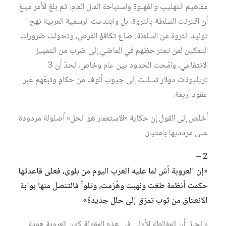
مفاهيم التهليب والفهلوة واستباحة المال العام، ثم بلغ الأمر مبلغ
أن اقترنت السلطة بالثروة، بل وابتدعت الرسمية العربية نهج
توليد الثروة من السلطة. ضاع تكافؤ الفرص، وتحولت ضرورات
التمكين لمن تعثر حظهم في الماضي إلى ضرب من التمييز
الانتفاعي، وامّحت الحدود بين عام وخاص، لحدّ أن 3
تريليونات دولار تسللت إلى جيوب ألوف من حكامٍ وتبعّهم عبر
عقود أربعة.
أخلص إلى القول إن حكاية «الاستعمار هو الحل» أضلولة مردودة
على مردديها بامتياز.
2 –
«إن العروبة أسّ لما عليه العرب اليوم من بلوى، فعلى قاعدتها
حكمت أنظمة طغت ونهبت وهُزمت، وتلواً فالتنصل منها بوابة
الانعتاق من ثوب تمزق إلى حلل جديدة»
والحال أن المغالطة الأولى في هذه المقولة كون العروبة هوية