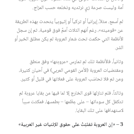
أمة وليست صرعة زيٍ نرتديه ونخلعه حسب المزاج.
لم أسمع، مثلاً، إيرانياً أو تركياً أو إثيوبياً يتحدث بهذه الطريقة
عن «قوميته»، رغم أنهم الثلاث أممٌ فوق قومية، ثم إن سجل
الأنظمة التي حكمت تحت شعار العروبة لم يكن مطلق الخير أو
الشر.
وثانياً، فالأنظمة تلك لم تمارس «عروبتها» وفق منطق
ومقتضيات العروبة (الأمن القومي العربي) في أحيان كثيرة،
ومن ثم فلا تحاسَب العروبة على فعلاتها في قليل أو كثير.
وثالثاً، فلم تنازلها قوى الخارج إلا لما فيها من بقايا عروبة لم
تتكفل كل سوءاتها – على عِظَمها – بطمسها، فمكثت سبباً
لاستهدافها على تلك البقايا.
3 – «إن العروبة تفتَئِتُ على حقوق الإثنيات غير العربية»