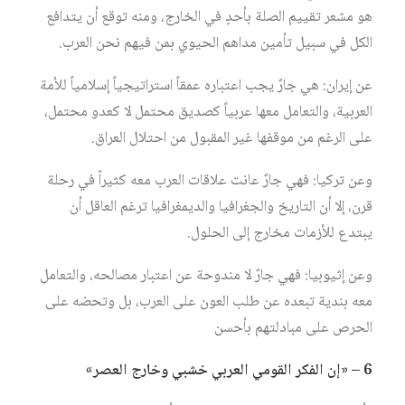
هو مشعر تقييم الصلة بأحدٍ في الخارج، ومنه توقع أن يتدافع
الكل في سبيل تأمين مداهم الحيوي بمن فيهم نحن العرب.
عن إيران: هي جارٌ يجب اعتباره عمقاً استراتيجياً إسلامياً للأمة
العربية، والتعامل معها عربياً كصديق محتمل لا كعدو محتمل،
على الرغم من موقفها غير المقبول من احتلال العراق.
وعن تركيا: فهي جارٌ عانت علاقات العرب معه كثيراً في رحلة
قرن، إلا أن التاريخ والجغرافيا والديمغرافيا ترغم العاقل أن
يبتدع للأزمات مخارج إلى الحلول.
وعن إثيوبيا: فهي جارٌ لا مندوحة عن اعتبار مصالحه، والتعامل
معه بندية تبعده عن طلب العون على العرب، بل وتحضه على
الحرص على مبادلتهم بأحسن
6 – «إن الفكر القومي العربي خشبي وخارج العصر»