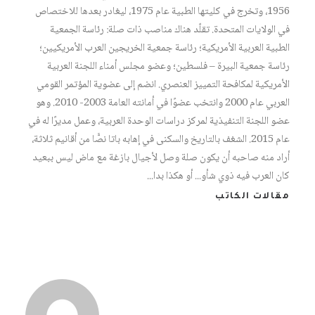
1956، وتخرج في كليتها الطبية عام 1975، ليغادر بعدها للاختصاص
في الولايات المتحدة. تقلّد هناك مناصب ذات صلة: رئاسة الجمعية
الطبية العربية الأمريكية؛ رئاسة جمعية الخريجين العرب الأمريكيين؛
رئاسة جمعية البيرة – فلسطين؛ وعضو مجلس أمناء اللجنة العربية
الأمريكية لمكافحة التمييز العنصري. انضم إلى عضوية المؤتمر القومي
العربي عام 2000 وانتخب عضوًا في أمانته العامة 2003- 2010. وهو
عضو اللجنة التنفيذية لمركز دراسات الوحدة العربية، وعمل مديرًا له في
عام 2015. الشغف بالتاريخ والسكنى في إهابه باتا نصًّا من أقانيم ثلاثة،
أراد منه صاحبه أن يكون صلة وصل لأجيال بازغة مع ماض ليس ببعيد
كان العرب فيه ذوي شأو... أو هكذا بدا...
مقالات الكاتب