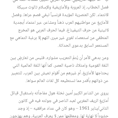
فصل الخطاب، إذ العروبة والأمازيغية والإسلام ثالوث سبيكة
الانتماء. لكن العنصرية المؤيدة فرنسياً تبغي فصم عراها، وفصل
الأمازيغ عن مواطنيهم العرب ذهناً ومشاعر، عبر اعتماد أبجدية
لاتينية من حرف التيفيناغ، فيما الحرف العربي هو المخرج
المنطقي من استعصاء لغوي غير مبرر، اللهم إلا برغبة التماهي مع
المستعمر السابق بدعوى الحداثة.
ومن بدهي الأمر أن يُتمّ التعريب مشواره، فليس من تعارضٍ بين
اللغة القومية وامتلاك ناصية العصر، كما أنها اللغة العالمية التي
يحتاجها الأمازيغ، أم غيرهم من أقوام تعيش بين العرب، للتعبير
عن ذواتهم بأقدر مما تستطيعه كل لغات العالم سواها.
يروى عن الشاعر الكبير أمين نخلة هول مفاجأته باستقبال قبائل
أمازيغ الريف المغربي لعبد الناصر في جولته فيه في كانون
الثاني/يناير 1961 – وهو كان في عداد مرافقيه – إذ وجد
حشوداً لا نهاية لها، ومعظمها ممن لا يعرف العربية، وهم يهزجون