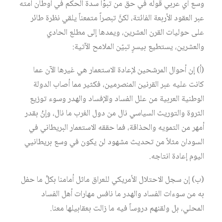
وسع أي عربي قوله في حق من تبوّأ سدة الحكم في أوطان أمته
عبر العقود الأربعة الفائتة، لكنَّ تبصراً متمعناً يلقي نظرة طائر
على حوليات القرن العشرين، ويمدها إلى مطلع الحادي
والعشرين، يستطيع بيسرٍ تبيّن الملامح الآتية:
(أ) إن أحوال المرشحين لإعادة الاستعمار هي غيرها الآن عما
كانت عليه عبر القرنين المنصرمين، فكثير مما أصاب الدولة
الوطنية العربية من علل الفساد والإفساد والهدر وسوء توزيع
الثروة والتوريث السياسي نال من دول الغرب ما نال، وإنْ بقدر
أمهر من التمويه والحذاقة، فما حققه الاستعمار البريطاني في
السودان مثلاً من تحديث مشهود لن يكون في وسع بريطانيي
اليوم إعادة انتاجه.
(ب) إن سجل الاحتلال الأمريكي للعراق ماثل أمامنا بكلِّ ما حفل
به من سوءات الفساد والهدر ما نافس مهارات أهل الفساد
المحلي، بل ولقنهم دروساً فيه ما زالت بعقابيلها معنا.