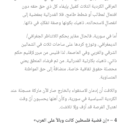
العراقي الكردية الثلاث كفيل بإيفاء كل ذي حق حقه دون
افتعال لمطالب أو شطط طامح، فلا الفدرالية بمفضية إلى
انفصالٍ لاستحالته، ناهيك بكونها وصفة تفككٍ في ذاتها.
أما في سورية، فالحال مغاير بحكم اللاتناظر الجغرافي/
الديمغرافي، وتوزع كردها على ساحات ثلاث في الشمالين
الشرقي والغربي وفي العاصمة، لذا فليس من مبرر لإقليم حكم
ذاتيٍ، ناهيك بكارثية الفدرالية. من ثم فرشاد المنطق يعني
محصلة حقوق ثقافية خاصة، منضافةً إلى حق المواطنة
المتساوية.
واللافت أن إدمان الاستقواء بالخارج صار الآن ماركة مسجلة عند
الكردية السياسية في سورية، وكأن أهلها يحسبون أنْ وقت
اهتبال الفرصة قد أزف وإلا تلاشت.
4 – «إن قضية فلسطين كانت وبالاً على العرب»