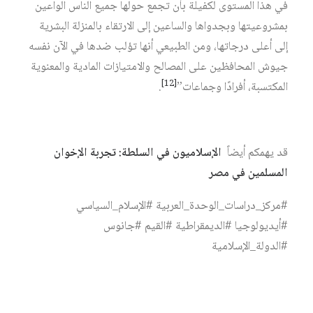
في هذا المستوى لكفيلة بأن تجمع حولها جميع الناس الواعين
بمشروعيتها وبجدواها والساعين إلى الارتقاء بالمنزلة البشرية
إلى أعلى درجاتها، ومن الطبيعي أنها تؤلب ضدها في الآن نفسه
جيوش المحافظين على المصالح والامتيازات المادية والمعنوية
[12]
المكتسبة، أفرادًا وجماعات”
.
قد يهمكم أيضاً
الإسلاميون في السلطة: تجربة الإخوان
المسلمين في مصر
#مركز_دراسات_الوحدة_العربية #الإسلام_السياسي
#أيديولوجيا #الديمقراطية #القيم #جانوس
#الدولة_الإسلامية