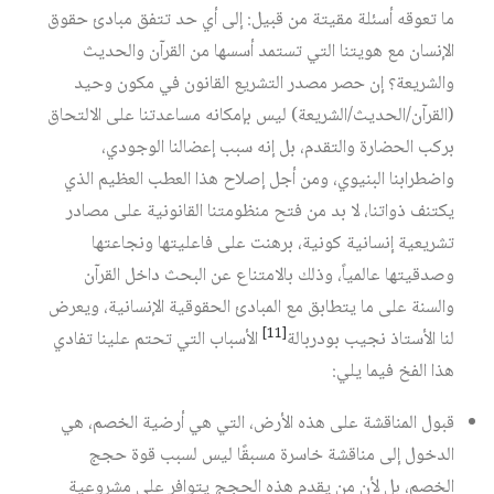
ما تعوقه أسئلة مقيتة من قبيل: إلى أي حد تتفق مبادئ حقوق
الإنسان مع هويتنا التي تستمد أسسها من القرآن والحديث
والشريعة؟ إن حصر مصدر التشريع القانون في مكون وحيد
(القرآن/الحديث/الشريعة) ليس بإمكانه مساعدتنا على الالتحاق
بركب الحضارة والتقدم، بل إنه سبب إعضالنا الوجودي،
واضطرابنا البنيوي، ومن أجل إصلاح هذا العطب العظيم الذي
يكتنف ذواتنا، لا بد من فتح منظومتنا القانونية على مصادر
تشريعية إنسانية كونية، برهنت على فاعليتها ونجاعتها
وصدقيتها عالمياً، وذلك بالامتناع عن البحث داخل القرآن
والسنة على ما يتطابق مع المبادئ الحقوقية الإنسانية، ويعرض
[11]
لنا الأستاذ نجيب بودربالة
الأسباب التي تحتم علينا تفادي
هذا الفخ فيما يلي:
قبول المناقشة على هذه الأرض، التي هي أرضية الخصم، هي
الدخول إلى مناقشة خاسرة مسبقًا ليس لسبب قوة حجج
الخصم، بل لأن من يقدم هذه الحجج يتوافر على مشروعية