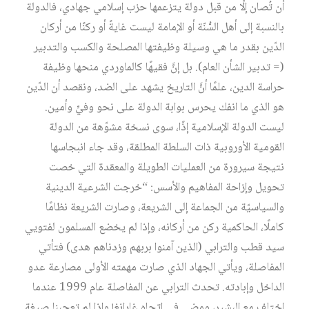
أن تُصان إلّا من قبل دولة يتزعمها حزب إسلامي جهادي، فالدولة
بالنسبة إلى أهل السُّنّة أو الإمامة ليست غايةً أو ركنًا من أركان
الدّين بقدر ما هي وسيلة وظيفتها المصلحة والكسب والتدبير
(= تدبير الشأن العام). بل إنَّ فقيهًا كالماوردي منحها وظيفة
حراسة الدين، علمًا أنَّ التاريخ يشهد على الضد، ونقصد أن الدّين
هو الذي ما انفك يحرس بوابة الدولة على نحو وفيٍّ وأمين.
ليست الدولة الإسلامية إذًا، سوى نسخة مشوّهة من الدولة
القومية الأوروبية ذات السلطة المطلقة، وقد جاء انبجاسها
نتيجة سيرورة من العمليات الطويلة والمعقدة التي خصت
تحويل وإزاحة المفاهيم والأسس: “خرجت الشرعية الدينية
والسياسيّة من الجماعة إلى الشريعة، وصارت الشريعة نظامًا
كاملًا، الحاكمية ركن من أركانه، وإذا لم يخضع المسلمون لفتويي
سيد قطب والترابي (الذين آمنوا بربهم وزدناهم هدى) فتأتي
المفاصلة، ويأتي الجهاد الذي صارت مهمته الأولى مصارعة عدو
الداخل وإبادته. تحدث الترابي عن المفاصلة عام 1999 عندما
اختلف مع البشير، ومضى في اتجاه غارانغ! وإذا لم تعجبنا صيغة