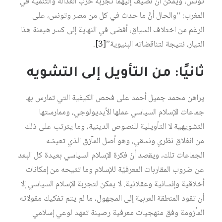
تونس، ويمكن أن نضيف إليهما تجربة حزب العدالة والتنمية في
المغرب: “والحال أنَّ ما حدث في كل من مصر وتونس، على
الرغم من اختلاف السياق، أفضى في النهاية إلى كسر هيمنة هذا
التيار، نتيجة لتناقضاته البنيوية”
[3]
.
ثانيًا: من التأويل إلى التشويه
يراهن محمد جميل أحمد على فحص الكيفية التي تمارس بها
جماعات الإسلام السياسي عملها الأيديولوجي، وممارستها
التشويهية لا التأويلية للنصوص الدينية، وما يترتب على ذلك
من انغلاق نظري ونسقي، وهو أصل المآزق الذي تعيشه
الجماعات تلك، ويقصد أنّ فكرة الإسلام السياسي بعيدة كل البعد
عن ضروب المقاربات المعرفيّة للإسلام وما تتيحه من إمكانات
أخلاقية وإنسانية وعقلانية. لا يمكن لتجربة الإسلام السياسي إلا
أن تقود المنطقة العربية إلى المجهول، ما لم يتم تفكيك مقولاته
المأزومة وفق منهجيات معرفية رصينة تمهد لوعي إسلامي