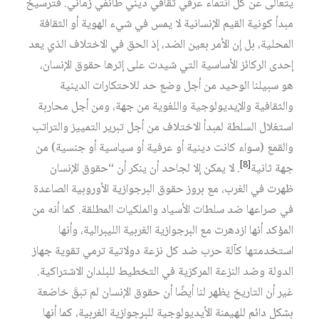
يتعالى عن كل انتماء عرقي ثقافي ديني طائفي زماني. فترسيخ
مبدأ كونية القيم الإنسانية لا يمس في شيء الهوية أو الثقافة
المحلية، بل إن الأمر بعين الضد، إذ الحق في الاختلاف الذي يعد
إحدى الركائز الأساسية التي شيدت على إثرها حقوق الإنسان،
هو سبيلنا الوحيد من أجل وضع حد للاحتكارات الدينية
والثقافية والإيديولوجية واللغوية من جهة، ومن أجل محاربة
استغلال السلطة لمبدأ الاختلاف من أجل تبرير التمييز والتراتب
والقمع (سواء كانت دينية أو عرفية أو سياسية أو جنسية) من
[8]
جهة ثانية
. لا يمكن إلا لجاحد أن ينكر أن “حقوق الإنسان
ظهرت في الغرب، مع بروز حقوق البرجوازية الأوروبية الصاعدة
في صراعها ضد سلطات الأسياد والملكيات المطلقة. كما أنه من
المؤكد أنها ازدهرت مع البرجوازية الغربية الليبرالية، وأنها
استخدمتها كآلة حرب ضد كل نزعة دولاتية ترمي تقوية جهاز
الدولة وضد النزعة المركزية في التخطيط للبلدان الاشتراكية.
غير أن التاريخ يظهر لنا أيضًا أن حقوق الإنسان لم تبقَ خاضعة
بشكل دائم للهيمنة الأيديولوجية للبرجوازية الغربية، كما أنها