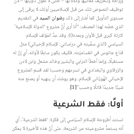
وإزاحة وتحريف معانيها ودلالاتها – حتى لا نقول تأويلها – لأن
توظيف النصوص تلك من قبل الإسلاميين أولئك لا يرقى إلى
مستوى التأويل كما أشار إلى ذلك
رضوان السيد
في التقديم
الذي خصّه لهذا المصنف: “أنا أرى أنَّ مشروع ‘الدولة الإسلامية’
كارثة كبرى قبل الأوان وبعده(!). وقد عدَّ المؤلف الإسلام
السياسي (الذي سمَّيته في دراساتي: الإسلام الإحيائي) مثل
قناع جانوس في انقساميّته، فكيف يكون سابقًا لأوانه، أي إنَّ له
مستقبلًا، وإنما أخطأ الترابي والبشير وخالد مشعل وابن لادن
والزرقاوي والبغدادي في تسرعهم وحسب! لقد قسم المشروع
الإحيائي الهُويّاتي الإسلام، وهو يوشك أن ينهيه أو يصنع منه
شيئًا جديدًا قاتلًا وحسب”
[1]
.
أولًا: فقط الشرعية
تستند أطروحة الإسلام السيّاسي إلى فكرة: ‘فقط الشرعية’، أي
أنه يستمدُّ مشروعيته من الشريعة، على أنَّ هذه الأخيرة لا يمكن