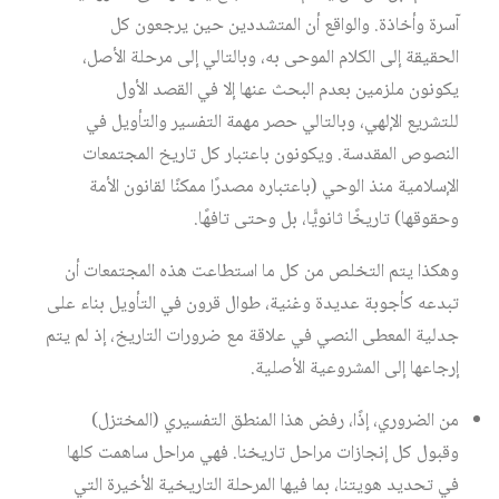
آسرة وأخاذة. والواقع أن المتشددين حين يرجعون كل
الحقيقة إلى الكلام الموحى به، وبالتالي إلى مرحلة الأصل،
يكونون ملزمين بعدم البحث عنها إلا في القصد الأول
للتشريع الإلهي، وبالتالي حصر مهمة التفسير والتأويل في
النصوص المقدسة. ويكونون باعتبار كل تاريخ المجتمعات
الإسلامية منذ الوحي (باعتباره مصدرًا ممكنًا لقانون الأمة
وحقوقها) تاريخًا ثانويًّا، بل وحتى تافهًا.
وهكذا يتم التخلص من كل ما استطاعت هذه المجتمعات أن
تبدعه كأجوبة عديدة وغنية، طوال قرون في التأويل بناء على
جدلية المعطى النصي في علاقة مع ضرورات التاريخ، إذ لم يتم
إرجاعها إلى المشروعية الأصلية.
من الضروري، إذًا، رفض هذا المنطق التفسيري (المختزل)
وقبول كل إنجازات مراحل تاريخنا. فهي مراحل ساهمت كلها
في تحديد هويتنا، بما فيها المرحلة التاريخية الأخيرة التي