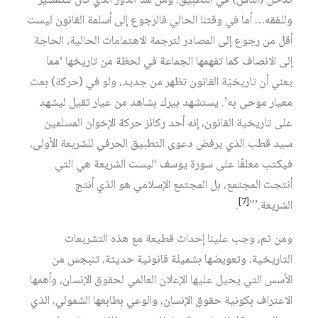
تدخل (الناس) في التطبيق، ومن هنا الدور الذي كان للتفسير
وللفقه… أما في وقتنا الحالي فالرجوع إلى أسلمة القانون ليست
أقل من رجوع إلى المصادر لترجمة الاهتمامات الحالية، الحاجة
إلى الانصاف كما تفهمها الجماعة في لحظة من تاريخها ‘مما
يعني أن تاريخيّة القانون تظهر من جديد، ولو في (حركة) بعث
معيار موحى به’. يستشهد بيرك بشاهد من عيار ثقيل ليشهد
على تاريخية القانون، إنه أحد ركائز حركة الإخوان المسلمين
سيد قطب الذي يرفض دعوى التطبيق الحرفي للشريعة الأولى،
فيكتب معلقّا على سورة يوسف ‘ليست الشريعة هي التي
أنتجت المجتمع، بل المجتمع الإسلامي هو الذي أنتج
[7]
الشريعة.’”
.
ومن ثم، وجب علينا إحداث قطيعة مع هذه التشريعات
التاريخية، وتعويضها بشميلة قانونية حديثة، تنبجس من
الأسس التي يحيل عليها الإعلان العالمي لحقوق الإنسان، وأهمها
الاعتراف بكونية حقوق الإنسان، والوعي بطابعها الشمولي، الذي