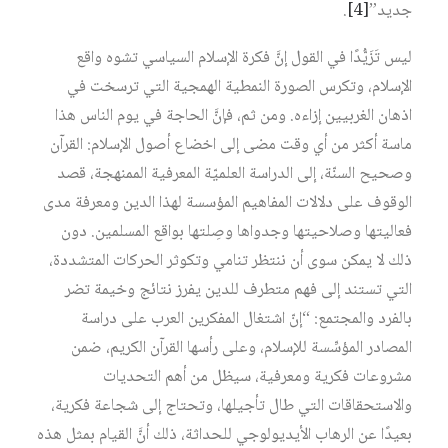
جديد”
[4]
.
ليس تَزَيُّدًا في القول إنَّ فكرة الإسلام السياسي تشوه واقع
الإسلام، وتكرس الصورة النمطية الهمجية التي ترسخت في
اذهان الغربيين إزاءه. ومن ثم، فإنَّ الحاجة في يوم الناس هذا
ماسة أكثر من أي وقت مضى إلى اخضاع أصول الإسلام: القرآن
وصحيح السنّة، إلى الدراسة العلميّة المعرفية الممنهجة، قصد
الوقوف على دلالات المفاهيم المؤسسة لهذا الدين ومعرفة مدى
فعاليتها وصلاحيتها وجدواها وصِلتها بواقع المسلمين. دون
ذلك لا يمكن سوى أن ننتظر تنامي وتكوثر الحركات المتشددة،
التي تستند إلى فهم متطرف للدين يفرز نتائج وخيمة تضر
بالفرد والمجتمع: “إنّ اشتغال المفكرين العرب على دراسة
المصادر المؤسِّسة للإسلام، وعلى رأسها القرآن الكريم، ضمن
مشروعات فكرية ومعرفية، سيظل من أهم التحديات
والاستحقاقات التي طال تأجيلها، وتحتاج إلى شجاعة فكرية،
بعيدًا عن الرهاب الأيديولوجي للحداثة، ذلك أنَّ القيام بمثل هذه