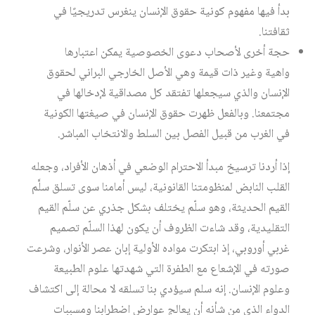
بدأ فيها مفهوم كونية حقوق الإنسان ينغرس تدريجيًا في
ثقافتنا.
حجة أخرى لأصحاب دعوى الخصوصية يمكن اعتبارها
واهية وغير ذات قيمة وهي الأصل الخارجي البراني لحقوق
الإنسان والذي سيجعلها تفتقد كل مصداقية لإدخالها في
مجتمعنا. وبالفعل ظهرت حقوق الإنسان في صيغتها الكونية
في الغرب من قبيل الفصل بين السلط والانتخاب المباشر.
إذا أردنا ترسيخ مبدأ الاحترام الوضعي في أذهان الأفراد، وجعله
القلب النابض لمنظومتنا القانونية، ليس أمامنا سوى تسلق سلَّم
القيم الحديثة، وهو سلّم يختلف بشكل جذري عن سلّم القيم
التقليدية، وقد شاءت الظروف أن يكون لهذا السلّم تصميم
غربي أوروبي، إذ ابتكرت مواده الأولية إبان عصر الأنوار، وشرعت
صورته في الإشعاع مع الطفرة التي شهدتها علوم الطبيعة
وعلوم الإنسان. إنه سلم سيؤدي بنا تسلقه لا محالة إلى اكتشاف
الدواء الذي من شأنه أن يعالج عوارض اضطرابنا ومسببات