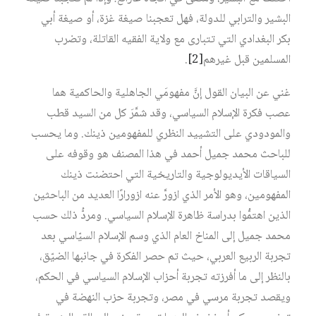
البشير والترابي للدولة، فهل تعجبنا صيغة غزة، أو صيغة أبي
بكر البغدادي التي تتبارى مع ولاية الفقيه القاتلة، وتضرب
المسلمين قبل غيرهم
[2]
.
غني عن البيان القول إنَّ مفهومَي الجاهلية والحاكمية هما
عصب فكرة الإسلام السياسي، وقد شمَّرَ كل من السيد قطب
والمودودي على التشييد النظري للمفهومين ذينك. وما يحسب
للباحث محمد جميل أحمد في هذا المصنف هو وقوفه على
السياقات الأيديولوجية والتاريخية التي احتضنت ذينك
المفهومين، وهو الأمر الذي ازورَّ عنه ازورارًا العديد من الباحثين
الذين اهتمُّوا بدراسة ظاهرة الإسلام السياسي. ومردُّ ذلك حسب
محمد جميل إلى المناخ العام الذي وسم الإسلام السيّاسي بعد
تجربة الربيع العربي، حيث تم حصر الفكرة في جانبها الضيّق،
بالنظر إلى ما أفرزته تجربة أحزاب الإسلام السياسي في الحكم،
ويقصد تجربة مرسي في مصر، وتجربة حزب النهضة في