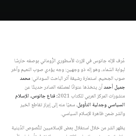
عُرف الإله جانوس في الإرث الأسطوري الرُّوماني بوصفه حارسًا
لبوابة السّماء، وهو إله ذو وجهين: وجه يؤدي صوب النعيم وآخر
صوب الجحيم. استعارة رشيقة آثر الباحث السوداني:
محمد
جميل أحمد
أن يتخذها عنوانًا لمصنّفه الصادر حديثًا عن
منشورات المركز العربي للكتاب 2021
: قناع جانوس، الإسلام
السياسي وجدلية التأويل
، سعيًا منه إلى إبراز تقاطع الخير
والشر ضمن ظاهرة الإسلام السياسي.
يظهر الشر من خلال استغلال بعض الإسلاميين للنُّصوص الدِّينية