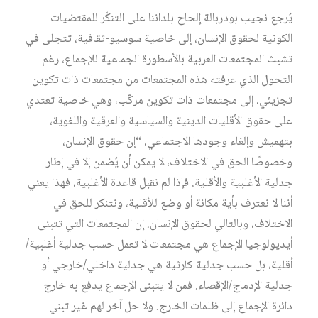
يُرجع نجيب بودربالة إلحاح بلداننا على التنكّر للمقتضيات
الكونية لحقوق الإنسان، إلى خاصية سوسيو-ثقافية، تتجلى في
تشبث المجتمعات العربية بالأسطورة الجماعية للإجماع، رغم
التحول الذي عرفته هذه المجتمعات من مجتمعات ذات تكوين
تجزيئي، إلى مجتمعات ذات تكوين مركّب، وهي خاصية تعتدي
على حقوق الأقليات الدينية والسياسية والعرقية واللغوية،
بتهميش وإلغاء وجودها الاجتماعي، “إن حقوق الإنسان،
وخصوصًا الحق في الاختلاف، لا يمكن أن يُضمن إلا في إطار
جدلية الأغلبية والأقلية. فإذا لم نقبل قاعدة الأغلبية، فهذا يعني
أننا لا نعترف بأية مكانة أو وضع للأقلية، ونتنكر للحق في
الاختلاف، وبالتالي لحقوق الإنسان. إن المجتمعات التي تتبنى
أيديولوجيا الإجماع هي مجتمعات لا تعمل حسب جدلية أغلبية/
أقلية، بل حسب جدلية كارثية هي جدلية داخلي/خارجي أو
جدلية الإدماج/الإقصاء. فمن لا يتبنى الإجماع يدفع به خارج
دائرة الإجماع إلى ظلمات الخارج. ولا حل آخر لهم غير تبني