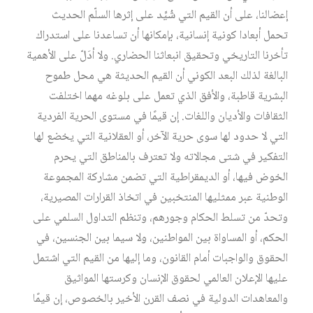
إعضالنا، على أن القيم التي شُيِّد على إثرها السلّم الحديث
تحمل أبعادا كونية إنسانية، بإمكانها أن تساعدنا على استدراك
تأخرنا التاريخي وتحقيق انبعاثنا الحضاري. ولا أدَلّ على الأهمية
البالغة لذلك البعد الكوني أن القيم الحديثة هي محل طموح
البشرية قاطبة، والأفق الذي تعمل على بلوغه مهما اختلفت
الثقافات والأديان واللغات. إن قيمًا في مستوى الحرية الفردية
التي لا حدود لها سوى حرية الآخر، أو العقلانية التي يخضع لها
التفكير في شتى مجالاته ولا تعترف بالمناطق التي يحرم
الخوض فيها، أو الديمقراطية التي تضمن مشاركة المجموعة
الوطنية عبر ممثليها المنتخبين في اتخاذ القرارات المصيرية،
وتحدّ من تسلط الحكام وجورهم، وتنظم التداول السلمي على
الحكم، أو المساواة بين المواطنين، ولا سيما بين الجنسين، في
الحقوق والواجبات أمام القانون، وما إليها من القيم التي اشتمل
عليها الإعلان العالمي لحقوق الإنسان وكرستها المواثيق
والمعاهدات الدولية في نصف القرن الأخير بالخصوص، إن قيمًا