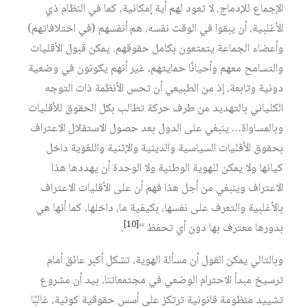
الإجماع للإدماج. لا تعود لهم أية إمكانية، كما في النظام ذي
الأغلبية، أن يبقوا في الوقت نفسه، هم أنفسهم (في اختلافاتهم)
وأعضاء الجماعة يتمتعون بكامل حقوقهم. يمكن قبول الأقليات
والتسامح معهم وأحيانًا حمايتهم، غير أنهم يكونون في وضعية
دونية وتابعة، إذ من الطبيعي أن تحس الأنظمة ذات التوجه
الكلياني بالتهديد من طرف حركة تطالب بكل الحقوق للأقليات
وبالمساواة… ينبغي على الدول بعد حصول الاستقلال الاعتراف
بحقوق الأقليات السياسية والدينية والإثنية واللغوية داخل
كيانها ولا يمكن للهوية الوطنية ولا الوحدة أن يهددها هذا
الاعتراف وينبغي من أجل هذا فهم أن على الأقليات الاعتراف
بالأغلبية والتعرف على نفسها، بكيفية ما، داخلها، كما أنها هي
[10]
بدورها معترف بها دون أي تحفظ “
.
وبالتالي يمكن القول أن مسألة الهوية، تشكل أكبر عائق أمام
ترسيخ مبدأ الاحترام الوضعي في مجتمعاتنا، بيد أن مشروع
تشييد منظومة قانونية ترتكز على أسس حقوقية كونية، غالبًا