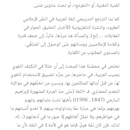
الفنية التقنية، أو «التفرنج»، أو تحت عناوين شتى.
كما بدا التراجع التدريجي للغة العربية في النصّ الإعلامي
المقروء، والنشرة التلفزيونية (الأخبار، التعليق، الحوار في
المقابلات … إلخ). والمسألة هنا مردّها، غالباً، إلى ضعف قدرة
وكفاءة الإعلاميين ووسائلهم على الوصول إلى المتلقّي،
بالمستوى المطلوب من الكفاية.
نخلص في محصّلة هذا المبحث إلى أن خللاً في التكيّف اللغوي
يصيب العربية، في حاضرها، من جرّاء تضييق الاستخدام اللغوي
لها، من قبل أبنائها المتكلمين بها، وبسببٍ من تخلّفهم في مواكبة
التقدم الحضاري. فـ «اللغة (على حدّ العبارة المشهورة لإبراهيم
اليازجي (1847 ـ 1906)) بأهلها تشبّ بشبابهم، وتهرم
بهرمهم، وإنما هي عبارة عمّا يتداولونه بينهم، لا تعدو ألسنتهم ما
في خواطرهم، ولا تمثّل ألفاظهم إلا صور ما في أذهانهم (…)».
لذلك، فإن كان ثمّة هرمٌ، فإنما هو في الأمة لا في اللغة، لأن ما