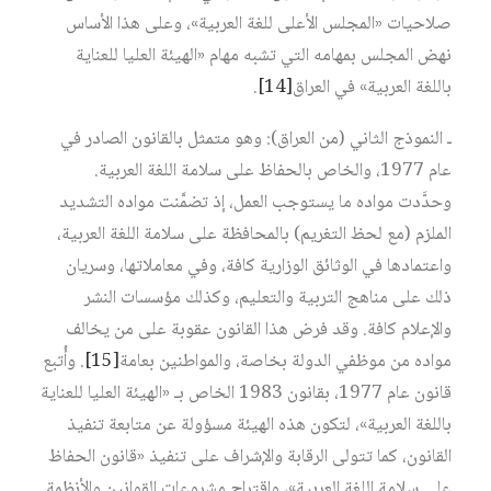
صلاحيات «المجلس الأعلى للغة العربية»، وعلى هذا الأساس
نهض المجلس بمهامه التي تشبه مهام «الهيئة العليا للعناية
باللغة العربية» في العراق
[14]
.
ـ النموذج الثاني (من العراق): وهو متمثل بالقانون الصادر في
عام 1977، والخاص بالحفاظ على سلامة اللغة العربية.
وحدَّدت مواده ما يستوجب العمل، إذ تضمَّنت مواده التشديد
الملزم (مع لحظ التغريم) بالمحافظة على سلامة اللغة العربية،
واعتمادها في الوثائق الوزارية كافة، وفي معاملاتها، وسريان
ذلك على مناهج التربية والتعليم، وكذلك مؤسسات النشر
والإعلام كافة. وقد فرض هذا القانون عقوبة على من يخالف
مواده من موظفي الدولة بخاصة، والمواطنين بعامة
[15]
. وأُتبع
قانون عام 1977، بقانون 1983 الخاص بـ «الهيئة العليا للعناية
باللغة العربية»، لتكون هذه الهيئة مسؤولة عن متابعة تنفيذ
القانون، كما تتولى الرقابة والإشراف على تنفيذ «قانون الحفاظ
على سلامة اللغة العربية»، واقتراح مشروعات القوانين والأنظمة