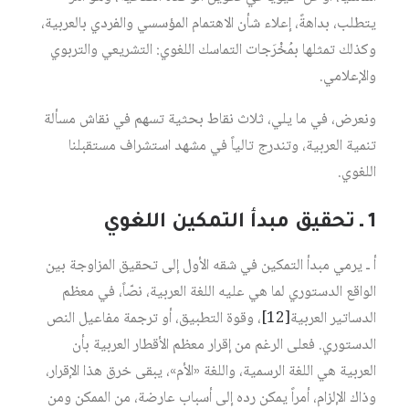
يتطلب، بداهةً، إعلاء شأن الاهتمام المؤسسي والفردي بالعربية،
وكذلك تمثلها بمُخْرَجات التماسك اللغوي: التشريعي والتربوي
والإعلامي.
ونعرض، في ما يلي، ثلاث نقاط بحثية تسهم في نقاش مسألة
تنمية العربية، وتندرج تالياً في مشهد استشراف مستقبلنا
اللغوي.
1 ـ تحقيق مبدأ التمكين اللغوي
أ ـ يرمي مبدأ التمكين في شقه الأول إلى تحقيق المزاوجة بين
الواقع الدستوري لما هي عليه اللغة العربية، نصّاً، في معظم
الدساتير العربية
[12]
، وقوة التطبيق، أو ترجمة مفاعيل النص
الدستوري. فعلى الرغم من إقرار معظم الأقطار العربية بأن
العربية هي اللغة الرسمية، واللغة «الأم»، يبقى خرق هذا الإقرار،
وذاك الإلزام، أمراً يمكن رده إلى أسباب عارضة، من الممكن ومن