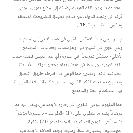
المتعلقة بشؤون اللغة العربية، إضافة إلى وضع تقرير سنوي،
يُرفع إلى رئاسة الدولة، عن نتائج تطبيق التشريعات المتعلقة
بشؤون اللغة العربية
[16]
.
ب ـ ويرمي مبدأ التمكين اللغوي في شقه الثاني إلى استنبات
وعي لغوي في نسيج بنى ومؤسسات وفعاليات «المجتمع
الأهلي» يتشكّل تدريجاً، في صورة رأي عام، يتبنّى قضية حماية
اللغة العربية، وينشط في «تطبيعها» وجعلها تواكب الأنشطة
الحياتية كافة. ويقترن هذا الوعي بـ «خارطة طريق» تتعلق
بمشروع تحديث الفكر اللغوي، لتجاوز إشكالية العلاقة المأزومة
بين استخدام اللغة والمجتمع.
هذا المفهوم للوعي اللغوي، في إطاره الاجتماعي، يبقى نجاحه
مرهوناً بقدر ما ينطوي على: (1) «الطوعية» باعتبارها مؤشراً
رئيسياً في تكوين التشكيلات الاجتماعية؛ و(2) «فكرة
المؤسسية» باعتبارها نسقاً وسيطاً يجمع العلاقة الاجتماعية