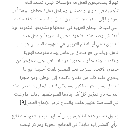
فهم لا يستطيعون العمل مع مؤسسات كبيرة تعتمد اللغة
الأجنبية في إدارتها واتصالاتها ومراحل تنفيذ خططها. وهذا أمر
يعود بنا إلى استراتيجيات سوق العمل، والسياسات الاقتصادية
التي تتبناها البلدان العربية في خططها ومشاريعها التنموية. وإذا
أمعنّا في رصد هذه الظاهرة، تجلّى لنا سريعاً أن مثل هذه
الدعوى تعني أن النظام التربوي في مفهومه السيادي هو غير
فاعل، وبالتالي هو منحاز إلى عامل يهدد مقومات الهوية
والانتماء. وقد حذّرت إحدى الدراسات التي أُجريت مؤخراً من
خطورة الاتجاه المتزايد نحو التعليم بلغات أجنبية، مع ما
ينطوي عليه ذلك من فقدان الانتماء إلى الوطن، ومن هجرة
العقول، ومن اغتراب فكري وسلوكي لأبناء الوطن. وتوصي هذه
الدراسة بأن تدرِّس كلّ أمّة أبناءها العلم بلغتها، وذلك إذا رغبت
في المساهمة بظهور علماء واتساع فرص الإبداع العلمي
[9]
.
وحول تفسير هذه الظاهرة، وبيان أسبابها، نوجز نتائج استطلاع
الرأي (المشار إليه سابقاً) في المجامع اللغوية ومراكز البحث