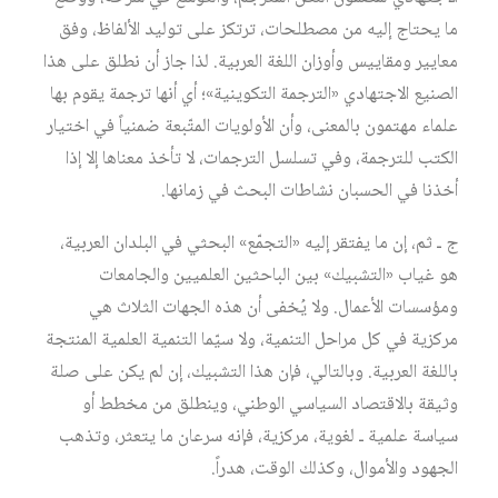
ما يحتاج إليه من مصطلحات، ترتكز على توليد الألفاظ، وفق
معايير ومقاييس وأوزان اللغة العربية. لذا جاز أن نطلق على هذا
الصنيع الاجتهادي «الترجمة التكوينية»؛ أي أنها ترجمة يقوم بها
علماء مهتمون بالمعنى، وأن الأولويات المتّبعة ضمنياً في اختيار
الكتب للترجمة، وفي تسلسل الترجمات، لا تأخذ معناها إلا إذا
أخذنا في الحسبان نشاطات البحث في زمانها.
ج ـ ثم، إن ما يفتقر إليه «التجمّع» البحثي في البلدان العربية،
هو غياب «التشبيك» بين الباحثين العلميين والجامعات
ومؤسسات الأعمال. ولا يُخفى أن هذه الجهات الثلاث هي
مركزية في كل مراحل التنمية، ولا سيّما التنمية العلمية المنتجة
باللغة العربية. وبالتالي، فإن هذا التشبيك، إن لم يكن على صلة
وثيقة بالاقتصاد السياسي الوطني، وينطلق من مخطط أو
سياسة علمية ـ لغوية، مركزية، فإنه سرعان ما يتعثر، وتذهب
الجهود والأموال، وكذلك الوقت، هدراً.