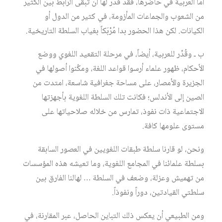
أمّا العربية في حاضرها، فقد قُدِّر لها أن تبقى الرابط بين الكثير
من الشعوب والجماعات المأزومة، في كثير من الدول أو
الكيانات. لكن هذا الحضور بدا مُرْبَكاً بغياب السلطة التاريخية.
ب ـ وقُدِّر للعربية، أيضاً، في مرحلة التقعيد اللغوي ووضع
الأحكام، ظهور علماء أرسوا قواعد اللغة، ومكّنوا أصولها في
الجزيرة والأمصار، على مساحة جغرافية شاسعة، امتدت من
الصين إلى الأندلس؛ فكانت تلك السلطة اللغوية بأجهزتها
الاجتماعية ذات نفوذ، تمارس من خلاله صلاحياتها على
مستوى علومها كافة.
ونحن، لو قارنا سلطة طبقات اللغويين في العصور السابقة
بسلطة علمائنا في المجامع اللغوية، وما تعيشه هذه المؤسسات
من تهميش وعزلة، وضعف في السلطة … لهالنا الفارق بين
سلطتي القيادتين، دوراً ونفوذاً.
ومن الطبيعي أن يعكس ذلك التباين الحاصل، عبر المقارنة، في