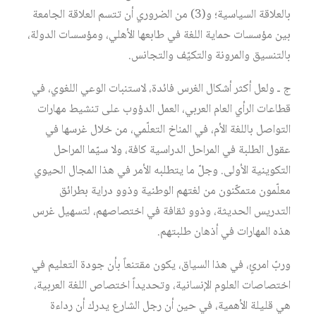
بالعلاقة السياسية؛ و(3) من الضروري أن تتسم العلاقة الجامعة
بين مؤسسات حماية اللغة في طابعها الأهلي، ومؤسسات الدولة،
بالتنسيق والمرونة والتكيّف والتجانس.
ج ـ ولعل أكثر أشكال الغرس فائدة، لاستنبات الوعي اللغوي، في
قطاعات الرأي العام العربي، العمل الدؤوب على تنشيط مهارات
التواصل باللغة الأم، في المناخ التعلّمي، من خلال غرسها في
عقول الطلبة في المراحل الدراسية كافة، ولا سيّما المراحل
التكوينية الأولى. وجلّ ما يتطلبه الأمر في هذا المجال الحيوي
معلّمون متمكّنون من لغتهم الوطنية وذوو دراية بطرائق
التدريس الحديثة، وذوو ثقافة في اختصاصهم، لتسهيل غرس
هذه المهارات في أذهان طلبتهم.
وربّ امرئٍ، في هذا السياق، يكون مقتنعاً بأن جودة التعليم في
اختصاصات العلوم الإنسانية، وتحديداً اختصاص اللغة العربية،
هي قليلة الأهمية، في حين أن رجل الشارع يدرك أن رداءة