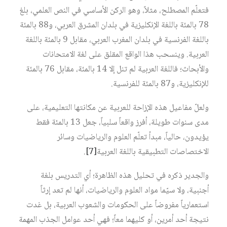
فتعلّم المصطلح، مثلاً، وهو الركن الأساسي في النص العلمي، بلغ
78 بالمئة باللغة الإنكليزية في بلدان المشرق العربي، و88 بالمئة
باللغة الفرنسية في بلدان المغرب العربي، مقابل 9 بالمئة باللغة
العربية. وينسحب هذا الواقع المقلق على لغة الامتحانات
والأبحاث؛ فاللغة العربية لم تنل إلا 14 بالمئة، مقابل 76 بالمئة
للإنكليزية، و87 بالمئة للفرنسية.
ولعلّ مفاعيل هذه الإزاحة للعربية عن مكانتها التعليمية، على
مدى سنوات طويلة، أفرز واقعاً سلبياً، جعل 13 بالمئة فقط
يؤيدون، حالياً، مبدأ تعلّم العلوم والرياضيات وسائر
الاختصاصات التطبيقية باللغة العربية
[7]
.
والجدير ذكره في تحليل هذه الظاهرة؛ أي التدريس بلغة
أجنبية، ولا سيّما مواد العلوم والرياضيات، أنها لم تعد إرثاً
استعمارياً مفروضاً على الحكومات والشعوب العربية، بل غدت
نتيجة أحد أمرين، أو كليهما معاً؛ فهي أحد عوامل الجذب المهمة