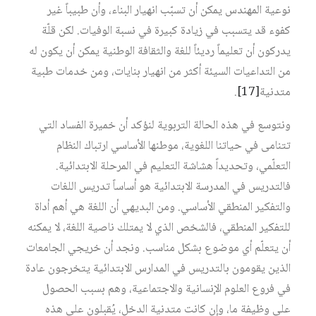
نوعية المهندس يمكن أن تسبّب انهيار البناء، وأن طبيباً غير
كفوء قد يتسبب في زيادة كبيرة في نسبة الوفيات. لكن قلّة
يدركون أن تعليماً رديئاً للغة والثقافة الوطنية يمكن أن يكون له
من التداعيات السيئة أكثر من انهيار بنايات، ومن خدمات طبية
متدنية
[17]
.
ونتوسع في هذه الحالة التربوية لنؤكد أن خميرة الفساد التي
تتنامى في حياتنا اللغوية، موطنها الأساسي ارتباك النظام
التعلّمي، وتحديداً هشاشة التعليم في المرحلة الابتدائية.
فالتدريس في المدرسة الابتدائية هو أساساً تدريس اللغات
والتفكير المنطقي الأساسي. ومن البديهي أن اللغة هي أهم أداة
للتفكير المنطقي، فالشخص الذي لا يمتلك ناصية اللغة، لا يمكنه
أن يتعلّم أي موضوع بشكل مناسب. ونجد أن خريجي الجامعات
الذين يقومون بالتدريس في المدارس الابتدائية يتخرجون عادة
في فروع العلوم الإنسانية والاجتماعية، وهم بسبب الحصول
على وظيفة ما، وإن كانت متدنية الدخل، يُقبلون على هذه