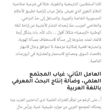
كلتا السلطتين: التاريخية واللغوية، خللاً في شرعية صلاحية
النظام اللغوي الذي نعيش. ولعلّ غياب إلزامية تطبيق الأحكام
الدستورية الخاصة بالعربية، والتساهل إلى حدّ التراخي،
والتغاضي المريب، عمّا يُحدثه انتشار الأجنبية من إزاحة للغة
الوطنية «الرسمية» شكلاً، أقول … ذلك كلّه، بات يشكّل أزمة
قائمة، تمتد جذورها إلى مسألة الاستخفاف بمسألة الهوية،
واعتبارها قضية إشكالية مزعجة، لا تتوافق وحال الانبهار
باقتصاد السوق، ومصالح الاستثمار والمضاربة في البورصات
العالمية.
العامل الثاني: غياب المجتمع
العلمي، وضآلة إنتاج البحث
المعرفي
باللغة العربية
أ ـ على الرغم من توفّر القدرات العلمية لدى الباحثين العرب، وما
يمتلكه المجتمع العربي من موارد طبيعية غنية، ورأس مال