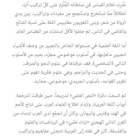
ضُرِبَ نظام القياس في سلطانه المُلْزِم على كلّ تركيب آتٍ،
انطلاقاً ممّا استُخرج واستُجمع من مفردات وتراكيب، بين يدي
الرواة من شعر، وبنى اللغويون مقاييس اللغة على نسبة الشائع
والفاشي في الناس، ثم جعلوا الأقل استثناء من المقياس العام.
أما اللغة العلمية في مستواها الخاص بالتعبير عن وصف الأشياء
لتعيين ماهيّتها، في أسلوب موضوعي مجرّد، بعيدٍ من الأسلوب
الذاتي (الشخصي)، فقد عرفناها في علوم النحو والصرف،
وحتى في الحديث والتراجم، وهي علوم نظرية تقوم على
تقرير القواعد، بأسلوب تجريدي، موضوعي، محايد.
ثم اتسعت دائرة «النص العلمي» تدريجاً، حين طرقت الترجمة
أبواب اللغة العربية، وازداد اطلاع العلماء العرب على نتاج الأمم
في الهند وفارس واليونان. وكان أن تجمّع لدى العرب ابتداء من
القرن الثاني الهجري «تراث نصّيّ» في الرياضيات والعلوم
والفلسفة، كان في نقله إلى العربية تتجلى مفاهيم وتراكيب