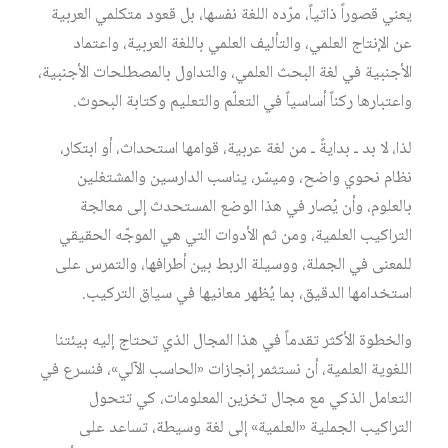
يعني قصوراً ذاتياً، مرّده اللغة نفسها، بل قعود متكلمي العربية
عن الإنتاج العلمي، والتأليف العلمي باللغة العربية، واعتماد
الأجنبية في لغة البحث العلمي، والتداول بالمصطلحات الأجنبية،
واعتبارها ركناً أساسياً في التعلّم والتعليم وكتابة البحوث.
لذا، لا بد ـ بدايةً ـ من لغة عربية، قوامها استحداث، أو ابتكار،
نظام نحوي واضح، وميسّر، يناسب الدارسين والمشتغلين
بالعلوم، وأن يُصار في هذا الوضع المستحدث إلى معالجة
التراكيب العلمية، ومن ثم الأدوات التي هي الموجّه الحقيقي
للمعنى في الجملة، ووسيلة الربط بين أطرافها، والتمرس على
استخدامها الدقيق، بما يُظهر معانيها في سياق التركيب.
والخطوة الأكثر تقدماً في هذا المجال الذي تحتاج إليه بيئتنا
اللغوية العلمية، أن نستثمر إنجازات «الحاسب الآلي»، فنسرع في
التعامل الذكي مع مجال تخزين المعلومات، كي تتحول
التراكيب الجملية «العلمية» إلى لغة وسيطة، تساعد على