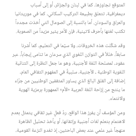
المتوقع تجاوزها، كما في لبنان والجزائر، أو إلى أسباب
ديمغرافية، تتعلق بطبيعة التركيب السكاني، كما في موريتانيا
والعراق والسودان. أما بالنسبة إلى الصومال التي أخذت مجدداً
تكتب لغتها بأحرف لاتينية، فإن الأمر يثير مزيداً من الصعوبة.
وقد شكّلت هذه الخروقات، ولا سيّما في التعليم، كما أشرنا
سابقاً، خللاً في التوازن اللغوي الذي سرعان ما تنامى إيجاباً، عبر
عقود، لمصلحة اللغة الأجنبية، وهو ما جعل النظرة إلى الثنائية
اللغوية الوطنية ـ الأجنبية، سلبيةً في المفهوم الثقافي العام،
إضافة إلى القلق البالغ الذي يساور المثقفين الوطنيين من جرّاء
ما ينتج من إزاحة اللغة العربية «الأم» الممهورة برمزية الهوية
والانتماء.
ومن المؤسف أن يفرز هذا الواقع، ردّ فعلٍ غير ثقافي يتمثل بعدم
الاهتمام بتعلم لغات أجنبية وإتقانها، أو يأخذ تحليل الظاهرة
منهجاً غير علمي عند بعض الباحثين، إذ تغدو النزعة القومية،