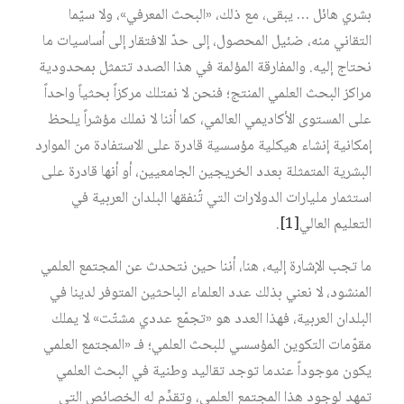
بشري هائل … يبقى، مع ذلك، «البحث المعرفي»، ولا سيّما
التقاني منه، ضئيل المحصول، إلى حدّ الافتقار إلى أساسيات ما
نحتاج إليه. والمفارقة المؤلمة في هذا الصدد تتمثل بمحدودية
مراكز البحث العلمي المنتج؛ فنحن لا نمتلك مركزاً بحثياً واحداً
على المستوى الأكاديمي العالمي، كما أننا لا نملك مؤشراً يلحظ
إمكانية إنشاء هيكلية مؤسسية قادرة على الاستفادة من الموارد
البشرية المتمثلة بعدد الخريجين الجامعيين، أو أنها قادرة على
استثمار مليارات الدولارات التي تُنفقها البلدان العربية في
التعليم العالي
[1]
.
ما تجب الإشارة إليه، هنا، أننا حين نتحدث عن المجتمع العلمي
المنشود، لا نعني بذلك عدد العلماء الباحثين المتوفر لدينا في
البلدان العربية، فهذا العدد هو «تجمّع عددي مشتّت» لا يملك
مقوّمات التكوين المؤسسي للبحث العلمي؛ فـ «المجتمع العلمي
يكون موجوداً عندما توجد تقاليد وطنية في البحث العلمي
تمهد لوجود هذا المجتمع العلمي، وتقدِّم له الخصائص التي