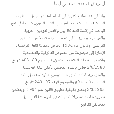
أو ميثاقها له هدف مجتمعي أيضاً.
ولنا في هذا نماذج كثيرة في العالم المتمدن، ولعل المنظومة
الفرنكوفونية، والاهتمام الفرنسي بالشأن اللغوي، خير دليل ينفع
الباحث في إقامة المحاكاة بين واقعين لغويين: العربية
والفرنسية. وما يهمنا في هذه المقارنة، فضلاً عن الدستور
الفرنسي، وقانون عام 1994 الخاص بحماية اللغة الفرنسية،
الإشارة إلى مجموعة من النصوص القانونية والتنظيمية
والاجتهادية ذات العلاقة بالتطبيق. فالمرسوم 89 ـ 403 تاريخ
2/6/1989 قضى بإنشاء المجلس الأعلى للغة الفرنسية
والمفوضية العامة للسهر على توسيع دائرة استعمال اللغة
الفرنسية (المادة 9)؛ والمرسوم الرقم 95 ـ 240 تاريخ
3/3/1995 يتعلق بكيفية تطبيق قانون عام 1994، ويتضمن
بصورة خاصة تفصيلاً للعقوبات (أو الغرامات) التي تنزل
بمخالفي القانون.