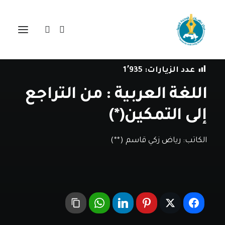
في
دراسات
•
10 يوليو، 2019
عدد الزيارات:
1٬935
اللغة العربية : من التراجع
إلى التمكين(*)
الكاتب:
رياض زكي قاسم (**)