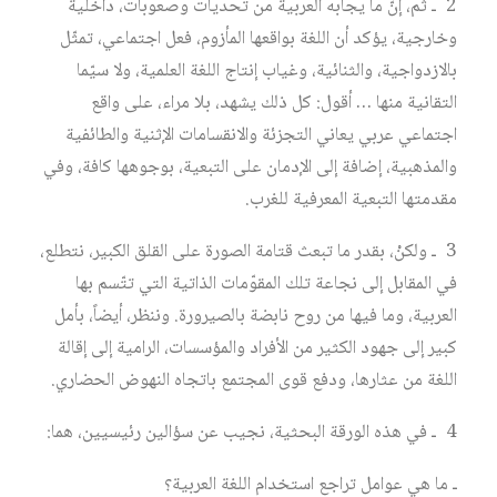
2 ـ ثم، إنّ ما يجابه العربية من تحديات وصعوبات، داخلية
وخارجية، يؤكد أن اللغة بواقعها المأزوم، فعل اجتماعي، تمثّل
بالازدواجية، والثنائية، وغياب إنتاج اللغة العلمية، ولا سيّما
التقانية منها … أقول: كل ذلك يشهد، بلا مراء، على واقع
اجتماعي عربي يعاني التجزئة والانقسامات الإثنية والطائفية
والمذهبية، إضافة إلى الإدمان على التبعية، بوجوهها كافة، وفي
مقدمتها التبعية المعرفية للغرب.
3 ـ ولكنْ، بقدر ما تبعث قتامة الصورة على القلق الكبير، نتطلع،
في المقابل إلى نجاعة تلك المقوّمات الذاتية التي تتّسم بها
العربية، وما فيها من روح نابضة بالصيرورة. وننظر، أيضاً، بأمل
كبير إلى جهود الكثير من الأفراد والمؤسسات، الرامية إلى إقالة
اللغة من عثارها، ودفع قوى المجتمع باتجاه النهوض الحضاري.
4 ـ في هذه الورقة البحثية، نجيب عن سؤالين رئيسيين، هما:
ـ ما هي عوامل تراجع استخدام اللغة العربية؟