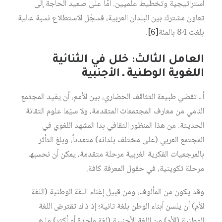
استراتيجية وتخطيط علميين. أمّا على صعيد الحاجة إلى
تعاون مشترك بين البلدان العربية، فسجّل الاستطلاع نسبة عالية
بلغت 84 بالمئة
[6]
.
العامل الثالث: خلل في الثنائية
اللغوية الوطنية ـ الأجنبية
أ ـ تقضي طبيعة التثاقف الحضاري، بين الأمم، أن يفيد المجتمع
النامي من معارف المجتمعات المتقدمة، ولا سيّما علوم التقانة
الحديثة. من هذا المنظور الثقافي بدا المشهد اللغوي في
المجتمع العربي (على مختلف بلدانه) متعدداً، وبلغ التأثر
بالمرجعيات الفكرية الغربية مرحلة متقدمة، يمكن أن نحسبها
مرحلة تكوينية، في حقول المعرفة كافة.
وقد يكون من المألوف، ومن قبيل إغناء اللغة الوطنية (اللغة
الأم) أن يلسن أبناء الوطن بلغة ثانية؛ إذ ذاك تقترض اللغة
الوطنية (الأم) من اللغة الأجنبية (لغة واحدة أو أكثر) ما هي