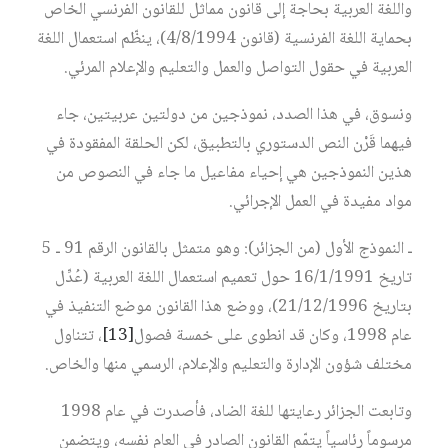
واللغة العربية بحاجة إلى قانون مماثل للقانون الفرنسي الخاص
بحماية اللغة الفرنسية (قانون 4/8/1994)، ينظّم استعمال اللغة
العربية في حقول التواصل والعمل والتعليم والإعلام المرئي.
ونسوق، في هذا الصدد، نموذجين من دولتين عربيتين، جاء
فيهما قَرْن النص الدستوري بالتطبيق، لكن الحلقة المفقودة في
هذين النموذجين هي إحياء مفاعيل ما جاء في النصوص من
مواد مفيدة في العمل الإجرائي.
ـ النموذج الأول (من الجزائر): وهو متمثل بالقانون الرقم 91 ـ 5
تاريخ 16/1/1991 حول تعميم استعمال اللغة العربية (عُدِّل
بتاريخ 21/12/1996)، ووضع هذا القانون موضع التنفيذ في
عام 1998، وكان قد انطوى على خمسة فصول
[13]
، تتناول
مختلف شؤون الإدارة والتعليم والإعلام، الرسمي منها والخاص.
وتابعت الجزائر رعايتها للغة الضاد، فأصدرت في عام 1998
مرسوماً رئاسياً يتمّم القانون الصادر في العام نفسه، ويتضمن