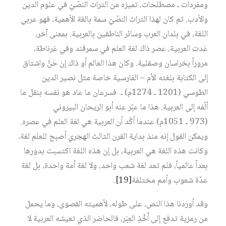
ومفردات ـ مصطلحات، تميزه من التراث النصّيّ في علوم الدين
والأدب. ثم كان لهذا التراث النصّيّ سمة بالغة الأهمية، فهو عربي
اللغة، في بلدان العرب وسائر الناطقين بالعربية. بمعنى آخر،
غدت العربية، عصر ذاك لغة العلم في سمرقند وفي غرناطة،
مروراً بخراسان وصقلية. وكان هذا العالم أو ذاك إن حَنَّ واشتاق
إلى الكتابة بلغته الأم – الفارسية خاصة مثل نصير الدين
الطوسي (1201 ـ 1274م) ـ فسرعان ما عاد هو نفسه بنقل ما
ألّفه إلى العربية. هذا ما عبّر عنه أبو الريحان البيروني
(973 ـ 1051م) عندما أكّد أن العربية هي لغة العلم في عصره.
ويمكن القول إنه منذ بداية القرن الثالث الهجري أصبح للعلم لغة،
وكانت هذه اللغة هي العربية، بل إن هذه اللغة اكتسبت بدورها
بعداً عالمياً، فلم تعد لغة شعب واحد، ولا لغة أمة واحدة، بل لغة
عدّة شعوب وأمم مختلفة
[19]
.
وقد أوردنا هذا النص، على طوله، لأهميته القصوى، وما يحمل
من رمزية تدفع إلى أَخْذِ العِبَر، فالحاضر الذي تعيشه العربية لا