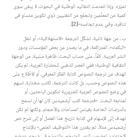
تميّزه. وإذا انعدمت التقاليد الوطنية في البحوث، لا يبقى سوى
كمية من المعلّمين وتجمّع من التقنيين ذوي تكوين متساوٍ في
تنافره، وفي عدم تجانسه»
[2]
.
ب ـ من جهة ثانية، تشكّل الترجمة «الاستهلاكية»، أو لنقل
«البكماء»، المتراكمة، في ما يصدر عن بعض المؤسسات ودور
النشر العربية، كمّاً، على حساب البحث، ظاهرة سلبية، من الوجهة
الثقافية الوطنية؛ ففي العصر الذهبي للحضارة العربية، لم يكن
الهدف من ترجمة النصوص كتابة الفكر المعرفي، أو الاطّلاع على
هذه النصوص وحسب، بل كانت الترجمة، لكتب مختارة، تسهم
في وضع النصوص العربية الضرورية لتكوين الباحثين، أو
لمتابعة البحث. «فترجمة كتب أرشميدس كان لها أن تسمح
بالدراسات الخاصة بقياس المساحات والأحجام، ولكنها لم تكن
تهدف إلى الإسهام في كتابة تاريخ هذا الفصل أو إلى شرح نص
أرشميدس مثلاً، ثم يقترن هذا «التوظيف العلمي» بالإنتاج
الاجتهادي لمضمون النص المترجَم، والتوسّع في شرحه، ووضع