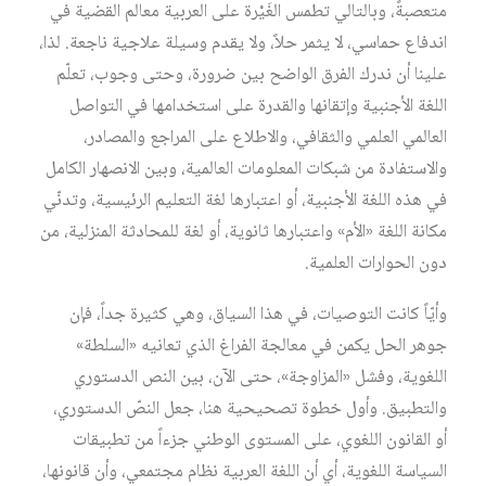
متعصبةً، وبالتالي تطمس الغَيْرة على العربية معالم القضية في
اندفاع حماسي، لا يثمر حلاً، ولا يقدم وسيلة علاجية ناجعة. لذا،
علينا أن ندرك الفرق الواضح بين ضرورة، وحتى وجوب، تعلّم
اللغة الأجنبية وإتقانها والقدرة على استخدامها في التواصل
العالمي العلمي والثقافي، والاطلاع على المراجع والمصادر،
والاستفادة من شبكات المعلومات العالمية، وبين الانصهار الكامل
في هذه اللغة الأجنبية، أو اعتبارها لغة التعليم الرئيسية، وتدنّي
مكانة اللغة «الأم» واعتبارها ثانوية، أو لغة للمحادثة المنزلية، من
دون الحوارات العلمية.
وأيّاً كانت التوصيات، في هذا السياق، وهي كثيرة جداً، فإن
جوهر الحل يكمن في معالجة الفراغ الذي تعانيه «السلطة»
اللغوية، وفشل «المزاوجة»، حتى الآن، بين النص الدستوري
والتطبيق. وأول خطوة تصحيحية هنا، جعل النصّ الدستوري،
أو القانون اللغوي، على المستوى الوطني جزءاً من تطبيقات
السياسة اللغوية، أي أن اللغة العربية نظام مجتمعي، وأن قانونها،