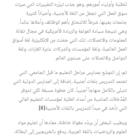
للطلبة وأولياء أمورهم، وهو جذب تبرّره التغييرات التي ميزت
سوق العمل التي تجعل من اللغة الأجنبية، وأحياناً كثيرة
جامعات بعينها، شرطاً للالتحاق بأهم الوظائف وأعلاها عائداً.
وهي نتيجة سيادة العولمة والريادة الأمريكية في مجال تقانة
المعلومات والاتصالات، تلك التي جعلت من الإنكليزية لغة أسواق
العمل العالمية، ولغة المؤسسات والشركات عابرة القارات، ولغة
التواصل والاتصالات على مستوى العالم.
ثم، إن التوسّع بمدارس مراحل التعليم ما قبل الجامعي، التي
تعتمد التدريس بلغات أجنبية، إضافة إلى المدارس الدولية التي
تتبنّى بالكامل منهاجاً أجنبياً، كان خطوة مسبقة لكي تتوفر
المُدْخَلاَت المناسبة من أعداد الطلبة لمؤسسات التعليم العالي
التي تأخذ في مبدأ التدريس باللغات الأجنبية
[8]
.
ويطيب للبعض أن يردّد مقولة خاطئة، مفادها أن تعليم مواد
العلوم والرياضيات باللغة العربية، يدفع بالخريجين إلى البطالة،