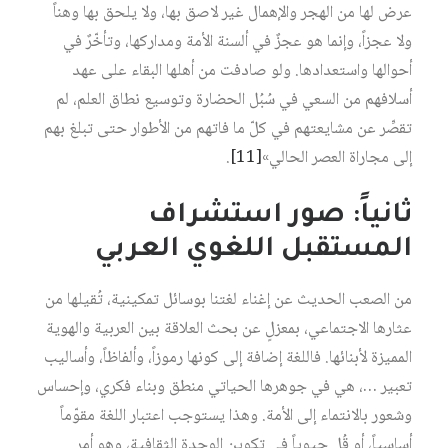
عرض لها من الهجر والإهمال غير لاصق بها، ولا يلحق بها وهناً
ولا عجزاً، وإنما هو عجزٌ في ألسنة الأمة ومداركها، وتأخّرٌ في
أحوالها واستعدادها. ولو صادفت من أهلها البقاء على عهد
أسلافهم من السعي في سُبُل الحضارة وتوسيع نطاق العلم، لم
تقصِّر عن مشايعتهم في كلّ ما فاتهم من الأطوار حتى تبلغ بهم
إلى مجاراة العصر الحالي»
[11]
.
ثانياً: صور استشراف
المستقبل اللغوي العربي
من الصعب الحديث عن إغناء لغتنا بوسائل تمكينية، تُقيلها من
عثارها الاجتماعي، بمعزلٍ عن بحث العلاقة بين العربية والهوية
المميزة لأبنائها. فاللغة إضافة إلى كونها رموزاً، وألفاظاً، وأساليب
تعبير …، هي في جوهرها الحياتي منطق وبناء فكري، وإحساس
وشعور بالانتماء إلى الأمة. وهذا يستوجب اعتبار اللغة مقوّماً
أساسياً، أو قُل حيوياً في تكوين الوحدة الثقافية، وهو أمر