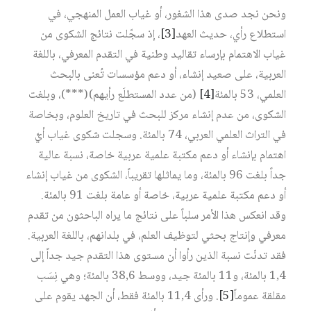
ونحن نجد صدى هذا الشغور، أو غياب العمل المنهجي، في
استطلاع رأي، حديث العهد
[3]
، إذ سجّلت نتائج الشكوى من
غياب الاهتمام بإرساء تقاليد وطنية في التقدم المعرفي، باللغة
العربية، على صعيد إنشاء، أو دعم مؤسسات تُعنى بالبحث
العلمي، 53 بالمئة
[4]
(من عدد المستطلَع رأيهم) (***)، وبلغت
الشكوى، من عدم إنشاء مركز للبحث في تاريخ العلوم، وبخاصة
في التراث العلمي العربي، 74 بالمئة. وسجلت شكوى غياب أيِّ
اهتمام بإنشاء أو دعم مكتبة علمية عربية خاصة، نسبة عالية
جداً بلغت 96 بالمئة، وما يماثلها تقريباً، الشكوى من غياب إنشاء
أو دعم مكتبة علمية عربية، خاصة أو عامة بلغت 91 بالمئة.
وقد انعكس هذا الأمر سلباً على نتائج ما يراه الباحثون من تقدم
معرفي وإنتاج بحثي لتوظيف العلم، في بلدانهم، باللغة العربية.
فقد تدنّت نسبة الذين رأوا أن مستوى هذا التقدم جيد جداً إلى
1,4 بالمئة، و11 بالمئة جيد، ووسط 38,6 بالمئة؛ وهي نِسَب
مقلقة عموماً
[5]
. ورأى 11,4 بالمئة فقط، أن الجهد يقوم على