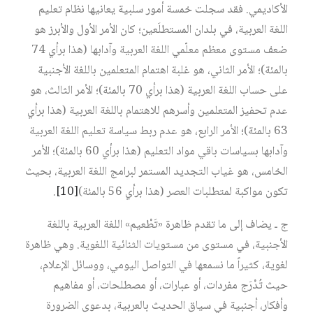
الأكاديمي. فقد سجلت خمسة أمور سلبية يعانيها نظام تعليم
اللغة العربية، في بلدان المستطلَعين؛ كان الأمر الأول والأبرز هو
ضعف مستوى معظم معلّمي اللغة العربية وآدابها (هذا برأي 74
بالمئة)؛ الأمر الثاني، هو غلبة اهتمام المتعلمين باللغة الأجنبية
على حساب اللغة العربية (هذا برأي 70 بالمئة)؛ الأمر الثالث، هو
عدم تحفيز المتعلمين وأسرهم للاهتمام باللغة العربية (هذا برأي
63 بالمئة)؛ الأمر الرابع، هو عدم ربط سياسة تعليم اللغة العربية
وآدابها بسياسات باقي مواد التعليم (هذا برأي 60 بالمئة)؛ الأمر
الخامس، هو غياب التجديد المستمر لبرامج اللغة العربية، بحيث
تكون مواكبة لمتطلبات العصر (هذا برأي 56 بالمئة)
[10]
.
ج ـ يضاف إلى ما تقدم ظاهرة «تَطْعيم» اللغة العربية باللغة
الأجنبية، في مستوى من مستويات الثنائية اللغوية. وهي ظاهرة
لغوية، كثيراً ما نسمعها في التواصل اليومي، ووسائل الإعلام،
حيث تُدْرَج مفردات، أو عبارات، أو مصطلحات، أو مفاهيم
وأفكار، أجنبية في سياق الحديث بالعربية، بدعوى الضرورة