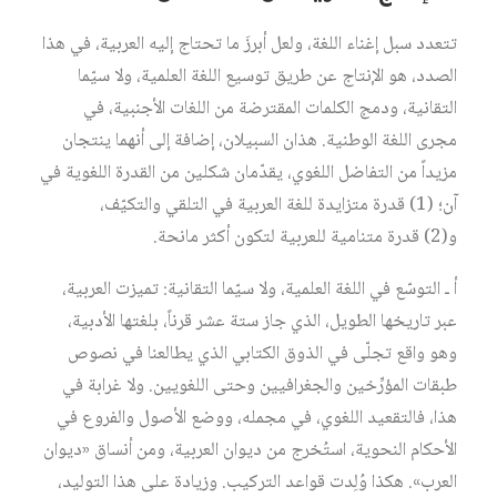
تتعدد سبل إغناء اللغة، ولعل أبرزَ ما تحتاج إليه العربية، في هذا
الصدد، هو الإنتاج عن طريق توسيع اللغة العلمية، ولا سيّما
التقانية، ودمج الكلمات المقترضة من اللغات الأجنبية، في
مجرى اللغة الوطنية. هذان السبيلان، إضافة إلى أنهما ينتجان
مزيداً من التفاضل اللغوي، يقدّمان شكلين من القدرة اللغوية في
آن؛ (1) قدرة متزايدة للغة العربية في التلقي والتكيّف،
و(2) قدرة متنامية للعربية لتكون أكثر مانحة.
أ ـ التوسّع في اللغة العلمية، ولا سيّما التقانية: تميزت العربية،
عبر تاريخها الطويل، الذي جاز ستة عشر قرناً، بلغتها الأدبية،
وهو واقع تجلّى في الذوق الكتابي الذي يطالعنا في نصوص
طبقات المؤرِّخين والجغرافيين وحتى اللغويين. ولا غرابة في
هذا، فالتقعيد اللغوي، في مجمله، ووضع الأصول والفروع في
الأحكام النحوية، استُخرج من ديوان العربية، ومن أنساق «ديوان
العرب». هكذا وُلِدت قواعد التركيب. وزيادة على هذا التوليد،