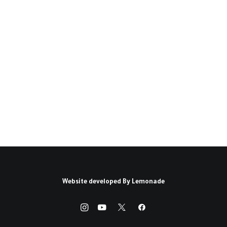
الحكومة وكورونا (*)
الكيان الصهيوني مليء بالأزمات، لكن على الواجهة
توجد أزمتان: تأليف…
كتبه ليلى خالد
Website developed By
Lemonade