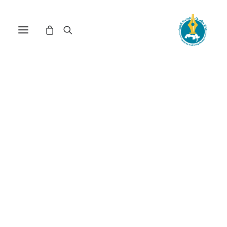
بين إرث إدارة ترامب وعكسه:
توجهات إدارة بايدن بشأن