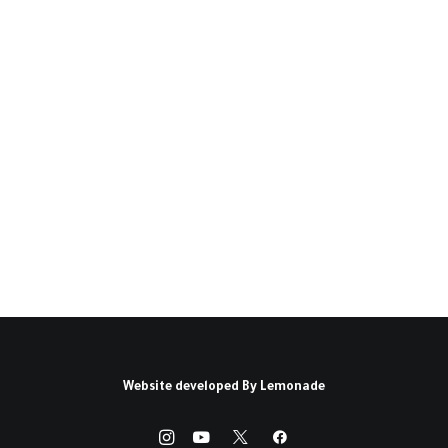
ثورة السودان وتحدي
الاختطاف(*)
طوى شباب السودان في الحادي عشر من نيسان/
أبريل 2019 صفحة من صفحات تاريخ…
كتبه محمد حسب الرسول
Website developed By
Lemonade