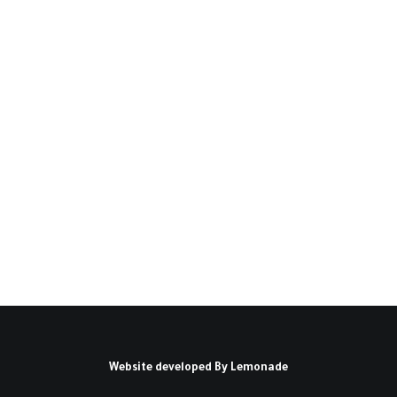
الحدود المزدوجة: صراع
الهويات من منظور سياسي(*)
مقدمة: عقب كل أحداث دولية عظمى، كالحروب
والصراعات الطائفية، تظهر الحاجة…
كتبه عبد اللطيف المتدين
Website developed By
Lemonade