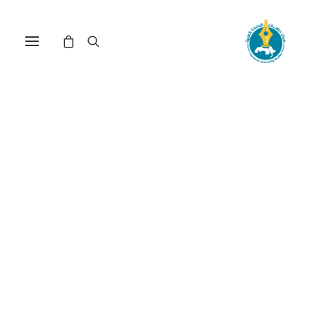
عبادة فوكو... غنوصية ما بعد
الحداثة