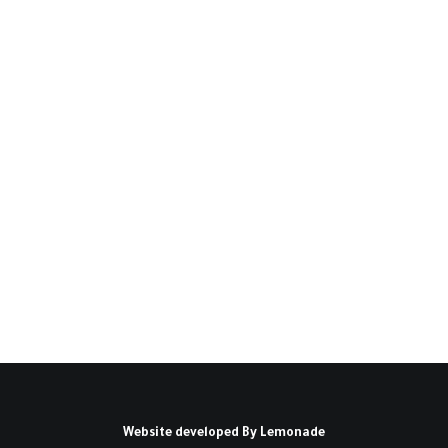
هل كان دوركايم دوركايمياً‏؟(*)
لقد جعلني فيليب بسنارد (Besnard, 2000)،
من خلال مقالته القيِّمة، أفهم…
كتبه رشيد المشهور
Website developed By
Lemonade