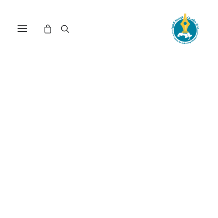
بين إرث إدارة ترامب وعكسه:
توجهات إدارة بايدن بشأن