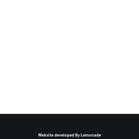
تقلبات الدولار ومستقبل
أسعار النفط والبترودولار(*)
مدخل: استناداً إلى العلاقة التي تربط الدولار بالنفط
يُطرح السؤال: هل تغيُّر سعر…
كتبه إحسان بوبريمة
Website developed By
Lemonade