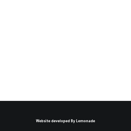
التعددية الحزبية في الجزائر:
المسار والمخرجات(*)
مقدمة: يعد الانتقال من الأحادية إلى التعددية
الحزبية أهم إجراء قامت به…
كتبه لقرع بن علي
Website developed By
Lemonade