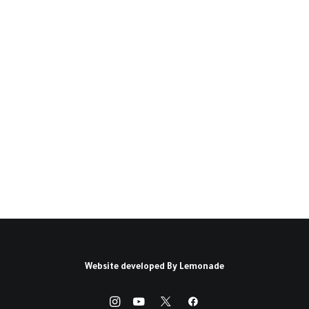
مدخل إلى قراءة إجمالية في
المشهد العربي(*)
تمهيد: أصبح البحث في الأوضاع العربية الراهنة
مصدراً للإحباط الكئيب الذي يخنق…
كتبه أحمد يوسف أحمد
Website developed By
Lemonade