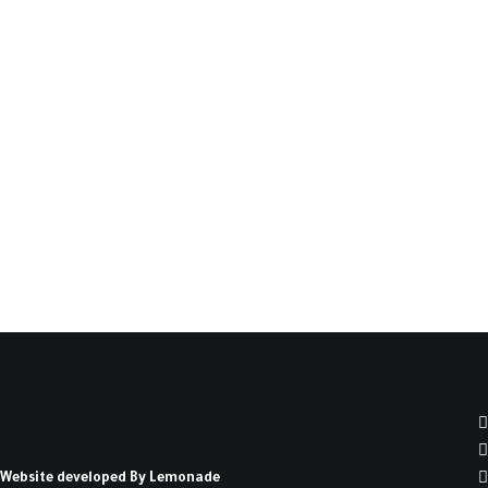
الجابري: بحث في التفكير
النقدي(*)
توطئة: اتسم المشروع الفكري لمحمد عابد الجابري
(1936 - 2010) بكونه متسع…
كتبه أحمد بابانا العلوي
Website developed By
Lemonade