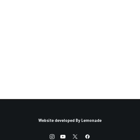
الأمن القومي العربي.. وسط
تحديات وعواصف (*)
يُجمع الكثير من المحللين للشأن العربي والإقليمي،
والمهتمين بقضايا الأمن…
كتبه جمال زهران
Website developed By
Lemonade