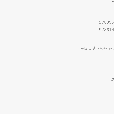
1
ل
97899
97861
سياسة
,
فلسطين
,
اليهود