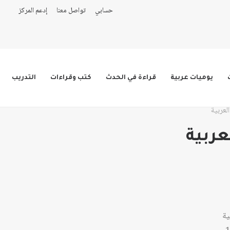
حسابي
تواصل معنا
إدعم المركز
يوميات عربية
قراءة في الحدث
كتب وقراءات
التدريب
العربية
عربية
اق
ق
عر:
عر:
ية
ال