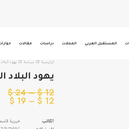
ات
المستقبل العربي
المجلات
دراسات
مقالات
حوارات
الرئيسية
سياسة
يهود البلاد 
يهود البلاد ال
نط
$
24
–
$
12
نطا
الس
$
19
–
$
12
من
الس
من
الكاتب
خيرية قاسم
خل