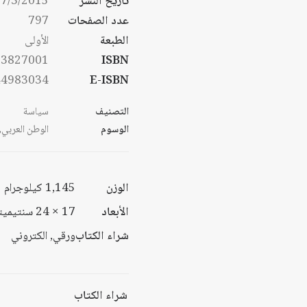
تاريخ النشر
7/3/2015
خلا
عدد الصفحات
797
الطبعة
الأولى
53827001
ISBN
44983034
E-ISBN
التصنيف
سياسة
الوسوم
الوطن العربي
,
الوزن
1,145 كيلوجرام
الأبعاد
17 × 24 سنتيميتر
شراء الكتاب
ورقي, الكتروني
شراء الكتاب