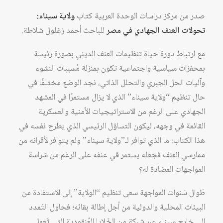
صدر من مركز دراسات الوحدة العربية كتاب
ولاية سيناء:
تحولات العنف الجهادي في مصر
للباحث أحمد زغلول شلاطة.
مع ارتباط دورة حياة تنظيمات العنف الديني بصورة رئيسة
بمحفزات سياسية واجتماعية تكون بمنزلة مُسببات النشوء
وآليات الحل الجبري والتحلل الذاتي، نجد الوضع مختلفًا في
حال تنظيم “ولاية سيناء” الذي لا يزال مستمرًا في المشهد
الجهادي على الرغم من الاستراتيجيات الأمنية والعسكرية
القائمة في وجهه، ليكون التساؤل الرئيسي الذي يطرح نفسه في
هذا الكتاب: ما الذي توافر لـ”ولاية سيناء” ولم يتوافر لأقرانه من
ممارسي العنف فجعله يستمر في عنفه على الرغم من شراسة
المواجهات المضادة له؟
طَوال سَنوات المواجهة سعى تنظيم “الولاية” إلى الاستفادة من
البيئات المحلية والدولية من أجل إطالة بقائه؛ فحاول التّمدد
إلى خارج سيناء عبر شبكة من الخَلايا العُنقودية التي تَعمل