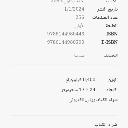
الكاتب
أحمد زغلول شلاطة
خلال
تاريخ النشر
1/1/2024
خلال
عدد الصفحات
256
الطبعة
الأولى
9786144980446
ISBN
9786144980590
E-ISBN
التصنيف
سياسة
الوزن
0,400 كيلوجرام
الأبعاد
24 × 17 سنتيميتر
شراء الكتاب
ورقي, الكتروني
شراء الكتاب