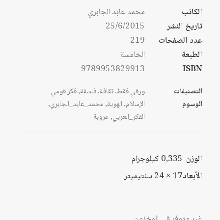
الكاتب
محمد عابد الجابري
تاريخ النشر
25/6/2015
عدد الصفحات
219
الطبعة
الخامسة
9789953829913
ISBN
التصنيفات
ورقي فقط
,
ثقافة
,
فلسفة
,
فكر قومي
الوسوم
الإسلام
,
الهوية
,
محمد_عابد_الجابري
,
الفكر_العربي
,
عروبة
الوزن
0,335 كيلوجرام
الأبعاد
17 × 24 سنتيميتر
غير متوفر في المخزون