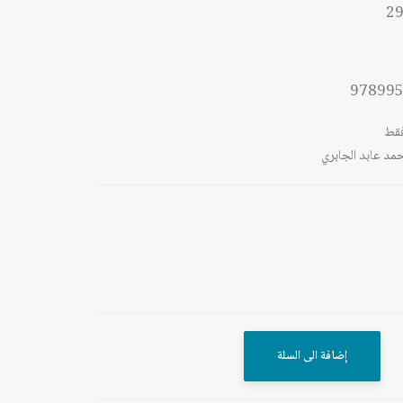
29
97899
قط
مد عابد الجابري
إضافة الى السلة