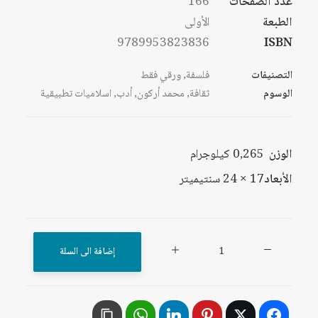
عدد الصفحات
166
الطبعة
الأولى
9789953823836
ISBN
التصنيفات
فلسفة
,
ورقي فقط
الوسوم
ثقافة
,
محمد أركون
,
أدب
,
اسلاميات تطبيقية
الوزن
0,265 كيلوجرام
الأبعاد
17 × 24 سنتيميتر
كمية
إضافة الى السلة
محمد
أركون:
المفكر