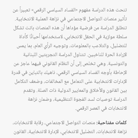
تنحت هذه الدراسة مفهوم «الفساد السياسي الرقمي» تعبيراً عن
تأثير منصات التواصل الاجتماعي في نزاهة العملية الانتخابية.
تنطلق الدراسة من فرضية مؤداها أن هذه المنصات باتت تشكل
سلطة موازية في الحقل الانتخابي، لاستخدامها أحيانًا كأداة
للتضليل، والتلاعب بالمعلومات، وتوجيه الرأي العام، بما يمس
الإرادة الحرة للناخبين. تتناول الدراسة التجربتين اللبنانية
والتونسية. وهي تخلص إلى أن النظام القانوني فيهما عاجز عن
الإحاطة بأوجه الفساد السياسي الرقمي، ناهيك بالتباين في قدرة
الإدارات الانتخابية على التعامل مع المخالفات، وضعف التكامل
بين القانون والأخلاق والمعايير الدولية ذات الصلة. وتقدم
الدراسة توصيات لسد الفجوة التنظيمية، وضمان نزاهة
الانتخابات في العصر الرقمي.
كلمات مفتاحية:
منصات التواصل الاجتماعي، رقابة الانتخابات،
نزاهة الانتخابات، التضليل الانتخابي، الإدارة الانتخابية، القانون