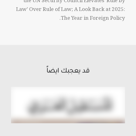
the UN Security Council Elevates ‘Rule by
Law’ Over Rule of Law; A Look Back at 2025:
The Year in Foreign Policy.
قد يعجبك ايضاً