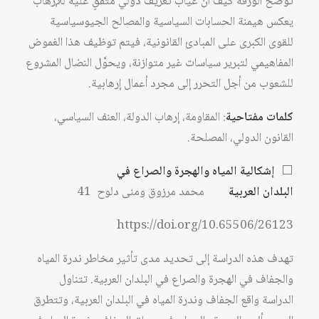
توضح الورقة كيف أن غياب تعريف دولي متَّفقٍ عليه للإرهاب
يعكس هيمنة الحسابات السياسية والمصالح الجيوسياسية
للقوى الكبرى على المبادئ القانونية، فيتم توظيف هذا الغموض
المفاهيمي لتبرير سياسات غير متوازنة، ويحوَّل النضال المشروع
للشعوب من أجل التحرر إلى مجرد أعمال إرهابية.
كلمات مفتاحية
: المقاومة، إرهاب الدولة، العنف السياسي،
القانون الدولي، المصلحة.
⬜
إشكالية المياه والهجرة والصراع في
البلدان العربية
محمد مرزوق ومنى دلوح 41
https://doi.org/10.65506/26123
تهدف هذه الدراسة إلى تحديد مدى تأثير مخاطر ندرة المياه
والجفاف في الهجرة والصراع في البلدان العربية. تتناول
الدراسة واقع الجفاف وندرة المياه في البلدان العربية، وتتطرق