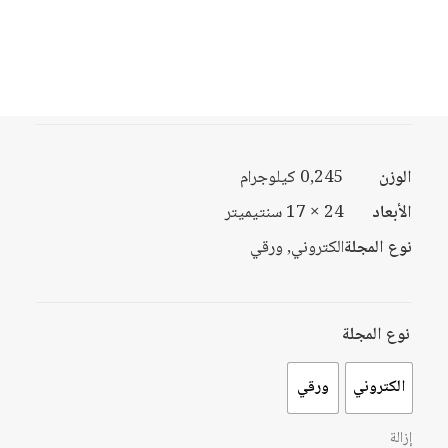
السعر:
من
10249834
ISSN
خلال
التصنيف
مجلة المستقبل العربي
الوزن
0,245 كيلوجرام
الأبعاد
24 × 17 سنتيميتر
نوع المجلة
الكتروني, ورقي
نوع المجلة
الكتروني
ورقي
إزالة