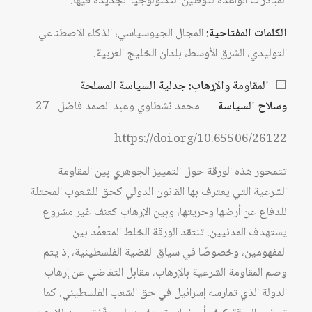
المبادرات الواعدة لتوطين التكنولوجيا الجديدة فيها.
الكلمات المفتاحية:
المجال الجيوسياسي، الذكاء الاصطناعي
التوليدي، الشرق الأوسط، بلدان الخليج العربية.
⬜
المقاومة والإرهاب: جدلية السياسة المسلحة
وسلاح السياسة
محمد نشطاوي وعبد الصمد فاضل 27
https://doi.org/10.65506/26122
تتمحور هذه الورقة حول التمييز الجوهري بين المقاومة
الشرعية التي يعترف بها القانون الدولي كحق للشعوب المحتلة
للدفاع عن أرضها وحريتها، وبين الإرهاب كعنف غير مشروع
يستهدف المدنيين. تنتقد الورقة الخلط المتعمَّد بين
المفهومين، وخصوصًا في سياق القضية الفلسطينية، إذ يتم
وصم المقاومة الشرعية بالإرهاب، مقابل التغاضي عن إرهاب
الدولة الذي تمارسه إسرائيل في حق الشعب الفلسطيني. كما