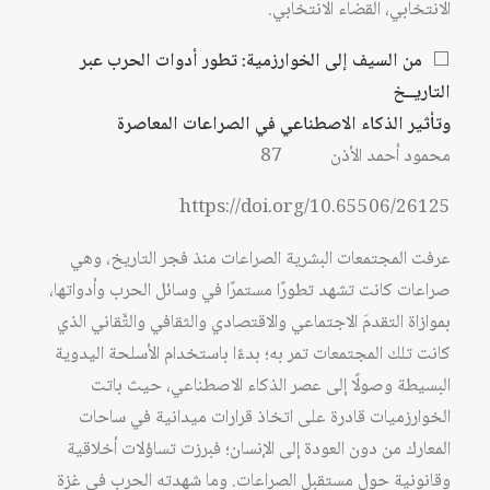
الانتخابي، القضاء الانتخابي.
⬜
من السيف إلى الخوارزمية: تطور أدوات الحرب عبر
التاريــخ
وتأثير الذكاء الاصطناعي في الصراعات المعاصرة
محمود أحمد الأذن 87
https://doi.org/10.65506/26125
عرفت المجتمعات البشرية الصراعات منذ فجر التاريخ، وهي
صراعات كانت تشهد تطورًا مستمرًا في وسائل الحرب وأدواتها،
بموازاة التقدمَ الاجتماعي والاقتصادي والثقافي والتَّقاني الذي
كانت تلك المجتمعات تمر به؛ بدءًا باستخدام الأسلحة اليدوية
البسيطة وصولًا إلى عصر الذكاء الاصطناعي، حيث باتت
الخوارزميات قادرة على اتخاذ قرارات ميدانية في ساحات
المعارك من دون العودة إلى الإنسان؛ فبرزت تساؤلات أخلاقية
وقانونية حول مستقبل الصراعات. وما شهدته الحرب في غزة