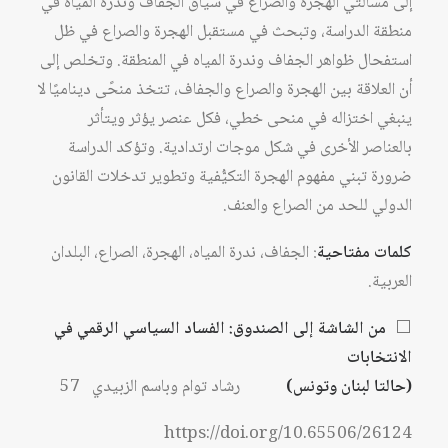
إلى مسألتي الهجرة والصراع في سياق الجفاف وندرة المياه في
منطقة الدراسة، وتبحث في مستقبل الهجرة والصراع في ظل
استفحال ظواهر الجفاف وندرة المياه في المنطقة. وتخلص إلى
أن العلاقة بين الهجرة والصراع والجفاف، تتخذ منحًى ديناميًا لا
ينبغي اختزاله في منحى خطي، فكل عنصر يؤثر ويتأثر
بالعناصر الأخرى في شكل موجات ارتدادية. وتؤكد الدراسة
ضرورة تبني مفهوم الهجرة التكيُّفية وتطوير تدخلات القانون
الدولي للحد من الصراع والعنف.
كلمات مفتاحية
: الجفاف، ندرة المياه، الهجرة، الصراع، البلدان
العربية.
⬜
من الشاشة إلى الصندوق: الفساد السياسي الرقمي في
الانتخابات
(حالتا لبنان وتونس)
رشاد توام وباسم الزبيدي 57
https://doi.org/10.65506/26124