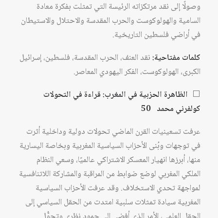
وصولًا إلى نقد مرتكزاته الرئيسة التي تمثلت بفكرة معادة
السامية والهولوكوست والحرب المقدسة والاحتلال والاستيطان
في أراضي فلسطين التاريخية.
كلمات مفتاحية:
نقد العنف، الحرب المقدسة، فلسطين، إسرائيل
الكبرى، الهولوكوست، الفكر اليهودي المعاصر.
⬜
الظاهرة الحزبية في المغرب: قراءة في التحولات
كولفرني محمد 50
عرفت تسعينيات القرن الماضي تحولات دولية وداخلية أثرت
في توجهات وبُنى الأحزاب السياسية المغربية وبخاصة اليسارية
منها، أبرزها انهيار المعسكر الاشتراكي عالميًا، وسعي النظام
الملكي المغربي لوضع ضوابط من المراقبة والمشاركة اللاتنافسية
لمواجهة تحدي الاستخلاف. وقد عرفت الأحزاب السياسية
المغربية سيادة تمثلات سلبية امتدت من الحقل السياسي إلى
الحقل العلمي، الأمر الذي أفضى إلى جمود نظري وتحوُّل