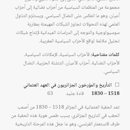
مجموعة من المنظمات السياسية من أحزاب نضالية إلى أحزاب
أعيان، وهو ما انعكس على النضال السياسي. ويستلزم التناول
العلمي لهذه التحولات تجاوز الشبكات المهيمنة بمقاربة
سوسيولوجية والتوجه إلى الدراسات الميدانية لإنتاج شبكات
تحليل ملائمة لواقع الأحزاب السياسية المغربية.
كلمات مفتاحية:
الأحزاب السياسية، الإمكانات السياسية،
الأحزاب النضالية، أحزاب الأعيان، التنشئة الحزبية، النضال
السياسي.
⬜
التأريخ والمؤرخون الجزائريون في العهد العثماني
1518 – 1830
قادة جليد 63
تعد الحقبة العثمانية في الجزائر 1518 – 1830 من أصعب
الحقب في التاريخ الجزائري، بسبب طمس هوية هذه الحقبة من
طرف الاستعمار الفرنسي، وهو ما جعل هذه المرحلة التاريخية