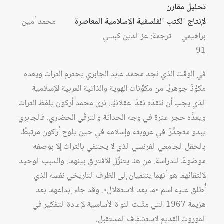
تحليل مقارن
لإنتاج الكتب الفلسفية الإسلامية المعاصرة
محمد أمين
براهيمي ترجمة: عز الدين كبسي
91
في الوقت الذي نجد محمد عابد الجابري يحترم التراث ويعده
مكوِّنًا جوهريًّا من مكوِّنات الهوية والذاتية العربية الإسلامية
الذي يجب أن ننقدَه نقدًا عقلانيًّا، نرى محمد أركون يلفظ التراث
ويعدُّه حجر عثرة في وجه الحداثة والترقّي الحضاري. فالجابري
يبدو متجذِّرًا في عروبته وإسلامه في حين يلوح أركون مرتبطًا
بالحقل الجامعي الفرنسي الذي لا يحتفي بالتراث إلا بوصفه
موضوعًا للدراسة. من هنا يتنزَّل الافتراق بينهما. والسبب الوحيد
لالتقائهما هو أنهما ينتميان إلى الظرف التاريخي نفسه الذي
أُطلق عليه اسم «ما بعد الاستقلال». وقد جاء إبداعهما بعد
هزيمة 1967 التي مثّلت النواة الأساسية لإعادة التفكير في
الموروث القديم لاستشفاف المستقبل.