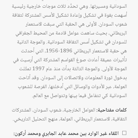
السودانية ومسيرتها. وهي تحدِّد ثلاث موجات خارجية رئيسية
أسهمت بقوة في تشكيل وإعادة تشكيل الأسس المشتركة لثقافة
شعوب السودان. الأولى هي الحقبة التي سبقت الاستعمار
البريطاني، بحيث ساهمت عوامل قادمة من المحيط الجغرافي
للسودان في تشكيل أسس الثقافة السودانية. والموجة الثانية
هي حقبة الاستعمار البريطاني 1896-1956، التي أحدثت
تأثيرات عميقة أعادت صوغ القواسم المشتركة التي أرسيت في
الموجة الأولى. والموجة الثالثة بدأت منذ عام 1997 تمثّلت
بدخول ثورة المعلومات والاتصالات إلى السودان. وقد أتاحت
العولمة، عبر الأدوات والوسائل التي أدخلتها، الفرصة للشعوب
السودانية كي تتفاعل فيما بينها وتتواصل مع العالم.
كلمات مفتاحية:
العوامل الخارجية، شعوب السودان، المشتركات
الثقافية، الاستعمار البريطاني، العولمة، منهج التحليل التاريخي.
⬜
اللقاء غير الوارد بين محمد عابد الجابري ومحمد أركون: