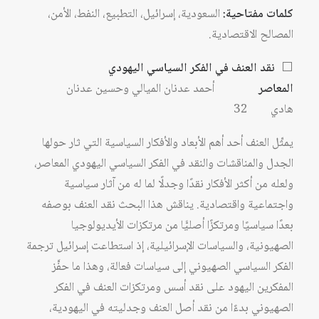
كلمات مفتاحية:
السعودية، إسرائيل، التطبيع، النفط، الأمن،
المصالح الاقتصادية.
⬜
نقد العنف في الفكر السياسي اليهودي
المعاصر
أحمد عدنان الميالي وحسين عدنان
هادي 32
يمثِّل العنف أحد أهم الأبعاد والأفكار السياسية التي ثار حولها
الجدل والمناقشات والنقد في الفكر السياسي اليهودي المعاصر،
ولعله من أكثر الأفكار نقدًا وجدلًا لما له من آثار سياسية
واجتماعية واقتصادية. يناقش هذا البحث نقد العنف بوصفه
بعدًا سياسيًا ومرتكزًا أصليًّا من مرتكزات الأيديولوجيا
الصهيونية، والسياسات الإسرائيلية، إذ استطاعت إسرائيل ترجمة
الفكر السياسي الصهيوني إلى سياسات فعالة، وهذا ما حفَّز
المفكرين اليهود على نقد أسس ومرتكزات العنف في الفكر
الصهيوني بدءًا من نقد أصل العنف وجدليته في اليهودية،