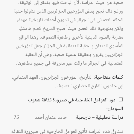
صعبة من حيث الدراسة، لأن الباحث فيها يفتقر إلى الوثيقة،
ورغم ذلك نجح بعض المؤرخين الجزائريين الذين تناولوا حقبة
الحكم العثماني في الجزائر في تدوين أحداث تاريخية مهمة،
ولكن بمنهجية ذلك العصر حيث أصبح التاريخ كعلم هامشيًّا
مقارنة بالعلوم الدينية الأخرى وظاهرة التصوف. وهذا الواقع
المأسوي المتعلق بالحقبة العثمانية في الجزائر جعل المؤرخين
الجزائريين يقرون بحقيقة علمية صعبة، وهي أن الحقبة
العثمانية في الجزائر ما زالت غير معروفة في جميع مظاهرها.
كلمات مفتاحية:
التأريخ، المؤرخون الجزائريون، العهد العثماني،
ابن خلدون، الفارق الحضاري، التصوف.
⬜
دور العوامل الخارجية في صيرورة ثقافة شعوب
السودان:
دراسة تحليلية – تاريخية
حامد عثمان أحمد 75
تتناول هذه الدراسة تأثير العوامل الخارجية في صيرورة الثقافة