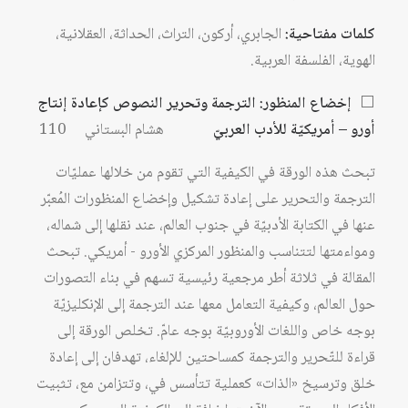
كلمات مفتاحية:
الجابري، أركون، التراث، الحداثة، العقلانية،
الهوية، الفلسفة العربية.
⬜
إخضاع المنظور: الترجمة وتحرير النصوص كإعادة إنتاج
أورو – أمريكيّة للأدب العربيّ
هشام البستاني 110
تبحث هذه الورقة في الكيفية التي تقوم من خلالها عمليّات
الترجمة والتحرير على إعادة تشكيل وإخضاع المنظورات المُعبّر
عنها في الكتابة الأدبيّة في جنوب العالم، عند نقلها إلى شماله،
ومواءمتها لتتناسب والمنظور المركزي الأورو - أمريكي. تبحث
المقالة في ثلاثة أطر مرجعية رئيسية تسهم في بناء التصورات
حول العالم، وكيفية التعامل معها عند الترجمة إلى الإنكليزيّة
بوجه خاص واللغات الأوروبيّة بوجه عامّ. تخلص الورقة إلى
قراءة للتّحرير والترجمة كمساحتين للإلغاء، تهدفان إلى إعادة
خلق وترسيخ «الذات» كعملية تتأسس في، وتتزامن مع، تثبيت