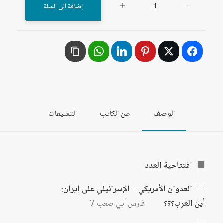
إضافة الى السلة
مجلة
المستقبل
العربي
العدد
557
تموز/
يوليو
الوصف
عن الكاتب
التعليقات
2025
⬛
افتتاحية العدد
⬜
العدوان الأمريكي – الإسرائيلي على إيران:
أين العرب؟؟؟
فارس أبي صعب 7