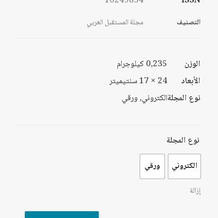
10249834
ISSN
خلال
التصنيف
مجلة المستقبل العربي
الوزن
0,235 كيلوجرام
الأبعاد
24 × 17 سنتيميتر
نوع المجلة
الكتروني, ورقي
نوع المجلة
الكتروني
ورقي
إزالة
كمية