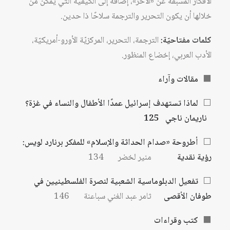
الأفكار المسبقة عن «الآخر»، إضافة إلى الكيفية التي يمكن من
خلالها أن يكون التحرير والترجمة سلاحًا ذا حدين.
كلمات مفتاحيّة:
الترجمة، التحرير، المركزيّة الأورو-أمريكيّة،
الأدب العربي، إخضاع المنظور.
⬛
مقالات وآراء
⬜
لماذا تستهدف إسرائيل عمدًا الأطفال والنساء في غزة؟
ناريمان ناجي 125
⬜
أطروحة «صدام الحداثة والإسلام» للمفكر برنارد لويس:
رؤية نقدية
منير لخضر 134
⬜
تفعيل الدبلوماسية الشعبية لنصرة الفلسطينيين في
طوفان الأقصى
ثامر عبد الغني سباعنة 146
⬛
كتب وقراءات