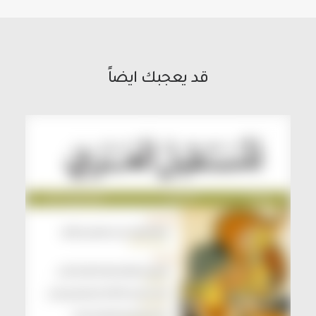
قد يعجبك ايضاً