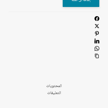
إضافة الى السلة
العربي
العدد
541
آذار/
مارس
2024
المحتويات
التعليقات