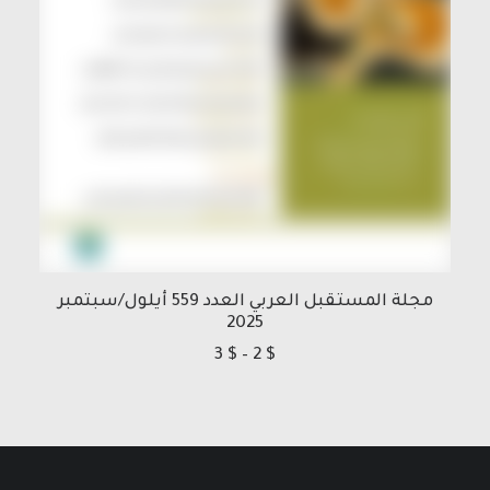
مجلة المستقبل العربي العدد 559 أيلول/سبتمبر
2025
نطاق
3
$
–
2
$
السعر:
من
خلال