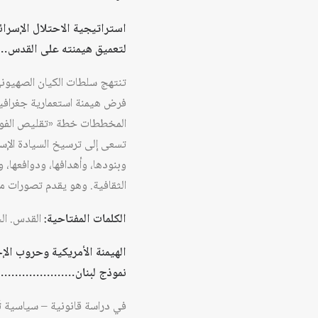
استراتيجية الاحتلال الإسرائ
لتعميق هيمنته على القد
فرض هيمنة استعمارية جغرافية
المخططات خطة «تقليص الفوارق
تسعى إلى ترسيخ السيادة الإس
وبنودها، وأهدافها، ودوافعها، 
الثقافية. وهو يقدم تصورات م
الكلمات المفتاحية:
القدس. الخ
الهيمنة الأمريكية وحروب الإ
نموذج لبنان…………………
في دراسة قانونية – سياسية تُم