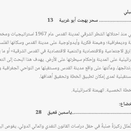
يلي
س…………………… سحر بهجت أبو غربية 13
تنتهج سلطات الكيان الصهيوني منذ احتلالها الشطر الش
 وديمغرافية؛ وهيمنة فكرية وأيدولوجية على مدينة القدس وسكانها الفلس
 الاجتماعية والاقتصادية والتنمية الاقتصادية في القدس الشرقية» أو ما 
رائيلية على المدينة وإحكام سيطرتها على الأرض. يهدف هذا البحث إلى الت
ونتائجها، ومآلتها على واقع مدينة القدس ومستقبلها من النواحي الجغرافية وا
ستقبلية لمدى إمكان تطبيق الخطة وتحقيق أهدافها.
طة الخمسية. الهيمنة الاسرائيلية.
خضاع:
…………………………………..ياسمين قعيق 28
ثّل ركيزةً صلبةً في حقل دراسات القانون النقدي والمالي الدولي، يغوص الب