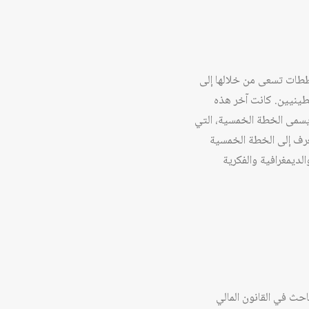
رقي لمدينة القدس عام 1967 استراتيجيات ومخططات تسعى من خلالها إلى
طينيين. كانت آخر هذه
يسمى الخطة الخمسية، التي
عرف إلى الخطة الخمسية
لديمغرافية والفكرية
احث في القانون المالي