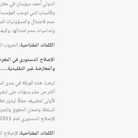
الدولي أحمد سويدان في مقاربة 
والأسباب التي توجب المؤسسات ا
عدم الامتثال والمسؤوليات المت
وتداعيات عدم امتثالها، وكيف ت
الكلمات المفتاحية:
الحروب الما
الإصلاح الدستوري في المغر
والمعارضة غير التقليدية…
تبحث هذه الورقة في مدى انسج
أكثر من عشر سنوات على تنفيذه
الأولى لتطبيقه حمّالًا لبذور 
السلطة وضمان الحقوق والحريا
الإصلاح الدستوري لعام 2011 إلى طرف بعينه دون آخر ينطوي على تصوّر ضيق يتعين الانتباه إلى تهافت حججه.
الكلمات المفتاحية:
الإصلاح ال