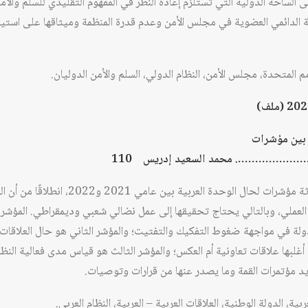
الساحة الدولية التي تستلزم إعادة النظر في المفهوم التقليدي للسلم والأمن 
 الدائمي العضوية في مجلس الأمن وعدم قدرة المنظمة وميثاقها على استيع
م المتحدة، مجلس الأمن، النظام الدولي، السلم والأمن الدوليان.
ة بين مؤشرات
تقدم الورقة تحليلاً مقارناً لثلاثة مؤشرات لحال الو
العملي، وبالتالي يحتاج تحقيقها إلى عمل نضالي شعبي وديمقراطي. المؤشر ا
ولة في مواجهة ضغوط التفكيك والتفتيت؛ والمؤشر الثاني هو حال العلاقات ا
 أغلبها علاقات تعاونية أم العكس؛ والمؤشر الثالث هو قياس مدى فعالية النظا
يد مؤتمرات القمة وما يصدر عنها من قرارات وتوصيات.
ربية، الدولة الوطنية، العلاقات العربية – العربية، النظام العربي.