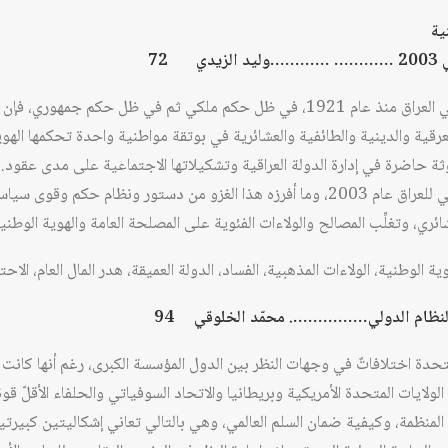
ية
 72
رغم تأسيس «دولة حديثة» في العراق منذ عام 1921، في ظل حكم ملكي ثم في ظل 
عرقية والدينية والطائفية والعشائرية في بوتقة مواطنية واحدة تحكمها الهوي
وثة حاضرة في إدارة الدولة العراقية وتشكيلاتها الاجتماعية على مدى عقود. 
تمظهر بقوة عقب الغزو الأمريكي للعراق عام 2003، وما أفرزه هذا الغزو من دستور ونظ
ئري، وتغلِّب المصالح والولاءات الفئوية على المصلحة العامة والهوية الوطنية
وية الوطنية، الولاءات المذهبية، الفساد، الدولة العميقة، هدر المال العام، الاحت
 النظام الدولي……………. محمّد الخلوقي 94
متحدة اختلافاتٌ في وجهات النظر بين الدول المؤسسة الكبرى، رغم أنها كانت
الولايات المتحدة الأمريكية وبريطانيا والاتحاد السوفياتي والحلفاء الأقلّ ق
منظمة، وكيفية ضمان السلم العالمي، وهي بالتالي تعاني إشكاليتين كبيرتي