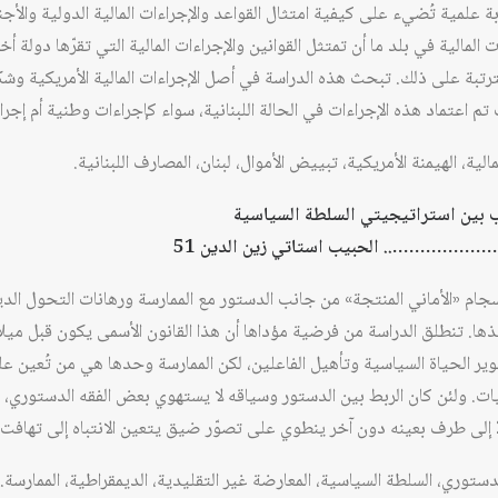
علمية تُضيء على كيفية امتثال القواعد والإجراءات المالية الدولية والأجنب
لمالية في بلد ما أن تمتثل القوانين والإجراءات المالية التي تقرّها دولة أ
رتبة على ذلك. تبحث هذه الدراسة في أصل الإجراءات المالية الأمريكية وشكله
م اعتماد هذه الإجراءات في الحالة اللبنانية، سواء كإجراءات وطنية أم إجرا
لية، الهيمنة الأمريكية، تبييض الأموال، لبنان، المصارف اللبنانية.
ب بين استراتيجيتي السلطة السياسية
………………….. الحبيب استاتي زين الدين 51
ام «الأماني المنتجة» من جانب الدستور مع الممارسة ورهانات التحول الدي
ا. تنطلق الدراسة من فرضية مؤداها أن هذا القانون الأسمى يكون قبل ميلاد
تطوير الحياة السياسية وتأهيل الفاعلين، لكن الممارسة وحدها هي من تُعين 
ت. ولئن كان الربط بين الدستور وسياقه لا يستهوي بعض الفقه الدستوري، ت
دستوري، السلطة السياسية، المعارضة غير التقليدية، الديمقراطية، الممارسة.