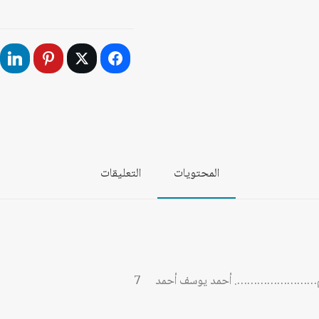
مجلة
المستقبل
العربي
العدد
538
كانون
الأول/
ديسمبر
2023
المحتويات
التعليقات
العالم……………………. أحمد يوسف أحمد 7