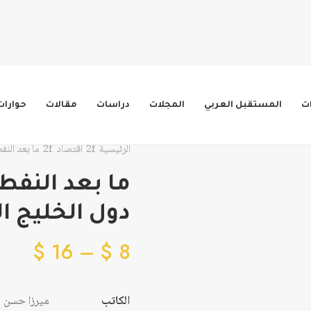
ات
المستقبل العربي
المجلات
دراسات
مقالات
حوارات
الرئيسية
اقتصاد
ما بعد النف
ما بعد النفط 
دول الخليج ال
نطاق
$
16
–
$
8
السع
من
الكاتب
ميرزا حسن ال