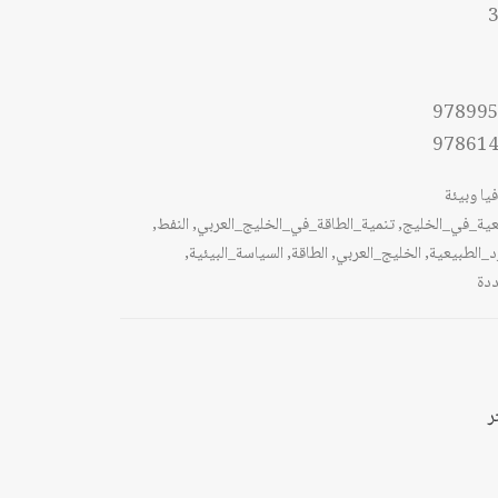
3
97899
97861
يا وبيئة
يعية_في_الخليج
,
تنمية_الطاقة_في_الخليج_العربي
,
النفط
,
رد_الطبيعية
,
الخليج_العربي
,
الطاقة
,
السياسة_البيئية
,
ددة