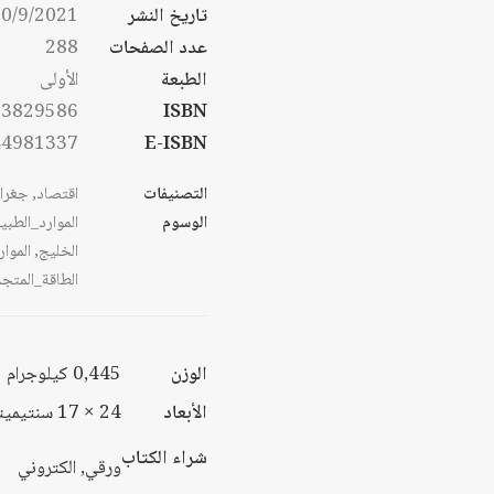
تاريخ النشر
0/9/2021
خلال
عدد الصفحات
288
الطبعة
الأولى
53829586
ISBN
44981337
E-ISBN
التصنيفات
اقتصاد
,
جغراف
الوسوم
الموارد_الطب
الخليج
,
الموا
الطاقة_المتج
الوزن
0,445 كيلوجرام
الأبعاد
24 × 17 سنتيميتر
شراء الكتاب
ورقي, الكتروني