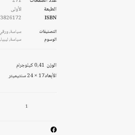
عدد الصفحات
271
الطبعة
الأولى
53826172
ISBN
التصنيفات
سياسة
,
ورقي
الوسوم
سياسة
,
ليبيا
,
الوزن
0,41 كيلوجرام
الأبعاد
17 × 24 سنتيميتر
كمية
ليبيا
الثورة
وتحديات