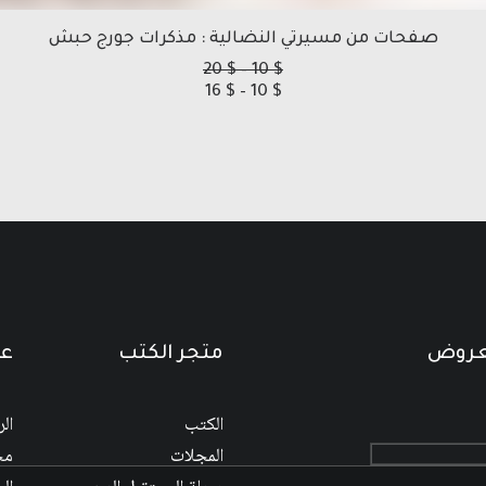
صفحات من مسيرتي النضالية : مذكرات جورج حبش
نطاق
20
$
–
10
$
نطاق
السعر:
16
$
–
10
$
من
السعر:
من
خلال
خلال
لعروض
متجر الكتب
عن
الكتب
ال
المجلات
مج