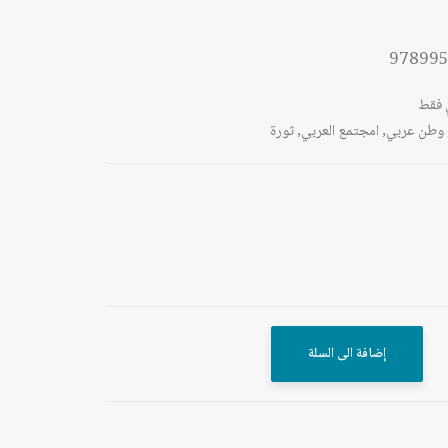
97899
 فقط
وطن عربي
,
امجتمع العربي
,
ثورة
إضافة الى السلة