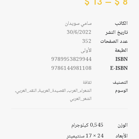
نطاق
السعر:
$
13
–
$
8
من
السعر:
من
الكاتب
سامي سويدان
خلال
تاريخ النشر
30/6/2022
خلال
عدد الصفحات
352
الطبعة
الأولى
9789953829944
ISBN
9786144981108
E-ISBN
التصنيف
ثقافة
الوسوم
الشعراء_العرب
,
القصيدة_العربية
,
النقد_العربي
,
الشعر_العربي
الوزن
0,545 كيلوجرام
الأبعاد
24 × 17 سنتيميتر