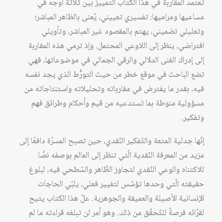
تعتمد المقاربة في هذا الكتاب التمييزَ بين ثلاثة أوجه في
مساعيها ومراميها: تفسيري تعييني، يُعنى بالظاهر المباشر؛
وتعليلي تضميني، يهتم بالمقصود غير المباشر، وتأويلي
افتراضي، ينظر إلى اللاوعي المحتمل. وإذ ترمي هذه المقاربة
إلى إدراك الغنى الدلالي والرقي الجمالي في موضوعاتها، فهي
تضع الباحث في موقع خطر من حيث التورُّط الذي يجد نفسه
فيه، بقدر ما يفترض في مقارباته وتحليلاته واستنتاجاته من
مسؤولية منوطة بما تستدعيه من قيم وأحكام وطرائق فهم
وتفكير.
إنّها جدلية المتعة والتّفكير النّقدي، حين تصبح المسرّة دافعًا إلى
مزيد من المعرفة النّقدية الّتي تنظر إلى العالم بوصفه نصًّا
للاكتناه والوعي النّقدي لتجاوز الظّاهر والسّطحي فيه، لبلوغ
حقيقته الّتي وحدها تؤسّس لتغيير فعلي، يلبّي الحاجات
الإنسانية الأصيلة والعميقة والجوهرية. علّ هذا الكتاب يتيح
لقرّائه فرصةً للتّحقّق من ذلك. وهو أمر لن تبلغه قراءته ما لم