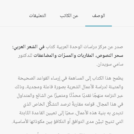
المقاربات
الوصف
عن الكاتب
التعليقات
والمسرّات
والمضاعفات
صدر عن مركز دراسات الوحدة العربية كتاب
في الشعر العربي
:
سحر النصوص، المقاربات والمسرّات والمضاعفات
للدكتور
سامي سويدان.
يطمح هذا الكتاب إلى المساهمة في إرساء القواعد الصحيحة
والمتينة لدراسة الأعمال الشعرية بصورة فاعلة ومجدية، وذلك
عبر التزامه منهجًا نقديًا محدَّثًا ومتميزًا عن الشائع والمتداول
في هذا المجال. قوامه مقاربةٌ ترصد التشكُّل الخاص الذي
تتبدى به بنية هذه الأعمال، سعيًا إلى تعيين القاعدة الثّابتة
التي تتيح تبيُّن مدى التوافق أو التكافؤ بين مكوناتها الأساسية.