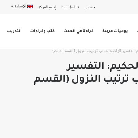
الإنجليزية
حسابي
تواصل معنا
إدعم المركز
يوميات عربية
قراءة في الحدث
كتب وقراءات
التدريب
م: التفسير الواضح حسب ترتيب النزول (القسم الثالث)
لحكيم: التفسير
ترتيب النزول (القسم
ق
ق
عر:
عر: