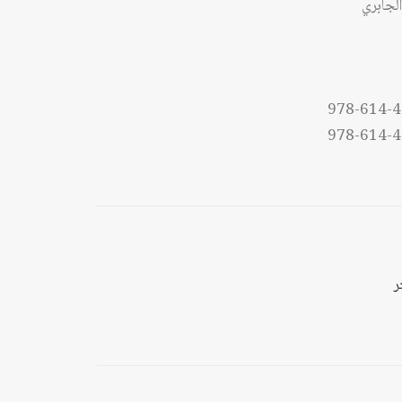
لجابري
ل
ل
978-614-4
978-614-4