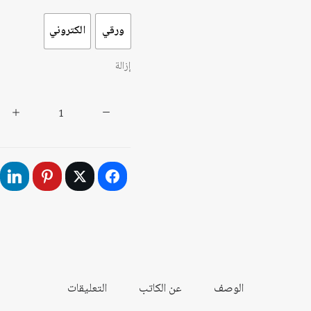
ورقي
الكتروني
إزالة
كمية
فهم
القرآن
الحكيم:
التفسير
الواضح
حسب
ترتيب
النزول
(القسم
الوصف
عن الكاتب
التعليقات
الثالث)