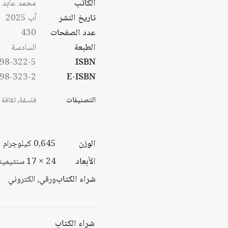
الكاتب
محمد عابد ا
خلا
تاريخ النشر
آب 2025
خلا
عدد الصفحات
430
الطبعة
السادسة
98-322-5
ISBN
98-323-2
E-ISBN
التصنيفات
فلسفة
,
ثقافة
الوزن
0,645 كيلوجرام
الأبعاد
24 × 17 سنتيميتر
شراء الكتاب
ورقي, الكتروني
شراء الكتاب