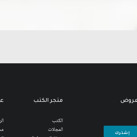
لعروض
متجر الكتب
عن
الكتب
ال
المجلات
مج