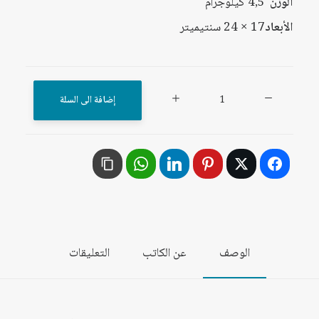
الوزن
4,5 كيلوجرام
الأبعاد
17 × 24 سنتيميتر
كمية
إضافة الى السلة
فهرس
مجلة
المستقبل
العربي
من
السنة
الأولى
الوصف
عن الكاتب
التعليقات
حتى
السنة
الثلاثين،
أيار/