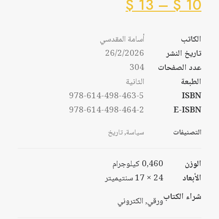
نطاق
السعر:
$
13
–
$
10
من
السعر:
من
الكاتب
أسامة المقدسي
خلال
تاريخ النشر
26/2/2026
خلال
عدد الصفحات
304
الطبعة
الثانية
978-614-498-463-5
ISBN
978-614-498-464-2
E-ISBN
التصنيفات
سياسة
,
تاريخ
الوزن
0,460 كيلوجرام
الأبعاد
24 × 17 سنتيميتر
شراء الكتاب
ورقي, الكتروني