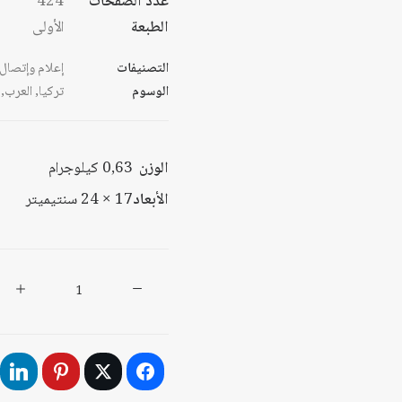
عدد الصفحات
424
الطبعة
الأولى
التصنيفات
إعلام وإتصال
الوسوم
تركيا
,
العرب
,
الوزن
0,63 كيلوجرام
الأبعاد
17 × 24 سنتيميتر
كمية
صورة
الأتراك
لدى
العرب