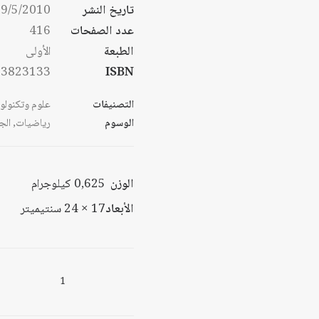
تاريخ النشر
9/5/2010
عدد الصفحات
416
الطبعة
الأولى
53823133
ISBN
التصنيفات
علوم وتكنولو
الوسوم
رياضيات
,
الج
الوزن
0,625 كيلوجرام
الأبعاد
17 × 24 سنتيميتر
كمية
رياضيات
الخوارزمي: